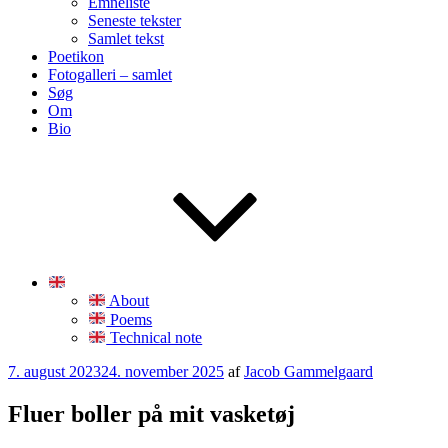
Emneliste
Seneste tekster
Samlet tekst
Poetikon
Fotogalleri – samlet
Søg
Om
Bio
About
Poems
Technical note
Udgivet
7. august 2023
24. november 2025
af
Jacob Gammelgaard
den
Fluer boller på mit vasketøj