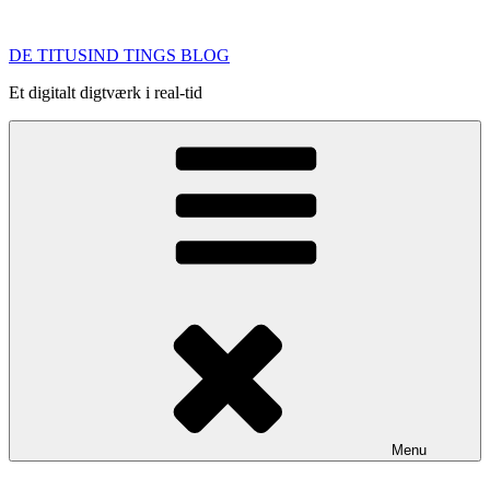
Videre
til
DE TITUSIND TINGS BLOG
indhold
Et digitalt digtværk i real-tid
Menu