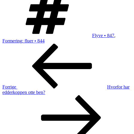
Flyve • 847
,
Formering: fluer • 844
Indlægsnavigation
Forrige
indlæg
Forrige
Hvorfor har
edderkoppen otte ben?
Næste
indlæg