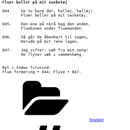
Fluer boller på mit vasketøj
844.	Se nu bare der, halløj, halløj!

        Fluer boller på mit vasketøj.

845.	Den ene på skrå bag den anden,

        Fluekonen under fluemanden.

846.	Så går de åbenbart til sagen,

        Derude på mit rene lagen.

847.	Jeg vifter: væk fra min seng!

        De flyver væk i sammenhæng.

Nyt i Index Titusind:

Kategorier
Insekter
Tags