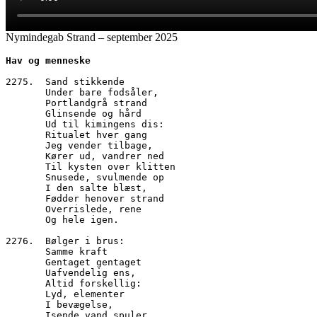
Nymindegab Strand – september 2025
Hav og menneske
2275.  Sand stikkende 
       Under bare fodsåler,
       Portlandgrå strand
       Glinsende og hård
       Ud til kimingens dis:
       Ritualet hver gang
       Jeg vender tilbage,
       Kører ud, vandrer ned
       Til kysten over klitten
       Snusede, svulmende op
       I den salte blæst,
       Fødder henover strand
       Overrislede, rene
       Og hele igen.
2276.  Bølger i brus:
       Samme kraft
       Gentaget gentaget
       Uafvendelig ens,
       Altid forskellig:
       Lyd, elementer
       I bevægelse,
       Isende vand spuler