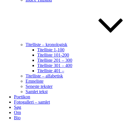
Titelliste – kronologisk
Titelliste 1-100
Titelliste 101-200
Titelliste 201 – 300
Titelliste 301 – 400
Titelliste 401 –
Titelliste – alfabetisk
Emneliste
Seneste tekster
Samlet tekst
Poetikon
Fotogalleri – samlet
Søg
Om
Bio