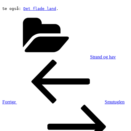
Se også: 
Det flade land
.
Kategorier
Strand og hav
Indlægsnavigation
Forrige
indlæg
Forrige
Smutuglen
Næste
indlæg