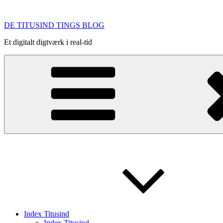
Videre
til
DE TITUSIND TINGS BLOG
indhold
Et digitalt digtværk i real-tid
Index Titusind
Index Titusind