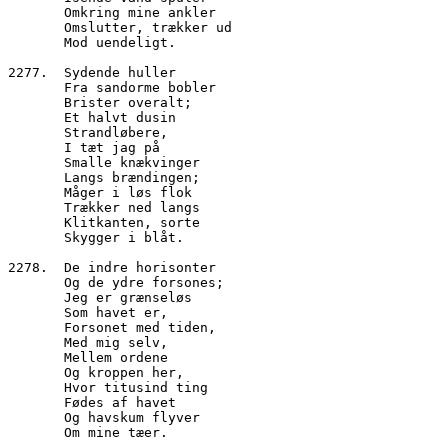
       Omkring mine ankler
       Omslutter, trækker ud
       Mod uendeligt.
2277.  Sydende huller
       Fra sandorme bobler
       Brister overalt;
       Et halvt dusin
       Strandløbere,
       I tæt jag på
       Smalle knækvinger
       Langs brændingen;
       Måger i løs flok
       Trækker ned langs
       Klitkanten, sorte
       Skygger i blåt.
2278.  De indre horisonter
       Og de ydre forsones;
       Jeg er grænseløs
       Som havet er,
       Forsonet med tiden,
       Med mig selv,
       Mellem ordene
       Og kroppen her,
       Hvor titusind ting
       Fødes af havet
       Og havskum flyver
       Om mine tæer.