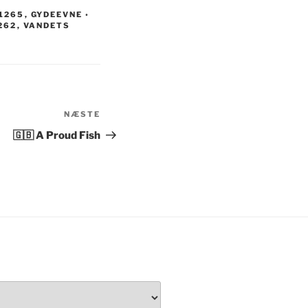
 1265
,
GYDEEVNE ◦
262
,
VANDETS
NÆSTE
Næste
indlæg
🇬🇧 A Proud Fish