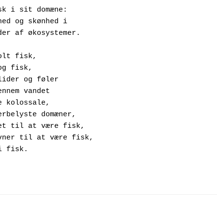
 En fisk i sit domæne:
 Stolthed og skønhed i
 Kaskader af økosystemer.
n stolt fisk,
En klog fisk,
 Som glider og føler
Sig gennem vandet
I sine kolossale, 
 Flimmerbelyste domæner,
 Med ret til at være fisk,
 Med evner til at være fisk,
n fri fisk.