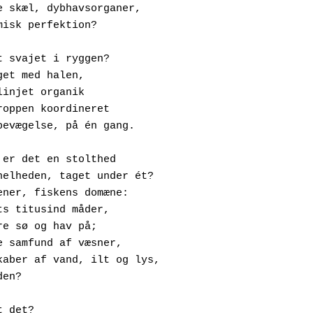
 Blanke skæl, dybhavsorganer,
 Anatomisk perfektion? 
t svajet i ryggen?
 Anslaget med halen, 
 Strømlinjet organik
 Med kroppen koordineret
 I én bevægelse, på én gang.
Eller er det en stolthed 
 Over helheden, taget under ét?
 Jeg mener, fiskens domæne:
 Vandets titusind måder,
 At være sø og hav på;
 Enorme samfund af væsner,
  Landskaber af vand, ilt og lys,
iheden?
 det det?