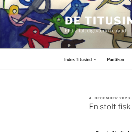
Videre
til
DE TITUSI
indhold
Et digitalt digtværk i real-tid
Index Titusind
Poetikon
UDGIVET
4. DECEMBER 2023
DEN
En stolt fisk