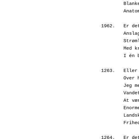
       
       
1962.   Er de
       
       
       
       
1263.	
       
       
       
       
       
      
        Fr
1264.	Er