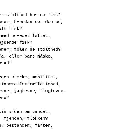
Hvad er stolthed hos en fisk?
 Jeg mener, hvordan ser den ud,
En stolt fisk?
 Rank, med hovedet løftet,
En knejsende fisk?
 Jeg mener, føler de stolthed?
 Hvis ja, eller bare måske, 
er hvad?
Over egen styrke, mobilitet,
 Evolutionære fortræffelighed, 
  Vokseevne, jagtevne, flugtevne,
deevne?
Over sin viden om vandet,
 Føden, fjenden, flokken?
 Stimen, bestanden, farten,