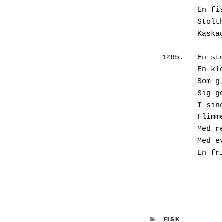
       
       
       
1265.	E
        
       
        
        
       
       
       
        E
KATEGORIER
FISK