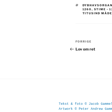
TAGS
DYBHAVSORGANE
1260
,
STIME ◦ 
TITUSIND MÅDE
Indlægsnavi
Forrige
FORRIGE
indlæg
Lov om ret
Tekst & foto © Jacob Gamme
Artwork © Peter Andrew Gam