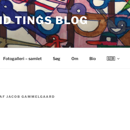
ND TINGS BLOG
Fotogalleri – samlet
Søg
Om
Bio
🇬🇧
AF
JACOB GAMMELGAARD