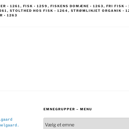
R ◦ 1261
,
FISK ◦ 1259
,
FISKENS DOMÆNE ◦ 1263
,
FRI FISK ◦
1261
,
STOLTHED HOS FISK ◦ 1264
,
STRØMLINJET ORGANIK ◦ 1
R ◦ 1263
gation
EMNEGRUPPER – MENU
lgaard
melgaard.