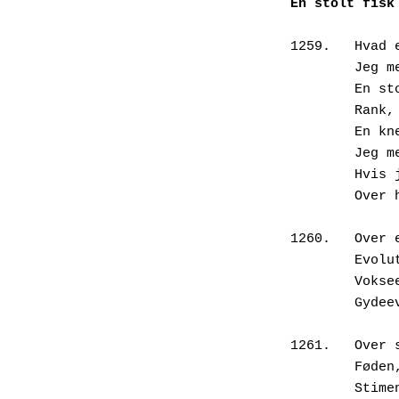
En stolt fisk
1259.	
       
        
       
        
       
       
        Ov
1260.	
       
      
        Gy
1261.	
       
       