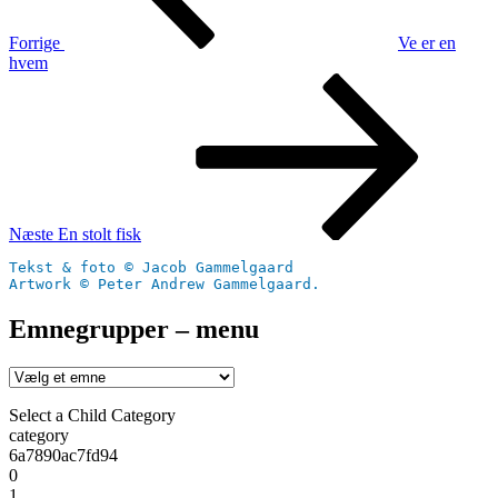
Forrige
Ve er en
hvem
Næste
indlæg
Næste
En stolt fisk
Tekst & foto © Jacob Gammelgaard
Artwork © Peter Andrew Gammelgaard.
Emnegrupper – menu
Select a Child Category
category
6a7890ac7fd94
0
1