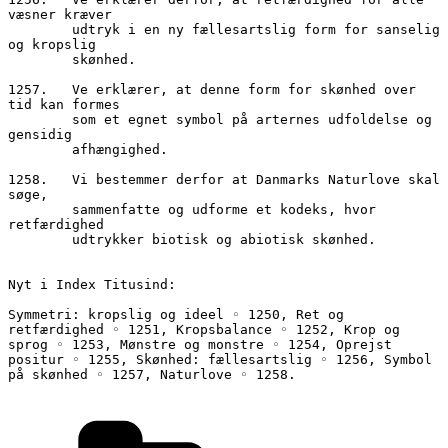
væsner kræver
        udtryk i en ny fællesartslig form for sanselig 
og kropslig
        skønhed. 
1257.	Ve erklærer, at denne form for skønhed over 
tid kan formes
        som et egnet symbol på arternes udfoldelse og 
gensidig 
        afhængighed.
1258.	Vi bestemmer derfor at Danmarks Naturlove skal 
søge, 
        sammenfatte og udforme et kodeks, hvor 
retfærdighed 
        udtrykker biotisk og abiotisk skønhed.
Nyt i Index Titusind:
Symmetri: kropslig og ideel ◦ 1250, Ret og 
retfærdighed ◦ 1251, Kropsbalance ◦ 1252, Krop og 
sprog ◦ 1253, Mønstre og monstre ◦ 1254, Oprejst 
positur ◦ 1255, Skønhed: fællesartslig ◦ 1256, Symbol 
på skønhed ◦ 1257, Naturlove ◦ 1258.
Kategorier