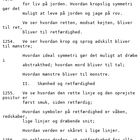
        for liv på jorden. Hvordan kropslig symmetri 
gør det
        muligt at leve på jorden og jage på rov.
        Ve ser hvordan retten, modsat kejten, bliver 
til ret,
        bliver til retfærdighed.
1254.	Ve ser hvordan krop og sprog adskilt bliver 
til mønstre;
        Hvordan ideal symmetri gør det muligt at dræbe 
i 
        abstrakthed; hvordan mord bliver til tal;
        Hvordan mønstre bliver til monstre.
        II.   Skønhed og retfærdighed
1255.	Ve se hvordan den rette linje og den oprejste 
positur er
        først smuk, siden retfærdig;
        Hvordan symboler på retfærdighed er våben, 
redskaber, 
        lige linjer og dræbende snit;
        Hvordan verden er skåret i lige linjer.
1256.	Ve erklærer derfor, at retfærdighed for alle 