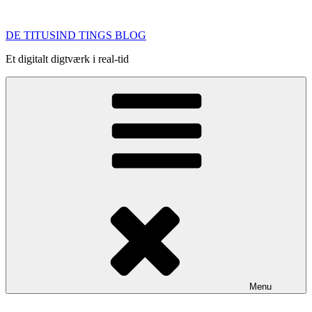
Videre
til
DE TITUSIND TINGS BLOG
indhold
Et digitalt digtværk i real-tid
Menu