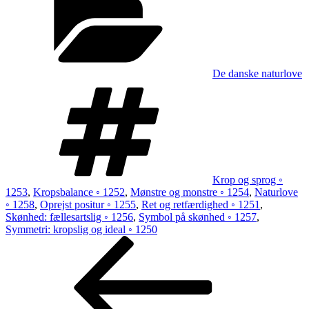
De danske naturlove
Tags
Krop og sprog ◦
1253
,
Kropsbalance ◦ 1252
,
Mønstre og monstre ◦ 1254
,
Naturlove
◦ 1258
,
Oprejst positur ◦ 1255
,
Ret og retfærdighed ◦ 1251
,
Skønhed: fællesartslig ◦ 1256
,
Symbol på skønhed ◦ 1257
,
Symmetri: kropslig og ideal ◦ 1250
Indlægsnavigation
Forrige
indlæg