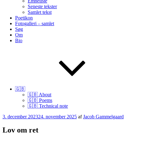
Emneliste
Seneste tekster
Samlet tekst
Poetikon
Fotogalleri – samlet
Søg
Om
Bio
🇬🇧
🇬🇧 About
🇬🇧 Poems
🇬🇧 Technical note
Udgivet
3. december 2023
24. november 2025
af
Jacob Gammelgaard
den
Lov om ret