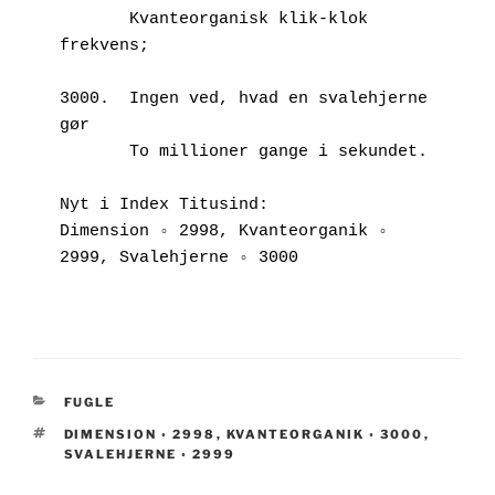
       Kvanteorganisk klik-klok 
frekvens;
3000.  Ingen ved, hvad en svalehjerne 
gør
       To millioner gange i sekundet.
Nyt i Index Titusind:
Dimension ◦ 2998, Kvanteorganik ◦ 
2999, Svalehjerne ◦ 3000
KATEGORIER
FUGLE
TAGS
DIMENSION ◦ 2998
,
KVANTEORGANIK ◦ 3000
,
SVALEHJERNE ◦ 2999