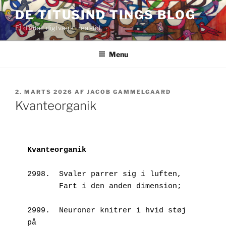
Videre
DE TITUSIND TINGS BLOG
til
Et digitalt digtværk i real-tid
indhold
Menu
UDGIVET
2. MARTS 2026
AF
JACOB GAMMELGAARD
DEN
Kvanteorganik
Kvanteorganik
2998.  Svaler parrer sig i luften,
       Fart i den anden dimension;
2999.  Neuroner knitrer i hvid støj 
på