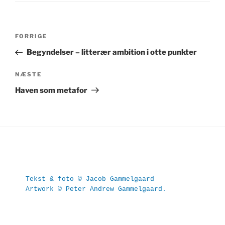
Indlægsnavigation
Forrige
FORRIGE
indlæg
Begyndelser – litterær ambition i otte punkter
Næste
NÆSTE
indlæg
Haven som metafor
Tekst & foto © Jacob Gammelgaard
Artwork © Peter Andrew Gammelgaard.