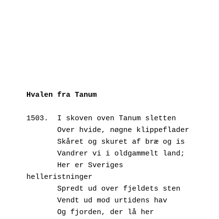
Hvalen fra Tanum
1503.  I skoven oven Tanum sletten
       Over hvide, nøgne klippeflader
       Skåret og skuret af bræ og is
       Vandrer vi i oldgammelt land;
       Her er Sveriges 
helleristninger
       Spredt ud over fjeldets sten
       Vendt ud mod urtidens hav
       Og fjorden, der lå her 