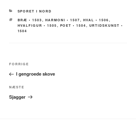
KATEGORIER
SPORET I NORD
TAGS
BRÆ ◦ 1503
,
HARMONI ◦ 1507
,
HVAL ◦ 1506
,
HVALFIGUR ◦ 1505
,
POET ◦ 1504
,
URTIDSKUNST ◦
1504
Indlægsnavigation
Forrige
FORRIGE
indlæg
I gengroede skove
Næste
NÆSTE
indlæg
Sjagger