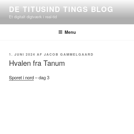
Videre
DE TITUSIND TINGS BLOG
til
Et digitalt digtværk i real-tid
indhold
Menu
UDGIVET
1. JUNI 2024
AF
JACOB GAMMELGAARD
DEN
Hvalen fra Tanum
Sporet i nord
– dag 3