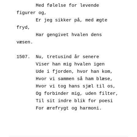
       Med følelse for levende 
figurer og,
       Er jeg sikker på, med ægte 
fryd,
       Har gengivet hvalen dens 
væsen.
1507.  Nu, tretusind år senere
       Viser han mig hvalen igen
       Ude i fjorden, hvor han kom,
       Hvor vi sammen så ham blæse,
       Hvor vi tog hans sjæl til os,
       Og forbinder mig, uden filter,
       Til sit indre blik for poesi
       For ærefrygt og harmoni.