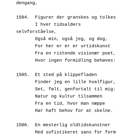
dengang,
1504.  Figurer der granskes og tolkes 
       I hver tidsalders 
selvforståelse,
       Også min, også jeg, og dog,
       For her er er er urtidskunst
       Fra en ristende visionær poet,
       Hvor ingen formidling behøves:
1505.  Et sted på klippefladen
       Finder jeg en lille hvalfigur,
       Set, følt, genfortalt til mig:
       Natur og kultur tilsammen
       Fra en tid, hvor man næppe
       Har haft behov for at skelne.
1506.  En mesterlig oldtidskunstner
       Med sofistikeret sans for form