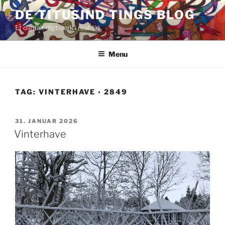
Videre
DE TITUSIND TINGS BLOG
til
Et digitalt digtværk i real-tid
indhold
Menu
TAG:
VINTERHAVE ◦ 2849
UDGIVET
31. JANUAR 2026
DEN
Vinterhave