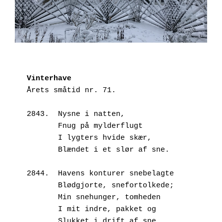
Vinterhave
Årets småtid nr. 71.
2843.  Nysne i natten,
       Fnug på mylderflugt
       I lygters hvide skær,
       Blændet i et slør af sne.
2844.  Havens konturer snebelagte
       Blødgjorte, snefortolkede;
       Min snehunger, tomheden
       I mit indre, pakket og
       Slukket i drift af sne.