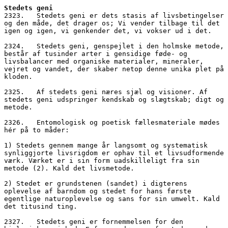
Stedets geni
2323.   Stedets geni er dets stasis af livsbetingelser 
og den måde, det drager os; Vi vender tilbage til det 
igen og igen, vi genkender det, vi vokser ud i det.
2324.   Stedets geni, genspejlet i den holmske metode, 
består af tusinder arter i gensidige føde- og 
livsbalancer med organiske materialer, mineraler, 
vejret og vandet, der skaber netop denne unika plet på 
kloden.
2325.   Af stedets geni næres sjæl og visioner. Af 
stedets geni udspringer kendskab og slægtskab; digt og 
metode.
2326.   Entomologisk og poetisk fællesmateriale mødes 
hér på to måder: 
1) Stedets gennem mange år langsomt og systematisk 
synliggjorte livsrigdom er ophav til et livsudformende 
værk. Værket er i sin form uadskilleligt fra sin 
metode (2). Kald det livsmetode.
2) Stedet er grundstenen (sandet) i digterens 
oplevelse af barndom og stedet for hans første 
egentlige naturoplevelse og sans for sin umwelt. Kald 
det titusind ting.
2327.   Stedets geni er fornemmelsen for den 