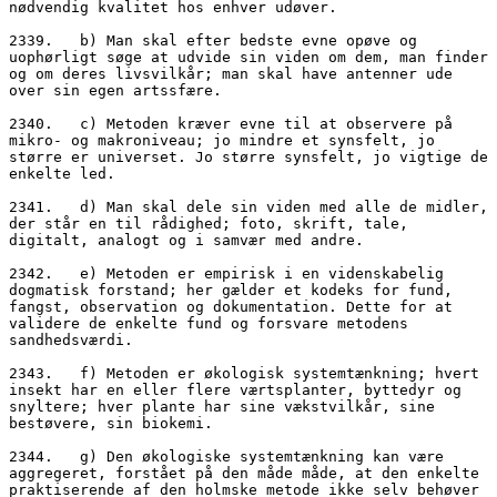
nødvendig kvalitet hos enhver udøver.
2339.   b) Man skal efter bedste evne opøve og 
uophørligt søge at udvide sin viden om dem, man finder 
og om deres livsvilkår; man skal have antenner ude 
over sin egen artssfære.
2340.   c) Metoden kræver evne til at observere på 
mikro- og makroniveau; jo mindre et synsfelt, jo 
større er universet. Jo større synsfelt, jo vigtige de 
enkelte led.
2341.   d) Man skal dele sin viden med alle de midler, 
der står en til rådighed; foto, skrift, tale, 
digitalt, analogt og i samvær med andre. 
2342.   e) Metoden er empirisk i en videnskabelig 
dogmatisk forstand; her gælder et kodeks for fund, 
fangst, observation og dokumentation. Dette for at 
validere de enkelte fund og forsvare metodens 
sandhedsværdi.
2343.   f) Metoden er økologisk systemtænkning; hvert 
insekt har en eller flere værtsplanter, byttedyr og 
snyltere; hver plante har sine vækstvilkår, sine 
bestøvere, sin biokemi. 
2344.   g) Den økologiske systemtænkning kan være 
aggregeret, forstået på den måde måde, at den enkelte 
praktiserende af den holmske metode ikke selv behøver 