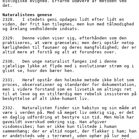
biologiske evighed. Erfarne udøvere af metoden ved 
det.
Naturalistens genese
2328.   I stedets geni opdages lidt efter lidt en 
viden, der frit kan tilegnes, men kun med tålmodighed 
og årelang vedholdende indsats. 
2329.   Denne viden viser sig, efterhånden som den 
praktiseres, at være grænseløs; men deri opstår netop 
kærligheden til faunaer og deres mangfoldighed; der er 
altid mere at forstå og alt at forundres over.
2330.   Den unge naturalist fanges ind i denne 
sjælelige lykke at flyde med i evolutionær strøm og i 
glimt se, hvor den bærer hen. 
2331.   Heraf opstår den holmske metode ikke blot som 
proces, observationer og standarder for dokumentation, 
men i videre forstand som en livsetik om altings ret 
til at leve og en stilfærdig men rebelsk insisteren på 
beskyttelse af alt ikke-humant liv. 
2332.   Naturalisten finder sin habitus og sin måde at 
være i verden på. Med så meget liv omkrig sig, er det 
en daglig udfordring at bestyre sin tid. Men Holm har 
gavmildt overskud omkring sig. Han afgiver 
visdomsvibes; han er ikke kun tilstede i human 
sammenhæng; der er altid noget, der flakker i ham; han 
er andetsteds ude i terrænet, uden ophør på lur med 