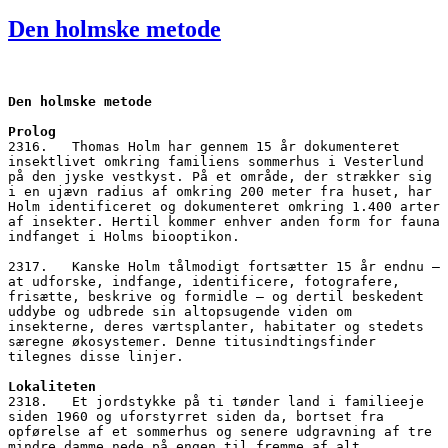
den
Den holmske metode
Den holmske metode
Prolog
2316.   Thomas Holm har gennem 15 år dokumenteret 
insektlivet omkring familiens sommerhus i Vesterlund 
på den jyske vestkyst. På et område, der strækker sig 
i en ujævn radius af omkring 200 meter fra huset, har 
Holm identificeret og dokumenteret omkring 1.400 arter 
af insekter. Hertil kommer enhver anden form for fauna 
indfanget i Holms biooptikon.
2317.   Kanske Holm tålmodigt fortsætter 15 år endnu – 
at udforske, indfange, identificere, fotografere, 
frisætte, beskrive og formidle – og dertil beskedent 
uddybe og udbrede sin altopsugende viden om 
insekterne, deres værtsplanter, habitater og stedets 
særegne økosystemer. Denne titusindtingsfinder 
tilegnes disse linjer.
Lokaliteten
2318.   Et jordstykke på ti tønder land i familieeje 
siden 1960 og uforstyrret siden da, bortset fra 
opførelse af et sommerhus og senere udgravning af tre 
mindre damme nede på engen til fremme af alt 