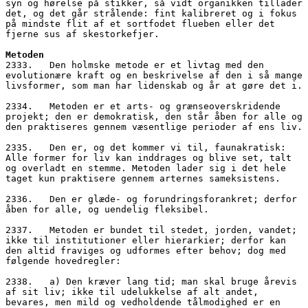
syn og hørelse på stikker, så vidt organikken tillader 
det, og det går strålende: fint kalibreret og i fokus 
på mindste flit af et sortfodet flueben eller det 
fjerne sus af skestorkefjer.
Metoden
2333.   Den holmske metode er et livtag med den 
evolutionære kraft og en beskrivelse af den i så mange 
livsformer, som man har lidenskab og år at gøre det i.
2334.   Metoden er et arts- og grænseoverskridende 
projekt; den er demokratisk, den står åben for alle og 
den praktiseres gennem væsentlige perioder af ens liv.
2335.   Den er, og det kommer vi til, faunakratisk: 
Alle former for liv kan inddrages og blive set, talt 
og overladt en stemme. Metoden lader sig i det hele 
taget kun praktisere gennem arternes sameksistens.
2336.   Den er glæde- og forundringsforankret; derfor 
åben for alle, og uendelig fleksibel.
2337.   Metoden er bundet til stedet, jorden, vandet; 
ikke til institutioner eller hierarkier; derfor kan 
den altid fraviges og udformes efter behov; dog med 
følgende hovedregler:
2338.   a) Den kræver lang tid; man skal bruge årevis 
af sit liv; ikke til udelukkelse af alt andet, 
bevares, men mild og vedholdende tålmodighed er en 