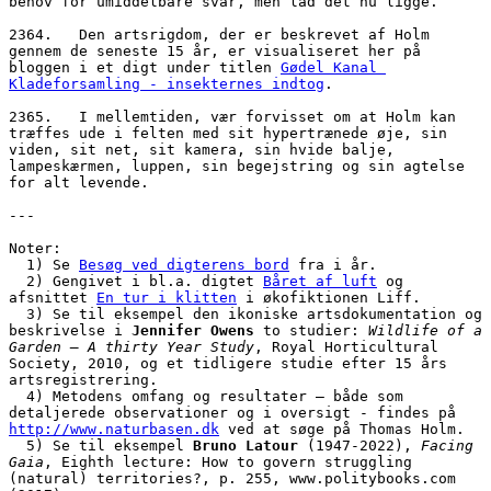
behov for umiddelbare svar, men lad det nu ligge. 
2364.   Den artsrigdom, der er beskrevet af Holm 
gennem de seneste 15 år, er visualiseret her på 
bloggen i et digt under titlen 
Gødel Kanal 
Kladeforsamling - insekternes indtog
. 
2365.   I mellemtiden, vær forvisset om at Holm kan 
træffes ude i felten med sit hypertrænede øje, sin 
viden, sit net, sit kamera, sin hvide balje, 
lampeskærmen, luppen, sin begejstring og sin agtelse 
for alt levende. 
---
Noter:
  1) Se 
Besøg ved digterens bord
 fra i år.
  2) Gengivet i bl.a. digtet 
Båret af luft
 og 
afsnittet 
En tur i klitten
 i økofiktionen Liff.
  3) Se til eksempel den ikoniske artsdokumentation og 
beskrivelse i 
Jennifer Owens
 to studier: 
Wildlife of a 
Garden – A thirty Year Study
, Royal Horticultural 
Society, 2010, og et tidligere studie efter 15 års 
artsregistrering. 
  4) Metodens omfang og resultater – både som 
detaljerede observationer og i oversigt - findes på 
http://www.naturbasen.dk
 ved at søge på Thomas Holm.
  5) Se til eksempel 
Bruno Latour
 (1947-2022), 
Facing 
Gaia
, Eighth lecture: How to govern struggling 
(natural) territories?, p. 255, www.politybooks.com 