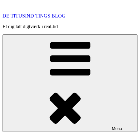
Videre
til
DE TITUSIND TINGS BLOG
indhold
Et digitalt digtværk i real-tid
Menu