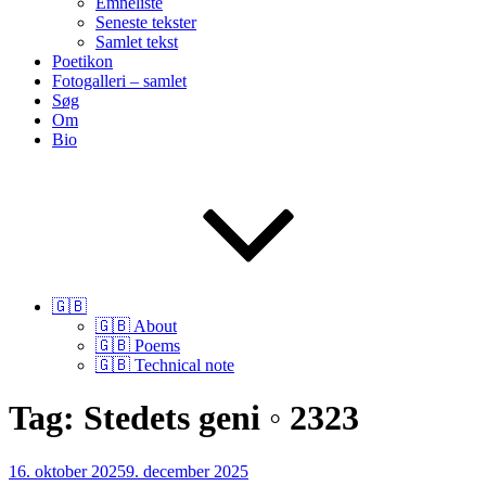
Emneliste
Seneste tekster
Samlet tekst
Poetikon
Fotogalleri – samlet
Søg
Om
Bio
🇬🇧
🇬🇧 About
🇬🇧 Poems
🇬🇧 Technical note
Tag:
Stedets geni ◦ 2323
Udgivet
16. oktober 2025
9. december 2025