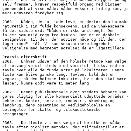
selv fremmer, kræver respektfuld omgang med biotaen 
gennem det at vise nåde; nåden vokser i tid og rum, jo 
mere udøveren fordyber sig. 
2360.   Nåden, det at lade leve, er derfor den holmske 
naturetik i sin fulde konsekvens. Lad da Shakespeare 
få det sidste ord: "Nåden er ikke anstrengt. Den 
falder som mild regn fra himlen. Den er en dobbelt 
vesignelse; til den, der udviser nåde og til den, der 
tager imod"  (8). Vi kan sekularisere begrebet 
velsignelse med begrebet agtelse; de er ligestillede.
Praksis efterskrift
2361.   Enhver udøver af den holmske metode kan vælge 
at selvangive sit steds biodiversitet, f.eks. med en 
tavle over alle de funde arter på lokaliteten. Denne 
liste kan blive ganske lang. Tavlen, kald det en 
vægavis, på den holmske lokalitet, hvis den skal være 
læsbar, kunne godt være ti meter lang. 
2362.   Denne publikumstavle over stedets beboere kan 
gøres pligtig for alle kommercielt udnyttede områder - 
beboelse, kontor, service, industri, skovbrug og 
landbrug, dens opsætning og vedligeholdelse en 
betingelse for skatte- og tilskudstekniske 
beregninger. 
2363.   De fleste vil nok vælge at befolke en sådan 
tavle efter bioblitz metoden, der tilfredsstiller et 