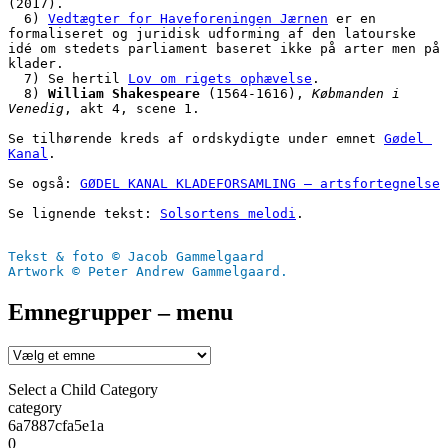
(2017).
  6) 
Vedtægter for Haveforeningen Jærnen
 er en 
formaliseret og juridisk udforming af den latourske 
idé om stedets parliament baseret ikke på arter men på 
klader. 
  7) Se hertil 
Lov om rigets ophævelse
.
  8) 
William Shakespeare
 (1564-1616), 
Købmanden i 
Venedig
, akt 4, scene 1.
Se tilhørende kreds af ordskydigte under emnet 
Gødel 
Kanal
.
Se også: 
GØDEL KANAL KLADEFORSAMLING – artsfortegnelse
Se lignende tekst: 
Solsortens melodi
.
Tekst & foto © Jacob Gammelgaard
Artwork © Peter Andrew Gammelgaard.
Emnegrupper – menu
Select a Child Category
category
6a7887cfa5e1a
0