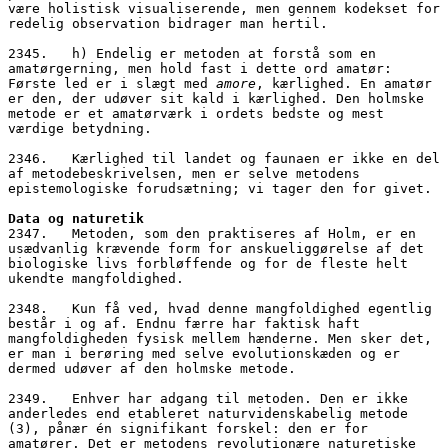
være holistisk visualiserende, men gennem kodekset for 
redelig observation bidrager man hertil.
2345.   h) Endelig er metoden at forstå som en 
amatørgerning, men hold fast i dette ord amatør: 
Første led er i slægt med 
amore
, kærlighed. En amatør 
er den, der udøver sit kald i kærlighed. Den holmske 
metode er et amatørværk i ordets bedste og mest 
værdige betydning. 
2346.   Kærlighed til landet og faunaen er ikke en del 
af metodebeskrivelsen, men er selve metodens 
epistemologiske forudsætning; vi tager den for givet.
Data og naturetik
2347.   Metoden, som den praktiseres af Holm, er en 
usædvanlig krævende form for anskueliggørelse af det 
biologiske livs forbløffende og for de fleste helt 
ukendte mangfoldighed. 
2348.   Kun få ved, hvad denne mangfoldighed egentlig 
består i og af. Endnu færre har faktisk haft 
mangfoldigheden fysisk mellem hænderne. Men sker det, 
er man i berøring med selve evolutionskæden og er 
dermed udøver af den holmske metode. 
2349.   Enhver har adgang til metoden. Den er ikke 
anderledes end etableret naturvidenskabelig metode 
(3), pånær én signifikant forskel: den er for 
amatører. Det er metodens revolutionære naturetiske 