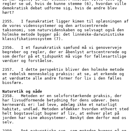
regler se ud, hvis de kunne stemme (6), hvordan ville 
demokratisk debat udforme sig, hvis de andre blev 
hørt?
2355.   I faunakratiet ligger kimen til opløsningen af 
de vores videnssystemer og den artscentrerede 
taksonomi, som naturvidenskaben og selvsagt også den 
holmske metode bygger på: det linnéske-darwinistiske 
klassifikationssystem (7). 
2356.   I et faunakratisk samfund må vi genoverveje 
begreber og regler, der er åbenlyst artscentrerede og 
som derfor på et tidspunkt må vige for fællesartslige 
værdier og forståelse. 
2357.   I dette perspektiv bliver den holmske metode 
en rebelsk menneskelig praksis: at se, at erkende og 
at værdsætte alle andre former for liv i den fælles 
biosfære.
Naturetik og nåde
2358.   Metoden er en selvforstærkende praksis, der 
har livsudformende betydning for dens udøver. Dens 
kerneværdi er: lad leve, ødelæg ikke et naturligt 
habitat, undlad. Metoden afdækker hvordan ethvert sted 
helt bogstaveligt bugner af liv, at enhver plet på 
jorden har sine økosystemer. Beskyt dem derfor mod os 
selv. 
2359.   Det naturetiske syn, som metoden bygger på og 