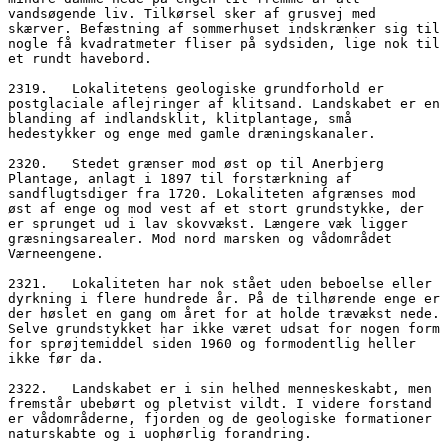
vandsøgende liv. Tilkørsel sker af grusvej med 
skærver. Befæstning af sommerhuset indskrænker sig til 
nogle få kvadratmeter fliser på sydsiden, lige nok til 
et rundt havebord.
2319.   Lokalitetens geologiske grundforhold er 
postglaciale aflejringer af klitsand. Landskabet er en 
blanding af indlandsklit, klitplantage, små 
hedestykker og enge med gamle dræningskanaler.
2320.   Stedet grænser mod øst op til Anerbjerg 
Plantage, anlagt i 1897 til forstærkning af 
sandflugtsdiger fra 1720. Lokaliteten afgrænses mod 
øst af enge og mod vest af et stort grundstykke, der 
er sprunget ud i lav skovvækst. Længere væk ligger 
græsningsarealer. Mod nord marsken og vådområdet 
Værneengene.
2321.   Lokaliteten har nok stået uden beboelse eller 
dyrkning i flere hundrede år. På de tilhørende enge er 
der høslet en gang om året for at holde trævækst nede. 
Selve grundstykket har ikke været udsat for nogen form 
for sprøjtemiddel siden 1960 og formodentlig heller 
ikke før da. 
2322.   Landskabet er i sin helhed menneskeskabt, men 
fremstår ubebørt og pletvist vildt. I videre forstand 
er vådområderne, fjorden og de geologiske formationer 
naturskabte og i uophørlig forandring.