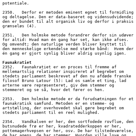
potentiale. 
2350.   Derfor er metoden eminent egnet til formidling 
og deltagelse. Den er data-baseret og vidensudvidende; 
den er bundet til alt organisk liv og derfor i praksis 
grænseløs (4).
2351.   Den holmske metode forandrer derfor sin udøver 
for altid: Hvad man én gang har set, kan ikke afses. 
Og omvendt; den naturlige verden bliver knyttet til 
den menneskelige erkendelse med stærke bånd:  Hvem der 
én gang er gjort synlig bliver aldrig usynlig igen.
Faunakratiet
2352.   Faunakratiet er en proces til fremme af 
mellemartslig relationer inspireret af begrebet om 
stedets parliament beskrevet af den nu afdøde franske 
filosof Bruno Latour (5): Lad os samle et ting, lad 
arterne være repræsenteret, giv dem stemmer og 
stemmeret og se så, hvor det fører os hen.
2353.   Den holmske metode er da forudsætningen for et 
faunakratisk samfund. Metoden er en stemme- og 
artstælling, der overhovedet skal gøre begrebet om 
stedets parliament til en reel mulighed.
2354.   Vandkalven er her, den sortfodede rovflue, den 
butsnudede frø er her, kvadratedderkoppen er her, 
pottemagerhvepsen er her, osv. De har tilstedeværelse, 
de har agens, de har stemmer. Hvordan ville love og 