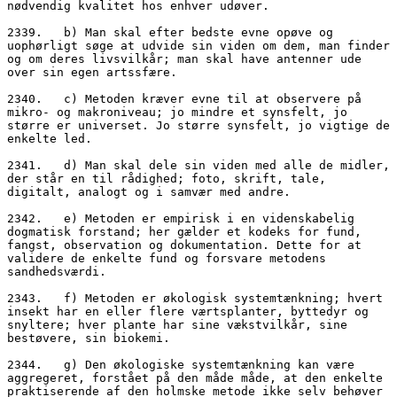
nødvendig kvalitet hos enhver udøver.
2339.   b) Man skal efter bedste evne opøve og 
uophørligt søge at udvide sin viden om dem, man finder 
og om deres livsvilkår; man skal have antenner ude 
over sin egen artssfære.
2340.   c) Metoden kræver evne til at observere på 
mikro- og makroniveau; jo mindre et synsfelt, jo 
større er universet. Jo større synsfelt, jo vigtige de 
enkelte led.
2341.   d) Man skal dele sin viden med alle de midler, 
der står en til rådighed; foto, skrift, tale, 
digitalt, analogt og i samvær med andre. 
2342.   e) Metoden er empirisk i en videnskabelig 
dogmatisk forstand; her gælder et kodeks for fund, 
fangst, observation og dokumentation. Dette for at 
validere de enkelte fund og forsvare metodens 
sandhedsværdi.
2343.   f) Metoden er økologisk systemtænkning; hvert 
insekt har en eller flere værtsplanter, byttedyr og 
snyltere; hver plante har sine vækstvilkår, sine 
bestøvere, sin biokemi. 
2344.   g) Den økologiske systemtænkning kan være 
aggregeret, forstået på den måde måde, at den enkelte 
praktiserende af den holmske metode ikke selv behøver 