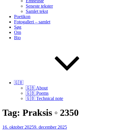
Emneliste
Seneste tekster
Samlet tekst
Poetikon
Fotogalleri – samlet
Søg
Om
Bio
🇬🇧
🇬🇧 About
🇬🇧 Poems
🇬🇧 Technical note
Tag:
Praksis ◦ 2350
Udgivet
16. oktober 2025
9. december 2025