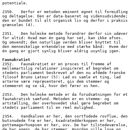
potentiale. 
2350.   Derfor er metoden eminent egnet til formidling 
og deltagelse. Den er data-baseret og vidensudvidende; 
den er bundet til alt organisk liv og derfor i praksis 
grænseløs (4).
2351.   Den holmske metode forandrer derfor sin udøver 
for altid: Hvad man én gang har set, kan ikke afses. 
Og omvendt; den naturlige verden bliver knyttet til 
den menneskelige erkendelse med stærke bånd:  Hvem der 
én gang er gjort synlig bliver aldrig usynlig igen.
Faunakratiet
2352.   Faunakratiet er en proces til fremme af 
mellemartslig relationer inspireret af begrebet om 
stedets parliament beskrevet af den nu afdøde franske 
filosof Bruno Latour (5): Lad os samle et ting, lad 
arterne være repræsenteret, giv dem stemmer og 
stemmeret og se så, hvor det fører os hen.
2353.   Den holmske metode er da forudsætningen for et 
faunakratisk samfund. Metoden er en stemme- og 
artstælling, der overhovedet skal gøre begrebet om 
stedets parliament til en reel mulighed.
2354.   Vandkalven er her, den sortfodede rovflue, den 
butsnudede frø er her, kvadratedderkoppen er her, 
pottemagerhvepsen er her, osv. De har tilstedeværelse, 
de har agens, de har stemmer. Hvordan ville love og 