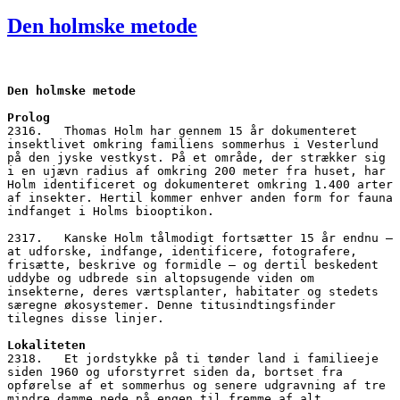
den
Den holmske metode
Den holmske metode
Prolog
2316.   Thomas Holm har gennem 15 år dokumenteret 
insektlivet omkring familiens sommerhus i Vesterlund 
på den jyske vestkyst. På et område, der strækker sig 
i en ujævn radius af omkring 200 meter fra huset, har 
Holm identificeret og dokumenteret omkring 1.400 arter 
af insekter. Hertil kommer enhver anden form for fauna 
indfanget i Holms biooptikon.
2317.   Kanske Holm tålmodigt fortsætter 15 år endnu – 
at udforske, indfange, identificere, fotografere, 
frisætte, beskrive og formidle – og dertil beskedent 
uddybe og udbrede sin altopsugende viden om 
insekterne, deres værtsplanter, habitater og stedets 
særegne økosystemer. Denne titusindtingsfinder 
tilegnes disse linjer.
Lokaliteten
2318.   Et jordstykke på ti tønder land i familieeje 
siden 1960 og uforstyrret siden da, bortset fra 
opførelse af et sommerhus og senere udgravning af tre 
mindre damme nede på engen til fremme af alt 