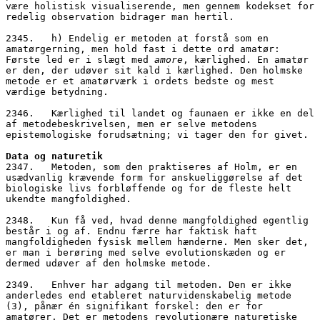
være holistisk visualiserende, men gennem kodekset for 
redelig observation bidrager man hertil.
2345.   h) Endelig er metoden at forstå som en 
amatørgerning, men hold fast i dette ord amatør: 
Første led er i slægt med 
amore
, kærlighed. En amatør 
er den, der udøver sit kald i kærlighed. Den holmske 
metode er et amatørværk i ordets bedste og mest 
værdige betydning. 
2346.   Kærlighed til landet og faunaen er ikke en del 
af metodebeskrivelsen, men er selve metodens 
epistemologiske forudsætning; vi tager den for givet.
Data og naturetik
2347.   Metoden, som den praktiseres af Holm, er en 
usædvanlig krævende form for anskueliggørelse af det 
biologiske livs forbløffende og for de fleste helt 
ukendte mangfoldighed. 
2348.   Kun få ved, hvad denne mangfoldighed egentlig 
består i og af. Endnu færre har faktisk haft 
mangfoldigheden fysisk mellem hænderne. Men sker det, 
er man i berøring med selve evolutionskæden og er 
dermed udøver af den holmske metode. 
2349.   Enhver har adgang til metoden. Den er ikke 
anderledes end etableret naturvidenskabelig metode 
(3), pånær én signifikant forskel: den er for 
amatører. Det er metodens revolutionære naturetiske 