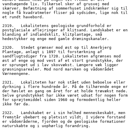
vandsøgende liv. Tilkørsel sker af grusvej med 
skærver. Befæstning af sommerhuset indskrænker sig til 
nogle få kvadratmeter fliser på sydsiden, lige nok til 
et rundt havebord.
2319.   Lokalitetens geologiske grundforhold er 
postglaciale aflejringer af klitsand. Landskabet er en 
blanding af indlandsklit, klitplantage, små 
hedestykker og enge med gamle dræningskanaler.
2320.   Stedet grænser mod øst op til Anerbjerg 
Plantage, anlagt i 1897 til forstærkning af 
sandflugtsdiger fra 1720. Lokaliteten afgrænses mod 
øst af enge og mod vest af et stort grundstykke, der 
er sprunget ud i lav skovvækst. Længere væk ligger 
græsningsarealer. Mod nord marsken og vådområdet 
Værneengene.
2321.   Lokaliteten har nok stået uden beboelse eller 
dyrkning i flere hundrede år. På de tilhørende enge er 
der høslet en gang om året for at holde trævækst nede. 
Selve grundstykket har ikke været udsat for nogen form 
for sprøjtemiddel siden 1960 og formodentlig heller 
ikke før da. 
2322.   Landskabet er i sin helhed menneskeskabt, men 
fremstår ubebørt og pletvist vildt. I videre forstand 
er vådområderne, fjorden og de geologiske formationer 
naturskabte og i uophørlig forandring.