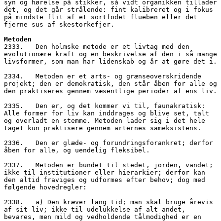
syn og hørelse på stikker, så vidt organikken tillader 
det, og det går strålende: fint kalibreret og i fokus 
på mindste flit af et sortfodet flueben eller det 
fjerne sus af skestorkefjer.
Metoden
2333.   Den holmske metode er et livtag med den 
evolutionære kraft og en beskrivelse af den i så mange 
livsformer, som man har lidenskab og år at gøre det i.
2334.   Metoden er et arts- og grænseoverskridende 
projekt; den er demokratisk, den står åben for alle og 
den praktiseres gennem væsentlige perioder af ens liv.
2335.   Den er, og det kommer vi til, faunakratisk: 
Alle former for liv kan inddrages og blive set, talt 
og overladt en stemme. Metoden lader sig i det hele 
taget kun praktisere gennem arternes sameksistens.
2336.   Den er glæde- og forundringsforankret; derfor 
åben for alle, og uendelig fleksibel.
2337.   Metoden er bundet til stedet, jorden, vandet; 
ikke til institutioner eller hierarkier; derfor kan 
den altid fraviges og udformes efter behov; dog med 
følgende hovedregler:
2338.   a) Den kræver lang tid; man skal bruge årevis 
af sit liv; ikke til udelukkelse af alt andet, 
bevares, men mild og vedholdende tålmodighed er en 