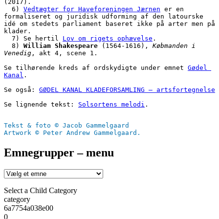
(2017).
  6) 
Vedtægter for Haveforeningen Jærnen
 er en 
formaliseret og juridisk udforming af den latourske 
idé om stedets parliament baseret ikke på arter men på 
klader. 
  7) Se hertil 
Lov om rigets ophævelse
.
  8) 
William Shakespeare
 (1564-1616), 
Købmanden i 
Venedig
, akt 4, scene 1.
Se tilhørende kreds af ordskydigte under emnet 
Gødel 
Kanal
.
Se også: 
GØDEL KANAL KLADEFORSAMLING – artsfortegnelse
Se lignende tekst: 
Solsortens melodi
.
Tekst & foto © Jacob Gammelgaard
Artwork © Peter Andrew Gammelgaard.
Emnegrupper – menu
Select a Child Category
category
6a7754a038e00
0