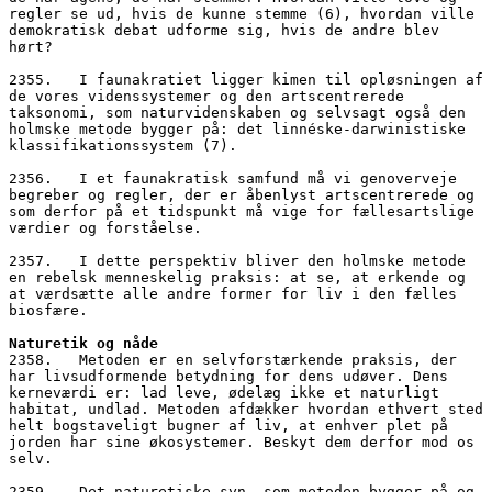
regler se ud, hvis de kunne stemme (6), hvordan ville 
demokratisk debat udforme sig, hvis de andre blev 
hørt?
2355.   I faunakratiet ligger kimen til opløsningen af 
de vores videnssystemer og den artscentrerede 
taksonomi, som naturvidenskaben og selvsagt også den 
holmske metode bygger på: det linnéske-darwinistiske 
klassifikationssystem (7). 
2356.   I et faunakratisk samfund må vi genoverveje 
begreber og regler, der er åbenlyst artscentrerede og 
som derfor på et tidspunkt må vige for fællesartslige 
værdier og forståelse. 
2357.   I dette perspektiv bliver den holmske metode 
en rebelsk menneskelig praksis: at se, at erkende og 
at værdsætte alle andre former for liv i den fælles 
biosfære.
Naturetik og nåde
2358.   Metoden er en selvforstærkende praksis, der 
har livsudformende betydning for dens udøver. Dens 
kerneværdi er: lad leve, ødelæg ikke et naturligt 
habitat, undlad. Metoden afdækker hvordan ethvert sted 
helt bogstaveligt bugner af liv, at enhver plet på 
jorden har sine økosystemer. Beskyt dem derfor mod os 
selv. 
2359.   Det naturetiske syn, som metoden bygger på og 