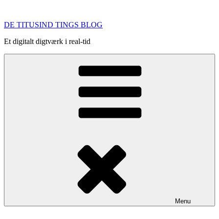
Videre
til
DE TITUSIND TINGS BLOG
indhold
Et digitalt digtværk i real-tid
Menu