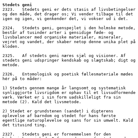
Stedets geni
2323.   Stedets geni er dets stasis af livsbetingelser 
og den måde, det drager os; Vi vender tilbage til det 
igen og igen, vi genkender det, vi vokser ud i det.
2324.   Stedets geni, genspejlet i den holmske metode, 
består af tusinder arter i gensidige føde- og 
livsbalancer med organiske materialer, mineraler, 
vejret og vandet, der skaber netop denne unika plet på 
kloden.
2325.   Af stedets geni næres sjæl og visioner. Af 
stedets geni udspringer kendskab og slægtskab; digt og 
metode.
2326.   Entomologisk og poetisk fællesmateriale mødes 
hér på to måder: 
1) Stedets gennem mange år langsomt og systematisk 
synliggjorte livsrigdom er ophav til et livsudformende 
værk. Værket er i sin form uadskilleligt fra sin 
metode (2). Kald det livsmetode.
2) Stedet er grundstenen (sandet) i digterens 
oplevelse af barndom og stedet for hans første 
egentlige naturoplevelse og sans for sin umwelt. Kald 
det titusind ting.
2327.   Stedets geni er fornemmelsen for den 