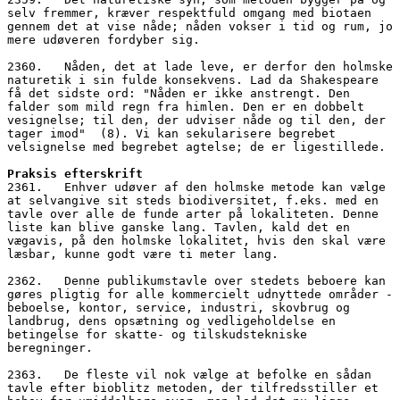
selv fremmer, kræver respektfuld omgang med biotaen 
gennem det at vise nåde; nåden vokser i tid og rum, jo 
mere udøveren fordyber sig. 
2360.   Nåden, det at lade leve, er derfor den holmske 
naturetik i sin fulde konsekvens. Lad da Shakespeare 
få det sidste ord: "Nåden er ikke anstrengt. Den 
falder som mild regn fra himlen. Den er en dobbelt 
vesignelse; til den, der udviser nåde og til den, der 
tager imod"  (8). Vi kan sekularisere begrebet 
velsignelse med begrebet agtelse; de er ligestillede.
Praksis efterskrift
2361.   Enhver udøver af den holmske metode kan vælge 
at selvangive sit steds biodiversitet, f.eks. med en 
tavle over alle de funde arter på lokaliteten. Denne 
liste kan blive ganske lang. Tavlen, kald det en 
vægavis, på den holmske lokalitet, hvis den skal være 
læsbar, kunne godt være ti meter lang. 
2362.   Denne publikumstavle over stedets beboere kan 
gøres pligtig for alle kommercielt udnyttede områder - 
beboelse, kontor, service, industri, skovbrug og 
landbrug, dens opsætning og vedligeholdelse en 
betingelse for skatte- og tilskudstekniske 
beregninger. 
2363.   De fleste vil nok vælge at befolke en sådan 
tavle efter bioblitz metoden, der tilfredsstiller et 