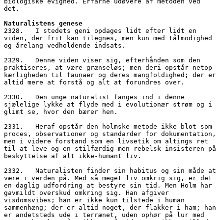
biologiske evighed. Erfarne udøvere af metoden ved 
det.
Naturalistens genese
2328.   I stedets geni opdages lidt efter lidt en 
viden, der frit kan tilegnes, men kun med tålmodighed 
og årelang vedholdende indsats. 
2329.   Denne viden viser sig, efterhånden som den 
praktiseres, at være grænseløs; men deri opstår netop 
kærligheden til faunaer og deres mangfoldighed; der er 
altid mere at forstå og alt at forundres over.
2330.   Den unge naturalist fanges ind i denne 
sjælelige lykke at flyde med i evolutionær strøm og i 
glimt se, hvor den bærer hen. 
2331.   Heraf opstår den holmske metode ikke blot som 
proces, observationer og standarder for dokumentation, 
men i videre forstand som en livsetik om altings ret 
til at leve og en stilfærdig men rebelsk insisteren på 
beskyttelse af alt ikke-humant liv. 
2332.   Naturalisten finder sin habitus og sin måde at 
være i verden på. Med så meget liv omkrig sig, er det 
en daglig udfordring at bestyre sin tid. Men Holm har 
gavmildt overskud omkring sig. Han afgiver 
visdomsvibes; han er ikke kun tilstede i human 
sammenhæng; der er altid noget, der flakker i ham; han 
er andetsteds ude i terrænet, uden ophør på lur med 