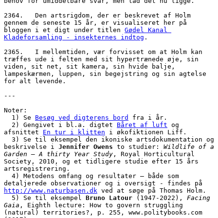
behov for umiddelbare svar, men lad det nu ligge. 
2364.   Den artsrigdom, der er beskrevet af Holm 
gennem de seneste 15 år, er visualiseret her på 
bloggen i et digt under titlen 
Gødel Kanal 
Kladeforsamling - insekternes indtog
. 
2365.   I mellemtiden, vær forvisset om at Holm kan 
træffes ude i felten med sit hypertrænede øje, sin 
viden, sit net, sit kamera, sin hvide balje, 
lampeskærmen, luppen, sin begejstring og sin agtelse 
for alt levende. 
---
Noter:
  1) Se 
Besøg ved digterens bord
 fra i år.
  2) Gengivet i bl.a. digtet 
Båret af luft
 og 
afsnittet 
En tur i klitten
 i økofiktionen Liff.
  3) Se til eksempel den ikoniske artsdokumentation og 
beskrivelse i 
Jennifer Owens
 to studier: 
Wildlife of a 
Garden – A thirty Year Study
, Royal Horticultural 
Society, 2010, og et tidligere studie efter 15 års 
artsregistrering. 
  4) Metodens omfang og resultater – både som 
detaljerede observationer og i oversigt - findes på 
http://www.naturbasen.dk
 ved at søge på Thomas Holm.
  5) Se til eksempel 
Bruno Latour
 (1947-2022), 
Facing 
Gaia
, Eighth lecture: How to govern struggling 
(natural) territories?, p. 255, www.politybooks.com 