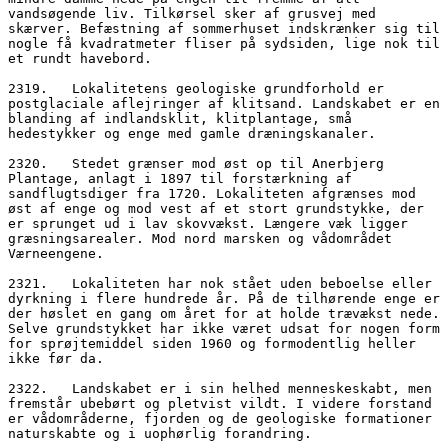
vandsøgende liv. Tilkørsel sker af grusvej med 
skærver. Befæstning af sommerhuset indskrænker sig til 
nogle få kvadratmeter fliser på sydsiden, lige nok til 
et rundt havebord.
2319.   Lokalitetens geologiske grundforhold er 
postglaciale aflejringer af klitsand. Landskabet er en 
blanding af indlandsklit, klitplantage, små 
hedestykker og enge med gamle dræningskanaler.
2320.   Stedet grænser mod øst op til Anerbjerg 
Plantage, anlagt i 1897 til forstærkning af 
sandflugtsdiger fra 1720. Lokaliteten afgrænses mod 
øst af enge og mod vest af et stort grundstykke, der 
er sprunget ud i lav skovvækst. Længere væk ligger 
græsningsarealer. Mod nord marsken og vådområdet 
Værneengene.
2321.   Lokaliteten har nok stået uden beboelse eller 
dyrkning i flere hundrede år. På de tilhørende enge er 
der høslet en gang om året for at holde trævækst nede. 
Selve grundstykket har ikke været udsat for nogen form 
for sprøjtemiddel siden 1960 og formodentlig heller 
ikke før da. 
2322.   Landskabet er i sin helhed menneskeskabt, men 
fremstår ubebørt og pletvist vildt. I videre forstand 
er vådområderne, fjorden og de geologiske formationer 
naturskabte og i uophørlig forandring.