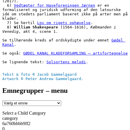
(2017).
  6) 
Vedtægter for Haveforeningen Jærnen
 er en 
formaliseret og juridisk udforming af den latourske 
idé om stedets parliament baseret ikke på arter men på 
klader. 
  7) Se hertil 
Lov om rigets ophævelse
.
  8) 
William Shakespeare
 (1564-1616), 
Købmanden i 
Venedig
, akt 4, scene 1.
Se tilhørende kreds af ordskydigte under emnet 
Gødel 
Kanal
.
Se også: 
GØDEL KANAL KLADEFORSAMLING – artsfortegnelse
Se lignende tekst: 
Solsortens melodi
.
Tekst & foto © Jacob Gammelgaard
Artwork © Peter Andrew Gammelgaard.
Emnegrupper – menu
Select a Child Category
category
6a760bbbb9ff2
0