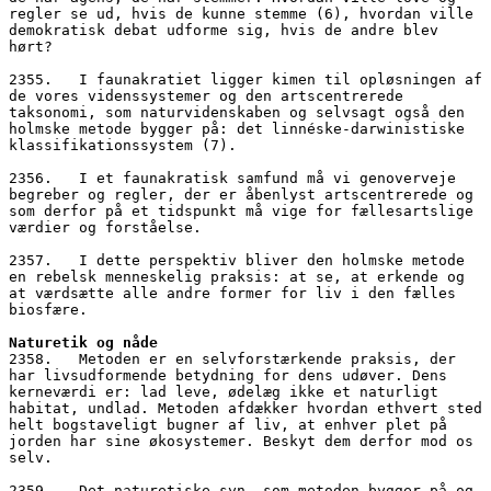
regler se ud, hvis de kunne stemme (6), hvordan ville 
demokratisk debat udforme sig, hvis de andre blev 
hørt?
2355.   I faunakratiet ligger kimen til opløsningen af 
de vores videnssystemer og den artscentrerede 
taksonomi, som naturvidenskaben og selvsagt også den 
holmske metode bygger på: det linnéske-darwinistiske 
klassifikationssystem (7). 
2356.   I et faunakratisk samfund må vi genoverveje 
begreber og regler, der er åbenlyst artscentrerede og 
som derfor på et tidspunkt må vige for fællesartslige 
værdier og forståelse. 
2357.   I dette perspektiv bliver den holmske metode 
en rebelsk menneskelig praksis: at se, at erkende og 
at værdsætte alle andre former for liv i den fælles 
biosfære.
Naturetik og nåde
2358.   Metoden er en selvforstærkende praksis, der 
har livsudformende betydning for dens udøver. Dens 
kerneværdi er: lad leve, ødelæg ikke et naturligt 
habitat, undlad. Metoden afdækker hvordan ethvert sted 
helt bogstaveligt bugner af liv, at enhver plet på 
jorden har sine økosystemer. Beskyt dem derfor mod os 
selv. 
2359.   Det naturetiske syn, som metoden bygger på og 