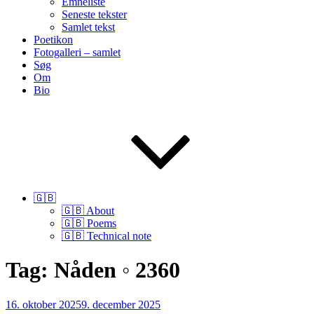
Emneliste
Seneste tekster
Samlet tekst
Poetikon
Fotogalleri – samlet
Søg
Om
Bio
🇬🇧
🇬🇧 About
🇬🇧 Poems
🇬🇧 Technical note
Tag:
Nåden ◦ 2360
Udgivet
16. oktober 2025
9. december 2025