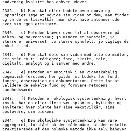
nødvendig kvalitet hos enhver udøver.
2339.   b) Man skal efter bedste evne opøve og 
uophørligt søge at udvide sin viden om dem, man finder 
og om deres livsvilkår; man skal have antenner ude 
over sin egen artssfære.
2340.   c) Metoden kræver evne til at observere på 
mikro- og makroniveau; jo mindre et synsfelt, jo 
større er universet. Jo større synsfelt, jo vigtige de 
enkelte led.
2341.   d) Man skal dele sin viden med alle de midler, 
der står en til rådighed; foto, skrift, tale, 
digitalt, analogt og i samvær med andre. 
2342.   e) Metoden er empirisk i en videnskabelig 
dogmatisk forstand; her gælder et kodeks for fund, 
fangst, observation og dokumentation. Dette for at 
validere de enkelte fund og forsvare metodens 
sandhedsværdi.
2343.   f) Metoden er økologisk systemtænkning; hvert 
insekt har en eller flere værtsplanter, byttedyr og 
snyltere; hver plante har sine vækstvilkår, sine 
bestøvere, sin biokemi. 
2344.   g) Den økologiske systemtænkning kan være 
aggregeret, forstået på den måde måde, at den enkelte 
praktiserende af den holmske metode ikke selv behøver 