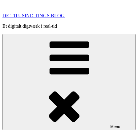
Videre
til
DE TITUSIND TINGS BLOG
indhold
Et digitalt digtværk i real-tid
Menu