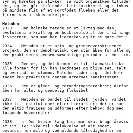
syn og hørelse på stikker, så vidt organikken tillader 
det, og det går strålende: fint kalibreret og i fokus 
på mindste flit af et sortfodet flueben eller det 
fjerne sus af skestorkefjer.
Metoden
2333.   Den holmske metode er et livtag med den 
evolutionære kraft og en beskrivelse af den i så mange 
livsformer, som man har lidenskab og år at gøre det i.
2334.   Metoden er et arts- og grænseoverskridende 
projekt; den er demokratisk, den står åben for alle og 
den praktiseres gennem væsentlige perioder af ens liv.
2335.   Den er, og det kommer vi til, faunakratisk: 
Alle former for liv kan inddrages og blive set, talt 
og overladt en stemme. Metoden lader sig i det hele 
taget kun praktisere gennem arternes sameksistens.
2336.   Den er glæde- og forundringsforankret; derfor 
åben for alle, og uendelig fleksibel.
2337.   Metoden er bundet til stedet, jorden, vandet; 
ikke til institutioner eller hierarkier; derfor kan 
den altid fraviges og udformes efter behov; dog med 
følgende hovedregler:
2338.   a) Den kræver lang tid; man skal bruge årevis 
af sit liv; ikke til udelukkelse af alt andet, 
bevares, men mild og vedholdende tålmodighed er en 