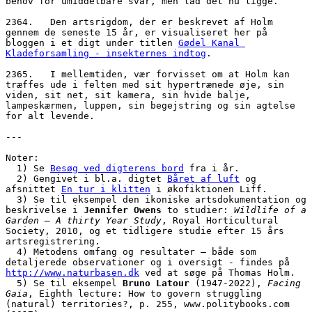
behov for umiddelbare svar, men lad det nu ligge. 
2364.   Den artsrigdom, der er beskrevet af Holm 
gennem de seneste 15 år, er visualiseret her på 
bloggen i et digt under titlen 
Gødel Kanal 
Kladeforsamling - insekternes indtog
. 
2365.   I mellemtiden, vær forvisset om at Holm kan 
træffes ude i felten med sit hypertrænede øje, sin 
viden, sit net, sit kamera, sin hvide balje, 
lampeskærmen, luppen, sin begejstring og sin agtelse 
for alt levende. 
---
Noter:
  1) Se 
Besøg ved digterens bord
 fra i år.
  2) Gengivet i bl.a. digtet 
Båret af luft
 og 
afsnittet 
En tur i klitten
 i økofiktionen Liff.
  3) Se til eksempel den ikoniske artsdokumentation og 
beskrivelse i 
Jennifer Owens
 to studier: 
Wildlife of a 
Garden – A thirty Year Study
, Royal Horticultural 
Society, 2010, og et tidligere studie efter 15 års 
artsregistrering. 
  4) Metodens omfang og resultater – både som 
detaljerede observationer og i oversigt - findes på 
http://www.naturbasen.dk
 ved at søge på Thomas Holm.
  5) Se til eksempel 
Bruno Latour
 (1947-2022), 
Facing 
Gaia
, Eighth lecture: How to govern struggling 
(natural) territories?, p. 255, www.politybooks.com 