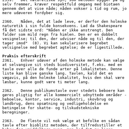
selv fremmer, kræver respektfuld omgang med biotaen 
gennem det at vise nåde; nåden vokser i tid og rum, jo 
mere udøveren fordyber sig. 
2360.   Nåden, det at lade leve, er derfor den holmske 
naturetik i sin fulde konsekvens. Lad da Shakespeare 
få det sidste ord: "Nåden er ikke anstrengt. Den 
falder som mild regn fra himlen. Den er en dobbelt 
vesignelse; til den, der udviser nåde og til den, der 
tager imod"  (8). Vi kan sekularisere begrebet 
velsignelse med begrebet agtelse; de er ligestillede.
Praksis efterskrift
2361.   Enhver udøver af den holmske metode kan vælge 
at selvangive sit steds biodiversitet, f.eks. med en 
tavle over alle de funde arter på lokaliteten. Denne 
liste kan blive ganske lang. Tavlen, kald det en 
vægavis, på den holmske lokalitet, hvis den skal være 
læsbar, kunne godt være ti meter lang. 
2362.   Denne publikumstavle over stedets beboere kan 
gøres pligtig for alle kommercielt udnyttede områder - 
beboelse, kontor, service, industri, skovbrug og 
landbrug, dens opsætning og vedligeholdelse en 
betingelse for skatte- og tilskudstekniske 
beregninger. 
2363.   De fleste vil nok vælge at befolke en sådan 
tavle efter bioblitz metoden, der tilfredsstiller et 