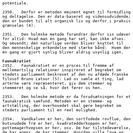
potentiale. 
2350.   Derfor er metoden eminent egnet til formidling 
og deltagelse. Den er data-baseret og vidensudvidende; 
den er bundet til alt organisk liv og derfor i praksis 
grænseløs (4).
2351.   Den holmske metode forandrer derfor sin udøver 
for altid: Hvad man én gang har set, kan ikke afses. 
Og omvendt; den naturlige verden bliver knyttet til 
den menneskelige erkendelse med stærke bånd:  Hvem der 
én gang er gjort synlig bliver aldrig usynlig igen.
Faunakratiet
2352.   Faunakratiet er en proces til fremme af 
mellemartslig relationer inspireret af begrebet om 
stedets parliament beskrevet af den nu afdøde franske 
filosof Bruno Latour (5): Lad os samle et ting, lad 
arterne være repræsenteret, giv dem stemmer og 
stemmeret og se så, hvor det fører os hen.
2353.   Den holmske metode er da forudsætningen for et 
faunakratisk samfund. Metoden er en stemme- og 
artstælling, der overhovedet skal gøre begrebet om 
stedets parliament til en reel mulighed.
2354.   Vandkalven er her, den sortfodede rovflue, den 
butsnudede frø er her, kvadratedderkoppen er her, 
pottemagerhvepsen er her, osv. De har tilstedeværelse, 
de har agens, de har stemmer. Hvordan ville love og 