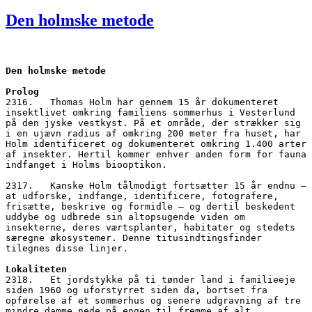
den
Den holmske metode
Den holmske metode
Prolog
2316.   Thomas Holm har gennem 15 år dokumenteret 
insektlivet omkring familiens sommerhus i Vesterlund 
på den jyske vestkyst. På et område, der strækker sig 
i en ujævn radius af omkring 200 meter fra huset, har 
Holm identificeret og dokumenteret omkring 1.400 arter 
af insekter. Hertil kommer enhver anden form for fauna 
indfanget i Holms biooptikon.
2317.   Kanske Holm tålmodigt fortsætter 15 år endnu – 
at udforske, indfange, identificere, fotografere, 
frisætte, beskrive og formidle – og dertil beskedent 
uddybe og udbrede sin altopsugende viden om 
insekterne, deres værtsplanter, habitater og stedets 
særegne økosystemer. Denne titusindtingsfinder 
tilegnes disse linjer.
Lokaliteten
2318.   Et jordstykke på ti tønder land i familieeje 
siden 1960 og uforstyrret siden da, bortset fra 
opførelse af et sommerhus og senere udgravning af tre 
mindre damme nede på engen til fremme af alt 