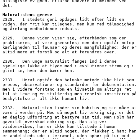
biologiske evighed. Erfarne udøvere af metoden ved 
det.
Naturalistens genese
2328.   I stedets geni opdages lidt efter lidt en 
viden, der frit kan tilegnes, men kun med tålmodighed 
og årelang vedholdende indsats. 
2329.   Denne viden viser sig, efterhånden som den 
praktiseres, at være grænseløs; men deri opstår netop 
kærligheden til faunaer og deres mangfoldighed; der er 
altid mere at forstå og alt at forundres over.
2330.   Den unge naturalist fanges ind i denne 
sjælelige lykke at flyde med i evolutionær strøm og i 
glimt se, hvor den bærer hen. 
2331.   Heraf opstår den holmske metode ikke blot som 
proces, observationer og standarder for dokumentation, 
men i videre forstand som en livsetik om altings ret 
til at leve og en stilfærdig men rebelsk insisteren på 
beskyttelse af alt ikke-humant liv. 
2332.   Naturalisten finder sin habitus og sin måde at 
være i verden på. Med så meget liv omkrig sig, er det 
en daglig udfordring at bestyre sin tid. Men Holm har 
gavmildt overskud omkring sig. Han afgiver 
visdomsvibes; han er ikke kun tilstede i human 
sammenhæng; der er altid noget, der flakker i ham; han 
er andetsteds ude i terrænet, uden ophør på lur med 