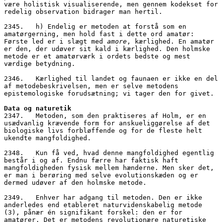
være holistisk visualiserende, men gennem kodekset for 
redelig observation bidrager man hertil.
2345.   h) Endelig er metoden at forstå som en 
amatørgerning, men hold fast i dette ord amatør: 
Første led er i slægt med 
amore
, kærlighed. En amatør 
er den, der udøver sit kald i kærlighed. Den holmske 
metode er et amatørværk i ordets bedste og mest 
værdige betydning. 
2346.   Kærlighed til landet og faunaen er ikke en del 
af metodebeskrivelsen, men er selve metodens 
epistemologiske forudsætning; vi tager den for givet.
Data og naturetik
2347.   Metoden, som den praktiseres af Holm, er en 
usædvanlig krævende form for anskueliggørelse af det 
biologiske livs forbløffende og for de fleste helt 
ukendte mangfoldighed. 
2348.   Kun få ved, hvad denne mangfoldighed egentlig 
består i og af. Endnu færre har faktisk haft 
mangfoldigheden fysisk mellem hænderne. Men sker det, 
er man i berøring med selve evolutionskæden og er 
dermed udøver af den holmske metode. 
2349.   Enhver har adgang til metoden. Den er ikke 
anderledes end etableret naturvidenskabelig metode 
(3), pånær én signifikant forskel: den er for 
amatører. Det er metodens revolutionære naturetiske 