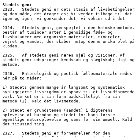
Stedets geni
2323.   Stedets geni er dets stasis af livsbetingelser 
og den måde, det drager os; Vi vender tilbage til det 
igen og igen, vi genkender det, vi vokser ud i det.
2324.   Stedets geni, genspejlet i den holmske metode, 
består af tusinder arter i gensidige føde- og 
livsbalancer med organiske materialer, mineraler, 
vejret og vandet, der skaber netop denne unika plet på 
kloden.
2325.   Af stedets geni næres sjæl og visioner. Af 
stedets geni udspringer kendskab og slægtskab; digt og 
metode.
2326.   Entomologisk og poetisk fællesmateriale mødes 
hér på to måder: 
1) Stedets gennem mange år langsomt og systematisk 
synliggjorte livsrigdom er ophav til et livsudformende 
værk. Værket er i sin form uadskilleligt fra sin 
metode (2). Kald det livsmetode.
2) Stedet er grundstenen (sandet) i digterens 
oplevelse af barndom og stedet for hans første 
egentlige naturoplevelse og sans for sin umwelt. Kald 
det titusind ting.
2327.   Stedets geni er fornemmelsen for den 