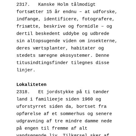
2317.   Kanske Holm tålmodigt 
fortsætter 15 år endnu – at udforske, 
indfange, identificere, fotografere, 
frisætte, beskrive og formidle – og 
dertil beskedent uddybe og udbrede 
sin altopsugende viden om insekterne, 
deres værtsplanter, habitater og 
stedets særegne økosystemer. Denne 
titusindtingsfinder tilegnes disse 
linjer.
Lokaliteten
2318.   Et jordstykke på ti tønder 
land i familieeje siden 1960 og 
uforstyrret siden da, bortset fra 
opførelse af et sommerhus og senere 
udgravning af tre mindre damme nede 
på engen til fremme af alt 
vandsøgende liv. Tilkørsel sker af 