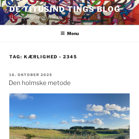
Videre
DE TITUSIND TINGS BLOG
til
Et digitalt digtværk i real-tid
indhold
Menu
TAG:
KÆRLIGHED ◦ 2345
UDGIVET
16. OKTOBER 2025
DEN
Den holmske metode