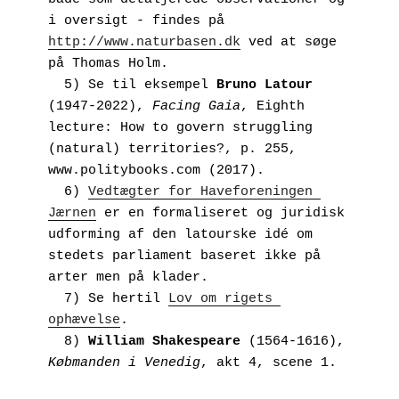
i oversigt - findes på 
http://www.naturbasen.dk
 ved at søge 
på Thomas Holm.
  5) Se til eksempel 
Bruno Latour
(1947-2022), 
Facing Gaia
, Eighth 
lecture: How to govern struggling 
(natural) territories?, p. 255, 
www.politybooks.com (2017).
  6) 
Vedtægter for Haveforeningen 
Jærnen
 er en formaliseret og juridisk 
udforming af den latourske idé om 
stedets parliament baseret ikke på 
arter men på klader. 
  7) Se hertil 
Lov om rigets 
ophævelse
.
  8) 
William Shakespeare
 (1564-1616), 
Købmanden i Venedig
, akt 4, scene 1.