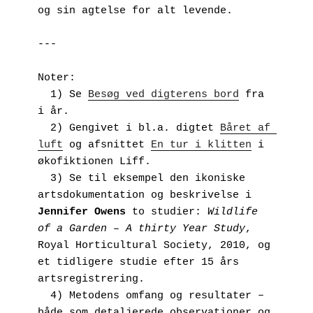
og sin agtelse for alt levende. 
---
Noter:
  1) Se 
Besøg ved digterens bord
 fra 
i år.
  2) Gengivet i bl.a. digtet 
Båret af 
luft
 og afsnittet 
En tur i klitten
 i 
økofiktionen Liff.
  3) Se til eksempel den ikoniske 
artsdokumentation og beskrivelse i 
Jennifer Owens
 to studier: 
Wildlife 
of a Garden – A thirty Year Study
, 
Royal Horticultural Society, 2010, og 
et tidligere studie efter 15 års 
artsregistrering. 
  4) Metodens omfang og resultater – 
både som detaljerede observationer og 