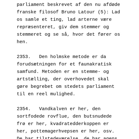
parliament beskrevet af den nu afdøde 
franske filosof Bruno Latour (5): Lad 
os samle et ting, lad arterne være 
repræsenteret, giv dem stemmer og 
stemmeret og se så, hvor det fører os 
hen.
2353.   Den holmske metode er da 
forudsætningen for et faunakratisk 
samfund. Metoden er en stemme- og 
artstælling, der overhovedet skal 
gøre begrebet om stedets parliament 
til en reel mulighed.
2354.   Vandkalven er her, den 
sortfodede rovflue, den butsnudede 
frø er her, kvadratedderkoppen er 
her, pottemagerhvepsen er her, osv. 
De har tilstedeværelse, de har agens, 