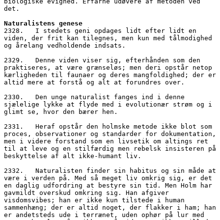
biologiske evighed. Erfarne udøvere af metoden ved 
det.
Naturalistens genese
2328.   I stedets geni opdages lidt efter lidt en 
viden, der frit kan tilegnes, men kun med tålmodighed 
og årelang vedholdende indsats. 
2329.   Denne viden viser sig, efterhånden som den 
praktiseres, at være grænseløs; men deri opstår netop 
kærligheden til faunaer og deres mangfoldighed; der er 
altid mere at forstå og alt at forundres over.
2330.   Den unge naturalist fanges ind i denne 
sjælelige lykke at flyde med i evolutionær strøm og i 
glimt se, hvor den bærer hen. 
2331.   Heraf opstår den holmske metode ikke blot som 
proces, observationer og standarder for dokumentation, 
men i videre forstand som en livsetik om altings ret 
til at leve og en stilfærdig men rebelsk insisteren på 
beskyttelse af alt ikke-humant liv. 
2332.   Naturalisten finder sin habitus og sin måde at 
være i verden på. Med så meget liv omkrig sig, er det 
en daglig udfordring at bestyre sin tid. Men Holm har 
gavmildt overskud omkring sig. Han afgiver 
visdomsvibes; han er ikke kun tilstede i human 
sammenhæng; der er altid noget, der flakker i ham; han 
er andetsteds ude i terrænet, uden ophør på lur med 