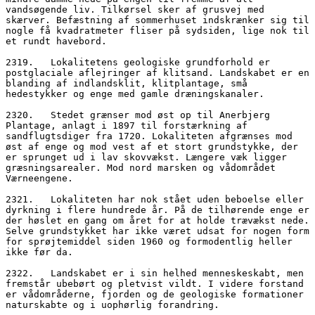
vandsøgende liv. Tilkørsel sker af grusvej med 
skærver. Befæstning af sommerhuset indskrænker sig til 
nogle få kvadratmeter fliser på sydsiden, lige nok til 
et rundt havebord.
2319.   Lokalitetens geologiske grundforhold er 
postglaciale aflejringer af klitsand. Landskabet er en 
blanding af indlandsklit, klitplantage, små 
hedestykker og enge med gamle dræningskanaler.
2320.   Stedet grænser mod øst op til Anerbjerg 
Plantage, anlagt i 1897 til forstærkning af 
sandflugtsdiger fra 1720. Lokaliteten afgrænses mod 
øst af enge og mod vest af et stort grundstykke, der 
er sprunget ud i lav skovvækst. Længere væk ligger 
græsningsarealer. Mod nord marsken og vådområdet 
Værneengene.
2321.   Lokaliteten har nok stået uden beboelse eller 
dyrkning i flere hundrede år. På de tilhørende enge er 
der høslet en gang om året for at holde trævækst nede. 
Selve grundstykket har ikke været udsat for nogen form 
for sprøjtemiddel siden 1960 og formodentlig heller 
ikke før da. 
2322.   Landskabet er i sin helhed menneskeskabt, men 
fremstår ubebørt og pletvist vildt. I videre forstand 
er vådområderne, fjorden og de geologiske formationer 
naturskabte og i uophørlig forandring.