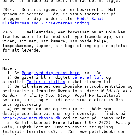
behov for umiddelbare svar, men lad det nu ligge. 
2364.   Den artsrigdom, der er beskrevet af Holm 
gennem de seneste 15 år, er visualiseret her på 
bloggen i et digt under titlen 
Gødel Kanal 
Kladeforsamling - insekternes indtog
. 
2365.   I mellemtiden, vær forvisset om at Holm kan 
træffes ude i felten med sit hypertrænede øje, sin 
viden, sit net, sit kamera, sin hvide balje, 
lampeskærmen, luppen, sin begejstring og sin agtelse 
for alt levende. 
---
Noter:
  1) Se 
Besøg ved digterens bord
 fra i år.
  2) Gengivet i bl.a. digtet 
Båret af luft
 og 
afsnittet 
En tur i klitten
 i økofiktionen Liff.
  3) Se til eksempel den ikoniske artsdokumentation og 
beskrivelse i 
Jennifer Owens
 to studier: 
Wildlife of a 
Garden – A thirty Year Study
, Royal Horticultural 
Society, 2010, og et tidligere studie efter 15 års 
artsregistrering. 
  4) Metodens omfang og resultater – både som 
detaljerede observationer og i oversigt - findes på 
http://www.naturbasen.dk
 ved at søge på Thomas Holm.
  5) Se til eksempel 
Bruno Latour
 (1947-2022), 
Facing 
Gaia
, Eighth lecture: How to govern struggling 
(natural) territories?, p. 255, www.politybooks.com 