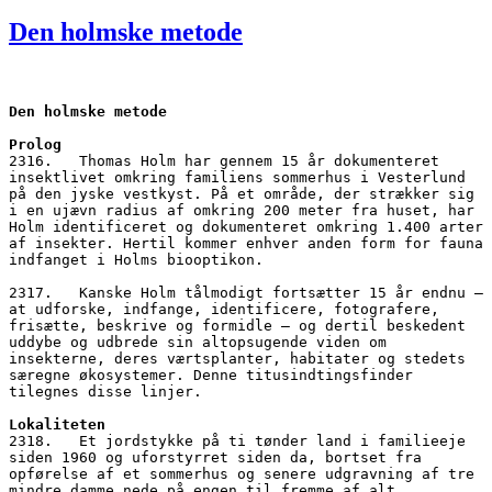
den
Den holmske metode
Den holmske metode
Prolog
2316.   Thomas Holm har gennem 15 år dokumenteret 
insektlivet omkring familiens sommerhus i Vesterlund 
på den jyske vestkyst. På et område, der strækker sig 
i en ujævn radius af omkring 200 meter fra huset, har 
Holm identificeret og dokumenteret omkring 1.400 arter 
af insekter. Hertil kommer enhver anden form for fauna 
indfanget i Holms biooptikon.
2317.   Kanske Holm tålmodigt fortsætter 15 år endnu – 
at udforske, indfange, identificere, fotografere, 
frisætte, beskrive og formidle – og dertil beskedent 
uddybe og udbrede sin altopsugende viden om 
insekterne, deres værtsplanter, habitater og stedets 
særegne økosystemer. Denne titusindtingsfinder 
tilegnes disse linjer.
Lokaliteten
2318.   Et jordstykke på ti tønder land i familieeje 
siden 1960 og uforstyrret siden da, bortset fra 
opførelse af et sommerhus og senere udgravning af tre 
mindre damme nede på engen til fremme af alt 