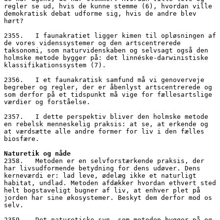
regler se ud, hvis de kunne stemme (6), hvordan ville 
demokratisk debat udforme sig, hvis de andre blev 
hørt?
2355.   I faunakratiet ligger kimen til opløsningen af 
de vores videnssystemer og den artscentrerede 
taksonomi, som naturvidenskaben og selvsagt også den 
holmske metode bygger på: det linnéske-darwinistiske 
klassifikationssystem (7). 
2356.   I et faunakratisk samfund må vi genoverveje 
begreber og regler, der er åbenlyst artscentrerede og 
som derfor på et tidspunkt må vige for fællesartslige 
værdier og forståelse. 
2357.   I dette perspektiv bliver den holmske metode 
en rebelsk menneskelig praksis: at se, at erkende og 
at værdsætte alle andre former for liv i den fælles 
biosfære.
Naturetik og nåde
2358.   Metoden er en selvforstærkende praksis, der 
har livsudformende betydning for dens udøver. Dens 
kerneværdi er: lad leve, ødelæg ikke et naturligt 
habitat, undlad. Metoden afdækker hvordan ethvert sted 
helt bogstaveligt bugner af liv, at enhver plet på 
jorden har sine økosystemer. Beskyt dem derfor mod os 
selv. 
2359.   Det naturetiske syn, som metoden bygger på og 