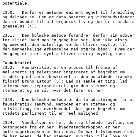
potentiale. 
2350.   Derfor er metoden eminent egnet til formidling 
og deltagelse. Den er data-baseret og vidensudvidende; 
den er bundet til alt organisk liv og derfor i praksis 
grænseløs (4).
2351.   Den holmske metode forandrer derfor sin udøver 
for altid: Hvad man én gang har set, kan ikke afses. 
Og omvendt; den naturlige verden bliver knyttet til 
den menneskelige erkendelse med stærke bånd:  Hvem der 
én gang er gjort synlig bliver aldrig usynlig igen.
Faunakratiet
2352.   Faunakratiet er en proces til fremme af 
mellemartslig relationer inspireret af begrebet om 
stedets parliament beskrevet af den nu afdøde franske 
filosof Bruno Latour (5): Lad os samle et ting, lad 
arterne være repræsenteret, giv dem stemmer og 
stemmeret og se så, hvor det fører os hen.
2353.   Den holmske metode er da forudsætningen for et 
faunakratisk samfund. Metoden er en stemme- og 
artstælling, der overhovedet skal gøre begrebet om 
stedets parliament til en reel mulighed.
2354.   Vandkalven er her, den sortfodede rovflue, den 
butsnudede frø er her, kvadratedderkoppen er her, 
pottemagerhvepsen er her, osv. De har tilstedeværelse, 
de har agens, de har stemmer. Hvordan ville love og 