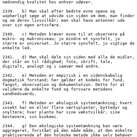
nødvendig kvalitet hos enhver udøver.
2339.   b) Man skal efter bedste evne opøve og 
uophørligt søge at udvide sin viden om dem, man finder 
og om deres livsvilkår; man skal have antenner ude 
over sin egen artssfære.
2340.   c) Metoden kræver evne til at observere på 
mikro- og makroniveau; jo mindre et synsfelt, jo 
større er universet. Jo større synsfelt, jo vigtige de 
enkelte led.
2341.   d) Man skal dele sin viden med alle de midler, 
der står en til rådighed; foto, skrift, tale, 
digitalt, analogt og i samvær med andre. 
2342.   e) Metoden er empirisk i en videnskabelig 
dogmatisk forstand; her gælder et kodeks for fund, 
fangst, observation og dokumentation. Dette for at 
validere de enkelte fund og forsvare metodens 
sandhedsværdi.
2343.   f) Metoden er økologisk systemtænkning; hvert 
insekt har en eller flere værtsplanter, byttedyr og 
snyltere; hver plante har sine vækstvilkår, sine 
bestøvere, sin biokemi. 
2344.   g) Den økologiske systemtænkning kan være 
aggregeret, forstået på den måde måde, at den enkelte 
praktiserende af den holmske metode ikke selv behøver 