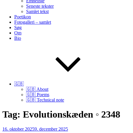
Emneliste
Seneste tekster
Samlet tekst
Poetikon
Fotogalleri – samlet
Søg
Om
Bio
🇬🇧
🇬🇧 About
🇬🇧 Poems
🇬🇧 Technical note
Tag:
Evolutionskæden ◦ 2348
Udgivet
16. oktober 2025
9. december 2025