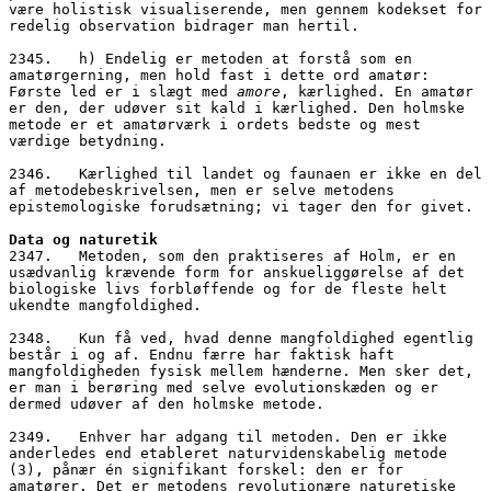
være holistisk visualiserende, men gennem kodekset for 
redelig observation bidrager man hertil.
2345.   h) Endelig er metoden at forstå som en 
amatørgerning, men hold fast i dette ord amatør: 
Første led er i slægt med 
amore
, kærlighed. En amatør 
er den, der udøver sit kald i kærlighed. Den holmske 
metode er et amatørværk i ordets bedste og mest 
værdige betydning. 
2346.   Kærlighed til landet og faunaen er ikke en del 
af metodebeskrivelsen, men er selve metodens 
epistemologiske forudsætning; vi tager den for givet.
Data og naturetik
2347.   Metoden, som den praktiseres af Holm, er en 
usædvanlig krævende form for anskueliggørelse af det 
biologiske livs forbløffende og for de fleste helt 
ukendte mangfoldighed. 
2348.   Kun få ved, hvad denne mangfoldighed egentlig 
består i og af. Endnu færre har faktisk haft 
mangfoldigheden fysisk mellem hænderne. Men sker det, 
er man i berøring med selve evolutionskæden og er 
dermed udøver af den holmske metode. 
2349.   Enhver har adgang til metoden. Den er ikke 
anderledes end etableret naturvidenskabelig metode 
(3), pånær én signifikant forskel: den er for 
amatører. Det er metodens revolutionære naturetiske 