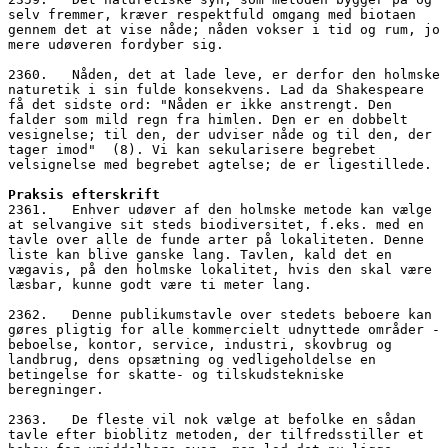
selv fremmer, kræver respektfuld omgang med biotaen 
gennem det at vise nåde; nåden vokser i tid og rum, jo 
mere udøveren fordyber sig. 
2360.   Nåden, det at lade leve, er derfor den holmske 
naturetik i sin fulde konsekvens. Lad da Shakespeare 
få det sidste ord: "Nåden er ikke anstrengt. Den 
falder som mild regn fra himlen. Den er en dobbelt 
vesignelse; til den, der udviser nåde og til den, der 
tager imod"  (8). Vi kan sekularisere begrebet 
velsignelse med begrebet agtelse; de er ligestillede.
Praksis efterskrift
2361.   Enhver udøver af den holmske metode kan vælge 
at selvangive sit steds biodiversitet, f.eks. med en 
tavle over alle de funde arter på lokaliteten. Denne 
liste kan blive ganske lang. Tavlen, kald det en 
vægavis, på den holmske lokalitet, hvis den skal være 
læsbar, kunne godt være ti meter lang. 
2362.   Denne publikumstavle over stedets beboere kan 
gøres pligtig for alle kommercielt udnyttede områder - 
beboelse, kontor, service, industri, skovbrug og 
landbrug, dens opsætning og vedligeholdelse en 
betingelse for skatte- og tilskudstekniske 
beregninger. 
2363.   De fleste vil nok vælge at befolke en sådan 
tavle efter bioblitz metoden, der tilfredsstiller et 