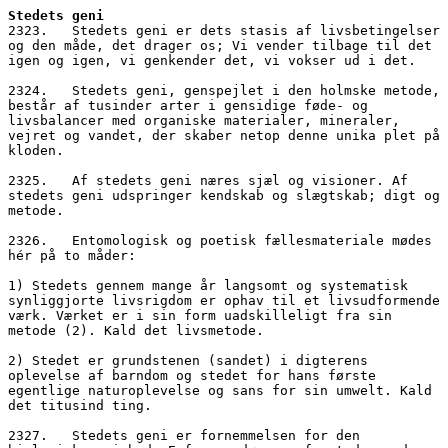
Stedets geni
2323.   Stedets geni er dets stasis af livsbetingelser 
og den måde, det drager os; Vi vender tilbage til det 
igen og igen, vi genkender det, vi vokser ud i det.
2324.   Stedets geni, genspejlet i den holmske metode, 
består af tusinder arter i gensidige føde- og 
livsbalancer med organiske materialer, mineraler, 
vejret og vandet, der skaber netop denne unika plet på 
kloden.
2325.   Af stedets geni næres sjæl og visioner. Af 
stedets geni udspringer kendskab og slægtskab; digt og 
metode.
2326.   Entomologisk og poetisk fællesmateriale mødes 
hér på to måder: 
1) Stedets gennem mange år langsomt og systematisk 
synliggjorte livsrigdom er ophav til et livsudformende 
værk. Værket er i sin form uadskilleligt fra sin 
metode (2). Kald det livsmetode.
2) Stedet er grundstenen (sandet) i digterens 
oplevelse af barndom og stedet for hans første 
egentlige naturoplevelse og sans for sin umwelt. Kald 
det titusind ting.
2327.   Stedets geni er fornemmelsen for den 