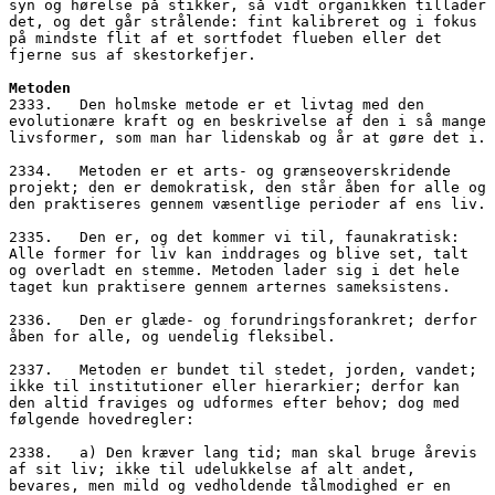
syn og hørelse på stikker, så vidt organikken tillader 
det, og det går strålende: fint kalibreret og i fokus 
på mindste flit af et sortfodet flueben eller det 
fjerne sus af skestorkefjer.
Metoden
2333.   Den holmske metode er et livtag med den 
evolutionære kraft og en beskrivelse af den i så mange 
livsformer, som man har lidenskab og år at gøre det i.
2334.   Metoden er et arts- og grænseoverskridende 
projekt; den er demokratisk, den står åben for alle og 
den praktiseres gennem væsentlige perioder af ens liv.
2335.   Den er, og det kommer vi til, faunakratisk: 
Alle former for liv kan inddrages og blive set, talt 
og overladt en stemme. Metoden lader sig i det hele 
taget kun praktisere gennem arternes sameksistens.
2336.   Den er glæde- og forundringsforankret; derfor 
åben for alle, og uendelig fleksibel.
2337.   Metoden er bundet til stedet, jorden, vandet; 
ikke til institutioner eller hierarkier; derfor kan 
den altid fraviges og udformes efter behov; dog med 
følgende hovedregler:
2338.   a) Den kræver lang tid; man skal bruge årevis 
af sit liv; ikke til udelukkelse af alt andet, 
bevares, men mild og vedholdende tålmodighed er en 