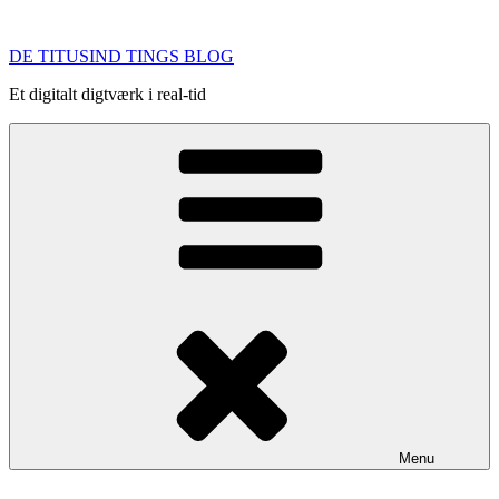
Videre
til
DE TITUSIND TINGS BLOG
indhold
Et digitalt digtværk i real-tid
Menu