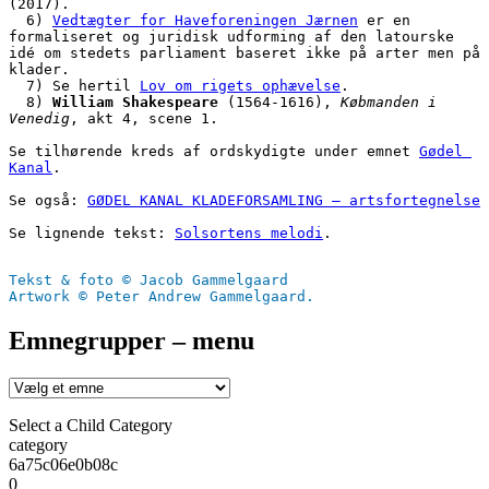
(2017).
  6) 
Vedtægter for Haveforeningen Jærnen
 er en 
formaliseret og juridisk udforming af den latourske 
idé om stedets parliament baseret ikke på arter men på 
klader. 
  7) Se hertil 
Lov om rigets ophævelse
.
  8) 
William Shakespeare
 (1564-1616), 
Købmanden i 
Venedig
, akt 4, scene 1.
Se tilhørende kreds af ordskydigte under emnet 
Gødel 
Kanal
.
Se også: 
GØDEL KANAL KLADEFORSAMLING – artsfortegnelse
Se lignende tekst: 
Solsortens melodi
.
Tekst & foto © Jacob Gammelgaard
Artwork © Peter Andrew Gammelgaard.
Emnegrupper – menu
Select a Child Category
category
6a75c06e0b08c
0