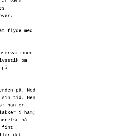
at være 
s 
over.
t flyde med 
servationer 
vsetik om 
på 
rden på. Med 
sin tid. Men 
; han er 
akker i ham; 
ørelse på 
fint 
ler det 