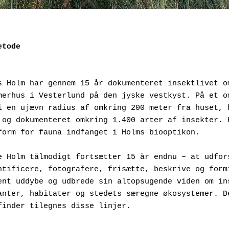
etode
s Holm har gennem 15 år dokumenteret insektlivet om
merhus i Vesterlund på den jyske vestkyst. På et om
i en ujævn radius af omkring 200 meter fra huset, h
 og dokumenteret omkring 1.400 arter af insekter. H
form for fauna indfanget i Holms biooptikon.
e Holm tålmodigt fortsætter 15 år endnu – at udfors
ntificere, fotografere, frisætte, beskrive og formi
ent uddybe og udbrede sin altopsugende viden om ins
anter, habitater og stedets særegne økosystemer. De
finder tilegnes disse linjer.