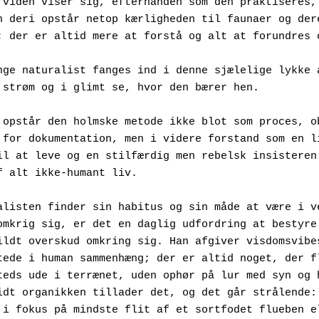
 viden viser sig, efterhånden som den praktiseres, 
n deri opstår netop kærligheden til faunaer og dere
; der er altid mere at forstå og alt at forundres 
nge naturalist fanges ind i denne sjælelige lykke a
 strøm og i glimt se, hvor den bærer hen. 
 opstår den holmske metode ikke blot som proces, ob
 for dokumentation, men i videre forstand som en li
il at leve og en stilfærdig men rebelsk insisteren 
f alt ikke-humant liv. 
alisten finder sin habitus og sin måde at være i ve
omkrig sig, er det en daglig udfordring at bestyre 
ildt overskud omkring sig. Han afgiver visdomsvibes
tede i human sammenhæng; der er altid noget, der fl
teds ude i terrænet, uden ophør på lur med syn og h
idt organikken tillader det, og det går strålende: 
 i fokus på mindste flit af et sortfodet flueben el