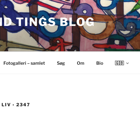
ND TINGS BLOG
Fotogalleri – samlet
Søg
Om
Bio
🇬🇧
LIV ◦ 2347