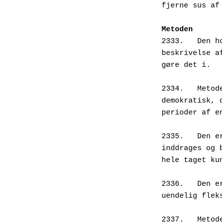
fjerne sus af
Metoden
2333.   Den h
beskrivelse a
gøre det i.
2334.   Metod
demokratisk, 
perioder af e
2335.   Den e
inddrages og 
hele taget ku
2336.   Den e
uendelig flek
2337.   Metod