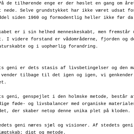
På de tilhørende enge er der høslet en gang om året
t nede. Selve grundstykket har ikke været udsat for
ddel siden 1960 og formodentlig heller ikke før da
kabet er i sin helhed menneskeskabt, men fremstår u
t. I videre forstand er vådområderne, fjorden og de
aturskabte og i uophørlig forandring.
ts geni er dets stasis af livsbetingelser og den må
 vender tilbage til det igen og igen, vi genkender 
et.
ts geni, genspejlet i den holmske metode, består af
dige føde- og livsbalancer med organiske materialer
det, der skaber netop denne unika plet på kloden.
edets geni næres sjæl og visioner. Af stedets geni 
lægtskab; digt og metode.