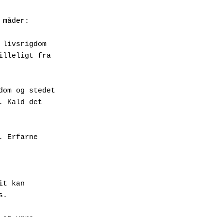
 måder: 
livsrigdom 
lleligt fra 
om og stedet 
 Kald det 
 Erfarne 
t kan 
s. 