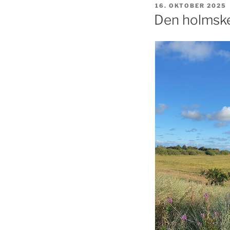
UDGIVET
16. OKTOBER 2025
DEN
Den holmsk