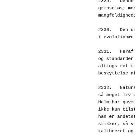
2329.   Denne
grænseløs; me
mangfoldighed
2330.   Den u
i evolutionær
2331.   Heraf
og standarder
altings ret t
beskyttelse a
2332.   Natur
så meget liv 
Holm har gavm
ikke kun tils
han er andets
stikker, så v
kalibreret og