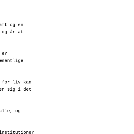
ft og en 
og år at 
er 
sentlige 
for liv kan 
r sig i det 
lle, og 
nstitutioner 