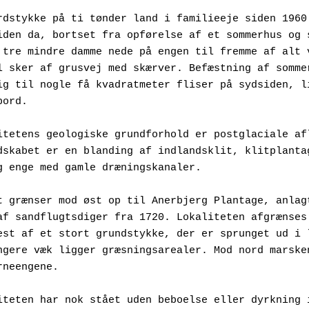
rdstykke på ti tønder land i familieeje siden 1960 
iden da, bortset fra opførelse af et sommerhus og s
 tre mindre damme nede på engen til fremme af alt v
l sker af grusvej med skærver. Befæstning af sommer
ig til nogle få kvadratmeter fliser på sydsiden, li
bord.
itetens geologiske grundforhold er postglaciale afl
dskabet er en blanding af indlandsklit, klitplantag
g enge med gamle dræningskanaler.
t grænser mod øst op til Anerbjerg Plantage, anlagt
af sandflugtsdiger fra 1720. Lokaliteten afgrænses 
est af et stort grundstykke, der er sprunget ud i l
ngere væk ligger græsningsarealer. Mod nord marsken
rneengene.
iteten har nok stået uden beboelse eller dyrkning i