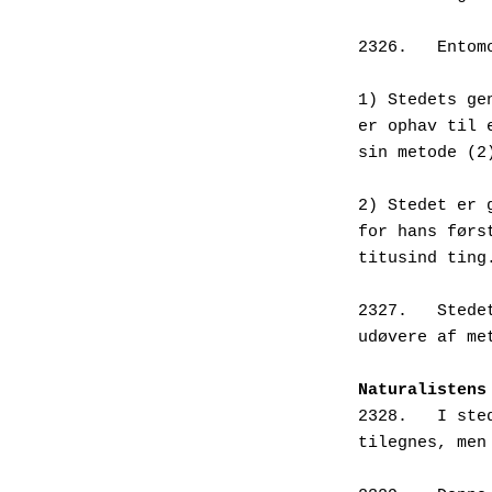
2326.   Entom
1) Stedets ge
er ophav til 
sin metode (2
2) Stedet er 
for hans førs
titusind ting
2327.   Stede
udøvere af me
Naturalistens
2328.   I ste
tilegnes, men