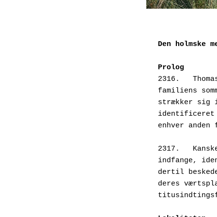
Den holmske m
Prolog
2316.   Thoma
familiens som
strækker sig 
identificeret
enhver anden 
2317.   Kansk
indfange, ide
dertil besked
deres værtspl
titusindtings