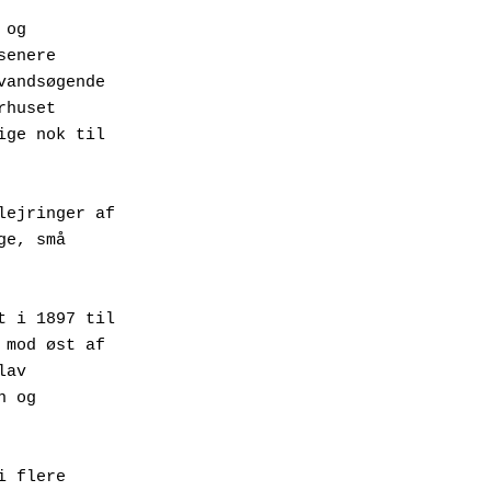
og 
enere 
andsøgende 
huset 
ge nok til 
ejringer af 
e, små 
 i 1897 til 
mod øst af 
av 
 og 
 flere 