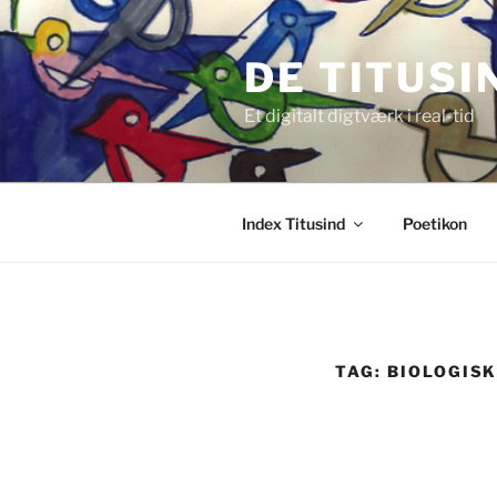
Videre
til
DE TITUSI
indhold
Et digitalt digtværk i real-tid
Index Titusind
Poetikon
TAG:
BIOLOGISK 