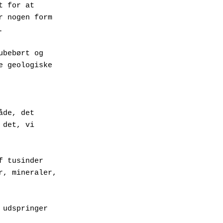
 for at 
 nogen form 
. 
bebørt og 
 geologiske 
de, det 
det, vi 
 tusinder 
, mineraler, 
udspringer 