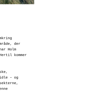
kring 
råde, der 
ar Holm 
ertil kommer 
ke, 
dle – og 
ekterne, 
nne 