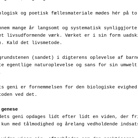
ologisk og poetisk fællesmateriale mødes hér på to
nnem mange år langsomt og systematisk synliggjorte 
et livsudformende værk. Værket er i sin form uadski
). Kald det livsmetode.
grundstenen (sandet) i digterens oplevelse af barnd
te egentlige naturoplevelse og sans for sin umwelt.
.
ts geni er fornemmelsen for den biologiske evighed.
toden ved det.
 genese
dets geni opdages lidt efter lidt en viden, der fri
 kun med tålmodighed og årelang vedholdende indsat