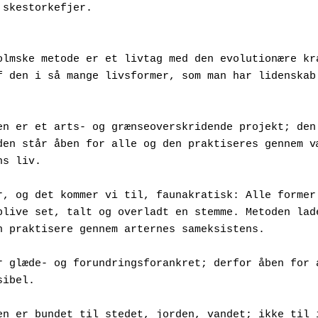
 skestorkefjer.
olmske metode er et livtag med den evolutionære kra
f den i så mange livsformer, som man har lidenskab 
en er et arts- og grænseoverskridende projekt; den 
den står åben for alle og den praktiseres gennem væ
ns liv.
r, og det kommer vi til, faunakratisk: Alle former 
blive set, talt og overladt en stemme. Metoden lade
n praktisere gennem arternes sameksistens.
r glæde- og forundringsforankret; derfor åben for a
sibel.
en er bundet til stedet, jorden, vandet; ikke til i