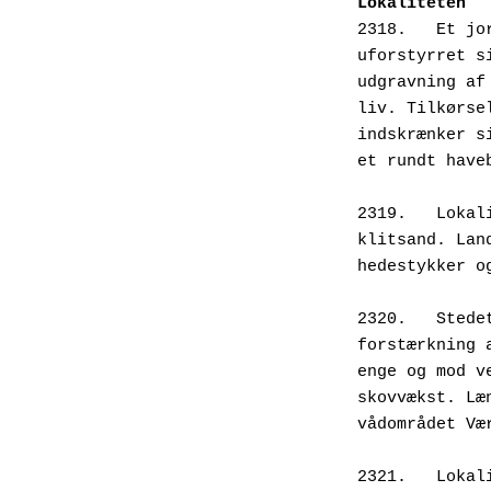
Lokaliteten
2318.   Et jo
uforstyrret s
udgravning af
liv. Tilkørse
indskrænker s
et rundt have
2319.   Lokal
klitsand. Lan
hedestykker o
2320.   Stede
forstærkning 
enge og mod v
skovvækst. Læ
vådområdet Væ
2321.   Lokal