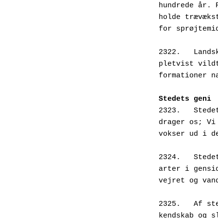
hundrede år. 
holde trævæks
for sprøjtemi
2322.   Lands
pletvist vild
formationer n
Stedets geni
2323.   Stede
drager os; Vi
vokser ud i d
2324.   Stede
arter i gensi
vejret og van
2325.   Af st
kendskab og s