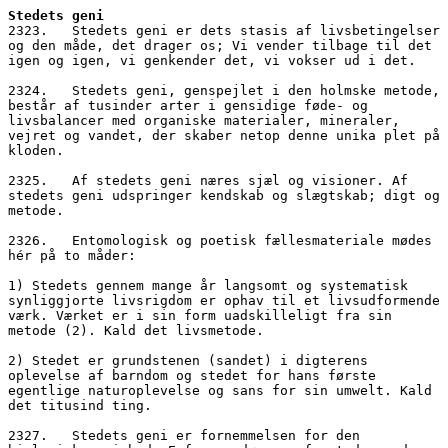
Stedets geni
2323.   Stedets geni er dets stasis af livsbetingelser 
og den måde, det drager os; Vi vender tilbage til det 
igen og igen, vi genkender det, vi vokser ud i det.
2324.   Stedets geni, genspejlet i den holmske metode, 
består af tusinder arter i gensidige føde- og 
livsbalancer med organiske materialer, mineraler, 
vejret og vandet, der skaber netop denne unika plet på 
kloden.
2325.   Af stedets geni næres sjæl og visioner. Af 
stedets geni udspringer kendskab og slægtskab; digt og 
metode.
2326.   Entomologisk og poetisk fællesmateriale mødes 
hér på to måder: 
1) Stedets gennem mange år langsomt og systematisk 
synliggjorte livsrigdom er ophav til et livsudformende 
værk. Værket er i sin form uadskilleligt fra sin 
metode (2). Kald det livsmetode.
2) Stedet er grundstenen (sandet) i digterens 
oplevelse af barndom og stedet for hans første 
egentlige naturoplevelse og sans for sin umwelt. Kald 
det titusind ting.
2327.   Stedets geni er fornemmelsen for den 