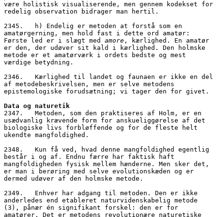
være holistisk visualiserende, men gennem kodekset for 
redelig observation bidrager man hertil.
2345.   h) Endelig er metoden at forstå som en 
amatørgerning, men hold fast i dette ord amatør: 
Første led er i slægt med 
amore
, kærlighed. En amatør 
er den, der udøver sit kald i kærlighed. Den holmske 
metode er et amatørværk i ordets bedste og mest 
værdige betydning. 
2346.   Kærlighed til landet og faunaen er ikke en del 
af metodebeskrivelsen, men er selve metodens 
epistemologiske forudsætning; vi tager den for givet.
Data og naturetik
2347.   Metoden, som den praktiseres af Holm, er en 
usædvanlig krævende form for anskueliggørelse af det 
biologiske livs forbløffende og for de fleste helt 
ukendte mangfoldighed. 
2348.   Kun få ved, hvad denne mangfoldighed egentlig 
består i og af. Endnu færre har faktisk haft 
mangfoldigheden fysisk mellem hænderne. Men sker det, 
er man i berøring med selve evolutionskæden og er 
dermed udøver af den holmske metode. 
2349.   Enhver har adgang til metoden. Den er ikke 
anderledes end etableret naturvidenskabelig metode 
(3), pånær én signifikant forskel: den er for 
amatører. Det er metodens revolutionære naturetiske 