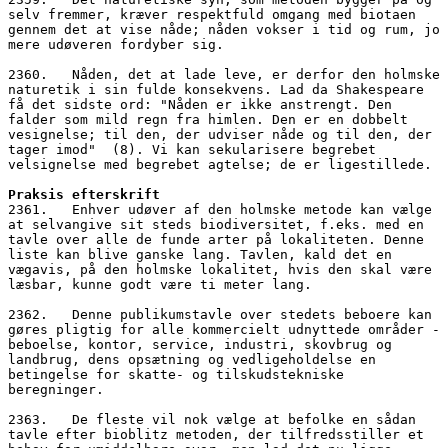
selv fremmer, kræver respektfuld omgang med biotaen 
gennem det at vise nåde; nåden vokser i tid og rum, jo 
mere udøveren fordyber sig. 
2360.   Nåden, det at lade leve, er derfor den holmske 
naturetik i sin fulde konsekvens. Lad da Shakespeare 
få det sidste ord: "Nåden er ikke anstrengt. Den 
falder som mild regn fra himlen. Den er en dobbelt 
vesignelse; til den, der udviser nåde og til den, der 
tager imod"  (8). Vi kan sekularisere begrebet 
velsignelse med begrebet agtelse; de er ligestillede.
Praksis efterskrift
2361.   Enhver udøver af den holmske metode kan vælge 
at selvangive sit steds biodiversitet, f.eks. med en 
tavle over alle de funde arter på lokaliteten. Denne 
liste kan blive ganske lang. Tavlen, kald det en 
vægavis, på den holmske lokalitet, hvis den skal være 
læsbar, kunne godt være ti meter lang. 
2362.   Denne publikumstavle over stedets beboere kan 
gøres pligtig for alle kommercielt udnyttede områder - 
beboelse, kontor, service, industri, skovbrug og 
landbrug, dens opsætning og vedligeholdelse en 
betingelse for skatte- og tilskudstekniske 
beregninger. 
2363.   De fleste vil nok vælge at befolke en sådan 
tavle efter bioblitz metoden, der tilfredsstiller et 