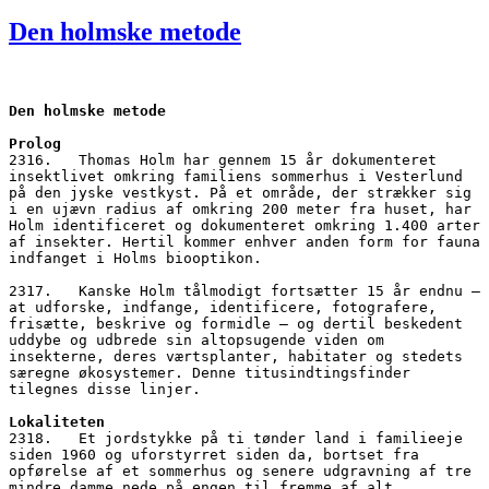
den
Den holmske metode
Den holmske metode
Prolog
2316.   Thomas Holm har gennem 15 år dokumenteret 
insektlivet omkring familiens sommerhus i Vesterlund 
på den jyske vestkyst. På et område, der strækker sig 
i en ujævn radius af omkring 200 meter fra huset, har 
Holm identificeret og dokumenteret omkring 1.400 arter 
af insekter. Hertil kommer enhver anden form for fauna 
indfanget i Holms biooptikon.
2317.   Kanske Holm tålmodigt fortsætter 15 år endnu – 
at udforske, indfange, identificere, fotografere, 
frisætte, beskrive og formidle – og dertil beskedent 
uddybe og udbrede sin altopsugende viden om 
insekterne, deres værtsplanter, habitater og stedets 
særegne økosystemer. Denne titusindtingsfinder 
tilegnes disse linjer.
Lokaliteten
2318.   Et jordstykke på ti tønder land i familieeje 
siden 1960 og uforstyrret siden da, bortset fra 
opførelse af et sommerhus og senere udgravning af tre 
mindre damme nede på engen til fremme af alt 