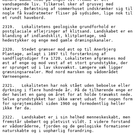
vandsøgende liv. Tilkørsel sker af grusvej med 
skærver. Befæstning af sommerhuset indskrænker sig til 
nogle få kvadratmeter fliser på sydsiden, lige nok til 
et rundt havebord.
2319.   Lokalitetens geologiske grundforhold er 
postglaciale aflejringer af klitsand. Landskabet er en 
blanding af indlandsklit, klitplantage, små 
hedestykker og enge med gamle dræningskanaler.
2320.   Stedet grænser mod øst op til Anerbjerg 
Plantage, anlagt i 1897 til forstærkning af 
sandflugtsdiger fra 1720. Lokaliteten afgrænses mod 
øst af enge og mod vest af et stort grundstykke, der 
er sprunget ud i lav skovvækst. Længere væk ligger 
græsningsarealer. Mod nord marsken og vådområdet 
Værneengene.
2321.   Lokaliteten har nok stået uden beboelse eller 
dyrkning i flere hundrede år. På de tilhørende enge er 
der høslet en gang om året for at holde trævækst nede. 
Selve grundstykket har ikke været udsat for nogen form 
for sprøjtemiddel siden 1960 og formodentlig heller 
ikke før da. 
2322.   Landskabet er i sin helhed menneskeskabt, men 
fremstår ubebørt og pletvist vildt. I videre forstand 
er vådområderne, fjorden og de geologiske formationer 
naturskabte og i uophørlig forandring.