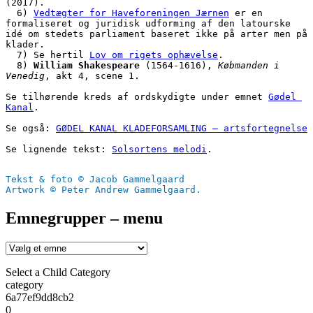
(2017).
  6) 
Vedtægter for Haveforeningen Jærnen
 er en 
formaliseret og juridisk udforming af den latourske 
idé om stedets parliament baseret ikke på arter men på 
klader. 
  7) Se hertil 
Lov om rigets ophævelse
.
  8) 
William Shakespeare
 (1564-1616), 
Købmanden i 
Venedig
, akt 4, scene 1.
Se tilhørende kreds af ordskydigte under emnet 
Gødel 
Kanal
.
Se også: 
GØDEL KANAL KLADEFORSAMLING – artsfortegnelse
Se lignende tekst: 
Solsortens melodi
.
Tekst & foto © Jacob Gammelgaard
Artwork © Peter Andrew Gammelgaard.
Emnegrupper – menu
Select a Child Category
category
6a77ef9dd8cb2
0