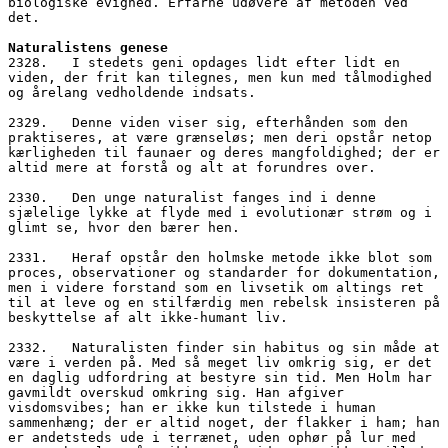
biologiske evighed. Erfarne udøvere af metoden ved 
det.
Naturalistens genese
2328.   I stedets geni opdages lidt efter lidt en 
viden, der frit kan tilegnes, men kun med tålmodighed 
og årelang vedholdende indsats. 
2329.   Denne viden viser sig, efterhånden som den 
praktiseres, at være grænseløs; men deri opstår netop 
kærligheden til faunaer og deres mangfoldighed; der er 
altid mere at forstå og alt at forundres over.
2330.   Den unge naturalist fanges ind i denne 
sjælelige lykke at flyde med i evolutionær strøm og i 
glimt se, hvor den bærer hen. 
2331.   Heraf opstår den holmske metode ikke blot som 
proces, observationer og standarder for dokumentation, 
men i videre forstand som en livsetik om altings ret 
til at leve og en stilfærdig men rebelsk insisteren på 
beskyttelse af alt ikke-humant liv. 
2332.   Naturalisten finder sin habitus og sin måde at 
være i verden på. Med så meget liv omkrig sig, er det 
en daglig udfordring at bestyre sin tid. Men Holm har 
gavmildt overskud omkring sig. Han afgiver 
visdomsvibes; han er ikke kun tilstede i human 
sammenhæng; der er altid noget, der flakker i ham; han 
er andetsteds ude i terrænet, uden ophør på lur med 