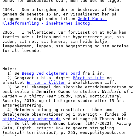
behov for umiddelbare svar, men lad det nu ligge. 
2364.   Den artsrigdom, der er beskrevet af Holm 
gennem de seneste 15 år, er visualiseret her på 
bloggen i et digt under titlen 
Gødel Kanal 
Kladeforsamling - insekternes indtog
. 
2365.   I mellemtiden, vær forvisset om at Holm kan 
træffes ude i felten med sit hypertrænede øje, sin 
viden, sit net, sit kamera, sin hvide balje, 
lampeskærmen, luppen, sin begejstring og sin agtelse 
for alt levende. 
---
Noter:
  1) Se 
Besøg ved digterens bord
 fra i år.
  2) Gengivet i bl.a. digtet 
Båret af luft
 og 
afsnittet 
En tur i klitten
 i økofiktionen Liff.
  3) Se til eksempel den ikoniske artsdokumentation og 
beskrivelse i 
Jennifer Owens
 to studier: 
Wildlife of a 
Garden – A thirty Year Study
, Royal Horticultural 
Society, 2010, og et tidligere studie efter 15 års 
artsregistrering. 
  4) Metodens omfang og resultater – både som 
detaljerede observationer og i oversigt - findes på 
http://www.naturbasen.dk
 ved at søge på Thomas Holm.
  5) Se til eksempel 
Bruno Latour
 (1947-2022), 
Facing 
Gaia
, Eighth lecture: How to govern struggling 
(natural) territories?, p. 255, www.politybooks.com 