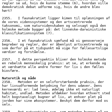
regler se ud, hvis de kunne stemme (6), hvordan ville 
demokratisk debat udforme sig, hvis de andre blev 
hørt?
2355.   I faunakratiet ligger kimen til opløsningen af 
de vores videnssystemer og den artscentrerede 
taksonomi, som naturvidenskaben og selvsagt også den 
holmske metode bygger på: det linnéske-darwinistiske 
klassifikationssystem (7). 
2356.   I et faunakratisk samfund må vi genoverveje 
begreber og regler, der er åbenlyst artscentrerede og 
som derfor på et tidspunkt må vige for fællesartslige 
værdier og forståelse. 
2357.   I dette perspektiv bliver den holmske metode 
en rebelsk menneskelig praksis: at se, at erkende og 
at værdsætte alle andre former for liv i den fælles 
biosfære.
Naturetik og nåde
2358.   Metoden er en selvforstærkende praksis, der 
har livsudformende betydning for dens udøver. Dens 
kerneværdi er: lad leve, ødelæg ikke et naturligt 
habitat, undlad. Metoden afdækker hvordan ethvert sted 
helt bogstaveligt bugner af liv, at enhver plet på 
jorden har sine økosystemer. Beskyt dem derfor mod os 
selv. 
2359.   Det naturetiske syn, som metoden bygger på og 