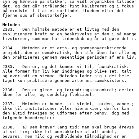
syn og hørelse på stikker, så vidt organikken tillader 
det, og det går strålende: fint kalibreret og i fokus 
på mindste flit af et sortfodet flueben eller det 
fjerne sus af skestorkefjer.
Metoden
2333.   Den holmske metode er et livtag med den 
evolutionære kraft og en beskrivelse af den i så mange 
livsformer, som man har lidenskab og år at gøre det i.
2334.   Metoden er et arts- og grænseoverskridende 
projekt; den er demokratisk, den står åben for alle og 
den praktiseres gennem væsentlige perioder af ens liv.
2335.   Den er, og det kommer vi til, faunakratisk: 
Alle former for liv kan inddrages og blive set, talt 
og overladt en stemme. Metoden lader sig i det hele 
taget kun praktisere gennem arternes sameksistens.
2336.   Den er glæde- og forundringsforankret; derfor 
åben for alle, og uendelig fleksibel.
2337.   Metoden er bundet til stedet, jorden, vandet; 
ikke til institutioner eller hierarkier; derfor kan 
den altid fraviges og udformes efter behov; dog med 
følgende hovedregler:
2338.   a) Den kræver lang tid; man skal bruge årevis 
af sit liv; ikke til udelukkelse af alt andet, 
bevares, men mild og vedholdende tålmodighed er en 