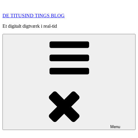
Videre
til
DE TITUSIND TINGS BLOG
indhold
Et digitalt digtværk i real-tid
Menu