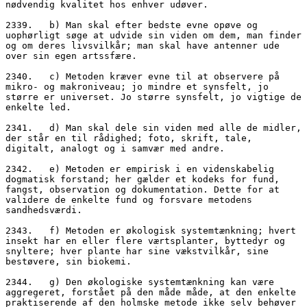
nødvendig kvalitet hos enhver udøver.
2339.   b) Man skal efter bedste evne opøve og 
uophørligt søge at udvide sin viden om dem, man finder 
og om deres livsvilkår; man skal have antenner ude 
over sin egen artssfære.
2340.   c) Metoden kræver evne til at observere på 
mikro- og makroniveau; jo mindre et synsfelt, jo 
større er universet. Jo større synsfelt, jo vigtige de 
enkelte led.
2341.   d) Man skal dele sin viden med alle de midler, 
der står en til rådighed; foto, skrift, tale, 
digitalt, analogt og i samvær med andre. 
2342.   e) Metoden er empirisk i en videnskabelig 
dogmatisk forstand; her gælder et kodeks for fund, 
fangst, observation og dokumentation. Dette for at 
validere de enkelte fund og forsvare metodens 
sandhedsværdi.
2343.   f) Metoden er økologisk systemtænkning; hvert 
insekt har en eller flere værtsplanter, byttedyr og 
snyltere; hver plante har sine vækstvilkår, sine 
bestøvere, sin biokemi. 
2344.   g) Den økologiske systemtænkning kan være 
aggregeret, forstået på den måde måde, at den enkelte 
praktiserende af den holmske metode ikke selv behøver 