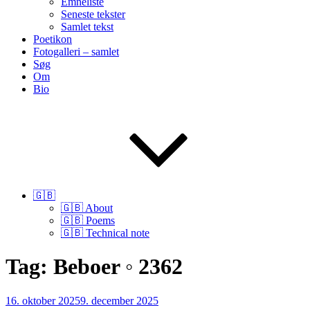
Emneliste
Seneste tekster
Samlet tekst
Poetikon
Fotogalleri – samlet
Søg
Om
Bio
🇬🇧
🇬🇧 About
🇬🇧 Poems
🇬🇧 Technical note
Tag:
Beboer ◦ 2362
Udgivet
16. oktober 2025
9. december 2025