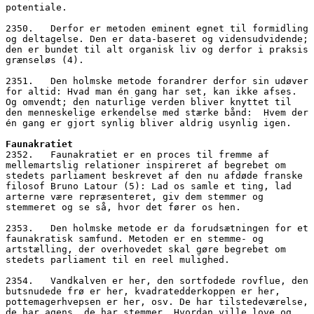
potentiale. 
2350.   Derfor er metoden eminent egnet til formidling 
og deltagelse. Den er data-baseret og vidensudvidende; 
den er bundet til alt organisk liv og derfor i praksis 
grænseløs (4).
2351.   Den holmske metode forandrer derfor sin udøver 
for altid: Hvad man én gang har set, kan ikke afses. 
Og omvendt; den naturlige verden bliver knyttet til 
den menneskelige erkendelse med stærke bånd:  Hvem der 
én gang er gjort synlig bliver aldrig usynlig igen.
Faunakratiet
2352.   Faunakratiet er en proces til fremme af 
mellemartslig relationer inspireret af begrebet om 
stedets parliament beskrevet af den nu afdøde franske 
filosof Bruno Latour (5): Lad os samle et ting, lad 
arterne være repræsenteret, giv dem stemmer og 
stemmeret og se så, hvor det fører os hen.
2353.   Den holmske metode er da forudsætningen for et 
faunakratisk samfund. Metoden er en stemme- og 
artstælling, der overhovedet skal gøre begrebet om 
stedets parliament til en reel mulighed.
2354.   Vandkalven er her, den sortfodede rovflue, den 
butsnudede frø er her, kvadratedderkoppen er her, 
pottemagerhvepsen er her, osv. De har tilstedeværelse, 
de har agens, de har stemmer. Hvordan ville love og 