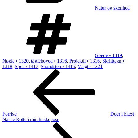
Natur og skønhed
Tags
Glæde ◦ 1319
,
Nøgle ◦ 1320
,
Øglehoved ◦ 1316
,
Projektil ◦ 1316
,
Skrifttegn ◦
1318
,
Spor ◦ 1317
,
Strandsten ◦ 1315
,
Vægt ◦ 1321
Indlægsnavigation
Forrige
indlæg
Forrige
Duer i blæst
Næste
Næste
Rotte i min huskepose
indlæg