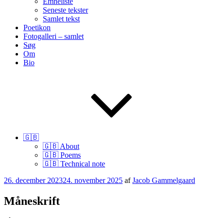
Emneliste
Seneste tekster
Samlet tekst
Poetikon
Fotogalleri – samlet
Søg
Om
Bio
🇬🇧
🇬🇧 About
🇬🇧 Poems
🇬🇧 Technical note
Udgivet
26. december 2023
24. november 2025
af
Jacob Gammelgaard
den
Måneskrift