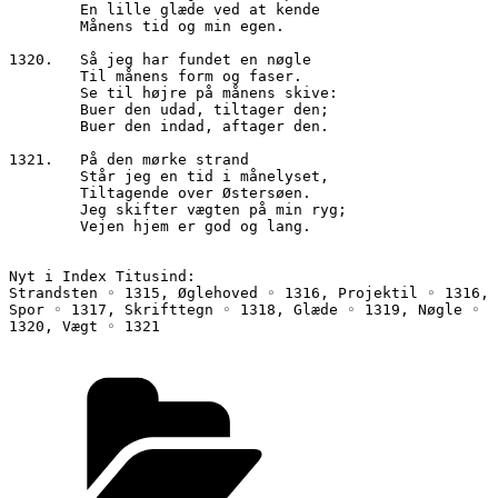
        En lille glæde ved at kende
        Månens tid og min egen.
1320.	Så jeg har fundet en nøgle
        Til månens form og faser.
        Se til højre på månens skive:
        Buer den udad, tiltager den;
        Buer den indad, aftager den.
1321.	På den mørke strand
        Står jeg en tid i månelyset,
        Tiltagende over Østersøen.
        Jeg skifter vægten på min ryg;
        Vejen hjem er god og lang.
Nyt i Index Titusind:
Strandsten ◦ 1315, Øglehoved ◦ 1316, Projektil ◦ 1316, 
Spor ◦ 1317, Skrifttegn ◦ 1318, Glæde ◦ 1319, Nøgle ◦ 
1320, Vægt ◦ 1321
Kategorier