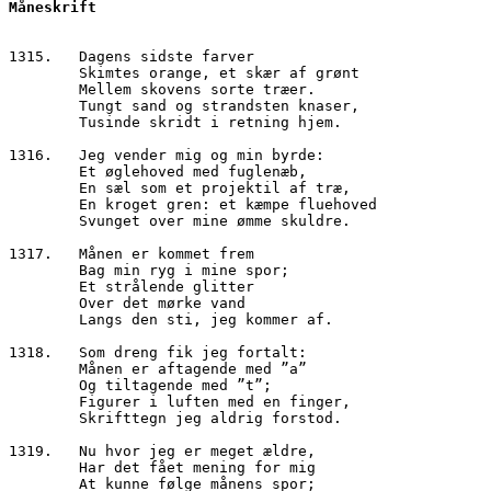
Måneskrift
1315.	Dagens sidste farver
        Skimtes orange, et skær af grønt
        Mellem skovens sorte træer.
        Tungt sand og strandsten knaser,
        Tusinde skridt i retning hjem.
1316.	Jeg vender mig og min byrde:
        Et øglehoved med fuglenæb,
        En sæl som et projektil af træ,
        En kroget gren: et kæmpe fluehoved
        Svunget over mine ømme skuldre.
1317.	Månen er kommet frem
        Bag min ryg i mine spor;
        Et strålende glitter
        Over det mørke vand
        Langs den sti, jeg kommer af.
1318.	Som dreng fik jeg fortalt:
        Månen er aftagende med ”a”
        Og tiltagende med ”t”;
        Figurer i luften med en finger,
        Skrifttegn jeg aldrig forstod.
1319.	Nu hvor jeg er meget ældre,
        Har det fået mening for mig
        At kunne følge månens spor;