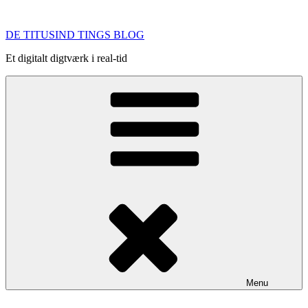
Videre
til
DE TITUSIND TINGS BLOG
indhold
Et digitalt digtværk i real-tid
Menu