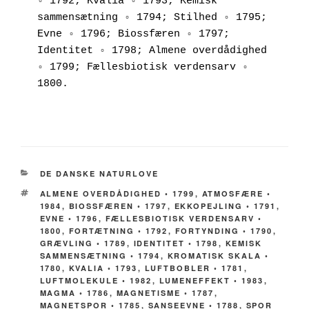
◦ 1792; Kvalia ◦ 1793; Kemisk 
sammensætning ◦ 1794; Stilhed ◦ 1795; 
Evne ◦ 1796; Biossfæren ◦ 1797; 
Identitet ◦ 1798; Almene overdådighed 
◦ 1799; Fællesbiotisk verdensarv ◦ 
1800.
KATEGORIER
DE DANSKE NATURLOVE
TAGS
ALMENE OVERDÅDIGHED ◦ 1799
,
ATMOSFÆRE ◦
1984
,
BIOSSFÆREN ◦ 1797
,
EKKOPEJLING ◦ 1791
,
EVNE ◦ 1796
,
FÆLLESBIOTISK VERDENSARV ◦
1800
,
FORTÆTNING ◦ 1792
,
FORTYNDING ◦ 1790
,
GRÆVLING ◦ 1789
,
IDENTITET ◦ 1798
,
KEMISK
SAMMENSÆTNING ◦ 1794
,
KROMATISK SKALA ◦
1780
,
KVALIA ◦ 1793
,
LUFTBOBLER ◦ 1781
,
LUFTMOLEKULE ◦ 1982
,
LUMENEFFEKT ◦ 1983
,
MAGMA ◦ 1786
,
MAGNETISME ◦ 1787
,
MAGNETSPOR ◦ 1785
,
SANSEEVNE ◦ 1788
,
SPOR