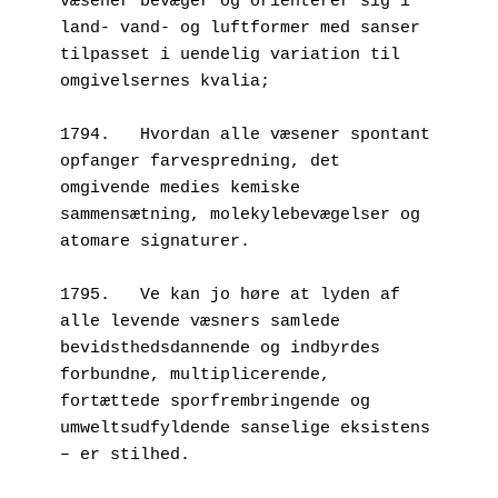
væsener bevæger og orienterer sig i 
land- vand- og luftformer med sanser 
tilpasset i uendelig variation til 
omgivelsernes kvalia;
1794.	Hvordan alle væsener spontant 
opfanger farvespredning, det 
omgivende medies kemiske 
sammensætning, molekylebevægelser og 
atomare signaturer.
1795.	Ve kan jo høre at lyden af 
alle levende væsners samlede  
bevidsthedsdannende og indbyrdes 
forbundne, multiplicerende, 
fortættede sporfrembringende og 
umweltsudfyldende sanselige eksistens 
– er stilhed.