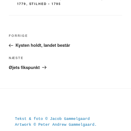
1779
,
STILHED ◦ 1795
Indlægsnavigation
Forrige
FORRIGE
indlæg
Kysten holdt, landet består
Næste
NÆSTE
indlæg
Øjets fikspunkt
Tekst & foto © Jacob Gammelgaard
Artwork © Peter Andrew Gammelgaard.