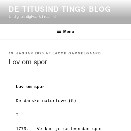
Videre
DE TITUSIND TINGS BLOG
til
Et digitalt digtværk i real-tid
indhold
Menu
UDGIVET
19. JANUAR 2025
AF
JACOB GAMMELGAARD
DEN
Lov om spor
Lov om spor
De danske naturlove (5)
I
1779.	Ve kan jo se hvordan spor 