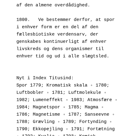
af den almene overdådighed.
1800.	Ve bestemmer derfor, at spor 
i enhver form er en del af den 
fællesbiotiske verdensarv, der 
genskabes kontinuerligt af enhver 
livskreds og dens organismer til 
enhver tid og ud i alle slægtsled.
Nyt i Index Titusind:
Spor 1779; Kromatisk skala ◦ 1780; 
Luftbobler ◦ 1781; Luftmolekule ◦ 
1982; Lumeneffekt ◦ 1983; Atmosfære ◦ 
1984; Magnetspor ◦ 1785; Magma ◦ 
1786; Magnetisme ◦ 1787; Sanseevne ◦ 
1788; Grævling ◦ 1789; Fortynding ◦ 
1790; Ekkopejling ◦ 1791; Fortætning 