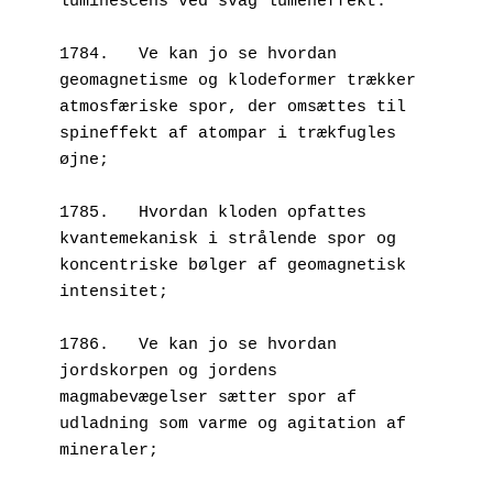
luminescens ved svag lumeneffekt.
1784.	Ve kan jo se hvordan 
geomagnetisme og klodeformer trækker 
atmosfæriske spor, der omsættes til 
spineffekt af atompar i trækfugles 
øjne;
1785.	Hvordan kloden opfattes 
kvantemekanisk i strålende spor og 
koncentriske bølger af geomagnetisk 
intensitet;
1786.	Ve kan jo se hvordan 
jordskorpen og jordens 
magmabevægelser sætter spor af 
udladning som varme og agitation af 
mineraler;