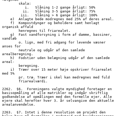
        skala:
           i.   Slåning 1-2 gange årligt: 50%
          ii.   Slåning 3-5 gange årligt: 75%
         iii.   Slåning > 6 gange årligt: 100%
    e)  Anlagte bede modregnes med 25% af deres areal.
    f)  Kompostdynger og beholdere samt henlagt 
organisk affald
        henregnes til friarealet. 
    g)  Fast vandforsyning i form af damme, bassiner, 
vandløb 
        o. lign, med fri adgang for levende væsner 
anses for 
        neutrale og udgår af den samlede 
arealberegning.
    h)  Fodstier uden belægning udgår af den samlede 
areal-
        beregning. 
    i)  Træer over 15 meter høje opskriver friarealet 
med 5% 
        pr. træ. Træer i skel kan medregnes med fuld
        friarealværdi.
2262.  §6.  Foreningens valgte myndighed foretager en 
basisopmåling af alle matrikler og indgår skriftlig 
godkendelse af opmålingen med den formelle ejer. Alle 
ejere skal herefter hver 3. år selvangive den aktuelle 
arealanvendelse.
2263.  §7. Intet i denne resolution om projekt den 