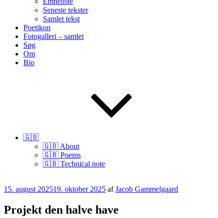
Emneliste
Seneste tekster
Samlet tekst
Poetikon
Fotogalleri – samlet
Søg
Om
Bio
🇬🇧
🇬🇧 About
🇬🇧 Poems
🇬🇧 Technical note
Udgivet
15. august 2025
19. oktober 2025
af
Jacob Gammelgaard
den
Projekt den halve have