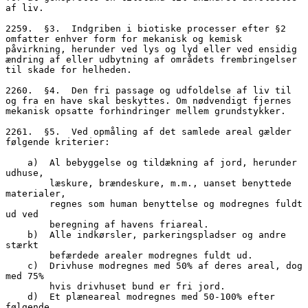
af liv.
2259.  §3.  Indgriben i biotiske processer efter §2 
omfatter enhver form for mekanisk og kemisk 
påvirkning, herunder ved lys og lyd eller ved ensidig 
ændring af eller udbytning af områdets frembringelser 
til skade for helheden.
2260.  §4.  Den fri passage og udfoldelse af liv til 
og fra en have skal beskyttes. Om nødvendigt fjernes 
mekanisk opsatte forhindringer mellem grundstykker. 
2261.  §5.  Ved opmåling af det samlede areal gælder 
følgende kriterier:
    a)  Al bebyggelse og tildækning af jord, herunder 
udhuse, 
        læskure, brændeskure, m.m., uanset benyttede 
materialer,
        regnes som human benyttelse og modregnes fuldt 
ud ved 
        beregning af havens friareal.
    b)  Alle indkørsler, parkeringspladser og andre 
stærkt 
        befærdede arealer modregnes fuldt ud.
    c)  Drivhuse modregnes med 50% af deres areal, dog 
med 75% 
        hvis drivhuset bund er fri jord.
    d)  Et plæneareal modregnes med 50-100% efter 
følgende