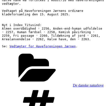
halve have må fortolkes i modstrid med haveforeningens 
vedtægter.
Vedtaget på Haveforeningen Jærnens ordinære 
kladeforsamling den 15. August 2025.
Nyt i Index Titusind:
Almen overdådighed ◦ 2256, Anden-end-human udfoldelse 
◦ 2257, Human færdsel ◦ 2258, Kemisk påvirkning ◦ 
2259, Fri passage ◦ 2260, Tildækning af jord ◦ 2261, 
Arealanvendelse ◦ 2262, Halve have, den ◦ 2263.
Se: 
Vedtægter for Haveforeningen Jærnen
.
Kategorier
De danske naturlove
Tags