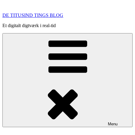
Videre
til
DE TITUSIND TINGS BLOG
indhold
Et digitalt digtværk i real-tid
Menu