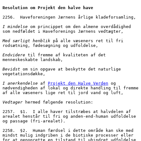
Resolution om Projekt den halve have
2256.  Haveforeningen Jærnens årlige kladeforsamling,
I mindelse
 om princippet om den almene overdådighed 
som nedfældet i Haveforenings Jærnens vedtægter,
Med særligt henblik
 på alle væseners ret til fri 
rodsætning, fødesøgning og udfoldelse,
Endvidere
 til fremme af kvaliteten af det 
menneskeskabte landskab,
Bevidst
 om sin opgave at beskytte det naturlige 
vegetationsdække,
I anerkendelse
 af 
Projekt den Halve Verden
 og 
nødvendigheden af lokal og direkte handling til fremme 
af alle væseners lige ret til jord vand og luft,
Vedtager
 hermed følgende resolution:
2257.  $1.  I alle haver tilstræbes at halvdelen af 
arealet henstår til fri og anden-end-human udfoldelse 
og passage (fri-arealet).
2258.  §2.  Human færdsel i dette område kan ske med 
mindst mulig indgriben i de biotiske processer eller 
for at genoprette en tilstand til uhindret udfoldelse 