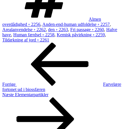
Almen
overdådighed ◦ 2256
,
Anden-end-human udfoldelse ◦ 2257
,
Arealanvendelse ◦ 2262
,
den ◦ 2263
,
Fri passage ◦ 2260
,
Halve
have
,
Human færdsel ◦ 2258
,
Kemisk påvirkning ◦ 2259
,
Tildækning af jord ◦ 2261
Indlægsnavigation
Forrige
indlæg
Forrige
Farvelære
fortonet ud i biossfæren
Næste
Næste
Elementarpartikler
indlæg