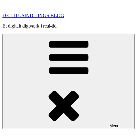
Videre
til
DE TITUSIND TINGS BLOG
indhold
Et digitalt digtværk i real-tid
Menu