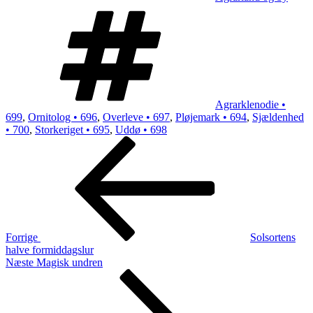
Tags
Agrarklenodie •
699
,
Ornitolog • 696
,
Overleve • 697
,
Pløjemark • 694
,
Sjældenhed
• 700
,
Storkeriget • 695
,
Uddø • 698
Indlægsnavigation
Forrige
indlæg
Forrige
Solsortens
halve formiddagslur
Næste
Næste
Magisk undren
indlæg