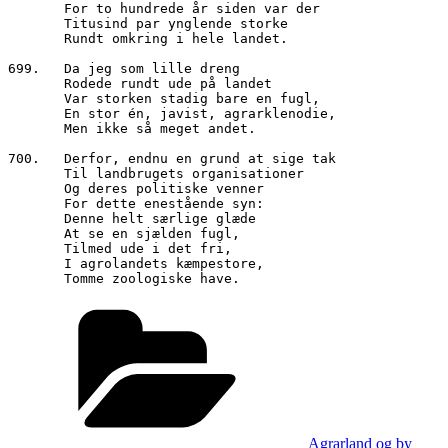
       For to hundrede år siden var der

       Titusind par ynglende storke

       Rundt omkring i hele landet.

699.   Da jeg som lille dreng

       Rodede rundt ude på landet

       Var storken stadig bare en fugl,

       En stor én, javist, agrarklenodie,

       Men ikke så meget andet.

700.   Derfor, endnu en grund at sige tak

       Til landbrugets organisationer

       Og deres politiske venner

       For dette enestående syn:

       Denne helt særlige glæde

       At se en sjælden fugl,

       Tilmed ude i det fri, 

       I agrolandets kæmpestore,

       Tomme zoologiske have.
Kategorier
Agrarland og by