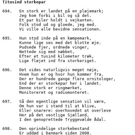
Titusind storkepar
694.   En stork er landet på en pløjemark;

       Jeg kom forbi i bil og så det.

       Et par biler holdt i vejkanten.

       Folk stod ud og gloede, jeg med.

       Vi ville alle bevidne sensationen.

695.   Hun stod inde på en kæmpemark,

       Kunne lige ses med det blotte øje.

       Pudsede fjer, ordnede vinger,

       Nettede sig med næbbet,

       Efter et tusind kilometer træk,

       Lige fløjet ind fra storkeriget.

696.   Det vides naturligvis meget nøje,

       Hvem hun er og hvor hun kommer fra.

       Der er hundrede gange flere ornitologer,

       End der er storkepar her i landet. 

       Denne stork er ringmærket,

       Monitoreret og radiomonteret.

697.   Så den egentlige sensation vil være,

       Om hun var i stand til at blive,

       Eller snarere: overhovedet at overleve

       Her på det vestlige Sjælland,

       I den genoprettede Tryggevælde Ådal.

698.   Den oprindelige storkebestand 

       Er uddød i Danmark siden 2008.
