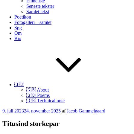
Emneliste
Seneste tekster
Samlet tekst
Poetikon
Fotogalleri – samlet
Søg
Om
Bio
🇬🇧
🇬🇧 About
🇬🇧 Poems
🇬🇧 Technical note
Udgivet
9. juli 2023
24. november 2025
af
Jacob Gammelgaard
den
Titusind storkepar