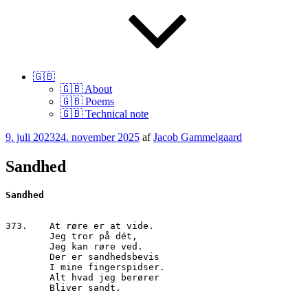
🇬🇧
🇬🇧 About
🇬🇧 Poems
🇬🇧 Technical note
Udgivet
9. juli 2023
24. november 2025
af
Jacob Gammelgaard
den
Sandhed
373.	At røre er at vide.

        Jeg tror på dét,

        Jeg kan røre ved.

        Der er sandhedsbevis 

        I mine fingerspidser.

        Alt hvad jeg berører 

Kategorier