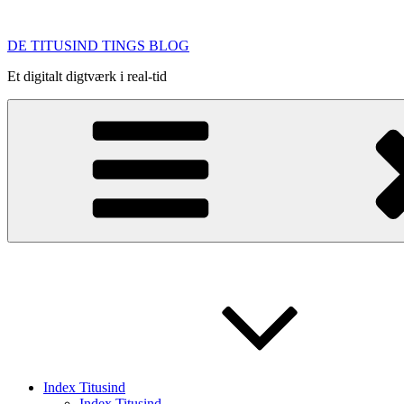
Videre
til
DE TITUSIND TINGS BLOG
indhold
Et digitalt digtværk i real-tid
Index Titusind
Index Titusind