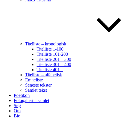
Titelliste – kronologisk
Titelliste 1-100
Titelliste 101-200
Titelliste 201 – 300
Titelliste 301 – 400
Titelliste 401 –
Titelliste – alfabetisk
Emneliste
Seneste tekster
Samlet tekst
Poetikon
Fotogalleri – samlet
Søg
Om
Bio