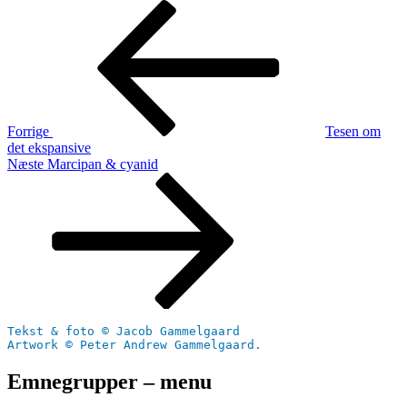
Indlægsnavigation
Forrige
indlæg
Forrige
Tesen om
det ekspansive
Næste
Næste
Marcipan & cyanid
indlæg
Tekst & foto © Jacob Gammelgaard
Artwork © Peter Andrew Gammelgaard.
Emnegrupper – menu