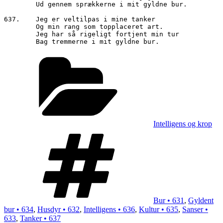
        Ud gennem sprækkerne i mit gyldne bur.

637.	Jeg er veltilpas i mine tanker

        Og min rang som topplaceret art.

        Jeg har så rigeligt fortjent min tur

Kategorier
Intelligens og krop
Tags
Bur • 631
,
Gyldent
bur • 634
,
Husdyr • 632
,
Intelligens • 636
,
Kultur • 635
,
Sanser •
633
,
Tanker • 637