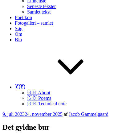
Emneliste
Seneste tekster
Samlet tekst
Poetikon
Fotogalleri – samlet
Søg
Om
Bio
🇬🇧
🇬🇧 About
🇬🇧 Poems
🇬🇧 Technical note
Udgivet
9. juli 2023
24. november 2025
af
Jacob Gammelgaard
den
Det gyldne bur