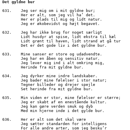
631.	Jeg ser mig om i mit gyldne bur;

        Her er alt, som jeg vil ha’ det.

        Her er plads til mig og lidt natur.

        Jeg er økobevidst og højt begavet.

632.	Jeg har ikke brug for noget særligt

        Lidt husdyr at spise, lidt ekstra til kæl

        Lidt grønt til haven, lidt strand at gå tur

        Det er det gode liv i det gyldne bur.

633.	Mine sanser er store og udadvendte.

        Jeg har en åben og sensitiv natur.

        Jeg lever mig ind i alt omkring mig,

        Herinde fra mit gyldne bur.

634.	Jeg dyrker mine indre landskaber.

        Jeg bader mine følelser i stor natur;

        Tegner billeder og drejer spejle

        Set herinde fra mit gyldne bur.

635.	Min viden er stor, mine følelser er større;

        Jeg er skabt af en enestående kultur.

        Jeg kan gøre verden smuk og dyb

        Med min hjerne inde i det gylde bur.

636.	Her er alt som det skal være

        Jeg sætter standarden for intelligens

        For alle andre arter, som jeg besku’r
