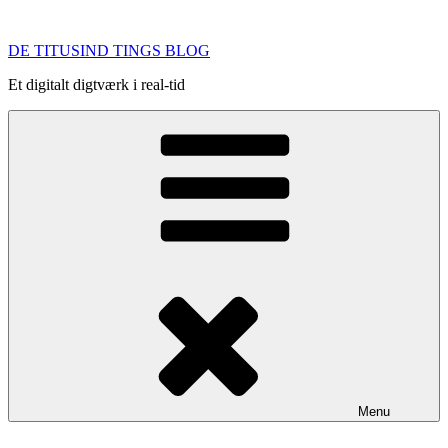
Videre
til
DE TITUSIND TINGS BLOG
indhold
Et digitalt digtværk i real-tid
Menu