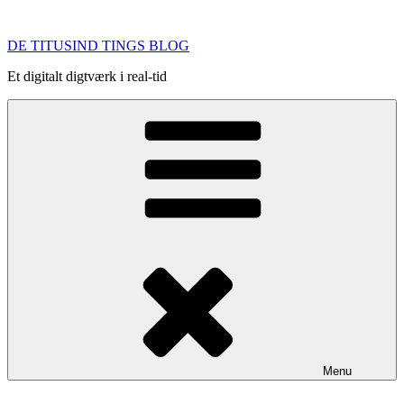
Videre
til
DE TITUSIND TINGS BLOG
indhold
Et digitalt digtværk i real-tid
Menu