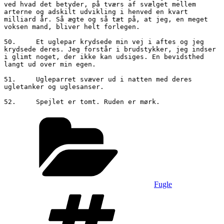
ved hvad det betyder, på tværs af svælget mellem 
arterne og adskilt udvikling i henved en kvart 
milliard år. Så ægte og så tæt på, at jeg, en meget 
voksen mand, bliver helt forlegen.

50.	Et uglepar krydsede min vej i aftes og jeg 
krydsede deres. Jeg forstår i brudstykker, jeg indser 
i glimt noget, der ikke kan udsiges. En bevidsthed 
langt ud over min egen.

51.	Ugleparret svæver ud i natten med deres 
ugletanker og uglesanser.

Kategorier
Fugle
Tags