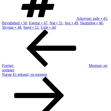
Arketype: ugle • 45
,
Bevidsthed • 50
,
Egetræ • 47
,
Nat • 51
,
Sex • 49
,
Skumring • 46
,
Skygge • 48
,
Spejl • 52
,
Ugle • 44
Indlægsnavigation
Forrige
indlæg
Forrige
Monsun, en
sommer
Næste
Næste
Et sekund, en morgen
indlæg