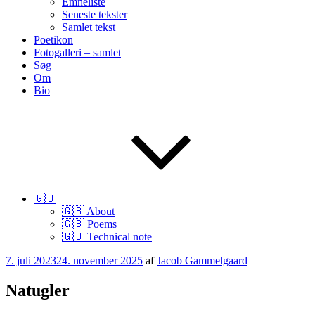
Emneliste
Seneste tekster
Samlet tekst
Poetikon
Fotogalleri – samlet
Søg
Om
Bio
🇬🇧
🇬🇧 About
🇬🇧 Poems
🇬🇧 Technical note
Udgivet
7. juli 2023
24. november 2025
af
Jacob Gammelgaard
den
Natugler