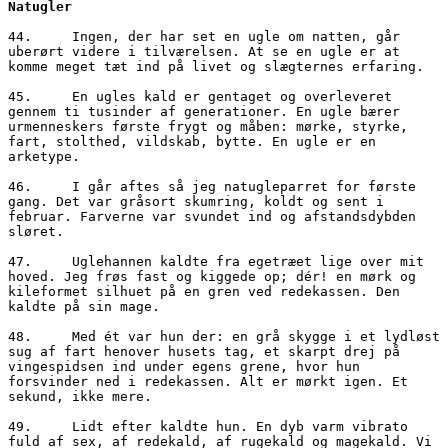
44.	Ingen, der har set en ugle om natten, går 
uberørt videre i tilværelsen. At se en ugle er at 
komme meget tæt ind på livet og slægternes erfaring. 

45.	En ugles kald er gentaget og overleveret 
gennem ti tusinder af generationer. En ugle bærer 
urmenneskers første frygt og måben: mørke, styrke, 
fart, stolthed, vildskab, bytte. En ugle er en 
arketype.

46.	I går aftes så jeg natugleparret for første 
gang. Det var gråsort skumring, koldt og sent i 
februar. Farverne var svundet ind og afstandsdybden 
sløret. 

47.	Uglehannen kaldte fra egetræet lige over mit 
hoved. Jeg frøs fast og kiggede op; dér! en mørk og 
kileformet silhuet på en gren ved redekassen. Den 
kaldte på sin mage.

48.	Med ét var hun der: en grå skygge i et lydløst 
sug af fart henover husets tag, et skarpt drej på 
vingespidsen ind under egens grene, hvor hun 
forsvinder ned i redekassen. Alt er mørkt igen. Et 
sekund, ikke mere. 

49.	Lidt efter kaldte hun. En dyb varm vibrato 
fuld af sex, af redekald, af rugekald og magekald. Vi 