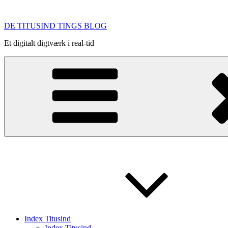
Videre
til
DE TITUSIND TINGS BLOG
indhold
Et digitalt digtværk i real-tid
Index Titusind
Index Titusind