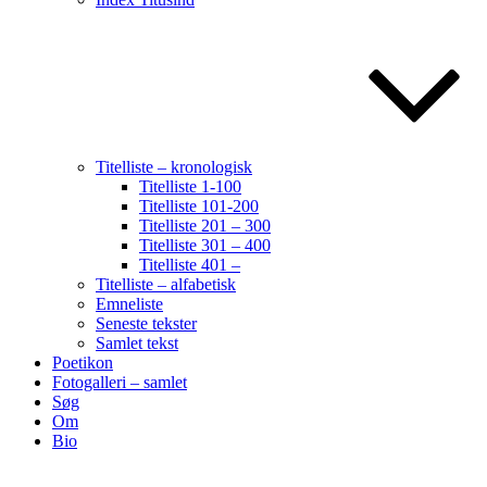
Titelliste – kronologisk
Titelliste 1-100
Titelliste 101-200
Titelliste 201 – 300
Titelliste 301 – 400
Titelliste 401 –
Titelliste – alfabetisk
Emneliste
Seneste tekster
Samlet tekst
Poetikon
Fotogalleri – samlet
Søg
Om
Bio