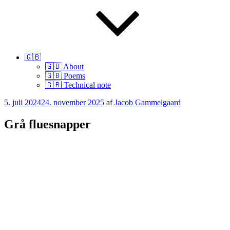
🇬🇧
🇬🇧 About
🇬🇧 Poems
🇬🇧 Technical note
Udgivet
5. juli 2024
24. november 2025
af
Jacob Gammelgaard
den
Grå fluesnapper