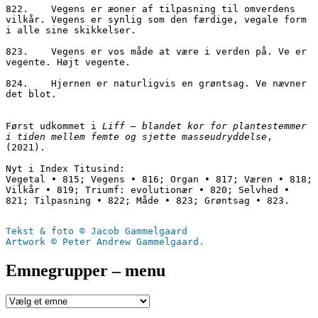
822.	Vegens er æoner af tilpasning til omverdens 
vilkår. Vegens er synlig som den færdige, vegale form 
i alle sine skikkelser. 

823.	Vegens er vos måde at være i verden på. Ve er 
vegente. Højt vegente.

824.	Hjernen er naturligvis en grøntsag. Ve nævner 
det blot. 

Først udkommet i 
Liff – blandet kor for plantestemmer 
i tiden mellem femte og sjette masseudryddelse
, 
(2021).

Nyt i Index Titusind:

Vegetal • 815; Vegens • 816; Organ • 817; Væren • 818; 
Vilkår • 819; Triumf: evolutionær • 820; Selvhed • 
821; Tilpasning • 822; Måde • 823; Grøntsag • 823.

Tekst & foto © Jacob Gammelgaard
Artwork © Peter Andrew Gammelgaard.
Emnegrupper – menu