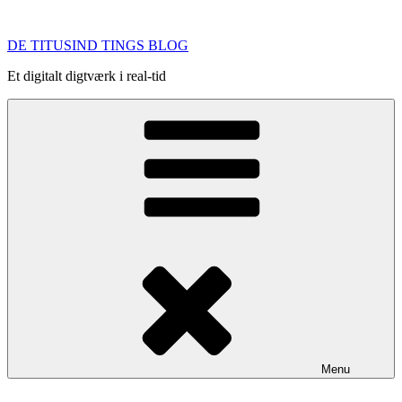
Videre
til
DE TITUSIND TINGS BLOG
indhold
Et digitalt digtværk i real-tid
Menu