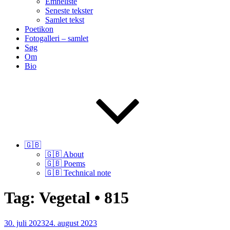
Emneliste
Seneste tekster
Samlet tekst
Poetikon
Fotogalleri – samlet
Søg
Om
Bio
🇬🇧
🇬🇧 About
🇬🇧 Poems
🇬🇧 Technical note
Tag:
Vegetal • 815
Udgivet
30. juli 2023
24. august 2023