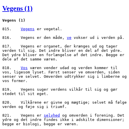
den
Vegens (1)
Vegens
(1)
815.	
Vegens
 er vegetal. 

816.	Vegens er den måde, 
ve
 vokser ud i verden på. 

817.	Vegens er organet, der krænges ud og tager 
verden til sig. Det indre bliver en del af det ydre. 
Det ydre bliver en forlængelse af det indre. Begge er 
dele af det samme væren. 

818.	
Vos
 væren vender udad og verden kommer til 
vos, ligesom lyset. Først senser ve omverden, siden 
senser ve selvet. Omverden udtrykker sig i limberne og 
vos former. 

819.	Vegens suger verdens vilkår til sig og gør 
stedet til sit eget. 

820.	Vilkårene er givne og mægtige; selvet må følge 
verden og føje sig i triumf. 

821.	Vegens er 
selvhed
 og omverden i forening. Det 
ydre og det indre findes ikke i adskilte dimensioner; 
begge er biologi, begge er væren. 
