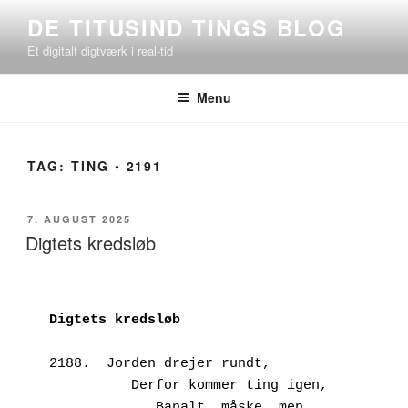
Videre
DE TITUSIND TINGS BLOG
til
Et digitalt digtværk i real-tid
indhold
Menu
TAG:
TING ◦ 2191
UDGIVET
7. AUGUST 2025
DEN
Digtets kredsløb
Digtets kredsløb
2188.  Jorden drejer rundt,
          Derfor kommer ting igen,
             Banalt, måske, men