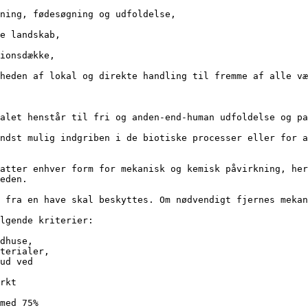
ning, fødesøgning og udfoldelse,
e landskab,
ionsdække,
heden af lokal og direkte handling til fremme af alle væ
alet henstår til fri og anden-end-human udfoldelse og pa
ndst mulig indgriben i de biotiske processer eller for a
atter enhver form for mekanisk og kemisk påvirkning, her
eden.
 fra en have skal beskyttes. Om nødvendigt fjernes mekan
lgende kriterier:
udhuse, 
materialer,
t ud ved 
ærkt 
 med 75% 