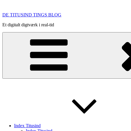
Videre
til
DE TITUSIND TINGS BLOG
indhold
Et digitalt digtværk i real-tid
Index Titusind
Index Titusind