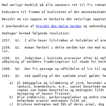
Med særligt henblik
 på alle væseners ret til fri rodsæt
Endvidere
 til fremme af kvaliteten af det menneskeskabt
Bevidst
 om sin opgave at beskytte det naturlige vegetat
I anerkendelse
 af 
Projekt den Halve Verden
 og nødvendig
Vedtager
 hermed følgende resolution:
2257.  $1.  I alle haver tilstræbes at halvdelen af are
2258.  §2.  Human færdsel i dette område kan ske med mi
liv.
2259.  §3.  Indgriben i biotiske processer efter §2 omf
udbytning af områdets frembringelser til skade for helh
2260.  §4.  Den fri passage og udfoldelse af liv til og
2261.  §5.  Ved opmåling af det samlede areal gælder fø
    a)  Al bebyggelse og tildækning af jord, herunder 
        læskure, brændeskure, m.m., uanset benyttede 
        regnes som human benyttelse og modregnes fuld
        beregning af havens friareal.
    b)  Alle indkørsler, parkeringspladser og andre st
        befærdede arealer modregnes fuldt ud.
    c)  Drivhuse modregnes med 50% af deres areal, dog