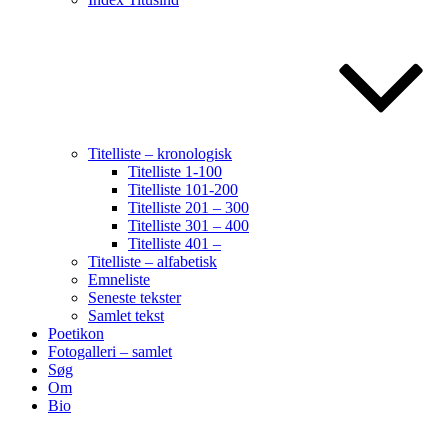
Titelliste – kronologisk
Titelliste 1-100
Titelliste 101-200
Titelliste 201 – 300
Titelliste 301 – 400
Titelliste 401 –
Titelliste – alfabetisk
Emneliste
Seneste tekster
Samlet tekst
Poetikon
Fotogalleri – samlet
Søg
Om
Bio