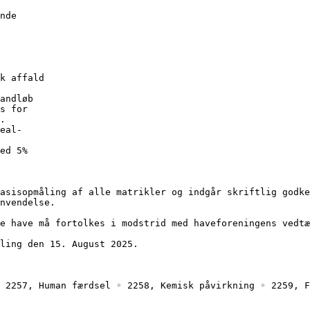
ende
sk affald
vandløb 
es for 
g.
real-
med 5% 
asisopmåling af alle matrikler og indgår skriftlig godke
nvendelse.
e have må fortolkes i modstrid med haveforeningens vedtæ
ling den 15. August 2025.
 2257, Human færdsel ◦ 2258, Kemisk påvirkning ◦ 2259, F