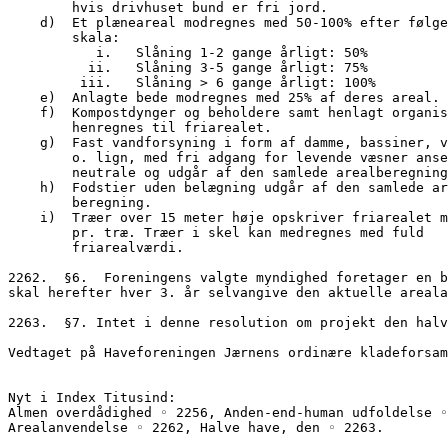
        hvis drivhuset bund er fri jord.
    d)  Et plæneareal modregnes med 50-100% efter følg
        skala:
           i.   Slåning 1-2 gange årligt: 50%
          ii.   Slåning 3-5 gange årligt: 75%
         iii.   Slåning > 6 gange årligt: 100%
    e)  Anlagte bede modregnes med 25% af deres areal.
    f)  Kompostdynger og beholdere samt henlagt organi
        henregnes til friarealet. 
    g)  Fast vandforsyning i form af damme, bassiner, 
        o. lign, med fri adgang for levende væsner ans
        neutrale og udgår af den samlede arealberegnin
    h)  Fodstier uden belægning udgår af den samlede a
        beregning. 
    i)  Træer over 15 meter høje opskriver friarealet 
        pr. træ. Træer i skel kan medregnes med fuld
        friarealværdi.
2262.  §6.  Foreningens valgte myndighed foretager en b
skal herefter hver 3. år selvangive den aktuelle areala
2263.  §7. Intet i denne resolution om projekt den halv
Vedtaget på Haveforeningen Jærnens ordinære kladeforsam
Nyt i Index Titusind:
Almen overdådighed ◦ 2256, Anden-end-human udfoldelse ◦
Arealanvendelse ◦ 2262, Halve have, den ◦ 2263.