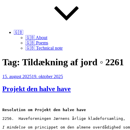
🇬🇧
🇬🇧 About
🇬🇧 Poems
🇬🇧 Technical note
Tag:
Tildækning af jord ◦ 2261
Udgivet
15. august 2025
19. oktober 2025
den
Projekt den halve have
Resolution om Projekt den halve have
2256.  Haveforeningen Jærnens årlige kladeforsamling,
I mindelse
 om princippet om den almene overdådighed som