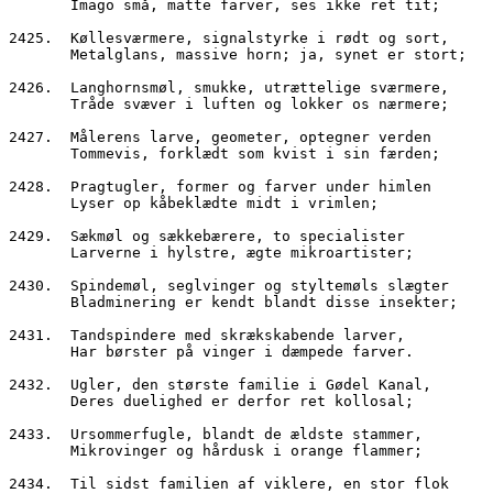
       Imago små, matte farver, ses ikke ret tit;
2425.  Køllesværmere, signalstyrke i rødt og sort,
       Metalglans, massive horn; ja, synet er stort;
2426.  Langhornsmøl, smukke, utrættelige sværmere,
       Tråde svæver i luften og lokker os nærmere;
2427.  Målerens larve, geometer, optegner verden
       Tommevis, forklædt som kvist i sin færden;
2428.  Pragtugler, former og farver under himlen
       Lyser op kåbeklædte midt i vrimlen;
2429.  Sækmøl og sækkebærere, to specialister
       Larverne i hylstre, ægte mikroartister;
2430.  Spindemøl, seglvinger og styltemøls slægter
       Bladminering er kendt blandt disse insekter;
2431.  Tandspindere med skrækskabende larver,
       Har børster på vinger i dæmpede farver.
2432.  Ugler, den største familie i Gødel Kanal,
       Deres duelighed er derfor ret kollosal;
2433.  Ursommerfugle, blandt de ældste stammer,
       Mikrovinger og hårdusk i orange flammer;
2434.  Til sidst familien af viklere, en stor flok