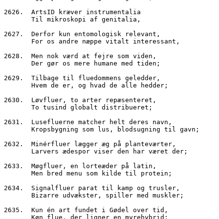
2626.  ArtsID kræver instrumentalia
       Til mikroskopi af genitalia,
2627.  Derfor kun entomologisk relevant,
       For os andre næppe vitalt interessant,
2628.  Men nok værd at fejre som viden,
       Der gør os mere humane med tiden;
2629.  Tilbage til fluedommens geledder,
       Hvem de er, og hvad de alle hedder;
2630.  Løvfluer, to arter repæsenteret,
       To tusind globalt distribueret;
2631.  Lusefluerne matcher helt deres navn,
       Kropsbygning som lus, blodsugning til gavn;
2632.  Minérfluer lægger æg på planteværter,
       Larvers ædespor viser den har været der;
2633.  Møgfluer, en lorteæder på latin,
       Men bred menu som kilde til protein;
2634.  Signalfluer parat til kamp og trusler,
       Bizarre udvækster, spiller med muskler;
2635.  Kun én art fundet i Gødel over tid,
       Køn flue, der ligner en myrehybrid;