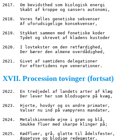
2617.  Om bevidsthed som biologisk energi
       Skabt af kroppe og sansers autonomi,
2618.  Vores fælles genetiske sekvenser
       Af uforudsigelige konsekvenser,
2619.  Stykket sammen med fonetiske koder
       Tydet og skrevet af kladens kustoder
2620.  I lovtekster om den retfærdighed,
       Der bærer den almene overdådighed,
2621.  Givet af samtidens delegationer
       For eftertidens nye venerationer.
XVII. Procession tovinger (fortsat)
2622.  En tredjedel af landets arter af klæg
       Der lever her som blodsugere på kvæg,
2623.  Hjorte, hovdyr og os andre primater,
       Valser nu ind på vampyrens mandater,
2624.  Metalskinnende øjne i grøn og blå,
       Smukke fluer med skarpe klinger på;
2625.  Kødfluer, grå, glatte til ådelsfester,
       Æggetyve og blodige redegæster,