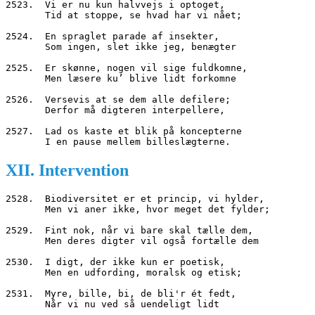
2523.  Vi er nu kun halvvejs i optoget,
       Tid at stoppe, se hvad har vi nået;
2524.  En spraglet parade af insekter,
       Som ingen, slet ikke jeg, benægter
2525.  Er skønne, nogen vil sige fuldkomne,
       Men læsere ku’ blive lidt forkomne
2526.  Versevis at se dem alle defilere;
       Derfor må digteren interpellere,
2527.  Lad os kaste et blik på koncepterne
       I en pause mellem billeslægterne.
XII. Intervention
2528.  Biodiversitet er et princip, vi hylder,
       Men vi aner ikke, hvor meget det fylder;
2529.  Fint nok, når vi bare skal tælle dem,
       Men deres digter vil også fortælle dem
2530.  I digt, der ikke kun er poetisk,
       Men en udfording, moralsk og etisk;
2531.  Myre, bille, bi, de bli'r ét fedt,
       Når vi nu ved så uendeligt lidt