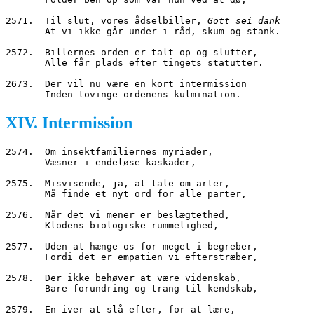
2571.  Til slut, vores ådselbiller, 
Gott sei dank
       At vi ikke går under i råd, skum og stank.
2572.  Billernes orden er talt op og slutter,
       Alle får plads efter tingets statutter.
2673.  Der vil nu være en kort intermission
       Inden tovinge
-
ordenens kulmination.
XIV. Intermission
2574.  Om insektfamiliernes myriader,
       Væsner i endeløse kaskader,
2575.  Misvisende, ja, at tale om arter,
       Må finde et nyt ord for alle parter,
2576.  Når det vi mener er beslægtethed,
       Klodens biologiske rummelighed,
2577.  Uden at hænge os for meget i begreber,
       Fordi det er empatien vi efterstræber,
2578.  Der ikke behøver at være videnskab,
       Bare forundring og trang til kendskab,
2579.  En iver at slå efter, for at lære,