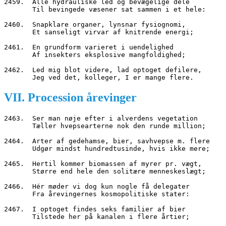
2459.  Alle hydrauliske led og bevægelige dele
       Til bevingede væsener sat sammen i et hele:
2460.  Snapklare organer, lynsnar fysiognomi,
       Et sanseligt virvar af knitrende energi;
2461.  En grundform varieret i uendelighed
       Af insekters eksplosive mangfoldighed;
2462.  Led mig blot videre, lad optoget defilere,
       Jeg ved det, kolleger, I er mange flere.
VII. Procession årevinger
2463.  Ser man nøje efter i alverdens vegetation
       Tæller hvepsearterne nok den runde million;
2464.  Arter af gedehamse, bier, savhvepse m. flere
       Udgør mindst hundredtusinde, hvis ikke mere;
2465.  Hertil kommer biomassen af myrer pr. vægt,
       Større end hele den solitære menneskeslægt;
2466.  Hér møder vi dog kun nogle få delegater
       Fra årevingernes kosmopolitiske stater:
2467.  I optoget findes seks familier af bier
       Tilstede her på kanalen i flere årtier;