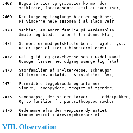
2468.  Bugsamlerbier og gravebier kommer dér,
       Velklædte, foretagsomme familier hver især;
2469.  Korttunge og langtunge bier er også hér,
       På vingerne hele sæsonen i al slags vejr;
2470.  Vejbien, en enorm familie på verdensplan,
       Smalbi og blodbi hører til i denne klan;
2471.  Sommerbier med pelsklædte ben til øjets lyst,
       De er specialister i blomsteroliehøst.
2472.  Gal- guld- og gravehvepse ses i Gødel Kanal,
       Udsuger larver med udgang uværgerlig fatal.
2473.  Storfamilien af snyltehvepse, Ichneumon,
       Stifinderen, opkaldt i Aristoteles’ ånd;
2474.  Formidable læggebrodde og antenner,
       Slanke, langspydede, frygtet af fjender;
2475.  Sandhvepse, der spider larver til fodderpakker,
       Og to familier fra parasithvepses rækker.
2476.  Gedehamse afrunder 
vespidae
 dynastiet,
       Dronen øverst i årevingehierarkiet.
VIII. Observation