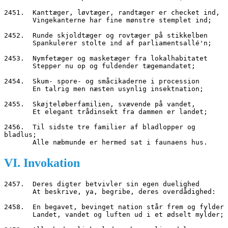
2451.  Kanttæger, løvtæger, randtæger er checket ind,
       Vingekanterne har fine mønstre stemplet ind;
2452.  Runde skjoldtæger og rovtæger på stikkelben
       Spankulerer stolte ind af parliamentsallé'n;
2453.  Nymfetæger og masketæger fra lokalhabitatet
       Stepper nu op og fuldender tægemandatet;
2454.  Skum- spore- og småcikaderne i procession
       En talrig men næsten usynlig insektnation;
2455.  Skøjteløberfamilien, svævende på vandet,
       Et elegant trådinsekt fra dammen er landet;
2456.  Til sidste tre familier af bladlopper og 
bladlus;
       Alle næbmunde er hermed sat i faunaens hus.
VI. Invokation
2457.  Deres digter betvivler sin egen duelighed
       At beskrive, ya, begribe, deres overdådighed:
2458.  En begavet, bevinget nation står frem og fylder
       Landet, vandet og luften ud i et ødselt mylder;