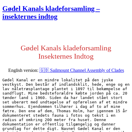
den
Gødel Kanals kladeforsamling –
insekternes indtog
Gødel Kanals kladeforsamling
Insekternes Indtog
English version:
🇬🇧 Sailmount Channel Assembly of Clades
Gødel Kanal er en mindre lokalitet på den jyske 
vestkyst. Den består af indlandsklit, hede, enge og en 
lav nåletræsplantage plantet i 1897 til bekæmpelse af 
sandflugt. Mine bedsteforældre købte jorden på ca. 20 
tønder land i 1960. Siden da har landet stået stort 
set uberørt med undtagelse af opførelsen af et mindre 
sommerhus. Ejendommen tilhører i dag af to af mine 
fætre. Den ene af dem, Thomas Holm, har igennem 15 år 
dokumenteret stedets fauna i fotos og tekst i en 
radius af omkring 200 meter fra huset. Denne 
dokumentation er offentlig tilgængelig og danner 
grundlag for dette digt. Navnet Gødel Kanal er den 