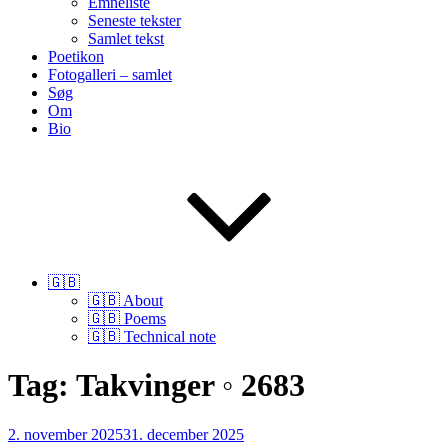
Emneliste
Seneste tekster
Samlet tekst
Poetikon
Fotogalleri – samlet
Søg
Om
Bio
🇬🇧
🇬🇧 About
🇬🇧 Poems
🇬🇧 Technical note
Tag:
Takvinger ◦ 2683
Udgivet
2. november 2025
31. december 2025