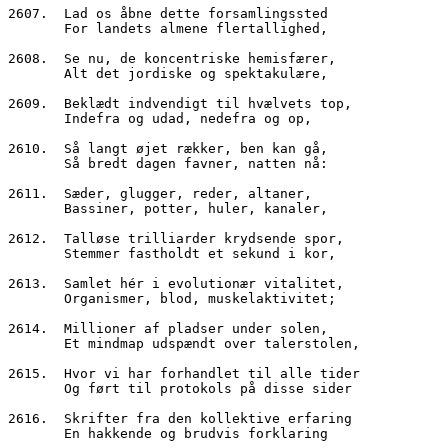
2607.  Lad os åbne dette forsamlingssted
       For landets almene flertallighed,
2608.  Se nu, de koncentriske hemisfærer,
       Alt det jordiske og spektakulære,
2609.  Beklædt indvendigt til hvælvets top,
       Indefra og udad, nedefra og op,
2610.  Så langt øjet rækker, ben kan gå,
       Så bredt dagen favner, natten nå:
2611.  Sæder, glugger, reder, altaner,
       Bassiner, potter, huler, kanaler,
2612.  Talløse trilliarder krydsende spor,
       Stemmer fastholdt et sekund i kor,
2613.  Samlet hér i evolutionær vitalitet,
       Organismer, blod, muskelaktivitet;
2614.  Millioner af pladser under solen,
       Et mindmap udspændt over talerstolen,
2615.  Hvor vi har forhandlet til alle tider
       Og ført til protokols på disse sider
2616.  Skrifter fra den kollektive erfaring
       En hakkende og brudvis forklaring