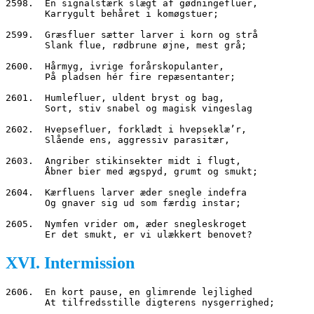
2598.  En signalstærk slægt af gødningefluer,
       Karrygult behåret i komøgstuer;
2599.  Græsfluer sætter larver i korn og strå
       Slank flue, rødbrune øjne, mest grå;
2600.  Hårmyg, ivrige forårskopulanter,
       På pladsen hér fire repæsentanter;
2601.  Humlefluer, uldent bryst og bag,
       Sort, stiv snabel og magisk vingeslag
2602.  Hvepsefluer, forklædt i hvepseklæ’r,
       Slående ens, aggressiv parasitær,
2603.  Angriber stikinsekter midt i flugt,
       Åbner bier med ægspyd, grumt og smukt;
2604.  Kærfluens larver æder snegle indefra
       Og gnaver sig ud som færdig instar;
2605.  Nymfen vrider om, æder snegleskroget
       Er det smukt, er vi ulækkert benovet?
XVI. Intermission
2606.  En kort pause, en glimrende lejlighed
       At tilfredsstille digterens nysgerrighed;