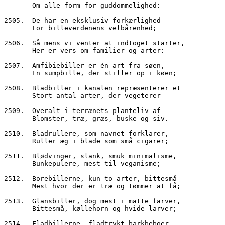
       Om alle form for guddommelighed:
2505.  De har en eksklusiv forkærlighed
       For billeverdenens velbårenhed;
2506.  Så mens vi venter at indtoget starter,
       Her er vers om familier og arter:
2507.  Amfibiebiller er én art fra søen,
       En sumpbille, der stiller op i køen;
2508.  Bladbiller i kanalen repræsenterer et
       Stort antal arter, der vegeterer
2509.  Overalt i terrænets planteliv af
       Blomster, træ, græs, buske og siv.
2510.  Bladrullere, som navnet forklarer,
       Ruller æg i blade som små cigarer;
2511.  Blødvinger, slank, smuk minimalisme,
       Bunkepulere, mest til veganisme;
2512.  Borebillerne, kun to arter, bittesmå
       Mest hvor der er træ og tømmer at få;
2513.  Glansbiller, dog mest i matte farver,
       Bittesmå, køllehorn og hvide larver;
2514.  Fladbillerne, fladtrykt barkbeboer