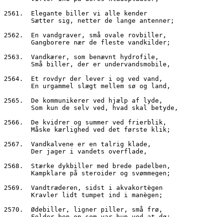
2561.  Elegante biller vi alle kender
       Sætter sig, netter de lange antenner;
2562.  En vandgraver, små ovale rovbiller,
       Gangborere nær de fleste vandkilder;
2563.  Vandkærer, som benævnt hydrofile,
       Små biller, der er undervandsmobile,
2564.  Et rovdyr der lever i og ved vand,
       En urgammel slægt mellem sø og land,
2565.  De kommunikerer ved hjælp af lyde,
       Som kun de selv ved, hvad skal betyde,
2566.  De kvidrer og summer ved frierblik,
       Måske kærlighed ved det første klik;
2567.  Vandkalvene er en talrig klade,
       Der jager i vandets overflade,
2568.  Stærke dykbiller med brede padelben,
       Kampklare på steroider og svømmegen;
2569.  Vandtræderen, sidst i akvakortègen
       Kravler lidt tumpet ind i manègen;
2570.  Ødebiller, ligner piller, små frø,
       Folder ben op som var hun ved at dø;