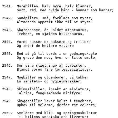
2541.  Myrebillen, halv myre, halv klanner,
       Sort, rød, med hvide bånd - hunner som hanner;
2542.  Sandpilere, små, forklædt som myrer,
       Altædende appetit ikke til at styre.
2543.  Skarnbasser, én kaldet minotaurus,
       Trehorn, en sjælden billesaurus,
2544.  Vores basser er baksere og trillere
       Og intet de hellere villere
2545.  End at gå til bords i en gødningskugle
       Og grave den ned, hver en lille smule,
2546.  Som sine slægtninge af torbister,
       Blandt vores fine lortespecialister,
2547.  Møgbiller og oldenborer, vi takker
       En sanitets- og hygiejnerakker;
2548.  Skimmelbiller, insekt en miniature,
       Talrige, fungusædende minifyre;
2549.  Skyggebiller lever helst i tenebrer,
       Ophav til melorme, derfor ret celebre;
2550.  Smældere med klik- og springmuskulatur
       Til billens spektakulære flyvetur;