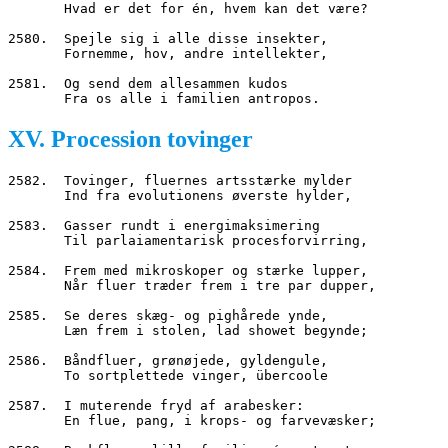
       Hvad er det for én, hvem kan det være?
2580.  Spejle sig i alle disse insekter,
       Fornemme, hov, andre intellekter,
2581.  Og send dem allesammen kudos
       Fra os alle i familien antropos.
XV. Procession tovinger
2582.  Tovinger, fluernes artsstærke mylder
       Ind fra evolutionens øverste hylder,
2583.  Gasser rundt i energimaksimering
       Til parlaiamentarisk procesforvirring,
2584.  Frem med mikroskoper og stærke lupper,
       Når fluer træder frem i tre par dupper,
2585.  Se deres skæg- og pighårede ynde,
       Læn frem i stolen, lad showet begynde;
2586.  Båndfluer, grønøjede, gyldengule,
       To sortplettede vinger, übercoole
2587.  I muterende fryd af arabesker:
       En flue, pang, i krops- og farvevæsker;