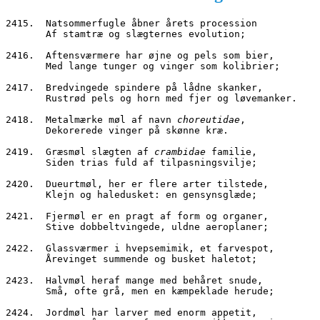
2415.  Natsommerfugle åbner årets procession
       Af stamtræ og slægternes evolution;
2416.  Aftensværmere har øjne og pels som bier,
       Med lange tunger og vinger som kolibrier;
2417.  Bredvingede spindere på lådne skanker,
       Rustrød pels og horn med fjer og løvemanker.
2418.  Metalmærke møl af navn 
choreutidae
,
       Dekorerede vinger på skønne kræ.
2419.  Græsmøl slægten af 
crambidae
 familie,
       Siden trias fuld af tilpasningsvilje;
2420.  Dueurtmøl, her er flere arter tilstede,
       Klejn og haledusket: en gensynsglæde;
2421.  Fjermøl er en pragt af form og organer,
       Stive dobbeltvingede, uldne aeroplaner;
2422.  Glassværmer i hvepsemimik, et farvespot,
       Årevinget summende og busket haletot;
2423.  Halvmøl heraf mange med behåret snude,
       Små, ofte grå, men en kæmpeklade herude;
2424.  Jordmøl har larver med enorm appetit,