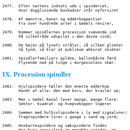
2477.  Efter nattens indsats ude i spinderiet,
       Hvor dugglinsende buskadser står nyforsiret
2478.  Af mønstre, baner og edderkoppestier
       Fra over hundrede arter i Gødels revirer,
2479.  Kommer spindlernes procession svævende ind
       På silketråde udspilet i den dovne vind;
2480.  De bøjes på lysets stråler, så silken glimter
       Så tynd, så klar at publikum akkurat skimter
2481.  Spindlerfamiliers gyldne, ballonbårne færd
       Flyvende ned på tinge i morgensolens skær.
IX. Procession spindler
2482.  Hjulspindere tæller den eneste edderkop
       Kendt af alle: dén med kors, der kravler op;
2483.  Men i Gødel Kanal lever mange, mange flere:
       Sektor- kvadrat- og hvepsekopper logerer
2484.  Sammen med hulhjulspindere i ly med signalsnor;
       Tragtspindere lurer i gange i sand og jord;
2485.  Huskartespindere og sækspindere findes
       Her hvor specialnet og ægsække spindes, og