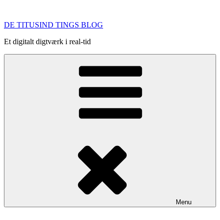
Videre
til
DE TITUSIND TINGS BLOG
indhold
Et digitalt digtværk i real-tid
Menu