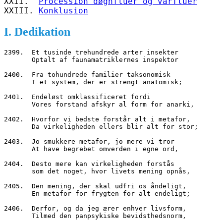
XXII.  
Procession døgnfluer og vårfluer
XXIII. 
Konklusion
I. Dedikation
2399.  Et tusinde trehundrede arter insekter
       Optalt af faunamatriklernes inspektor 
2400.  Fra tohundrede familier taksonomisk
       I et system, der er strengt anatomisk;
2401.  Endeløst omklassificeret fordi
       Vores forstand afskyr al form for anarki,
2402.  Hvorfor vi bedste forstår alt i metafor,
       Da virkeligheden ellers blir alt for stor;
2403.  Jo smukkere metafor, jo mere vi tror
       At have begrebet omverden i egne ord,
2404.  Desto mere kan virkeligheden forstås
       som det noget, hvor livets mening opnås,
2405.  Den mening, der skal udfri os åndeligt,
       En metafor for frygten for alt endeligt;
2406.  Derfor, og da jeg ærer enhver livsform,
       Tilmed den panpsykiske bevidsthedsnorm,