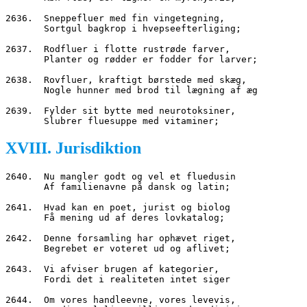
2636.  Sneppefluer med fin vingetegning,
       Sortgul bagkrop i hvepseefterliging;
2637.  Rodfluer i flotte rustrøde farver,
       Planter og rødder er fodder for larver;
2638.  Rovfluer, kraftigt børstede med skæg,
       Nogle hunner med brod til lægning af æg
2639.  Fylder sit bytte med neurotoksiner,
       Slubrer fluesuppe med vitaminer;
XVIII. Jurisdiktion
2640.  Nu mangler godt og vel et fluedusin
       Af familienavne på dansk og latin;
2641.  Hvad kan en poet, jurist og biolog
       Få mening ud af deres lovkatalog;
2642.  Denne forsamling har ophævet riget,
       Begrebet er voteret ud og aflivet;
2643.  Vi afviser brugen af kategorier,
       Fordi det i realiteten intet siger
2644.  Om vores handleevne, vores levevis,