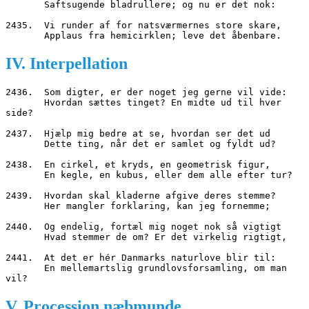
       Saftsugende bladrullere; og nu er det nok:
2435.  Vi runder af for natsværmernes store skare,
       Applaus fra hemicirklen; leve det åbenbare.
IV. Interpellation
2436.  Som digter, er der noget jeg gerne vil vide:
       Hvordan sættes tinget? En midte ud til hver 
side?
2437.  Hjælp mig bedre at se, hvordan ser det ud
       Dette ting, når det er samlet og fyldt ud?
2438.  En cirkel, et kryds, en geometrisk figur,
       En kegle, en kubus, eller dem alle efter tur?
2439.  Hvordan skal kladerne afgive deres stemme?
       Her mangler forklaring, kan jeg fornemme;
2440.  Og endelig, fortæl mig noget nok så vigtigt
       Hvad stemmer de om? Er det virkelig rigtigt,
2441.  At det er hér Danmarks naturlove blir til:
       En mellemartslig grundlovsforsamling, om man 
vil?
V. Procession næbmunde