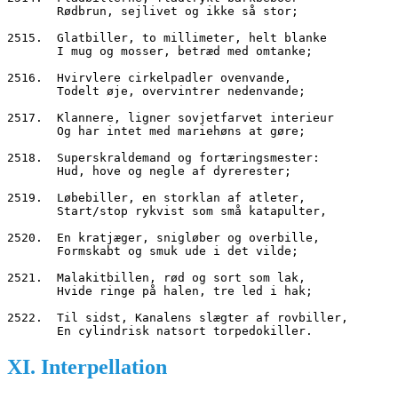
       Rødbrun, sejlivet og ikke så stor;
2515.  Glatbiller, to millimeter, helt blanke
       I mug og mosser, betræd med omtanke;
2516.  Hvirvlere cirkelpadler ovenvande,
       Todelt øje, overvintrer nedenvande;
2517.  Klannere, ligner sovjetfarvet interieur
       Og har intet med mariehøns at gøre;
2518.  Superskraldemand og fortæringsmester:
       Hud, hove og negle af dyrerester;
2519.  Løbebiller, en storklan af atleter,
       Start/stop rykvist som små katapulter,
2520.  En kratjæger, snigløber og overbille,
       Formskabt og smuk ude i det vilde;
2521.  Malakitbillen, rød og sort som lak,
       Hvide ringe på halen, tre led i hak;
2522.  Til sidst, Kanalens slægter af rovbiller,
       En cylindrisk natsort torpedokiller.
XI. Interpellation