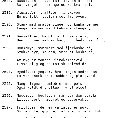
2588.  Buskfluen, lille familie, én art set,
       Sortvinget, i orangerød kødkvalitet;
2589.  
Clusiodes
, træfluer fra skoven,
       En perfekt flueform set fra oven:
2590.  Slank med smalle vinger og knækantenner,
       Lange ben som maddikehvide stænger;
2591.  Dansefluer, kendt for bunkefrieri,
       Hvor hunner vælger ham, hun bedst ka’ li’;
2592.  Dansemyg, sværmere med fjerbuske på,
       Smukke dyr, se dem, værd at huske på,
2593.  At myg er æoners klimaksindivid,
       Livsduelig og anatomisk splendid;
2594.  Dyndfluer yngler, hvor ingen andre kan,
       Larver snorkler i mudder og plørevand;
2595.  Mange ligner humlebier med pels,
       Også kaldt dronefluer, what else?
2596.  Muscidae, husfluen, man ser den straks,
       Lille, sort, rødøjet og supervaks;
2597.  Fritfluer, der er variationer nok,
       Sorte gule, grønne, talrige, ofte i flok;