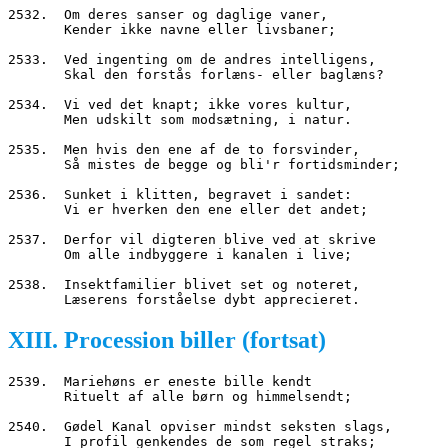
2532.  Om deres sanser og daglige vaner,
       Kender ikke navne eller livsbaner;
2533.  Ved ingenting om de andres intelligens,
       Skal den forstås forlæns- eller baglæns?
2534.  Vi ved det knapt; ikke vores kultur,
       Men udskilt som modsætning, i natur.
2535.  Men hvis den ene af de to forsvinder,
       Så mistes de begge og bli'r fortidsminder;
2536.  Sunket i klitten, begravet i sandet:
       Vi er hverken den ene eller det andet;
2537.  Derfor vil digteren blive ved at skrive
       Om alle indbyggere i kanalen i live;
2538.  Insektfamilier blivet set og noteret,
       Læserens forståelse dybt apprecieret.
XIII. Procession biller (fortsat)
2539.  Mariehøns er eneste bille kendt
       Rituelt af alle børn og himmelsendt;
2540.  Gødel Kanal opviser mindst seksten slags,
       I profil genkendes de som regel straks;