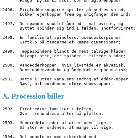
       Fanger bytte så stort som en ægte whopper;
2496.  Piratedderkopperne spiller på andres spind,
       Lokker ejerkoppen frem og snigfanger den ind;
2497.  De spænder snubletråde ud i natreviret, og
       Byttet spinder sig ind i fælden, snotforvirret;
2498.  En familie af spindlere, pseudoskorpioner,
       Giftklo på fangarme af kæmpe dimensioner;
2499.  Tæppespindere blandt de mest talrige klader,
       Balonpiloter, der spinder i filtede plader;
2500.  Vandedderkoppen, hvis livsmåde er akvatisk,
       Dens undervandsbo og åndedræt er pneumatisk;
2501.  Dette slutter kanalens indtog af edderkopper
       Næst, billeordenens store showstopper.
X. Procession biller
2502.  Firetredive familier i felten,
       Over trehundrede arter på pletten;
2503.  Hundredetusinder af arter uden lige,
       Så stor er ordenen, at mange vil sige,
2504.  Det eneste vi med sikkerhed ved