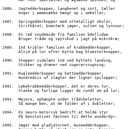
2486.  Jagtedderkoppen, langbenet og sort, tæller
       Unger i ammesække hængt op i umbeller;
2487.  Springedderkopper med ottetalligt okular,
       Strithåret, bomstærk jæger, sulten og lynsnar;
2488.  En rød snudemide fra familien bdellidae
       Bruger tråde og spytskud i jagt på mikrokræ;
2489.  Ind kribler familien af krabbedderkopper,
       Altid på lur efter bytte bag blomsterknopper,
2490.  Stepper sidelæns ind ved byttets landing,
       Stikker og dræner ved sugerørssugning;
2491.  Kugleedderkopper og katteedderkopper,
       Hundredvis af slægter der ligner spilopper;
2492.  Løbekrabbeedderkopper, det er deres tur,
       Slanke og farlige ligger de rundt om på lur;
2493.  Mejere, ophængte under trådskeletter,
       Så mange ben, at de falder af i dubletter;
2494.  En neuro-motorisk bedrift at holde styr
       På benstativet fæstnet til dette wunderdyr.
2495.  Jæger med gladiatornet, museedderkopper,