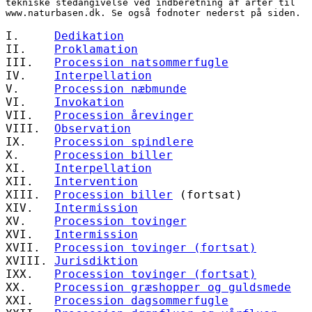
tekniske stedangivelse ved indberetning af arter til 
www.naturbasen.dk. Se også fodnoter nederst på siden.
I.     
Dedikation
II.    
Proklamation
III.   
Procession natsommerfugle
IV.    
Interpellation
V.     
Procession næbmunde
VI.    
Invokation
VII.   
Procession årevinger
VIII.  
Observation
IX.    
Procession spindlere
X.     
Procession biller
XI.    
Interpellation
XII.   
Intervention
XIII.  
Procession biller
 (fortsat)
XIV.   
Intermission
XV.    
Procession tovinger
XVI.   
Intermission
XVII.  
Procession tovinger (fortsat)
XVIII. 
Jurisdiktion
IXX.   
Procession tovinger (fortsat)
XX.    
Procession græshopper og guldsmede
XXI.   
Procession dagsommerfugle