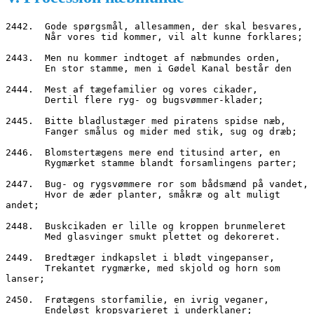
2442.  Gode spørgsmål, allesammen, der skal besvares,
       Når vores tid kommer, vil alt kunne forklares;
2443.  Men nu kommer indtoget af næbmundes orden,
       En stor stamme, men i Gødel Kanal består den
2444.  Mest af tægefamilier og vores cikader,
       Dertil flere ryg- og bugsvømmer-klader;
2445.  Bitte bladlustæger med piratens spidse næb,
       Fanger smålus og mider med stik, sug og dræb;
2446.  Blomstertægens mere end titusind arter, en
       Rygmærket stamme blandt forsamlingens parter;
2447.  Bug- og rygsvømmere ror som bådsmænd på vandet,
       Hvor de æder planter, småkræ og alt muligt 
andet;
2448.  Buskcikaden er lille og kroppen brunmeleret
       Med glasvinger smukt plettet og dekoreret.
2449.  Bredtæger indkapslet i blødt vingepanser,
       Trekantet rygmærke, med skjold og horn som 
lanser;
2450.  Frøtægens storfamilie, en ivrig veganer,
       Endeløst kropsvarieret i underklaner;