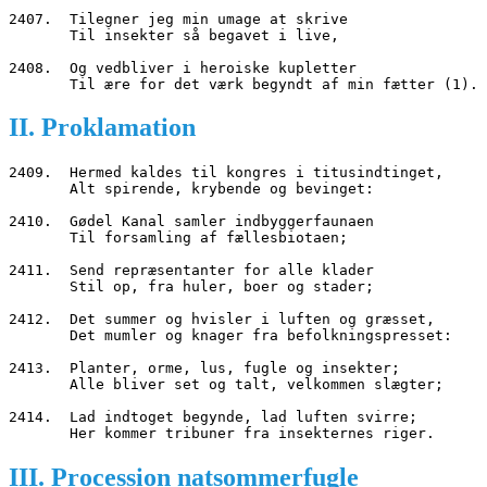
2407.  Tilegner jeg min umage at skrive
       Til insekter så begavet i live,
2408.  Og vedbliver i heroiske kupletter
       Til ære for det værk begyndt af min fætter (1).
II. Proklamation
2409.  Hermed kaldes til kongres i titusindtinget,
       Alt spirende, krybende og bevinget:
2410.  Gødel Kanal samler indbyggerfaunaen
       Til forsamling af fællesbiotaen;
2411.  Send repræsentanter for alle klader
       Stil op, fra huler, boer og stader;
2412.  Det summer og hvisler i luften og græsset,
       Det mumler og knager fra befolkningspresset:
2413.  Planter, orme, lus, fugle og insekter;
       Alle bliver set og talt, velkommen slægter;
2414.  Lad indtoget begynde, lad luften svirre;
       Her kommer tribuner fra insekternes riger.
III. Procession natsommerfugle