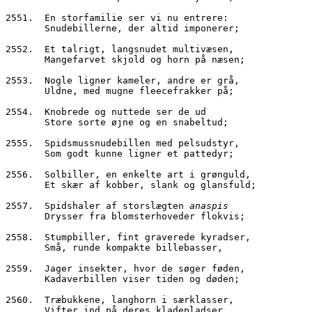
2551.  En storfamilie ser vi nu entrere:
       Snudebillerne, der altid imponerer;
2552.  Et talrigt, langsnudet multivæsen,
       Mangefarvet skjold og horn på næsen;
2553.  Nogle ligner kameler, andre er grå,
       Uldne, med mugne fleecefrakker på;
2554.  Knobrede og nuttede ser de ud
       Store sorte øjne og en snabeltud;
2555.  Spidsmussnudebillen med pelsudstyr,
       Som godt kunne ligner et pattedyr;
2556.  Solbiller, en enkelte art i grønguld,
       Et skær af kobber, slank og glansfuld;
2557.  Spidshaler af storslægten 
anaspis
       Drysser fra blomsterhoveder flokvis;
2558.  Stumpbiller, fint graverede kyradser,
       Små, runde kompakte billebasser,
2559.  Jager insekter, hvor de søger føden,
       Kadaverbillen viser tiden og døden;
2560.  Træbukkene, langhorn i særklasser,
       Vifter ind på deres kladepladser,