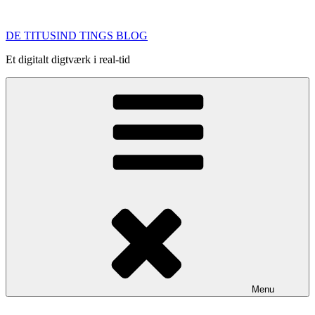
Videre
til
DE TITUSIND TINGS BLOG
indhold
Et digitalt digtværk i real-tid
Menu