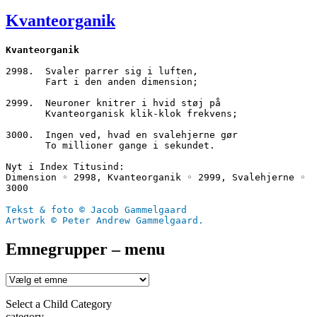
den
Kvanteorganik
Kvanteorganik
2998.  Svaler parrer sig i luften,
       Fart i den anden dimension;
2999.  Neuroner knitrer i hvid støj på
       Kvanteorganisk klik-klok frekvens;
3000.  Ingen ved, hvad en svalehjerne gør
       To millioner gange i sekundet.
Nyt i Index Titusind:
Dimension ◦ 2998, Kvanteorganik ◦ 2999, Svalehjerne ◦ 
3000
Tekst & foto © Jacob Gammelgaard
Artwork © Peter Andrew Gammelgaard.
Emnegrupper – menu
Select a Child Category
category