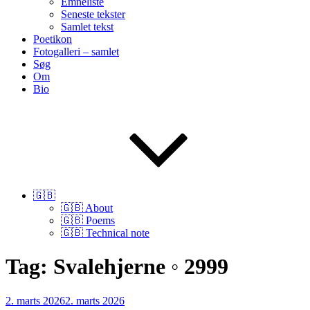
Emneliste
Seneste tekster
Samlet tekst
Poetikon
Fotogalleri – samlet
Søg
Om
Bio
🇬🇧
🇬🇧 About
🇬🇧 Poems
🇬🇧 Technical note
Tag:
Svalehjerne ◦ 2999
Udgivet
2. marts 2026
2. marts 2026