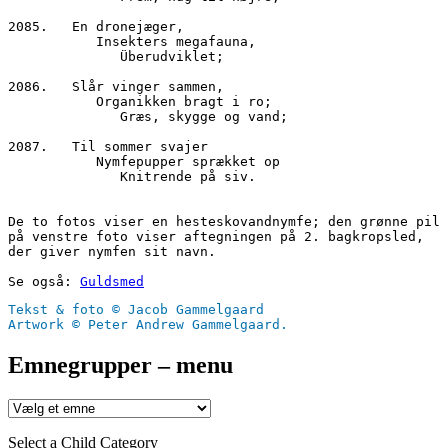
2085.	En dronejæger,
           Insekters megafauna,
              Überudviklet;
2086.	Slår vinger sammen,
           Organikken bragt i ro;
              Græs, skygge og vand;
2087.	Til sommer svajer
           Nymfepupper sprækket op
              Knitrende på siv.
De to fotos viser en hesteskovandnymfe; den grønne pil 
på venstre foto viser aftegningen på 2. bagkropsled, 
der giver nymfen sit navn.
Se også: 
Guldsmed
Tekst & foto © Jacob Gammelgaard
Artwork © Peter Andrew Gammelgaard.
Emnegrupper – menu
Select a Child Category