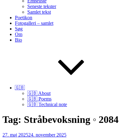
Emneliste
Seneste tekster
Samlet tekst
Poetikon
Fotogalleri – samlet
Søg
Om
Bio
🇬🇧
🇬🇧 About
🇬🇧 Poems
🇬🇧 Technical note
Tag:
Stråbevoksning ◦ 2084
Udgivet
27. maj 2025
24. november 2025