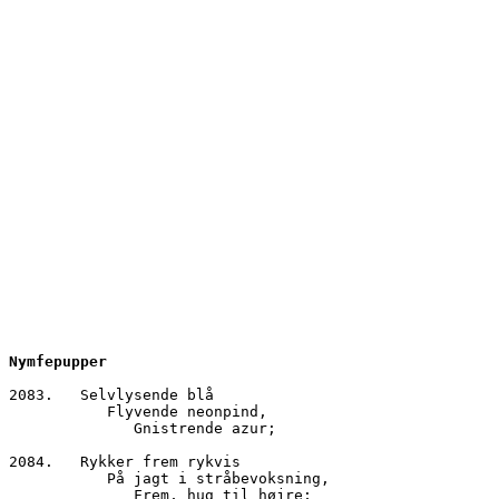
Nymfepupper
2083.	Selvlysende blå
           Flyvende neonpind,
              Gnistrende azur;
2084.	Rykker frem rykvis
           På jagt i stråbevoksning,
              Frem, hug til højre;