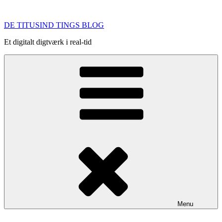
Videre
til
DE TITUSIND TINGS BLOG
indhold
Et digitalt digtværk i real-tid
Menu