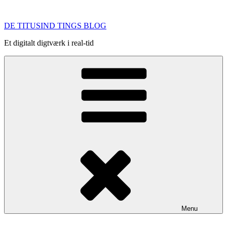
Videre
til
DE TITUSIND TINGS BLOG
indhold
Et digitalt digtværk i real-tid
Menu