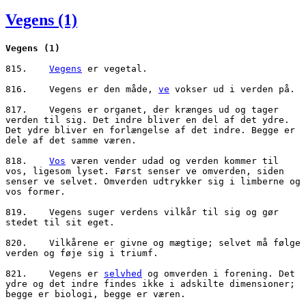
den
Vegens (1)
Vegens
(1)
815.	
Vegens
 er vegetal. 

816.	Vegens er den måde, 
ve
 vokser ud i verden på. 

817.	Vegens er organet, der krænges ud og tager 
verden til sig. Det indre bliver en del af det ydre. 
Det ydre bliver en forlængelse af det indre. Begge er 
dele af det samme væren. 

818.	
Vos
 væren vender udad og verden kommer til 
vos, ligesom lyset. Først senser ve omverden, siden 
senser ve selvet. Omverden udtrykker sig i limberne og 
vos former. 

819.	Vegens suger verdens vilkår til sig og gør 
stedet til sit eget. 

820.	Vilkårene er givne og mægtige; selvet må følge 
verden og føje sig i triumf. 

821.	Vegens er 
selvhed
 og omverden i forening. Det 
ydre og det indre findes ikke i adskilte dimensioner; 
begge er biologi, begge er væren. 
