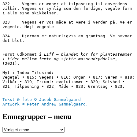
822.	Vegens er æoner af tilpasning til omverdens 
vilkår. Vegens er synlig som den færdige, vegale form 
i alle sine skikkelser. 

823.	Vegens er vos måde at være i verden på. Ve er 
vegente. Højt vegente.

824.	Hjernen er naturligvis en grøntsag. Ve nævner 
det blot. 

Først udkommet i 
Liff – blandet kor for plantestemmer 
i tiden mellem femte og sjette masseudryddelse
, 
(2021).

Nyt i Index Titusind:

Vegetal • 815; Vegens • 816; Organ • 817; Væren • 818; 
Vilkår • 819; Triumf: evolutionær • 820; Selvhed • 
821; Tilpasning • 822; Måde • 823; Grøntsag • 823.

Tekst & foto © Jacob Gammelgaard
Artwork © Peter Andrew Gammelgaard.
Emnegrupper – menu