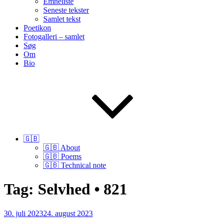
Emneliste
Seneste tekster
Samlet tekst
Poetikon
Fotogalleri – samlet
Søg
Om
Bio
🇬🇧
🇬🇧 About
🇬🇧 Poems
🇬🇧 Technical note
Tag:
Selvhed • 821
Udgivet
30. juli 2023
24. august 2023