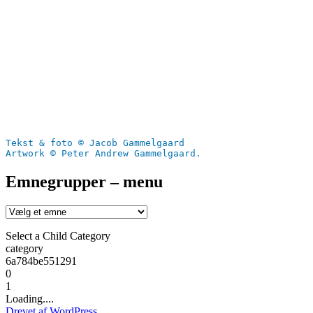
Tekst & foto © Jacob Gammelgaard
Artwork © Peter Andrew Gammelgaard.
Emnegrupper – menu
Select a Child Category
category
6a784be551291
0
1
Loading....
Drevet af WordPress