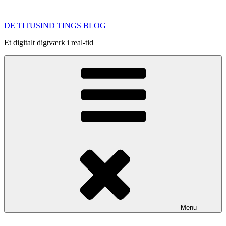
Videre
til
DE TITUSIND TINGS BLOG
indhold
Et digitalt digtværk i real-tid
Menu