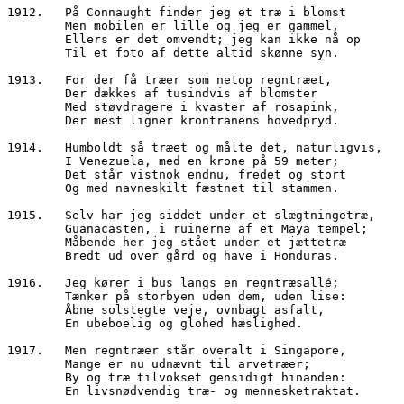
1912.	På Connaught finder jeg et træ i blomst
        Men mobilen er lille og jeg er gammel,
        Ellers er det omvendt; jeg kan ikke nå op
        Til et foto af dette altid skønne syn.
1913.	For der få træer som netop regntræet,
        Der dækkes af tusindvis af blomster
        Med støvdragere i kvaster af rosapink,
        Der mest ligner krontranens hovedpryd.
1914.	Humboldt så træet og målte det, naturligvis,
        I Venezuela, med en krone på 59 meter;
        Det står vistnok endnu, fredet og stort
        Og med navneskilt fæstnet til stammen.
1915.	Selv har jeg siddet under et slægtningetræ,
        Guanacasten, i ruinerne af et Maya tempel;
        Måbende her jeg stået under et jættetræ
        Bredt ud over gård og have i Honduras.
1916.	Jeg kører i bus langs en regntræsallé;
        Tænker på storbyen uden dem, uden lise:
        Åbne solstegte veje, ovnbagt asfalt,
        En ubeboelig og glohed hæslighed.
1917.	Men regntræer står overalt i Singapore,
        Mange er nu udnævnt til arvetræer;
        By og træ tilvokset gensidigt hinanden:
        En livsnødvendig træ- og mennesketraktat.