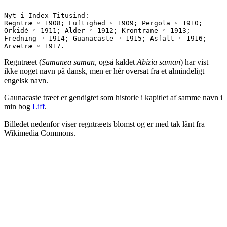
Nyt i Index Titusind:
Regntræ ◦ 1908; Luftighed ◦ 1909; Pergola ◦ 1910; 
Orkidé ◦ 1911; Alder ◦ 1912; Krontrane ◦ 1913; 
Fredning ◦ 1914; Guanacaste ◦ 1915; Asfalt ◦ 1916; 
Arvetræ ◦ 1917.
Regntræet (
Samanea saman
, også kaldet
Abizia saman
) har vist
ikke noget navn på dansk, men er hér oversat fra et almindeligt
engelsk navn.
Gaunacaste træet er gendigtet som historie i kapitlet af samme navn i
min bog
Liff
.
Billedet nedenfor viser regntræets blomst og er med tak lånt fra
Wikimedia Commons.