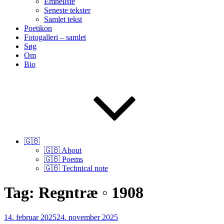
Emneliste
Seneste tekster
Samlet tekst
Poetikon
Fotogalleri – samlet
Søg
Om
Bio
🇬🇧
🇬🇧 About
🇬🇧 Poems
🇬🇧 Technical note
Tag:
Regntræ ◦ 1908
Udgivet
14. februar 2025
24. november 2025