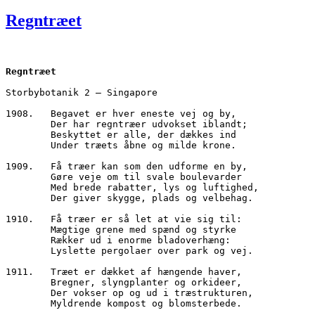
den
Regntræet
Regntræet
Storbybotanik 2 – Singapore
1908.	Begavet er hver eneste vej og by, 
        Der har regntræer udvokset iblandt;
        Beskyttet er alle, der dækkes ind
        Under træets åbne og milde krone.
1909.	Få træer kan som den udforme en by,
        Gøre veje om til svale boulevarder
        Med brede rabatter, lys og luftighed,
        Der giver skygge, plads og velbehag.
1910.	Få træer er så let at vie sig til:
        Mægtige grene med spænd og styrke
        Rækker ud i enorme bladoverhæng:
        Lyslette pergolaer over park og vej.
1911.	Træet er dækket af hængende haver,
        Bregner, slyngplanter og orkideer,
        Der vokser op og ud i træstrukturen,
        Myldrende kompost og blomsterbede.