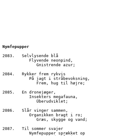
Nymfepupper
2083.	Selvlysende blå
           Flyvende neonpind,
              Gnistrende azur;
2084.	Rykker frem rykvis
           På jagt i stråbevoksning,
              Frem, hug til højre;
2085.	En dronejæger,
           Insekters megafauna,
              Überudviklet;
2086.	Slår vinger sammen,
           Organikken bragt i ro;
              Græs, skygge og vand;
2087.	Til sommer svajer
           Nymfepupper sprækket op