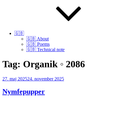
🇬🇧
🇬🇧 About
🇬🇧 Poems
🇬🇧 Technical note
Tag:
Organik ◦ 2086
Udgivet
27. maj 2025
24. november 2025
den
Nymfepupper