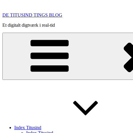
Videre
til
DE TITUSIND TINGS BLOG
indhold
Et digitalt digtværk i real-tid
Index Titusind
Index Titusind