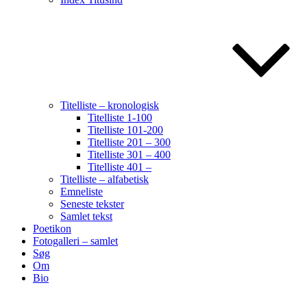
Titelliste – kronologisk
Titelliste 1-100
Titelliste 101-200
Titelliste 201 – 300
Titelliste 301 – 400
Titelliste 401 –
Titelliste – alfabetisk
Emneliste
Seneste tekster
Samlet tekst
Poetikon
Fotogalleri – samlet
Søg
Om
Bio