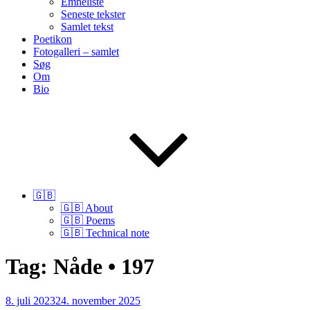
Emneliste
Seneste tekster
Samlet tekst
Poetikon
Fotogalleri – samlet
Søg
Om
Bio
🇬🇧
🇬🇧 About
🇬🇧 Poems
🇬🇧 Technical note
Tag:
Nåde • 197
Udgivet
8. juli 2023
24. november 2025