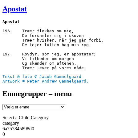
den
Apostat
Apostat
196.	Træer flokkes om mig,

        De forsamler sig i skoven.

        Træer hvisker, når jeg går forbi,

        De fejer luften bag min ryg.

197.	Rovdyr, som jeg, er apostater;

        Vi tilbeder om morgen

        Og skænder om aftenen.

Tekst & foto © Jacob Gammelgaard
Artwork © Peter Andrew Gammelgaard.
Emnegrupper – menu
Select a Child Category
category
6a757845898d0
0