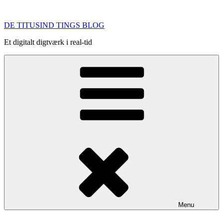
Videre
til
DE TITUSIND TINGS BLOG
indhold
Et digitalt digtværk i real-tid
Menu