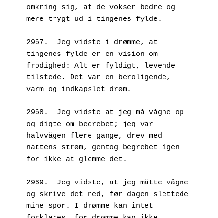
omkring sig, at de vokser bedre og 
mere trygt ud i tingenes fylde.
2967.  Jeg vidste i drømme, at 
tingenes fylde er en vision om 
frodighed: Alt er fyldigt, levende 
tilstede. Det var en beroligende, 
varm og indkapslet drøm. 
2968.  Jeg vidste at jeg må vågne op 
og digte om begrebet; jeg var 
halvvågen flere gange, drev med 
nattens strøm, gentog begrebet igen 
for ikke at glemme det.
2969.  Jeg vidste, at jeg måtte vågne 
og skrive det ned, før dagen slettede 
mine spor. I drømme kan intet 
forklares, for drømme kan ikke 