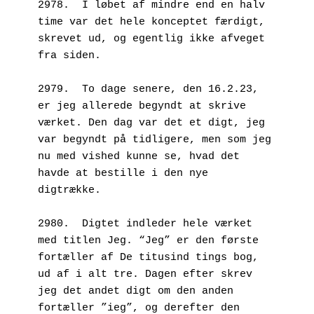
2978.  I løbet af mindre end en halv 
time var det hele konceptet færdigt, 
skrevet ud, og egentlig ikke afveget 
fra siden.
2979.  To dage senere, den 16.2.23, 
er jeg allerede begyndt at skrive 
værket. Den dag var det et digt, jeg 
var begyndt på tidligere, men som jeg 
nu med vished kunne se, hvad det 
havde at bestille i den nye 
digtrække.
2980.  Digtet indleder hele værket 
med titlen Jeg. “Jeg” er den første 
fortæller af De titusind tings bog, 
ud af i alt tre. Dagen efter skrev 
jeg det andet digt om den anden 
fortæller ”ieg”, og derefter den 