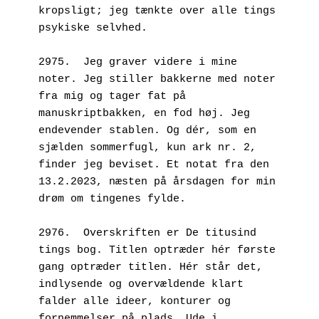
kropsligt; jeg tænkte over alle tings 
psykiske selvhed.
2975.  Jeg graver videre i mine 
noter. Jeg stiller bakkerne med noter 
fra mig og tager fat på 
manuskriptbakken, en fod høj. Jeg 
endevender stablen. Og dér, som en 
sjælden sommerfugl, kun ark nr. 2, 
finder jeg beviset. Et notat fra den 
13.2.2023, næsten på årsdagen for min 
drøm om tingenes fylde.
2976.  Overskriften er De titusind 
tings bog. Titlen optræder hér første 
gang optræder titlen. Hér står det, 
indlysende og overvældende klart 
falder alle ideer, konturer og 
fornemmelser på plads. Ude i 