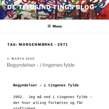
Videre
DE TITUSIND TINGS BLOG
til
Et digitalt digtværk i real-tid
indhold
Menu
TAG:
MORGENMØRKE ◦ 2971
UDGIVET
1. MARTS 2026
DEN
Begyndelser – i tingenes fylde
Begyndelser – i tingenes fylde
2952.  Jeg må ned i tingenes fylde – 
der hvor alting fortættes og får 
stoflighed.