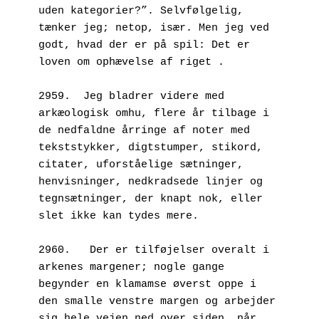
uden kategorier?”. Selvfølgelig, 
tænker jeg; netop, især. Men jeg ved 
godt, hvad der er på spil: Det er 
loven om ophævelse af riget .
2959.  Jeg bladrer videre med 
arkæologisk omhu, flere år tilbage i 
de nedfaldne årringe af noter med 
tekststykker, digtstumper, stikord, 
citater, uforståelige sætninger, 
henvisninger, nedkradsede linjer og 
tegnsætninger, der knapt nok, eller 
slet ikke kan tydes mere.
2960.	Der er tilføjelser overalt i 
arkenes margener; nogle gange 
begynder en klamamse øverst oppe i 
den smalle venstre margen og arbejder 
sig hele vejen ned over siden, når 