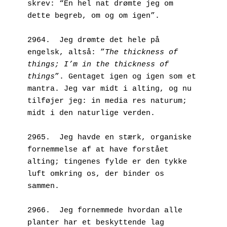
skrev: “En hel nat drømte jeg om 
dette begreb, om og om igen”. 
2964.  Jeg drømte det hele på 
engelsk, altså: ”
The thickness of 
things; I’m in the thickness of 
things
”. Gentaget igen og igen som et 
mantra. Jeg var midt i alting, og nu 
tilføjer jeg: in media res naturum; 
midt i den naturlige verden.
2965.  Jeg havde en stærk, organiske 
fornemmelse af at have forstået 
alting; tingenes fylde er den tykke 
luft omkring os, der binder os 
sammen.
2966.  Jeg fornemmede hvordan alle 
planter har et beskyttende lag 