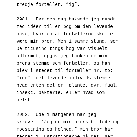
tredje fortæller, ”ig”.
2981.  Før den dag baksede jeg rundt 
med idéer til en bog om den levende 
have, hvor en af fortællerne skulle 
være min bror. Men i samme stund, som 
De titusind tings bog var visuelt 
udformet, opgav jeg tanken om min 
brors stemme som fortæller, og han 
blev i stedet til fortæller nr. to: 
”ieg”, det levende individs stemme, 
hvad enten det er  plante, dyr, fugl, 
insekt, bakterie, eller hvad som 
helst.
2982.  Ude i margenen har jeg 
skrevet: “Jeg er min brors billede og 
modsætning og helhed.” Min bror har 
tegnet illustrationerne på det, der 