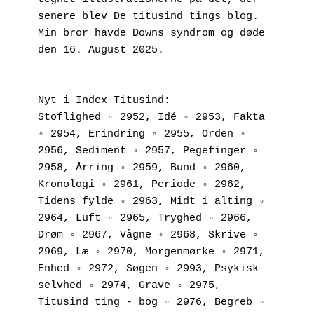
senere blev De titusind tings blog. 
Min bror havde Downs syndrom og døde 
den 16. August 2025.
Nyt i Index Titusind:
Stoflighed ◦ 2952, Idé ◦ 2953, Fakta 
◦ 2954, Erindring ◦ 2955, Orden ◦ 
2956, Sediment ◦ 2957, Pegefinger ◦ 
2958, Årring ◦ 2959, Bund ◦ 2960, 
Kronologi ◦ 2961, Periode ◦ 2962, 
Tidens fylde ◦ 2963, Midt i alting ◦ 
2964, Luft ◦ 2965, Tryghed ◦ 2966, 
Drøm ◦ 2967, Vågne ◦ 2968, Skrive ◦ 
2969, Læ ◦ 2970, Morgenmørke ◦ 2971, 
Enhed ◦ 2972, Søgen ◦ 2993, Psykisk 
selvhed ◦ 2974, Grave ◦ 2975, 
Titusind ting - bog ◦ 2976, Begreb ◦ 