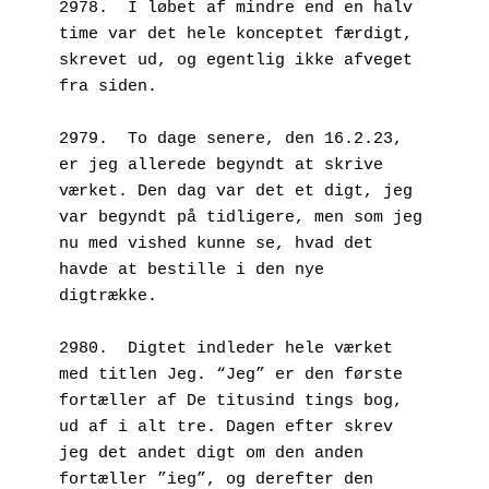
2978.  I løbet af mindre end en halv 
time var det hele konceptet færdigt, 
skrevet ud, og egentlig ikke afveget 
fra siden.
2979.  To dage senere, den 16.2.23, 
er jeg allerede begyndt at skrive 
værket. Den dag var det et digt, jeg 
var begyndt på tidligere, men som jeg 
nu med vished kunne se, hvad det 
havde at bestille i den nye 
digtrække.
2980.  Digtet indleder hele værket 
med titlen Jeg. “Jeg” er den første 
fortæller af De titusind tings bog, 
ud af i alt tre. Dagen efter skrev 
jeg det andet digt om den anden 
fortæller ”ieg”, og derefter den 