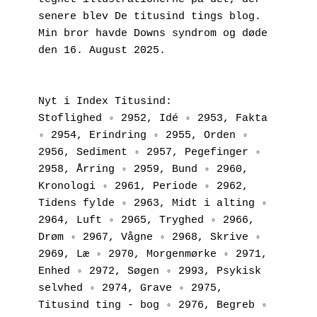
senere blev De titusind tings blog. 
Min bror havde Downs syndrom og døde 
den 16. August 2025.
Nyt i Index Titusind:
Stoflighed ◦ 2952, Idé ◦ 2953, Fakta 
◦ 2954, Erindring ◦ 2955, Orden ◦ 
2956, Sediment ◦ 2957, Pegefinger ◦ 
2958, Årring ◦ 2959, Bund ◦ 2960, 
Kronologi ◦ 2961, Periode ◦ 2962, 
Tidens fylde ◦ 2963, Midt i alting ◦ 
2964, Luft ◦ 2965, Tryghed ◦ 2966, 
Drøm ◦ 2967, Vågne ◦ 2968, Skrive ◦ 
2969, Læ ◦ 2970, Morgenmørke ◦ 2971, 
Enhed ◦ 2972, Søgen ◦ 2993, Psykisk 
selvhed ◦ 2974, Grave ◦ 2975, 
Titusind ting - bog ◦ 2976, Begreb ◦ 