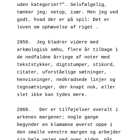
uden kategorier?”. Selvfølgelig, 
tænker jeg; netop, især. Men jeg ved 
godt, hvad der er på spil: Det er 
loven om ophævelse af riget .
2959.  Jeg bladrer videre med 
arkæologisk omhu, flere år tilbage i 
de nedfaldne årringe af noter med 
tekststykker, digtstumper, stikord, 
citater, uforståelige sætninger, 
henvisninger, nedkradsede linjer og 
tegnsætninger, der knapt nok, eller 
slet ikke kan tydes mere.
2960.	Der er tilføjelser overalt i 
arkenes margener; nogle gange 
begynder en klamamse øverst oppe i 
den smalle venstre margen og arbejder 
sig hele vejen ned over siden, når 