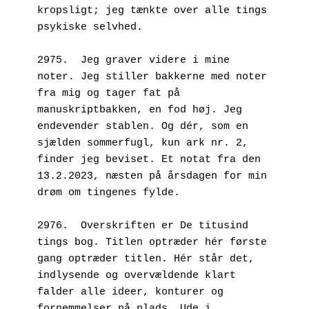
kropsligt; jeg tænkte over alle tings 
psykiske selvhed.
2975.  Jeg graver videre i mine 
noter. Jeg stiller bakkerne med noter 
fra mig og tager fat på 
manuskriptbakken, en fod høj. Jeg 
endevender stablen. Og dér, som en 
sjælden sommerfugl, kun ark nr. 2, 
finder jeg beviset. Et notat fra den 
13.2.2023, næsten på årsdagen for min 
drøm om tingenes fylde.
2976.  Overskriften er De titusind 
tings bog. Titlen optræder hér første 
gang optræder titlen. Hér står det, 
indlysende og overvældende klart 
falder alle ideer, konturer og 
fornemmelser på plads. Ude i 