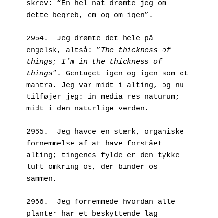
skrev: “En hel nat drømte jeg om 
dette begreb, om og om igen”. 
2964.  Jeg drømte det hele på 
engelsk, altså: ”
The thickness of 
things; I’m in the thickness of 
things
”. Gentaget igen og igen som et 
mantra. Jeg var midt i alting, og nu 
tilføjer jeg: in media res naturum; 
midt i den naturlige verden.
2965.  Jeg havde en stærk, organiske 
fornemmelse af at have forstået 
alting; tingenes fylde er den tykke 
luft omkring os, der binder os 
sammen.
2966.  Jeg fornemmede hvordan alle 
planter har et beskyttende lag 