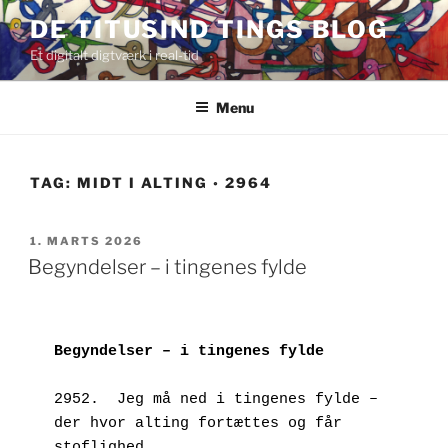
Videre
DE TITUSIND TINGS BLOG
til
Et digitalt digtværk i real-tid
indhold
Menu
TAG:
MIDT I ALTING ◦ 2964
UDGIVET
1. MARTS 2026
DEN
Begyndelser – i tingenes fylde
Begyndelser – i tingenes fylde
2952.  Jeg må ned i tingenes fylde – 
der hvor alting fortættes og får 
stoflighed.