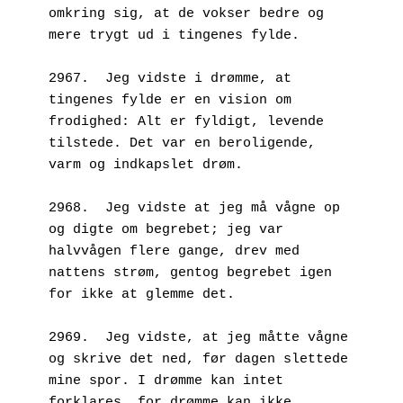
omkring sig, at de vokser bedre og 
mere trygt ud i tingenes fylde.
2967.  Jeg vidste i drømme, at 
tingenes fylde er en vision om 
frodighed: Alt er fyldigt, levende 
tilstede. Det var en beroligende, 
varm og indkapslet drøm. 
2968.  Jeg vidste at jeg må vågne op 
og digte om begrebet; jeg var 
halvvågen flere gange, drev med 
nattens strøm, gentog begrebet igen 
for ikke at glemme det.
2969.  Jeg vidste, at jeg måtte vågne 
og skrive det ned, før dagen slettede 
mine spor. I drømme kan intet 
forklares, for drømme kan ikke 