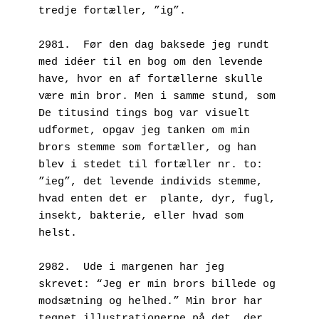
tredje fortæller, ”ig”.
2981.  Før den dag baksede jeg rundt 
med idéer til en bog om den levende 
have, hvor en af fortællerne skulle 
være min bror. Men i samme stund, som 
De titusind tings bog var visuelt 
udformet, opgav jeg tanken om min 
brors stemme som fortæller, og han 
blev i stedet til fortæller nr. to: 
”ieg”, det levende individs stemme, 
hvad enten det er  plante, dyr, fugl, 
insekt, bakterie, eller hvad som 
helst.
2982.  Ude i margenen har jeg 
skrevet: “Jeg er min brors billede og 
modsætning og helhed.” Min bror har 
tegnet illustrationerne på det, der 