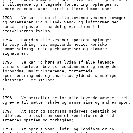
i tiltagende og aftagende fortætning, opfanges som 
andre væseners spor formet i flere dimensioner.
1793.	Ve kan jo se at alle levende væsener bevæger 
og orienterer sig i land- vand- og luftformer med 
sanser tilpasset i uendelig variation til 
omgivelsernes kvalia;
1794.	Hvordan alle væsener spontant opfanger 
farvespredning, det omgivende medies kemiske 
sammensætning, molekylebevægelser og atomare 
signaturer.
1795.	Ve kan jo høre at lyden af alle levende 
væsners samlede  bevidsthedsdannende og indbyrdes 
forbundne, multiplicerende, fortættede 
sporfrembringende og umweltsudfyldende sanselige 
eksistens – er stilhed.
II
1796.	Ve bekræfter derfor alle levende væseners ret 
og evne til sætte, skabe og sanse sine og andres spor;
1797.	At spor og sporsans nedarves genetisk og 
udfoldes i biossfæren som et konstituerende led af 
arternes opståen og forbigåen;
1798.	At spor i vand- luft- og landform er en 