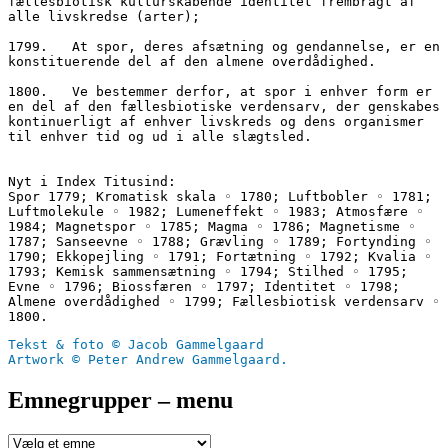
fællesbiotisk kulturskabende identitet frembragt af 
alle livskredse (arter);
1799.	At spor, deres afsætning og gendannelse, er en 
konstituerende del af den almene overdådighed.
1800.	Ve bestemmer derfor, at spor i enhver form er 
en del af den fællesbiotiske verdensarv, der genskabes 
kontinuerligt af enhver livskreds og dens organismer 
til enhver tid og ud i alle slægtsled.
Nyt i Index Titusind:
Spor 1779; Kromatisk skala ◦ 1780; Luftbobler ◦ 1781; 
Luftmolekule ◦ 1982; Lumeneffekt ◦ 1983; Atmosfære ◦ 
1984; Magnetspor ◦ 1785; Magma ◦ 1786; Magnetisme ◦ 
1787; Sanseevne ◦ 1788; Grævling ◦ 1789; Fortynding ◦ 
1790; Ekkopejling ◦ 1791; Fortætning ◦ 1792; Kvalia ◦ 
1793; Kemisk sammensætning ◦ 1794; Stilhed ◦ 1795; 
Evne ◦ 1796; Biossfæren ◦ 1797; Identitet ◦ 1798; 
Almene overdådighed ◦ 1799; Fællesbiotisk verdensarv ◦ 
1800.
Tekst & foto © Jacob Gammelgaard
Artwork © Peter Andrew Gammelgaard.
Emnegrupper – menu