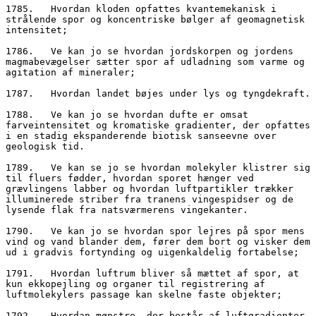
1785.	Hvordan kloden opfattes kvantemekanisk i 
strålende spor og koncentriske bølger af geomagnetisk 
intensitet;
1786.	Ve kan jo se hvordan jordskorpen og jordens 
magmabevægelser sætter spor af udladning som varme og 
agitation af mineraler;
1787.	Hvordan landet bøjes under lys og tyngdekraft.
1788.	Ve kan jo se hvordan dufte er omsat 
farveintensitet og kromatiske gradienter, der opfattes 
i en stadig ekspanderende biotisk sanseevne over 
geologisk tid.
1789.	Ve kan se jo se hvordan molekyler klistrer sig 
til fluers fødder, hvordan sporet hænger ved 
grævlingens labber og hvordan luftpartikler trækker 
illuminerede striber fra tranens vingespidser og de 
lysende flak fra natsværmerens vingekanter.
1790.	Ve kan jo se hvordan spor lejres på spor mens 
vind og vand blander dem, fører dem bort og visker dem 
ud i gradvis fortynding og uigenkaldelig fortabelse; 
1791.	Hvordan luftrum bliver så mættet af spor, at 
kun ekkopejling og organer til registrering af 
luftmolekylers passage kan skelne faste objekter;
1792.	Hvordan mønstre, der består af luftgradienter 