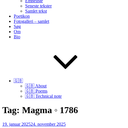
Emneliste
Seneste tekster
Samlet tekst
Poetikon
Fotogalleri – samlet
Søg
Om
Bio
🇬🇧
🇬🇧 About
🇬🇧 Poems
🇬🇧 Technical note
Tag:
Magma ◦ 1786
Udgivet
19. januar 2025
24. november 2025