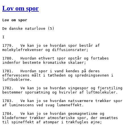
den
Lov om spor
Lov om spor
De danske naturlove (5)
I
1779.	Ve kan jo se hvordan spor består af 
molekylefrekvenser og diffusionsrater;
1780.	Hvordan ethvert spor opstår og fortabes 
indenfor bestemte kromatiske skalaer;
1781.	Hvordan spor i vand kendes på deres 
effervescens målt i tætheden og spredningsevnen i 
luftboblerne.
1782.	Ve kan jo se hvordan vingespor og fjerstiling 
bestemmer sporsætning og hvirvler af luftmolekuler.
1783.	Ve kan jo se hvordan natsværmere trækker spor 
af luminescens ved svag lumeneffekt.
1784.	Ve kan jo se hvordan geomagnetisme og 
klodeformer trækker atmosfæriske spor, der omsættes 
til spineffekt af atompar i trækfugles øjne;