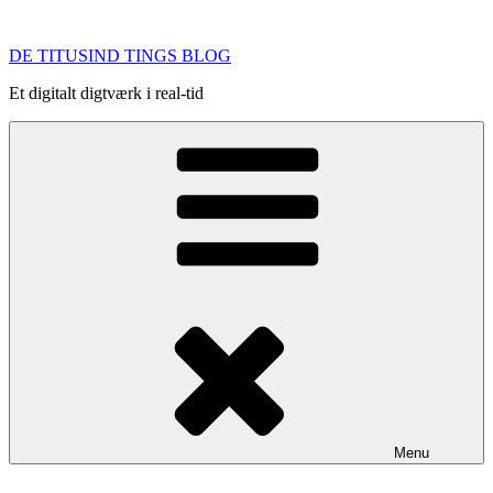
Videre
til
DE TITUSIND TINGS BLOG
indhold
Et digitalt digtværk i real-tid
Menu