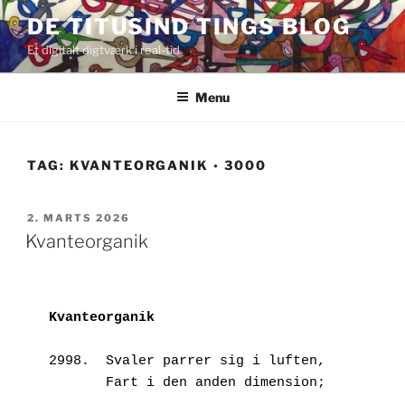
Videre
DE TITUSIND TINGS BLOG
til
Et digitalt digtværk i real-tid
indhold
Menu
TAG:
KVANTEORGANIK ◦ 3000
UDGIVET
2. MARTS 2026
DEN
Kvanteorganik
Kvanteorganik
2998.  Svaler parrer sig i luften,
       Fart i den anden dimension;