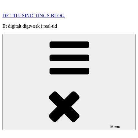
Videre
til
DE TITUSIND TINGS BLOG
indhold
Et digitalt digtværk i real-tid
Menu