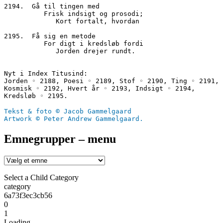
2194.  Gå til tingen med
          Frisk indsigt og prosodi;
             Kort fortalt, hvordan
2195.  Få sig en metode
          For digt i kredsløb fordi
             Jorden drejer rundt.
Nyt i Index Titusind:
Jorden ◦ 2188, Poesi ◦ 2189, Stof ◦ 2190, Ting ◦ 2191, 
Kosmisk ◦ 2192, Hvert år ◦ 2193, Indsigt ◦ 2194, 
Kredsløb ◦ 2195.
Tekst & foto © Jacob Gammelgaard
Artwork © Peter Andrew Gammelgaard.
Emnegrupper – menu
Select a Child Category
category
6a73f3ec3cb56
0
1
Loading....