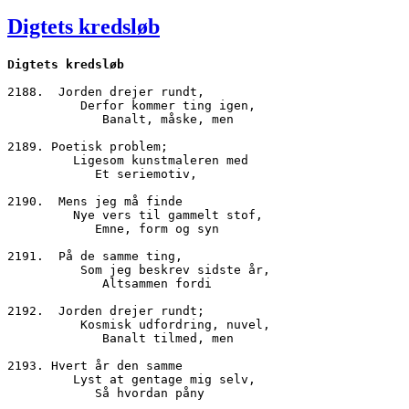
den
Digtets kredsløb
Digtets kredsløb
2188.  Jorden drejer rundt,
          Derfor kommer ting igen,
             Banalt, måske, men
2189. Poetisk problem;
         Ligesom kunstmaleren med
            Et seriemotiv,
2190.  Mens jeg må finde
         Nye vers til gammelt stof,
            Emne, form og syn
2191.  På de samme ting,
          Som jeg beskrev sidste år,
             Altsammen fordi
2192.  Jorden drejer rundt;
          Kosmisk udfordring, nuvel,
             Banalt tilmed, men
2193. Hvert år den samme
         Lyst at gentage mig selv,
            Så hvordan påny