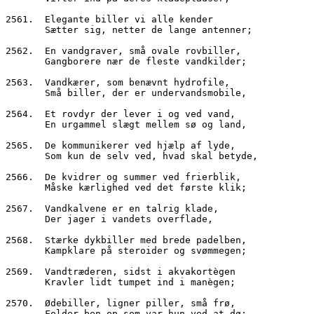
2561.  Elegante biller vi alle kender
       Sætter sig, netter de lange antenner;
2562.  En vandgraver, små ovale rovbiller,
       Gangborere nær de fleste vandkilder;
2563.  Vandkærer, som benævnt hydrofile,
       Små biller, der er undervandsmobile,
2564.  Et rovdyr der lever i og ved vand,
       En urgammel slægt mellem sø og land,
2565.  De kommunikerer ved hjælp af lyde,
       Som kun de selv ved, hvad skal betyde,
2566.  De kvidrer og summer ved frierblik,
       Måske kærlighed ved det første klik;
2567.  Vandkalvene er en talrig klade,
       Der jager i vandets overflade,
2568.  Stærke dykbiller med brede padelben,
       Kampklare på steroider og svømmegen;
2569.  Vandtræderen, sidst i akvakortègen
       Kravler lidt tumpet ind i manègen;
2570.  Ødebiller, ligner piller, små frø,
       Folder ben op som var hun ved at dø;