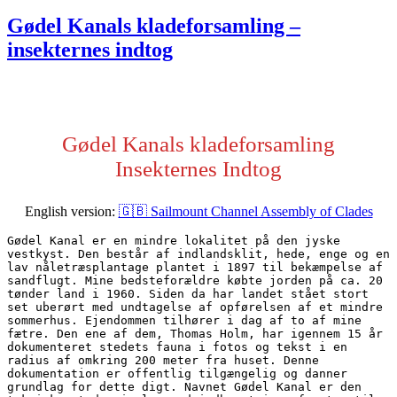
den
Gødel Kanals kladeforsamling –
insekternes indtog
Gødel Kanals kladeforsamling
Insekternes Indtog
English version:
🇬🇧 Sailmount Channel Assembly of Clades
Gødel Kanal er en mindre lokalitet på den jyske 
vestkyst. Den består af indlandsklit, hede, enge og en 
lav nåletræsplantage plantet i 1897 til bekæmpelse af 
sandflugt. Mine bedsteforældre købte jorden på ca. 20 
tønder land i 1960. Siden da har landet stået stort 
set uberørt med undtagelse af opførelsen af et mindre 
sommerhus. Ejendommen tilhører i dag af to af mine 
fætre. Den ene af dem, Thomas Holm, har igennem 15 år 
dokumenteret stedets fauna i fotos og tekst i en 
radius af omkring 200 meter fra huset. Denne 
dokumentation er offentlig tilgængelig og danner 
grundlag for dette digt. Navnet Gødel Kanal er den 