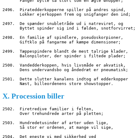
       Fanger bytte så stort som en ægte whopper;
2496.  Piratedderkopperne spiller på andres spind,
       Lokker ejerkoppen frem og snigfanger den ind;
2497.  De spænder snubletråde ud i natreviret, og
       Byttet spinder sig ind i fælden, snotforvirret;
2498.  En familie af spindlere, pseudoskorpioner,
       Giftklo på fangarme af kæmpe dimensioner;
2499.  Tæppespindere blandt de mest talrige klader,
       Balonpiloter, der spinder i filtede plader;
2500.  Vandedderkoppen, hvis livsmåde er akvatisk,
       Dens undervandsbo og åndedræt er pneumatisk;
2501.  Dette slutter kanalens indtog af edderkopper
       Næst, billeordenens store showstopper.
X. Procession biller
2502.  Firetredive familier i felten,
       Over trehundrede arter på pletten;
2503.  Hundredetusinder af arter uden lige,
       Så stor er ordenen, at mange vil sige,
2504.  Det eneste vi med sikkerhed ved