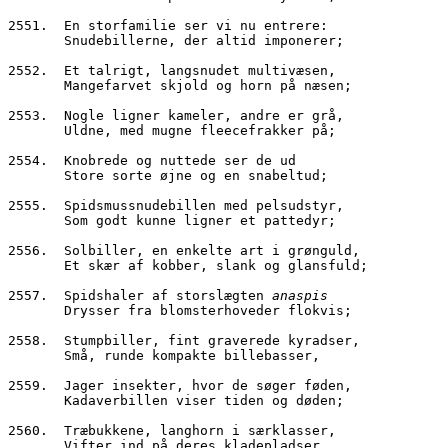
2551.  En storfamilie ser vi nu entrere:
       Snudebillerne, der altid imponerer;
2552.  Et talrigt, langsnudet multivæsen,
       Mangefarvet skjold og horn på næsen;
2553.  Nogle ligner kameler, andre er grå,
       Uldne, med mugne fleecefrakker på;
2554.  Knobrede og nuttede ser de ud
       Store sorte øjne og en snabeltud;
2555.  Spidsmussnudebillen med pelsudstyr,
       Som godt kunne ligner et pattedyr;
2556.  Solbiller, en enkelte art i grønguld,
       Et skær af kobber, slank og glansfuld;
2557.  Spidshaler af storslægten 
anaspis
       Drysser fra blomsterhoveder flokvis;
2558.  Stumpbiller, fint graverede kyradser,
       Små, runde kompakte billebasser,
2559.  Jager insekter, hvor de søger føden,
       Kadaverbillen viser tiden og døden;
2560.  Træbukkene, langhorn i særklasser,
       Vifter ind på deres kladepladser,