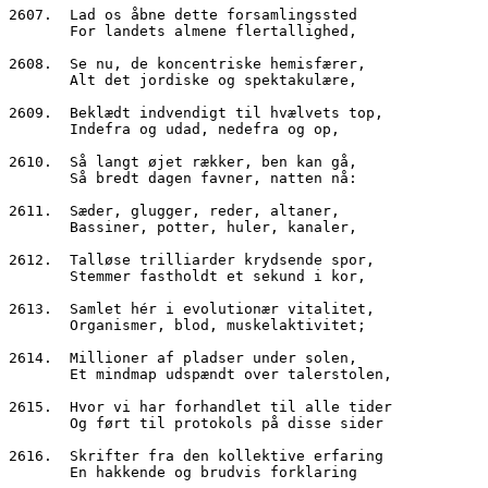
2607.  Lad os åbne dette forsamlingssted
       For landets almene flertallighed,
2608.  Se nu, de koncentriske hemisfærer,
       Alt det jordiske og spektakulære,
2609.  Beklædt indvendigt til hvælvets top,
       Indefra og udad, nedefra og op,
2610.  Så langt øjet rækker, ben kan gå,
       Så bredt dagen favner, natten nå:
2611.  Sæder, glugger, reder, altaner,
       Bassiner, potter, huler, kanaler,
2612.  Talløse trilliarder krydsende spor,
       Stemmer fastholdt et sekund i kor,
2613.  Samlet hér i evolutionær vitalitet,
       Organismer, blod, muskelaktivitet;
2614.  Millioner af pladser under solen,
       Et mindmap udspændt over talerstolen,
2615.  Hvor vi har forhandlet til alle tider
       Og ført til protokols på disse sider
2616.  Skrifter fra den kollektive erfaring
       En hakkende og brudvis forklaring