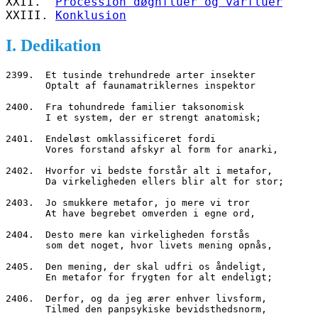
XXII.  
Procession døgnfluer og vårfluer
XXIII. 
Konklusion
I. Dedikation
2399.  Et tusinde trehundrede arter insekter
       Optalt af faunamatriklernes inspektor 
2400.  Fra tohundrede familier taksonomisk
       I et system, der er strengt anatomisk;
2401.  Endeløst omklassificeret fordi
       Vores forstand afskyr al form for anarki,
2402.  Hvorfor vi bedste forstår alt i metafor,
       Da virkeligheden ellers blir alt for stor;
2403.  Jo smukkere metafor, jo mere vi tror
       At have begrebet omverden i egne ord,
2404.  Desto mere kan virkeligheden forstås
       som det noget, hvor livets mening opnås,
2405.  Den mening, der skal udfri os åndeligt,
       En metafor for frygten for alt endeligt;
2406.  Derfor, og da jeg ærer enhver livsform,
       Tilmed den panpsykiske bevidsthedsnorm,