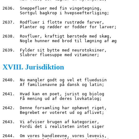
2636.  Sneppefluer med fin vingetegning,
       Sortgul bagkrop i hvepseefterliging;
2637.  Rodfluer i flotte rustrøde farver,
       Planter og rødder er fodder for larver;
2638.  Rovfluer, kraftigt børstede med skæg,
       Nogle hunner med brod til lægning af æg
2639.  Fylder sit bytte med neurotoksiner,
       Slubrer fluesuppe med vitaminer;
XVIII. Jurisdiktion
2640.  Nu mangler godt og vel et fluedusin
       Af familienavne på dansk og latin;
2641.  Hvad kan en poet, jurist og biolog
       Få mening ud af deres lovkatalog;
2642.  Denne forsamling har ophævet riget,
       Begrebet er voteret ud og aflivet;
2643.  Vi afviser brugen af kategorier,
       Fordi det i realiteten intet siger
2644.  Om vores handleevne, vores levevis,