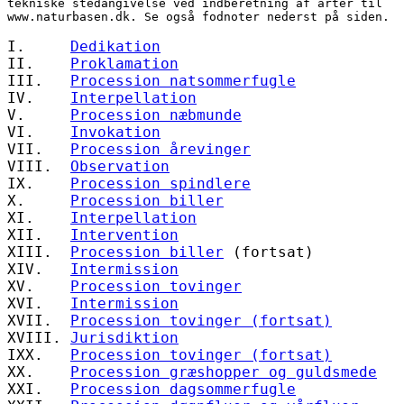
tekniske stedangivelse ved indberetning af arter til 
www.naturbasen.dk. Se også fodnoter nederst på siden.
I.     
Dedikation
II.    
Proklamation
III.   
Procession natsommerfugle
IV.    
Interpellation
V.     
Procession næbmunde
VI.    
Invokation
VII.   
Procession årevinger
VIII.  
Observation
IX.    
Procession spindlere
X.     
Procession biller
XI.    
Interpellation
XII.   
Intervention
XIII.  
Procession biller
 (fortsat)
XIV.   
Intermission
XV.    
Procession tovinger
XVI.   
Intermission
XVII.  
Procession tovinger (fortsat)
XVIII. 
Jurisdiktion
IXX.   
Procession tovinger (fortsat)
XX.    
Procession græshopper og guldsmede
XXI.   
Procession dagsommerfugle