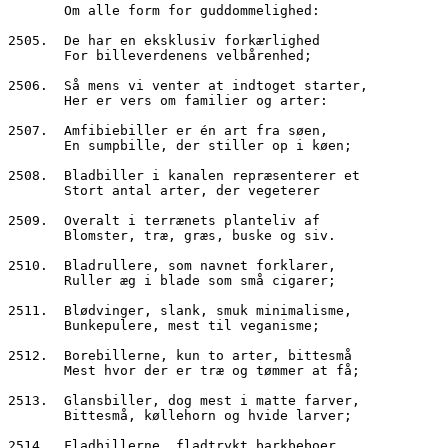
       Om alle form for guddommelighed:
2505.  De har en eksklusiv forkærlighed
       For billeverdenens velbårenhed;
2506.  Så mens vi venter at indtoget starter,
       Her er vers om familier og arter:
2507.  Amfibiebiller er én art fra søen,
       En sumpbille, der stiller op i køen;
2508.  Bladbiller i kanalen repræsenterer et
       Stort antal arter, der vegeterer
2509.  Overalt i terrænets planteliv af
       Blomster, træ, græs, buske og siv.
2510.  Bladrullere, som navnet forklarer,
       Ruller æg i blade som små cigarer;
2511.  Blødvinger, slank, smuk minimalisme,
       Bunkepulere, mest til veganisme;
2512.  Borebillerne, kun to arter, bittesmå
       Mest hvor der er træ og tømmer at få;
2513.  Glansbiller, dog mest i matte farver,
       Bittesmå, køllehorn og hvide larver;
2514.  Fladbillerne, fladtrykt barkbeboer