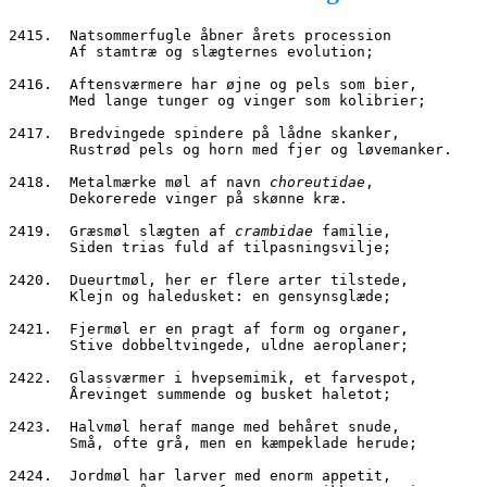
2415.  Natsommerfugle åbner årets procession
       Af stamtræ og slægternes evolution;
2416.  Aftensværmere har øjne og pels som bier,
       Med lange tunger og vinger som kolibrier;
2417.  Bredvingede spindere på lådne skanker,
       Rustrød pels og horn med fjer og løvemanker.
2418.  Metalmærke møl af navn 
choreutidae
,
       Dekorerede vinger på skønne kræ.
2419.  Græsmøl slægten af 
crambidae
 familie,
       Siden trias fuld af tilpasningsvilje;
2420.  Dueurtmøl, her er flere arter tilstede,
       Klejn og haledusket: en gensynsglæde;
2421.  Fjermøl er en pragt af form og organer,
       Stive dobbeltvingede, uldne aeroplaner;
2422.  Glassværmer i hvepsemimik, et farvespot,
       Årevinget summende og busket haletot;
2423.  Halvmøl heraf mange med behåret snude,
       Små, ofte grå, men en kæmpeklade herude;
2424.  Jordmøl har larver med enorm appetit,