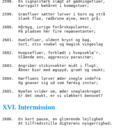
2598.  En signalstærk slægt af gødningefluer,
       Karrygult behåret i komøgstuer;
2599.  Græsfluer sætter larver i korn og strå
       Slank flue, rødbrune øjne, mest grå;
2600.  Hårmyg, ivrige forårskopulanter,
       På pladsen hér fire repæsentanter;
2601.  Humlefluer, uldent bryst og bag,
       Sort, stiv snabel og magisk vingeslag
2602.  Hvepsefluer, forklædt i hvepseklæ’r,
       Slående ens, aggressiv parasitær,
2603.  Angriber stikinsekter midt i flugt,
       Åbner bier med ægspyd, grumt og smukt;
2604.  Kærfluens larver æder snegle indefra
       Og gnaver sig ud som færdig instar;
2605.  Nymfen vrider om, æder snegleskroget
       Er det smukt, er vi ulækkert benovet?
XVI. Intermission
2606.  En kort pause, en glimrende lejlighed
       At tilfredsstille digterens nysgerrighed;