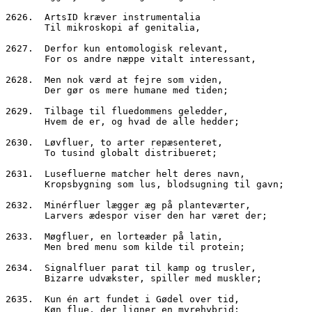
2626.  ArtsID kræver instrumentalia
       Til mikroskopi af genitalia,
2627.  Derfor kun entomologisk relevant,
       For os andre næppe vitalt interessant,
2628.  Men nok værd at fejre som viden,
       Der gør os mere humane med tiden;
2629.  Tilbage til fluedommens geledder,
       Hvem de er, og hvad de alle hedder;
2630.  Løvfluer, to arter repæsenteret,
       To tusind globalt distribueret;
2631.  Lusefluerne matcher helt deres navn,
       Kropsbygning som lus, blodsugning til gavn;
2632.  Minérfluer lægger æg på planteværter,
       Larvers ædespor viser den har været der;
2633.  Møgfluer, en lorteæder på latin,
       Men bred menu som kilde til protein;
2634.  Signalfluer parat til kamp og trusler,
       Bizarre udvækster, spiller med muskler;
2635.  Kun én art fundet i Gødel over tid,
       Køn flue, der ligner en myrehybrid;