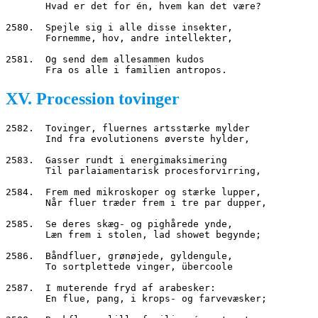
       Hvad er det for én, hvem kan det være?
2580.  Spejle sig i alle disse insekter,
       Fornemme, hov, andre intellekter,
2581.  Og send dem allesammen kudos
       Fra os alle i familien antropos.
XV. Procession tovinger
2582.  Tovinger, fluernes artsstærke mylder
       Ind fra evolutionens øverste hylder,
2583.  Gasser rundt i energimaksimering
       Til parlaiamentarisk procesforvirring,
2584.  Frem med mikroskoper og stærke lupper,
       Når fluer træder frem i tre par dupper,
2585.  Se deres skæg- og pighårede ynde,
       Læn frem i stolen, lad showet begynde;
2586.  Båndfluer, grønøjede, gyldengule,
       To sortplettede vinger, übercoole
2587.  I muterende fryd af arabesker:
       En flue, pang, i krops- og farvevæsker;