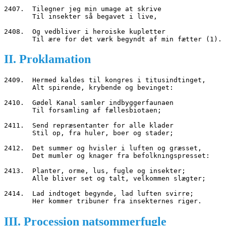
2407.  Tilegner jeg min umage at skrive
       Til insekter så begavet i live,
2408.  Og vedbliver i heroiske kupletter
       Til ære for det værk begyndt af min fætter (1).
II. Proklamation
2409.  Hermed kaldes til kongres i titusindtinget,
       Alt spirende, krybende og bevinget:
2410.  Gødel Kanal samler indbyggerfaunaen
       Til forsamling af fællesbiotaen;
2411.  Send repræsentanter for alle klader
       Stil op, fra huler, boer og stader;
2412.  Det summer og hvisler i luften og græsset,
       Det mumler og knager fra befolkningspresset:
2413.  Planter, orme, lus, fugle og insekter;
       Alle bliver set og talt, velkommen slægter;
2414.  Lad indtoget begynde, lad luften svirre;
       Her kommer tribuner fra insekternes riger.
III. Procession natsommerfugle