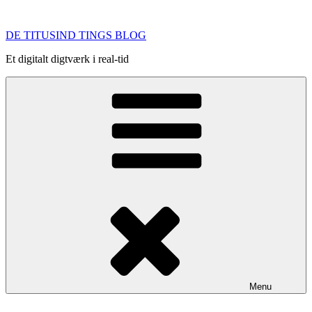
Videre
til
DE TITUSIND TINGS BLOG
indhold
Et digitalt digtværk i real-tid
Menu