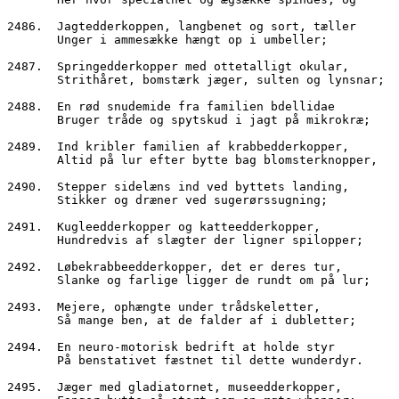
2486.  Jagtedderkoppen, langbenet og sort, tæller
       Unger i ammesække hængt op i umbeller;
2487.  Springedderkopper med ottetalligt okular,
       Strithåret, bomstærk jæger, sulten og lynsnar;
2488.  En rød snudemide fra familien bdellidae
       Bruger tråde og spytskud i jagt på mikrokræ;
2489.  Ind kribler familien af krabbedderkopper,
       Altid på lur efter bytte bag blomsterknopper,
2490.  Stepper sidelæns ind ved byttets landing,
       Stikker og dræner ved sugerørssugning;
2491.  Kugleedderkopper og katteedderkopper,
       Hundredvis af slægter der ligner spilopper;
2492.  Løbekrabbeedderkopper, det er deres tur,
       Slanke og farlige ligger de rundt om på lur;
2493.  Mejere, ophængte under trådskeletter,
       Så mange ben, at de falder af i dubletter;
2494.  En neuro-motorisk bedrift at holde styr
       På benstativet fæstnet til dette wunderdyr.
2495.  Jæger med gladiatornet, museedderkopper,