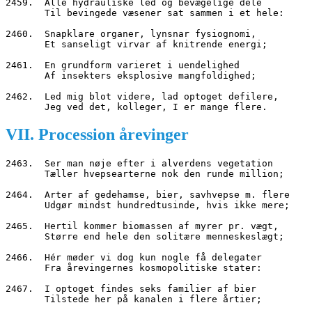
2459.  Alle hydrauliske led og bevægelige dele
       Til bevingede væsener sat sammen i et hele:
2460.  Snapklare organer, lynsnar fysiognomi,
       Et sanseligt virvar af knitrende energi;
2461.  En grundform varieret i uendelighed
       Af insekters eksplosive mangfoldighed;
2462.  Led mig blot videre, lad optoget defilere,
       Jeg ved det, kolleger, I er mange flere.
VII. Procession årevinger
2463.  Ser man nøje efter i alverdens vegetation
       Tæller hvepsearterne nok den runde million;
2464.  Arter af gedehamse, bier, savhvepse m. flere
       Udgør mindst hundredtusinde, hvis ikke mere;
2465.  Hertil kommer biomassen af myrer pr. vægt,
       Større end hele den solitære menneskeslægt;
2466.  Hér møder vi dog kun nogle få delegater
       Fra årevingernes kosmopolitiske stater:
2467.  I optoget findes seks familier af bier
       Tilstede her på kanalen i flere årtier;