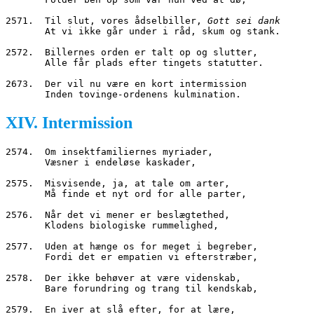
2571.  Til slut, vores ådselbiller, 
Gott sei dank
       At vi ikke går under i råd, skum og stank.
2572.  Billernes orden er talt op og slutter,
       Alle får plads efter tingets statutter.
2673.  Der vil nu være en kort intermission
       Inden tovinge
-
ordenens kulmination.
XIV. Intermission
2574.  Om insektfamiliernes myriader,
       Væsner i endeløse kaskader,
2575.  Misvisende, ja, at tale om arter,
       Må finde et nyt ord for alle parter,
2576.  Når det vi mener er beslægtethed,
       Klodens biologiske rummelighed,
2577.  Uden at hænge os for meget i begreber,
       Fordi det er empatien vi efterstræber,
2578.  Der ikke behøver at være videnskab,
       Bare forundring og trang til kendskab,
2579.  En iver at slå efter, for at lære,