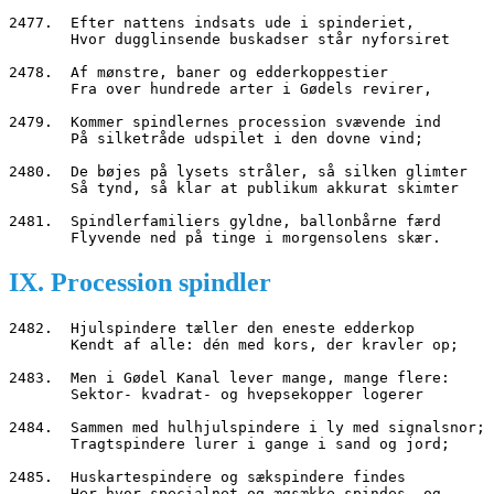
2477.  Efter nattens indsats ude i spinderiet,
       Hvor dugglinsende buskadser står nyforsiret
2478.  Af mønstre, baner og edderkoppestier
       Fra over hundrede arter i Gødels revirer,
2479.  Kommer spindlernes procession svævende ind
       På silketråde udspilet i den dovne vind;
2480.  De bøjes på lysets stråler, så silken glimter
       Så tynd, så klar at publikum akkurat skimter
2481.  Spindlerfamiliers gyldne, ballonbårne færd
       Flyvende ned på tinge i morgensolens skær.
IX. Procession spindler
2482.  Hjulspindere tæller den eneste edderkop
       Kendt af alle: dén med kors, der kravler op;
2483.  Men i Gødel Kanal lever mange, mange flere:
       Sektor- kvadrat- og hvepsekopper logerer
2484.  Sammen med hulhjulspindere i ly med signalsnor;
       Tragtspindere lurer i gange i sand og jord;
2485.  Huskartespindere og sækspindere findes
       Her hvor specialnet og ægsække spindes, og