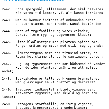
2442.  Gode spørgsmål, allesammen, der skal besvares,
       Når vores tid kommer, vil alt kunne forklares;
2443.  Men nu kommer indtoget af næbmundes orden,
       En stor stamme, men i Gødel Kanal består den
2444.  Mest af tægefamilier og vores cikader,
       Dertil flere ryg- og bugsvømmer-klader;
2445.  Bitte bladlustæger med piratens spidse næb,
       Fanger smålus og mider med stik, sug og dræb;
2446.  Blomstertægens mere end titusind arter, en
       Rygmærket stamme blandt forsamlingens parter;
2447.  Bug- og rygsvømmere ror som bådsmænd på vandet,
       Hvor de æder planter, småkræ og alt muligt 
andet;
2448.  Buskcikaden er lille og kroppen brunmeleret
       Med glasvinger smukt plettet og dekoreret.
2449.  Bredtæger indkapslet i blødt vingepanser,
       Trekantet rygmærke, med skjold og horn som 
lanser;
2450.  Frøtægens storfamilie, en ivrig veganer,
       Endeløst kropsvarieret i underklaner;