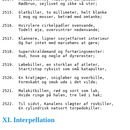
       Rødbrun, sejlivet og ikke så stor;
2515.  Glatbiller, to millimeter, helt blanke
       I mug og mosser, betræd med omtanke;
2516.  Hvirvlere cirkelpadler ovenvande,
       Todelt øje, overvintrer nedenvande;
2517.  Klannere, ligner sovjetfarvet interieur
       Og har intet med mariehøns at gøre;
2518.  Superskraldemand og fortæringsmester:
       Hud, hove og negle af dyrerester;
2519.  Løbebiller, en storklan af atleter,
       Start/stop rykvist som små katapulter,
2520.  En kratjæger, snigløber og overbille,
       Formskabt og smuk ude i det vilde;
2521.  Malakitbillen, rød og sort som lak,
       Hvide ringe på halen, tre led i hak;
2522.  Til sidst, Kanalens slægter af rovbiller,
       En cylindrisk natsort torpedokiller.
XI. Interpellation