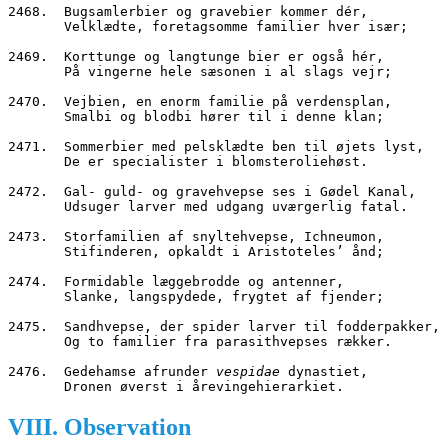
2468.  Bugsamlerbier og gravebier kommer dér,
       Velklædte, foretagsomme familier hver især;
2469.  Korttunge og langtunge bier er også hér,
       På vingerne hele sæsonen i al slags vejr;
2470.  Vejbien, en enorm familie på verdensplan,
       Smalbi og blodbi hører til i denne klan;
2471.  Sommerbier med pelsklædte ben til øjets lyst,
       De er specialister i blomsteroliehøst.
2472.  Gal- guld- og gravehvepse ses i Gødel Kanal,
       Udsuger larver med udgang uværgerlig fatal.
2473.  Storfamilien af snyltehvepse, Ichneumon,
       Stifinderen, opkaldt i Aristoteles’ ånd;
2474.  Formidable læggebrodde og antenner,
       Slanke, langspydede, frygtet af fjender;
2475.  Sandhvepse, der spider larver til fodderpakker,
       Og to familier fra parasithvepses rækker.
2476.  Gedehamse afrunder 
vespidae
 dynastiet,
       Dronen øverst i årevingehierarkiet.
VIII. Observation