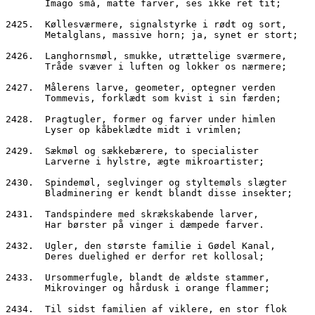
       Imago små, matte farver, ses ikke ret tit;
2425.  Køllesværmere, signalstyrke i rødt og sort,
       Metalglans, massive horn; ja, synet er stort;
2426.  Langhornsmøl, smukke, utrættelige sværmere,
       Tråde svæver i luften og lokker os nærmere;
2427.  Målerens larve, geometer, optegner verden
       Tommevis, forklædt som kvist i sin færden;
2428.  Pragtugler, former og farver under himlen
       Lyser op kåbeklædte midt i vrimlen;
2429.  Sækmøl og sækkebærere, to specialister
       Larverne i hylstre, ægte mikroartister;
2430.  Spindemøl, seglvinger og styltemøls slægter
       Bladminering er kendt blandt disse insekter;
2431.  Tandspindere med skrækskabende larver,
       Har børster på vinger i dæmpede farver.
2432.  Ugler, den største familie i Gødel Kanal,
       Deres duelighed er derfor ret kollosal;
2433.  Ursommerfugle, blandt de ældste stammer,
       Mikrovinger og hårdusk i orange flammer;
2434.  Til sidst familien af viklere, en stor flok