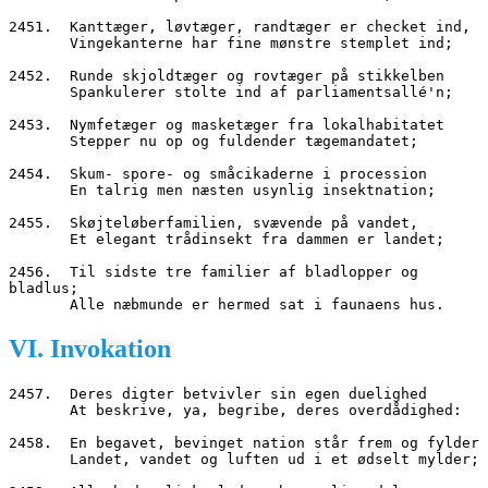
2451.  Kanttæger, løvtæger, randtæger er checket ind,
       Vingekanterne har fine mønstre stemplet ind;
2452.  Runde skjoldtæger og rovtæger på stikkelben
       Spankulerer stolte ind af parliamentsallé'n;
2453.  Nymfetæger og masketæger fra lokalhabitatet
       Stepper nu op og fuldender tægemandatet;
2454.  Skum- spore- og småcikaderne i procession
       En talrig men næsten usynlig insektnation;
2455.  Skøjteløberfamilien, svævende på vandet,
       Et elegant trådinsekt fra dammen er landet;
2456.  Til sidste tre familier af bladlopper og 
bladlus;
       Alle næbmunde er hermed sat i faunaens hus.
VI. Invokation
2457.  Deres digter betvivler sin egen duelighed
       At beskrive, ya, begribe, deres overdådighed:
2458.  En begavet, bevinget nation står frem og fylder
       Landet, vandet og luften ud i et ødselt mylder;