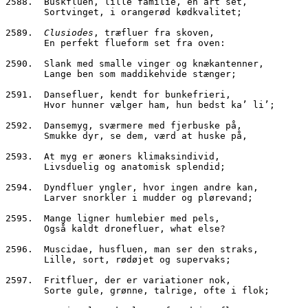
2588.  Buskfluen, lille familie, én art set,
       Sortvinget, i orangerød kødkvalitet;
2589.  
Clusiodes
, træfluer fra skoven,
       En perfekt flueform set fra oven:
2590.  Slank med smalle vinger og knækantenner,
       Lange ben som maddikehvide stænger;
2591.  Dansefluer, kendt for bunkefrieri,
       Hvor hunner vælger ham, hun bedst ka’ li’;
2592.  Dansemyg, sværmere med fjerbuske på,
       Smukke dyr, se dem, værd at huske på,
2593.  At myg er æoners klimaksindivid,
       Livsduelig og anatomisk splendid;
2594.  Dyndfluer yngler, hvor ingen andre kan,
       Larver snorkler i mudder og plørevand;
2595.  Mange ligner humlebier med pels,
       Også kaldt dronefluer, what else?
2596.  Muscidae, husfluen, man ser den straks,
       Lille, sort, rødøjet og supervaks;
2597.  Fritfluer, der er variationer nok,
       Sorte gule, grønne, talrige, ofte i flok;