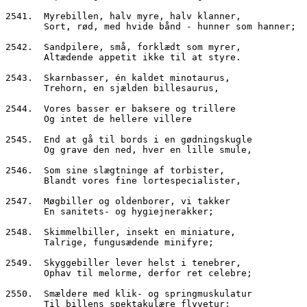
2541.  Myrebillen, halv myre, halv klanner,
       Sort, rød, med hvide bånd - hunner som hanner;
2542.  Sandpilere, små, forklædt som myrer,
       Altædende appetit ikke til at styre.
2543.  Skarnbasser, én kaldet minotaurus,
       Trehorn, en sjælden billesaurus,
2544.  Vores basser er baksere og trillere
       Og intet de hellere villere
2545.  End at gå til bords i en gødningskugle
       Og grave den ned, hver en lille smule,
2546.  Som sine slægtninge af torbister,
       Blandt vores fine lortespecialister,
2547.  Møgbiller og oldenborer, vi takker
       En sanitets- og hygiejnerakker;
2548.  Skimmelbiller, insekt en miniature,
       Talrige, fungusædende minifyre;
2549.  Skyggebiller lever helst i tenebrer,
       Ophav til melorme, derfor ret celebre;
2550.  Smældere med klik- og springmuskulatur
       Til billens spektakulære flyvetur;