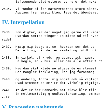
       Saftsugende bladrullere; og nu er det nok:
2435.  Vi runder af for natsværmernes store skare,
       Applaus fra hemicirklen; leve det åbenbare.
IV. Interpellation
2436.  Som digter, er der noget jeg gerne vil vide:
       Hvordan sættes tinget? En midte ud til hver 
side?
2437.  Hjælp mig bedre at se, hvordan ser det ud
       Dette ting, når det er samlet og fyldt ud?
2438.  En cirkel, et kryds, en geometrisk figur,
       En kegle, en kubus, eller dem alle efter tur?
2439.  Hvordan skal kladerne afgive deres stemme?
       Her mangler forklaring, kan jeg fornemme;
2440.  Og endelig, fortæl mig noget nok så vigtigt
       Hvad stemmer de om? Er det virkelig rigtigt,
2441.  At det er hér Danmarks naturlove blir til:
       En mellemartslig grundlovsforsamling, om man 
vil?
V. Procession næbmunde