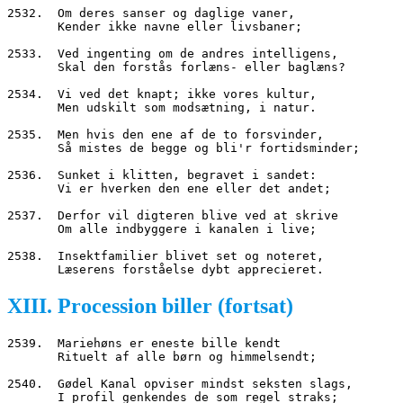
2532.  Om deres sanser og daglige vaner,
       Kender ikke navne eller livsbaner;
2533.  Ved ingenting om de andres intelligens,
       Skal den forstås forlæns- eller baglæns?
2534.  Vi ved det knapt; ikke vores kultur,
       Men udskilt som modsætning, i natur.
2535.  Men hvis den ene af de to forsvinder,
       Så mistes de begge og bli'r fortidsminder;
2536.  Sunket i klitten, begravet i sandet:
       Vi er hverken den ene eller det andet;
2537.  Derfor vil digteren blive ved at skrive
       Om alle indbyggere i kanalen i live;
2538.  Insektfamilier blivet set og noteret,
       Læserens forståelse dybt apprecieret.
XIII. Procession biller (fortsat)
2539.  Mariehøns er eneste bille kendt
       Rituelt af alle børn og himmelsendt;
2540.  Gødel Kanal opviser mindst seksten slags,
       I profil genkendes de som regel straks;