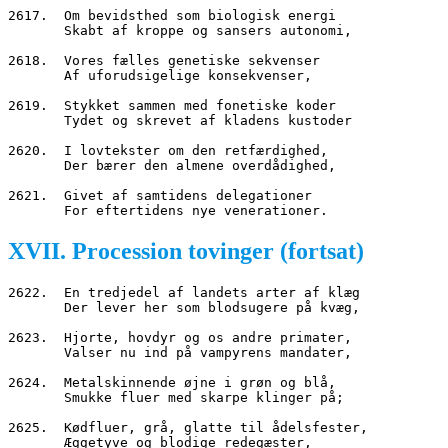
2617.  Om bevidsthed som biologisk energi
       Skabt af kroppe og sansers autonomi,
2618.  Vores fælles genetiske sekvenser
       Af uforudsigelige konsekvenser,
2619.  Stykket sammen med fonetiske koder
       Tydet og skrevet af kladens kustoder
2620.  I lovtekster om den retfærdighed,
       Der bærer den almene overdådighed,
2621.  Givet af samtidens delegationer
       For eftertidens nye venerationer.
XVII. Procession tovinger (fortsat)
2622.  En tredjedel af landets arter af klæg
       Der lever her som blodsugere på kvæg,
2623.  Hjorte, hovdyr og os andre primater,
       Valser nu ind på vampyrens mandater,
2624.  Metalskinnende øjne i grøn og blå,
       Smukke fluer med skarpe klinger på;
2625.  Kødfluer, grå, glatte til ådelsfester,
       Æggetyve og blodige redegæster,