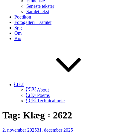
Emneliste
Seneste tekster
Samlet tekst
Poetikon
Fotogalleri – samlet
Søg
Om
Bio
🇬🇧
🇬🇧 About
🇬🇧 Poems
🇬🇧 Technical note
Tag:
Klæg ◦ 2622
Udgivet
2. november 2025
31. december 2025