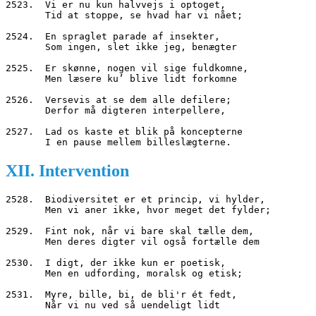
2523.  Vi er nu kun halvvejs i optoget,
       Tid at stoppe, se hvad har vi nået;
2524.  En spraglet parade af insekter,
       Som ingen, slet ikke jeg, benægter
2525.  Er skønne, nogen vil sige fuldkomne,
       Men læsere ku’ blive lidt forkomne
2526.  Versevis at se dem alle defilere;
       Derfor må digteren interpellere,
2527.  Lad os kaste et blik på koncepterne
       I en pause mellem billeslægterne.
XII. Intervention
2528.  Biodiversitet er et princip, vi hylder,
       Men vi aner ikke, hvor meget det fylder;
2529.  Fint nok, når vi bare skal tælle dem,
       Men deres digter vil også fortælle dem
2530.  I digt, der ikke kun er poetisk,
       Men en udfording, moralsk og etisk;
2531.  Myre, bille, bi, de bli'r ét fedt,
       Når vi nu ved så uendeligt lidt