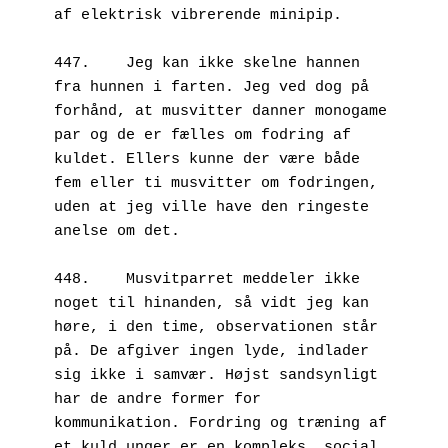
af elektrisk vibrerende minipip.
447.	Jeg kan ikke skelne hannen 
fra hunnen i farten. Jeg ved dog på 
forhånd, at musvitter danner monogame 
par og de er fælles om fodring af 
kuldet. Ellers kunne der være både 
fem eller ti musvitter om fodringen, 
uden at jeg ville have den ringeste 
anelse om det.
448.	Musvitparret meddeler ikke 
noget til hinanden, så vidt jeg kan 
høre, i den time, observationen står 
på. De afgiver ingen lyde, indlader 
sig ikke i samvær. Højst sandsynligt 
har de andre former for 
kommunikation. Fordring og træning af 
et kuld unger er en kompleks, social 