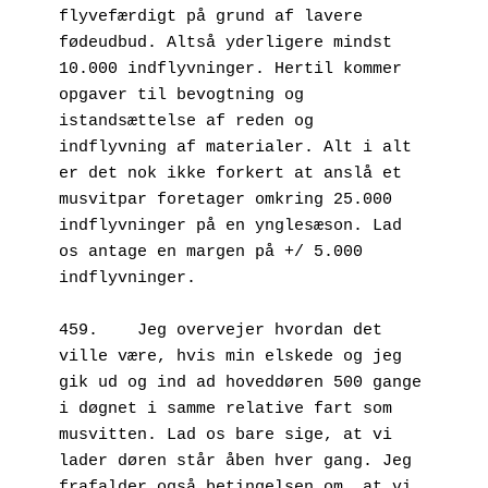
flyvefærdigt på grund af lavere 
fødeudbud. Altså yderligere mindst 
10.000 indflyvninger. Hertil kommer 
opgaver til bevogtning og 
istandsættelse af reden og 
indflyvning af materialer. Alt i alt 
er det nok ikke forkert at anslå et 
musvitpar foretager omkring 25.000 
indflyvninger på en ynglesæson. Lad 
os antage en margen på +/ 5.000 
indflyvninger. 
459.	Jeg overvejer hvordan det 
ville være, hvis min elskede og jeg 
gik ud og ind ad hoveddøren 500 gange 
i døgnet i samme relative fart som 
musvitten. Lad os bare sige, at vi 
lader døren står åben hver gang. Jeg 
frafalder også betingelsen om, at vi 