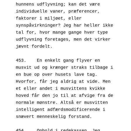
hunnens udflyvning; kan det være 
individuelle vaner, præferencer, 
faktorer i miljøet, eller 
synspåvirkninger? Jeg har heller ikke 
tal for, hvor mange gange hver type 
udflyvning foretages, men det virker 
jævnt fordelt. 
453.	En enkelt gang flyver en 
musvit ud og krænger straks tilbage i 
en bue op over husets lave tag. 
Hvorfor, får jeg aldrig at vide. Men 
et eller andet i musvittens kvikke 
hoved får den jo til at afvige fra de 
normale mønstre. Altså er musvitten 
intelligent adfærdsmodificerende i 
snævert menneskelig forstand.
454.	Ophold i redekassen. Jeg 