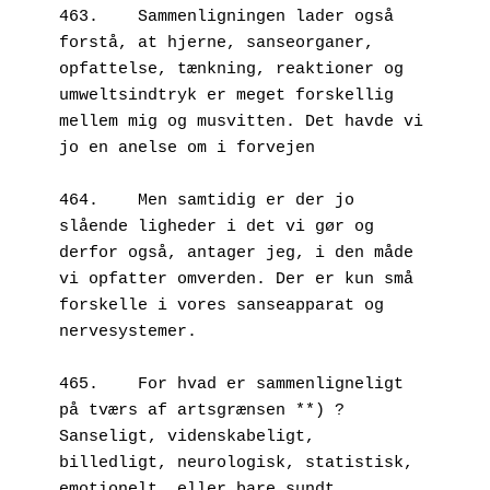
463.	Sammenligningen lader også 
forstå, at hjerne, sanseorganer, 
opfattelse, tænkning, reaktioner og 
umweltsindtryk er meget forskellig 
mellem mig og musvitten. Det havde vi 
jo en anelse om i forvejen
464.	Men samtidig er der jo 
slående ligheder i det vi gør og 
derfor også, antager jeg, i den måde 
vi opfatter omverden. Der er kun små 
forskelle i vores sanseapparat og 
nervesystemer. 
465.	For hvad er sammenligneligt 
på tværs af artsgrænsen **) ? 
Sanseligt, videnskabeligt, 
billedligt, neurologisk, statistisk, 
emotionelt, eller bare sundt 