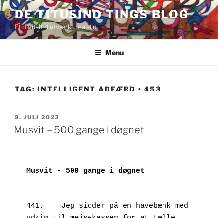
Videre
DE TITUSIND TINGS BLOG
til
Et digitalt digtværk i real-tid
indhold
Menu
TAG:
INTELLIGENT ADFÆRD • 453
UDGIVET
9. JULI 2023
DEN
Musvit – 500 gange i døgnet
Musvit - 500 gange i døgnet
441.	Jeg sidder på en havebænk med 
udkig til mejsekassen for at tælle 