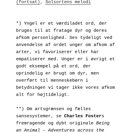
(fortsat)
, 
Solsortens melodi
*) Yngel er et værdiladet ord, der 
bruges til at fratage dyr og deres 
afkom personlighed. Ses tydeligt ved 
anvendelse af ordet unger om afkom af 
arter, vi favoriserer eller har 
empatiserer med. Unger er i øvrigt et 
godt eksempel på et ord, der 
oprindelig er brugt om dyr, men 
overført til menneskebørn i 
betydningen vi tager ikke vores afkom 
alt for højtideligt.
**) Om artsgrænsen og fælles 
sansesystemer, se 
Charles Foster
s 
fremragende og dybt originale 
Being 
an Animal – Adventures across the 