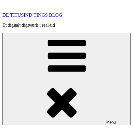
Videre
til
DE TITUSIND TINGS BLOG
indhold
Et digitalt digtværk i real-tid
Menu