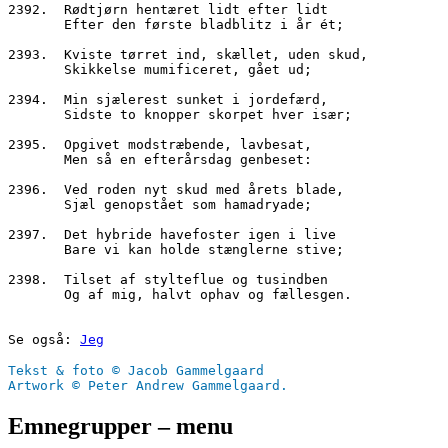
2392.  Rødtjørn hentæret lidt efter lidt
       Efter den første bladblitz i år ét;
2393.  Kviste tørret ind, skællet, uden skud,
       Skikkelse mumificeret, gået ud;
2394.  Min sjælerest sunket i jordefærd,
       Sidste to knopper skorpet hver især;
2395.  Opgivet modstræbende, lavbesat,
       Men så en efterårsdag genbeset:
2396.  Ved roden nyt skud med årets blade,
       Sjæl genopstået som hamadryade;
2397.  Det hybride havefoster igen i live
       Bare vi kan holde stænglerne stive;
2398.  Tilset af stylteflue og tusindben
       Og af mig, halvt ophav og fællesgen.
Se også: 
Jeg
Tekst & foto © Jacob Gammelgaard
Artwork © Peter Andrew Gammelgaard.
Emnegrupper – menu