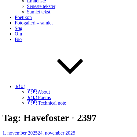
Emneliste
Seneste tekster
Samlet tekst
Poetikon
Fotogalleri – samlet
Søg
Om
Bio
🇬🇧
🇬🇧 About
🇬🇧 Poems
🇬🇧 Technical note
Tag:
Havefoster ◦ 2397
Udgivet
1. november 2025
24. november 2025