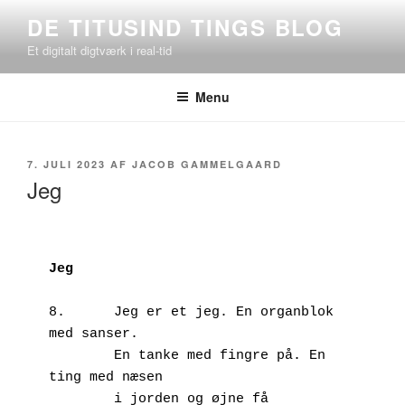
Videre
DE TITUSIND TINGS BLOG
til
Et digitalt digtværk i real-tid
indhold
Menu
UDGIVET
7. JULI 2023
AF
JACOB GAMMELGAARD
DEN
Jeg
Jeg
8.	Jeg er et jeg. En organblok 
med sanser. 

        En tanke med fingre på. En 
ting med næsen

        i jorden og øjne få 