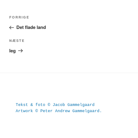
Indlægsnavigation
Forrige
FORRIGE
indlæg
Det flade land
Næste
NÆSTE
indlæg
Ieg
Tekst & foto © Jacob Gammelgaard
Artwork © Peter Andrew Gammelgaard.