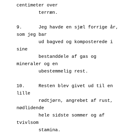
centimeter over 

        terræn.

9.	Jeg havde en sjæl forrige år, 
som jeg bar

        ud bagved og komposterede i 
sine 

        bestanddele af gas og 
mineraler og en 

        ubestemmelig rest. 

10.	Resten blev givet ud til en 
lille 

        rødtjørn, angrebet af rust, 
nødlidende

        hele sidste sommer og af 
tvivlsom 

        stamina.
