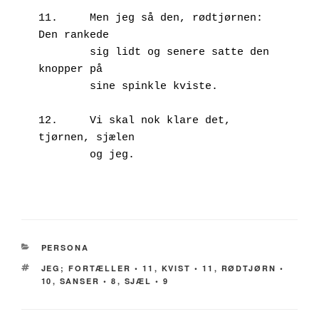
11.	Men jeg så den, rødtjørnen: 
Den rankede

        sig lidt og senere satte den 
knopper på 

        sine spinkle kviste. 

12.	Vi skal nok klare det, 
tjørnen, sjælen 

KATEGORIER
PERSONA
TAGS
JEG; FORTÆLLER • 11
,
KVIST • 11
,
RØDTJØRN •
10
,
SANSER • 8
,
SJÆL • 9