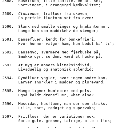
2588.  Buskfluen, lille familie, én art set,
       Sortvinget, i orangerød kødkvalitet;
2589.  
Clusiodes
, træfluer fra skoven,
       En perfekt flueform set fra oven:
2590.  Slank med smalle vinger og knækantenner,
       Lange ben som maddikehvide stænger;
2591.  Dansefluer, kendt for bunkefrieri,
       Hvor hunner vælger ham, hun bedst ka’ li’;
2592.  Dansemyg, sværmere med fjerbuske på,
       Smukke dyr, se dem, værd at huske på,
2593.  At myg er æoners klimaksindivid,
       Livsduelig og anatomisk splendid;
2594.  Dyndfluer yngler, hvor ingen andre kan,
       Larver snorkler i mudder og plørevand;
2595.  Mange ligner humlebier med pels,
       Også kaldt dronefluer, what else?
2596.  Muscidae, husfluen, man ser den straks,
       Lille, sort, rødøjet og supervaks;
2597.  Fritfluer, der er variationer nok,
       Sorte gule, grønne, talrige, ofte i flok;