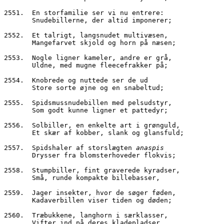
2551.  En storfamilie ser vi nu entrere:
       Snudebillerne, der altid imponerer;
2552.  Et talrigt, langsnudet multivæsen,
       Mangefarvet skjold og horn på næsen;
2553.  Nogle ligner kameler, andre er grå,
       Uldne, med mugne fleecefrakker på;
2554.  Knobrede og nuttede ser de ud
       Store sorte øjne og en snabeltud;
2555.  Spidsmussnudebillen med pelsudstyr,
       Som godt kunne ligner et pattedyr;
2556.  Solbiller, en enkelte art i grønguld,
       Et skær af kobber, slank og glansfuld;
2557.  Spidshaler af storslægten 
anaspis
       Drysser fra blomsterhoveder flokvis;
2558.  Stumpbiller, fint graverede kyradser,
       Små, runde kompakte billebasser,
2559.  Jager insekter, hvor de søger føden,
       Kadaverbillen viser tiden og døden;
2560.  Træbukkene, langhorn i særklasser,
       Vifter ind på deres kladepladser,