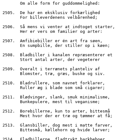
       Om alle form for guddommelighed:
2505.  De har en eksklusiv forkærlighed
       For billeverdenens velbårenhed;
2506.  Så mens vi venter at indtoget starter,
       Her er vers om familier og arter:
2507.  Amfibiebiller er én art fra søen,
       En sumpbille, der stiller op i køen;
2508.  Bladbiller i kanalen repræsenterer et
       Stort antal arter, der vegeterer
2509.  Overalt i terrænets planteliv af
       Blomster, træ, græs, buske og siv.
2510.  Bladrullere, som navnet forklarer,
       Ruller æg i blade som små cigarer;
2511.  Blødvinger, slank, smuk minimalisme,
       Bunkepulere, mest til veganisme;
2512.  Borebillerne, kun to arter, bittesmå
       Mest hvor der er træ og tømmer at få;
2513.  Glansbiller, dog mest i matte farver,
       Bittesmå, køllehorn og hvide larver;
2514.  Fladbillerne, fladtrykt barkbeboer