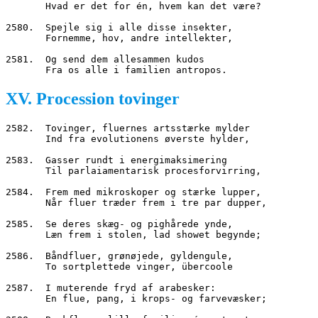
       Hvad er det for én, hvem kan det være?
2580.  Spejle sig i alle disse insekter,
       Fornemme, hov, andre intellekter,
2581.  Og send dem allesammen kudos
       Fra os alle i familien antropos.
XV. Procession tovinger
2582.  Tovinger, fluernes artsstærke mylder
       Ind fra evolutionens øverste hylder,
2583.  Gasser rundt i energimaksimering
       Til parlaiamentarisk procesforvirring,
2584.  Frem med mikroskoper og stærke lupper,
       Når fluer træder frem i tre par dupper,
2585.  Se deres skæg- og pighårede ynde,
       Læn frem i stolen, lad showet begynde;
2586.  Båndfluer, grønøjede, gyldengule,
       To sortplettede vinger, übercoole
2587.  I muterende fryd af arabesker:
       En flue, pang, i krops- og farvevæsker;