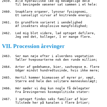
2459.  Alle hydrauliske led og bevægelige dele
       Til bevingede væsener sat sammen i et hele:
2460.  Snapklare organer, lynsnar fysiognomi,
       Et sanseligt virvar af knitrende energi;
2461.  En grundform varieret i uendelighed
       Af insekters eksplosive mangfoldighed;
2462.  Led mig blot videre, lad optoget defilere,
       Jeg ved det, kolleger, I er mange flere.
VII. Procession årevinger
2463.  Ser man nøje efter i alverdens vegetation
       Tæller hvepsearterne nok den runde million;
2464.  Arter af gedehamse, bier, savhvepse m. flere
       Udgør mindst hundredtusinde, hvis ikke mere;
2465.  Hertil kommer biomassen af myrer pr. vægt,
       Større end hele den solitære menneskeslægt;
2466.  Hér møder vi dog kun nogle få delegater
       Fra årevingernes kosmopolitiske stater:
2467.  I optoget findes seks familier af bier
       Tilstede her på kanalen i flere årtier;