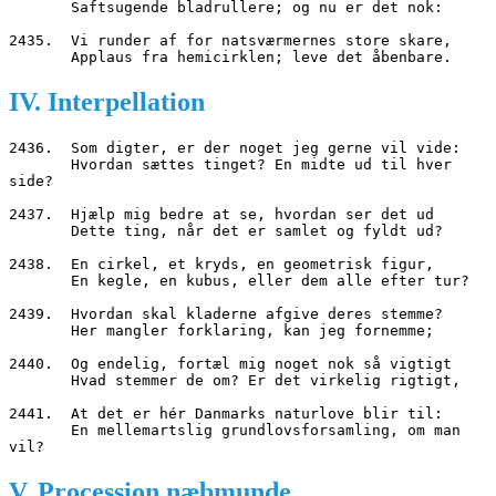
       Saftsugende bladrullere; og nu er det nok:
2435.  Vi runder af for natsværmernes store skare,
       Applaus fra hemicirklen; leve det åbenbare.
IV. Interpellation
2436.  Som digter, er der noget jeg gerne vil vide:
       Hvordan sættes tinget? En midte ud til hver 
side?
2437.  Hjælp mig bedre at se, hvordan ser det ud
       Dette ting, når det er samlet og fyldt ud?
2438.  En cirkel, et kryds, en geometrisk figur,
       En kegle, en kubus, eller dem alle efter tur?
2439.  Hvordan skal kladerne afgive deres stemme?
       Her mangler forklaring, kan jeg fornemme;
2440.  Og endelig, fortæl mig noget nok så vigtigt
       Hvad stemmer de om? Er det virkelig rigtigt,
2441.  At det er hér Danmarks naturlove blir til:
       En mellemartslig grundlovsforsamling, om man 
vil?
V. Procession næbmunde