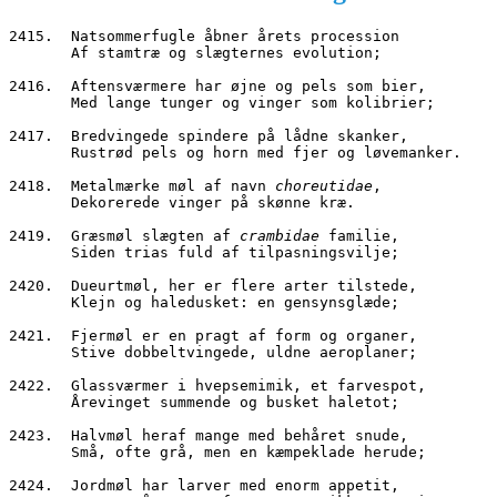
2415.  Natsommerfugle åbner årets procession
       Af stamtræ og slægternes evolution;
2416.  Aftensværmere har øjne og pels som bier,
       Med lange tunger og vinger som kolibrier;
2417.  Bredvingede spindere på lådne skanker,
       Rustrød pels og horn med fjer og løvemanker.
2418.  Metalmærke møl af navn 
choreutidae
,
       Dekorerede vinger på skønne kræ.
2419.  Græsmøl slægten af 
crambidae
 familie,
       Siden trias fuld af tilpasningsvilje;
2420.  Dueurtmøl, her er flere arter tilstede,
       Klejn og haledusket: en gensynsglæde;
2421.  Fjermøl er en pragt af form og organer,
       Stive dobbeltvingede, uldne aeroplaner;
2422.  Glassværmer i hvepsemimik, et farvespot,
       Årevinget summende og busket haletot;
2423.  Halvmøl heraf mange med behåret snude,
       Små, ofte grå, men en kæmpeklade herude;
2424.  Jordmøl har larver med enorm appetit,