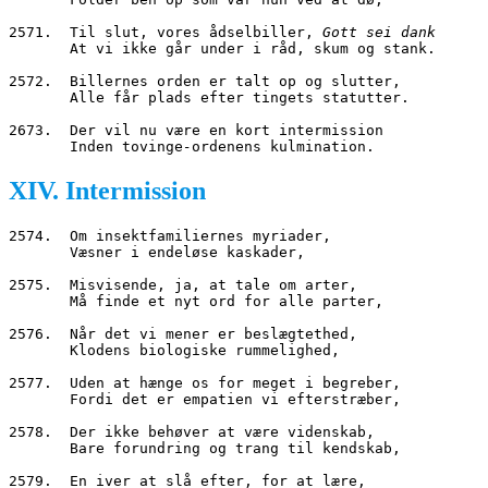
2571.  Til slut, vores ådselbiller, 
Gott sei dank
       At vi ikke går under i råd, skum og stank.
2572.  Billernes orden er talt op og slutter,
       Alle får plads efter tingets statutter.
2673.  Der vil nu være en kort intermission
       Inden tovinge
-
ordenens kulmination.
XIV. Intermission
2574.  Om insektfamiliernes myriader,
       Væsner i endeløse kaskader,
2575.  Misvisende, ja, at tale om arter,
       Må finde et nyt ord for alle parter,
2576.  Når det vi mener er beslægtethed,
       Klodens biologiske rummelighed,
2577.  Uden at hænge os for meget i begreber,
       Fordi det er empatien vi efterstræber,
2578.  Der ikke behøver at være videnskab,
       Bare forundring og trang til kendskab,
2579.  En iver at slå efter, for at lære,