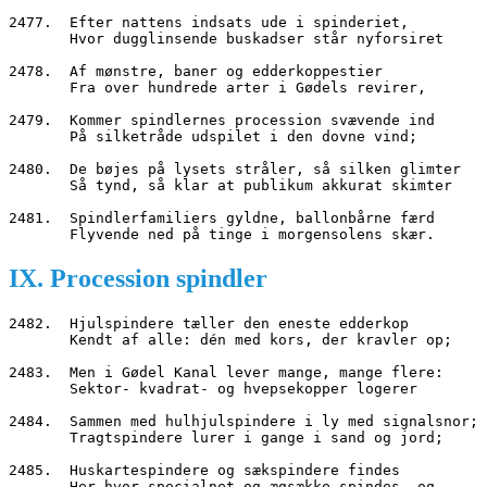
2477.  Efter nattens indsats ude i spinderiet,
       Hvor dugglinsende buskadser står nyforsiret
2478.  Af mønstre, baner og edderkoppestier
       Fra over hundrede arter i Gødels revirer,
2479.  Kommer spindlernes procession svævende ind
       På silketråde udspilet i den dovne vind;
2480.  De bøjes på lysets stråler, så silken glimter
       Så tynd, så klar at publikum akkurat skimter
2481.  Spindlerfamiliers gyldne, ballonbårne færd
       Flyvende ned på tinge i morgensolens skær.
IX. Procession spindler
2482.  Hjulspindere tæller den eneste edderkop
       Kendt af alle: dén med kors, der kravler op;
2483.  Men i Gødel Kanal lever mange, mange flere:
       Sektor- kvadrat- og hvepsekopper logerer
2484.  Sammen med hulhjulspindere i ly med signalsnor;
       Tragtspindere lurer i gange i sand og jord;
2485.  Huskartespindere og sækspindere findes
       Her hvor specialnet og ægsække spindes, og