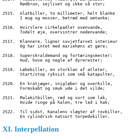
       Rødbrun, sejlivet og ikke så stor;
2515.  Glatbiller, to millimeter, helt blanke
       I mug og mosser, betræd med omtanke;
2516.  Hvirvlere cirkelpadler ovenvande,
       Todelt øje, overvintrer nedenvande;
2517.  Klannere, ligner sovjetfarvet interieur
       Og har intet med mariehøns at gøre;
2518.  Superskraldemand og fortæringsmester:
       Hud, hove og negle af dyrerester;
2519.  Løbebiller, en storklan af atleter,
       Start/stop rykvist som små katapulter,
2520.  En kratjæger, snigløber og overbille,
       Formskabt og smuk ude i det vilde;
2521.  Malakitbillen, rød og sort som lak,
       Hvide ringe på halen, tre led i hak;
2522.  Til sidst, Kanalens slægter af rovbiller,
       En cylindrisk natsort torpedokiller.
XI. Interpellation