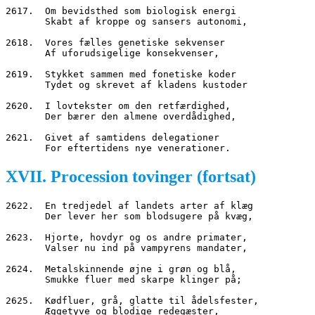
2617.  Om bevidsthed som biologisk energi
       Skabt af kroppe og sansers autonomi,
2618.  Vores fælles genetiske sekvenser
       Af uforudsigelige konsekvenser,
2619.  Stykket sammen med fonetiske koder
       Tydet og skrevet af kladens kustoder
2620.  I lovtekster om den retfærdighed,
       Der bærer den almene overdådighed,
2621.  Givet af samtidens delegationer
       For eftertidens nye venerationer.
XVII. Procession tovinger (fortsat)
2622.  En tredjedel af landets arter af klæg
       Der lever her som blodsugere på kvæg,
2623.  Hjorte, hovdyr og os andre primater,
       Valser nu ind på vampyrens mandater,
2624.  Metalskinnende øjne i grøn og blå,
       Smukke fluer med skarpe klinger på;
2625.  Kødfluer, grå, glatte til ådelsfester,
       Æggetyve og blodige redegæster,