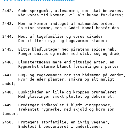
2442.  Gode spørgsmål, allesammen, der skal besvares,
       Når vores tid kommer, vil alt kunne forklares;
2443.  Men nu kommer indtoget af næbmundes orden,
       En stor stamme, men i Gødel Kanal består den
2444.  Mest af tægefamilier og vores cikader,
       Dertil flere ryg- og bugsvømmer-klader;
2445.  Bitte bladlustæger med piratens spidse næb,
       Fanger smålus og mider med stik, sug og dræb;
2446.  Blomstertægens mere end titusind arter, en
       Rygmærket stamme blandt forsamlingens parter;
2447.  Bug- og rygsvømmere ror som bådsmænd på vandet,
       Hvor de æder planter, småkræ og alt muligt 
andet;
2448.  Buskcikaden er lille og kroppen brunmeleret
       Med glasvinger smukt plettet og dekoreret.
2449.  Bredtæger indkapslet i blødt vingepanser,
       Trekantet rygmærke, med skjold og horn som 
lanser;
2450.  Frøtægens storfamilie, en ivrig veganer,
       Endeløst kropsvarieret i underklaner;