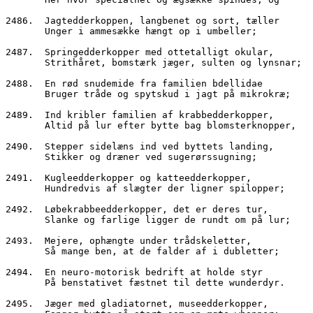
2486.  Jagtedderkoppen, langbenet og sort, tæller
       Unger i ammesække hængt op i umbeller;
2487.  Springedderkopper med ottetalligt okular,
       Strithåret, bomstærk jæger, sulten og lynsnar;
2488.  En rød snudemide fra familien bdellidae
       Bruger tråde og spytskud i jagt på mikrokræ;
2489.  Ind kribler familien af krabbedderkopper,
       Altid på lur efter bytte bag blomsterknopper,
2490.  Stepper sidelæns ind ved byttets landing,
       Stikker og dræner ved sugerørssugning;
2491.  Kugleedderkopper og katteedderkopper,
       Hundredvis af slægter der ligner spilopper;
2492.  Løbekrabbeedderkopper, det er deres tur,
       Slanke og farlige ligger de rundt om på lur;
2493.  Mejere, ophængte under trådskeletter,
       Så mange ben, at de falder af i dubletter;
2494.  En neuro-motorisk bedrift at holde styr
       På benstativet fæstnet til dette wunderdyr.
2495.  Jæger med gladiatornet, museedderkopper,