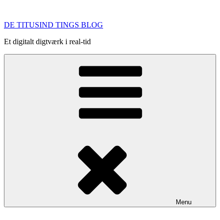
Videre
til
DE TITUSIND TINGS BLOG
indhold
Et digitalt digtværk i real-tid
Menu