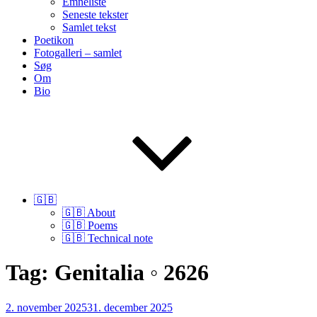
Emneliste
Seneste tekster
Samlet tekst
Poetikon
Fotogalleri – samlet
Søg
Om
Bio
🇬🇧
🇬🇧 About
🇬🇧 Poems
🇬🇧 Technical note
Tag:
Genitalia ◦ 2626
Udgivet
2. november 2025
31. december 2025