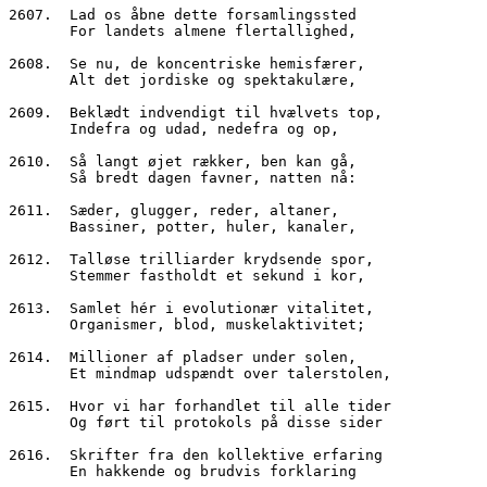
2607.  Lad os åbne dette forsamlingssted
       For landets almene flertallighed,
2608.  Se nu, de koncentriske hemisfærer,
       Alt det jordiske og spektakulære,
2609.  Beklædt indvendigt til hvælvets top,
       Indefra og udad, nedefra og op,
2610.  Så langt øjet rækker, ben kan gå,
       Så bredt dagen favner, natten nå:
2611.  Sæder, glugger, reder, altaner,
       Bassiner, potter, huler, kanaler,
2612.  Talløse trilliarder krydsende spor,
       Stemmer fastholdt et sekund i kor,
2613.  Samlet hér i evolutionær vitalitet,
       Organismer, blod, muskelaktivitet;
2614.  Millioner af pladser under solen,
       Et mindmap udspændt over talerstolen,
2615.  Hvor vi har forhandlet til alle tider
       Og ført til protokols på disse sider
2616.  Skrifter fra den kollektive erfaring
       En hakkende og brudvis forklaring