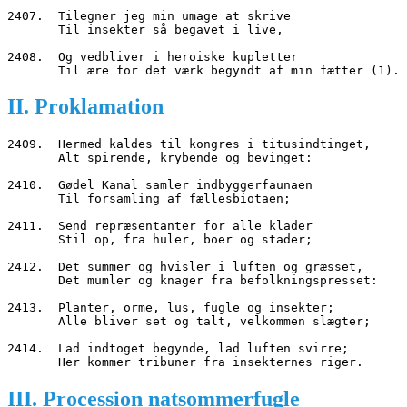
2407.  Tilegner jeg min umage at skrive
       Til insekter så begavet i live,
2408.  Og vedbliver i heroiske kupletter
       Til ære for det værk begyndt af min fætter (1).
II. Proklamation
2409.  Hermed kaldes til kongres i titusindtinget,
       Alt spirende, krybende og bevinget:
2410.  Gødel Kanal samler indbyggerfaunaen
       Til forsamling af fællesbiotaen;
2411.  Send repræsentanter for alle klader
       Stil op, fra huler, boer og stader;
2412.  Det summer og hvisler i luften og græsset,
       Det mumler og knager fra befolkningspresset:
2413.  Planter, orme, lus, fugle og insekter;
       Alle bliver set og talt, velkommen slægter;
2414.  Lad indtoget begynde, lad luften svirre;
       Her kommer tribuner fra insekternes riger.
III. Procession natsommerfugle