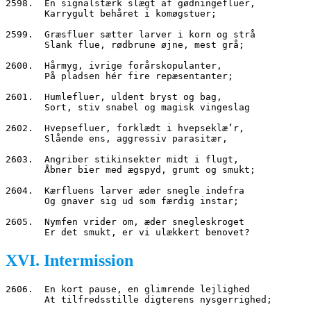
2598.  En signalstærk slægt af gødningefluer,
       Karrygult behåret i komøgstuer;
2599.  Græsfluer sætter larver i korn og strå
       Slank flue, rødbrune øjne, mest grå;
2600.  Hårmyg, ivrige forårskopulanter,
       På pladsen hér fire repæsentanter;
2601.  Humlefluer, uldent bryst og bag,
       Sort, stiv snabel og magisk vingeslag
2602.  Hvepsefluer, forklædt i hvepseklæ’r,
       Slående ens, aggressiv parasitær,
2603.  Angriber stikinsekter midt i flugt,
       Åbner bier med ægspyd, grumt og smukt;
2604.  Kærfluens larver æder snegle indefra
       Og gnaver sig ud som færdig instar;
2605.  Nymfen vrider om, æder snegleskroget
       Er det smukt, er vi ulækkert benovet?
XVI. Intermission
2606.  En kort pause, en glimrende lejlighed
       At tilfredsstille digterens nysgerrighed;