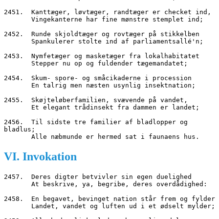
2451.  Kanttæger, løvtæger, randtæger er checket ind,
       Vingekanterne har fine mønstre stemplet ind;
2452.  Runde skjoldtæger og rovtæger på stikkelben
       Spankulerer stolte ind af parliamentsallé'n;
2453.  Nymfetæger og masketæger fra lokalhabitatet
       Stepper nu op og fuldender tægemandatet;
2454.  Skum- spore- og småcikaderne i procession
       En talrig men næsten usynlig insektnation;
2455.  Skøjteløberfamilien, svævende på vandet,
       Et elegant trådinsekt fra dammen er landet;
2456.  Til sidste tre familier af bladlopper og 
bladlus;
       Alle næbmunde er hermed sat i faunaens hus.
VI. Invokation
2457.  Deres digter betvivler sin egen duelighed
       At beskrive, ya, begribe, deres overdådighed:
2458.  En begavet, bevinget nation står frem og fylder
       Landet, vandet og luften ud i et ødselt mylder;