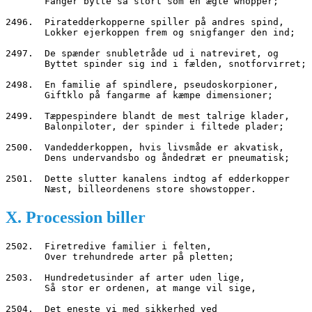
       Fanger bytte så stort som en ægte whopper;
2496.  Piratedderkopperne spiller på andres spind,
       Lokker ejerkoppen frem og snigfanger den ind;
2497.  De spænder snubletråde ud i natreviret, og
       Byttet spinder sig ind i fælden, snotforvirret;
2498.  En familie af spindlere, pseudoskorpioner,
       Giftklo på fangarme af kæmpe dimensioner;
2499.  Tæppespindere blandt de mest talrige klader,
       Balonpiloter, der spinder i filtede plader;
2500.  Vandedderkoppen, hvis livsmåde er akvatisk,
       Dens undervandsbo og åndedræt er pneumatisk;
2501.  Dette slutter kanalens indtog af edderkopper
       Næst, billeordenens store showstopper.
X. Procession biller
2502.  Firetredive familier i felten,
       Over trehundrede arter på pletten;
2503.  Hundredetusinder af arter uden lige,
       Så stor er ordenen, at mange vil sige,
2504.  Det eneste vi med sikkerhed ved