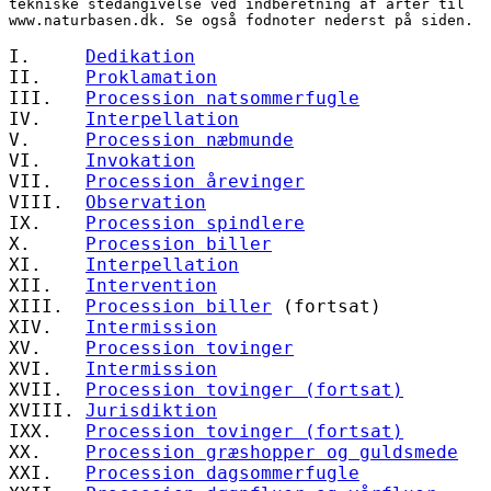
tekniske stedangivelse ved indberetning af arter til 
www.naturbasen.dk. Se også fodnoter nederst på siden.
I.     
Dedikation
II.    
Proklamation
III.   
Procession natsommerfugle
IV.    
Interpellation
V.     
Procession næbmunde
VI.    
Invokation
VII.   
Procession årevinger
VIII.  
Observation
IX.    
Procession spindlere
X.     
Procession biller
XI.    
Interpellation
XII.   
Intervention
XIII.  
Procession biller
 (fortsat)
XIV.   
Intermission
XV.    
Procession tovinger
XVI.   
Intermission
XVII.  
Procession tovinger (fortsat)
XVIII. 
Jurisdiktion
IXX.   
Procession tovinger (fortsat)
XX.    
Procession græshopper og guldsmede
XXI.   
Procession dagsommerfugle