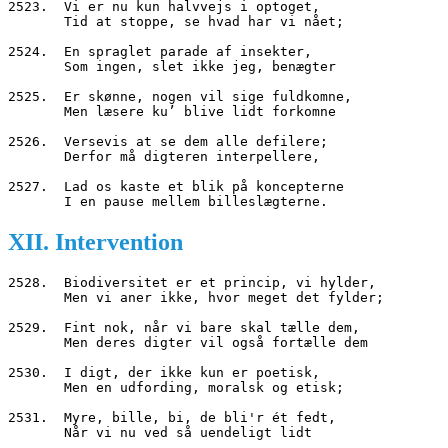
2523.  Vi er nu kun halvvejs i optoget,
       Tid at stoppe, se hvad har vi nået;
2524.  En spraglet parade af insekter,
       Som ingen, slet ikke jeg, benægter
2525.  Er skønne, nogen vil sige fuldkomne,
       Men læsere ku’ blive lidt forkomne
2526.  Versevis at se dem alle defilere;
       Derfor må digteren interpellere,
2527.  Lad os kaste et blik på koncepterne
       I en pause mellem billeslægterne.
XII. Intervention
2528.  Biodiversitet er et princip, vi hylder,
       Men vi aner ikke, hvor meget det fylder;
2529.  Fint nok, når vi bare skal tælle dem,
       Men deres digter vil også fortælle dem
2530.  I digt, der ikke kun er poetisk,
       Men en udfording, moralsk og etisk;
2531.  Myre, bille, bi, de bli'r ét fedt,
       Når vi nu ved så uendeligt lidt