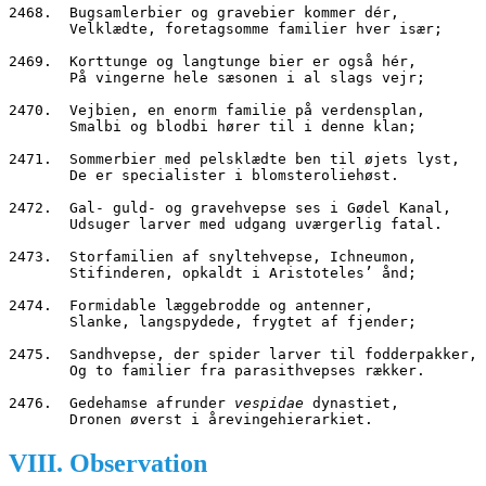
2468.  Bugsamlerbier og gravebier kommer dér,
       Velklædte, foretagsomme familier hver især;
2469.  Korttunge og langtunge bier er også hér,
       På vingerne hele sæsonen i al slags vejr;
2470.  Vejbien, en enorm familie på verdensplan,
       Smalbi og blodbi hører til i denne klan;
2471.  Sommerbier med pelsklædte ben til øjets lyst,
       De er specialister i blomsteroliehøst.
2472.  Gal- guld- og gravehvepse ses i Gødel Kanal,
       Udsuger larver med udgang uværgerlig fatal.
2473.  Storfamilien af snyltehvepse, Ichneumon,
       Stifinderen, opkaldt i Aristoteles’ ånd;
2474.  Formidable læggebrodde og antenner,
       Slanke, langspydede, frygtet af fjender;
2475.  Sandhvepse, der spider larver til fodderpakker,
       Og to familier fra parasithvepses rækker.
2476.  Gedehamse afrunder 
vespidae
 dynastiet,
       Dronen øverst i årevingehierarkiet.
VIII. Observation