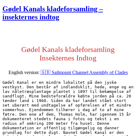
den
Gødel Kanals kladeforsamling –
insekternes indtog
Gødel Kanals kladeforsamling
Insekternes Indtog
English version:
🇬🇧 Sailmount Channel Assembly of Clades
Gødel Kanal er en mindre lokalitet på den jyske 
vestkyst. Den består af indlandsklit, hede, enge og en 
lav nåletræsplantage plantet i 1897 til bekæmpelse af 
sandflugt. Mine bedsteforældre købte jorden på ca. 20 
tønder land i 1960. Siden da har landet stået stort 
set uberørt med undtagelse af opførelsen af et mindre 
sommerhus. Ejendommen tilhører i dag af to af mine 
fætre. Den ene af dem, Thomas Holm, har igennem 15 år 
dokumenteret stedets fauna i fotos og tekst i en 
radius af omkring 200 meter fra huset. Denne 
dokumentation er offentlig tilgængelig og danner 
grundlag for dette digt. Navnet Gødel Kanal er den 