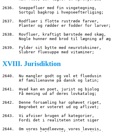
2636.  Sneppefluer med fin vingetegning,
       Sortgul bagkrop i hvepseefterliging;
2637.  Rodfluer i flotte rustrøde farver,
       Planter og rødder er fodder for larver;
2638.  Rovfluer, kraftigt børstede med skæg,
       Nogle hunner med brod til lægning af æg
2639.  Fylder sit bytte med neurotoksiner,
       Slubrer fluesuppe med vitaminer;
XVIII. Jurisdiktion
2640.  Nu mangler godt og vel et fluedusin
       Af familienavne på dansk og latin;
2641.  Hvad kan en poet, jurist og biolog
       Få mening ud af deres lovkatalog;
2642.  Denne forsamling har ophævet riget,
       Begrebet er voteret ud og aflivet;
2643.  Vi afviser brugen af kategorier,
       Fordi det i realiteten intet siger
2644.  Om vores handleevne, vores levevis,