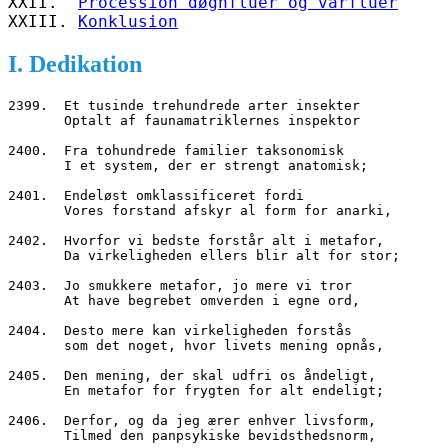
XXII.  
Procession døgnfluer og vårfluer
XXIII. 
Konklusion
I. Dedikation
2399.  Et tusinde trehundrede arter insekter
       Optalt af faunamatriklernes inspektor 
2400.  Fra tohundrede familier taksonomisk
       I et system, der er strengt anatomisk;
2401.  Endeløst omklassificeret fordi
       Vores forstand afskyr al form for anarki,
2402.  Hvorfor vi bedste forstår alt i metafor,
       Da virkeligheden ellers blir alt for stor;
2403.  Jo smukkere metafor, jo mere vi tror
       At have begrebet omverden i egne ord,
2404.  Desto mere kan virkeligheden forstås
       som det noget, hvor livets mening opnås,
2405.  Den mening, der skal udfri os åndeligt,
       En metafor for frygten for alt endeligt;
2406.  Derfor, og da jeg ærer enhver livsform,
       Tilmed den panpsykiske bevidsthedsnorm,