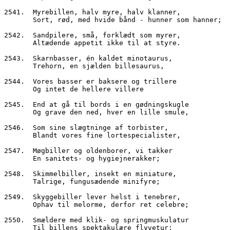
2541.  Myrebillen, halv myre, halv klanner,
       Sort, rød, med hvide bånd - hunner som hanner;
2542.  Sandpilere, små, forklædt som myrer,
       Altædende appetit ikke til at styre.
2543.  Skarnbasser, én kaldet minotaurus,
       Trehorn, en sjælden billesaurus,
2544.  Vores basser er baksere og trillere
       Og intet de hellere villere
2545.  End at gå til bords i en gødningskugle
       Og grave den ned, hver en lille smule,
2546.  Som sine slægtninge af torbister,
       Blandt vores fine lortespecialister,
2547.  Møgbiller og oldenborer, vi takker
       En sanitets- og hygiejnerakker;
2548.  Skimmelbiller, insekt en miniature,
       Talrige, fungusædende minifyre;
2549.  Skyggebiller lever helst i tenebrer,
       Ophav til melorme, derfor ret celebre;
2550.  Smældere med klik- og springmuskulatur
       Til billens spektakulære flyvetur;