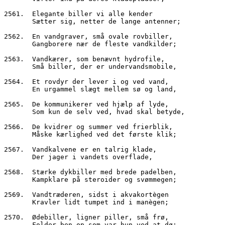
2561.  Elegante biller vi alle kender
       Sætter sig, netter de lange antenner;
2562.  En vandgraver, små ovale rovbiller,
       Gangborere nær de fleste vandkilder;
2563.  Vandkærer, som benævnt hydrofile,
       Små biller, der er undervandsmobile,
2564.  Et rovdyr der lever i og ved vand,
       En urgammel slægt mellem sø og land,
2565.  De kommunikerer ved hjælp af lyde,
       Som kun de selv ved, hvad skal betyde,
2566.  De kvidrer og summer ved frierblik,
       Måske kærlighed ved det første klik;
2567.  Vandkalvene er en talrig klade,
       Der jager i vandets overflade,
2568.  Stærke dykbiller med brede padelben,
       Kampklare på steroider og svømmegen;
2569.  Vandtræderen, sidst i akvakortègen
       Kravler lidt tumpet ind i manègen;
2570.  Ødebiller, ligner piller, små frø,
       Folder ben op som var hun ved at dø;