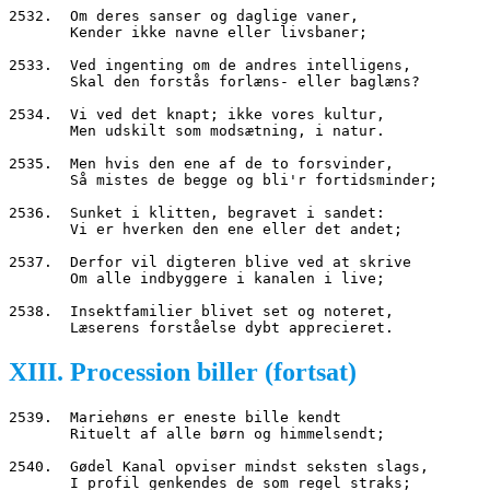
2532.  Om deres sanser og daglige vaner,
       Kender ikke navne eller livsbaner;
2533.  Ved ingenting om de andres intelligens,
       Skal den forstås forlæns- eller baglæns?
2534.  Vi ved det knapt; ikke vores kultur,
       Men udskilt som modsætning, i natur.
2535.  Men hvis den ene af de to forsvinder,
       Så mistes de begge og bli'r fortidsminder;
2536.  Sunket i klitten, begravet i sandet:
       Vi er hverken den ene eller det andet;
2537.  Derfor vil digteren blive ved at skrive
       Om alle indbyggere i kanalen i live;
2538.  Insektfamilier blivet set og noteret,
       Læserens forståelse dybt apprecieret.
XIII. Procession biller (fortsat)
2539.  Mariehøns er eneste bille kendt
       Rituelt af alle børn og himmelsendt;
2540.  Gødel Kanal opviser mindst seksten slags,
       I profil genkendes de som regel straks;