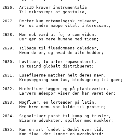
2626.  ArtsID kræver instrumentalia
       Til mikroskopi af genitalia,
2627.  Derfor kun entomologisk relevant,
       For os andre næppe vitalt interessant,
2628.  Men nok værd at fejre som viden,
       Der gør os mere humane med tiden;
2629.  Tilbage til fluedommens geledder,
       Hvem de er, og hvad de alle hedder;
2630.  Løvfluer, to arter repæsenteret,
       To tusind globalt distribueret;
2631.  Lusefluerne matcher helt deres navn,
       Kropsbygning som lus, blodsugning til gavn;
2632.  Minérfluer lægger æg på planteværter,
       Larvers ædespor viser den har været der;
2633.  Møgfluer, en lorteæder på latin,
       Men bred menu som kilde til protein;
2634.  Signalfluer parat til kamp og trusler,
       Bizarre udvækster, spiller med muskler;
2635.  Kun én art fundet i Gødel over tid,
       Køn flue, der ligner en myrehybrid;