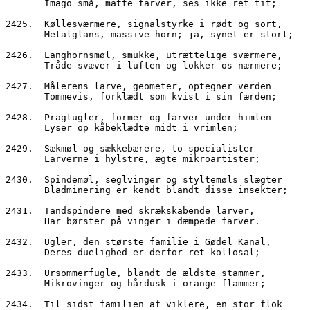
       Imago små, matte farver, ses ikke ret tit;
2425.  Køllesværmere, signalstyrke i rødt og sort,
       Metalglans, massive horn; ja, synet er stort;
2426.  Langhornsmøl, smukke, utrættelige sværmere,
       Tråde svæver i luften og lokker os nærmere;
2427.  Målerens larve, geometer, optegner verden
       Tommevis, forklædt som kvist i sin færden;
2428.  Pragtugler, former og farver under himlen
       Lyser op kåbeklædte midt i vrimlen;
2429.  Sækmøl og sækkebærere, to specialister
       Larverne i hylstre, ægte mikroartister;
2430.  Spindemøl, seglvinger og styltemøls slægter
       Bladminering er kendt blandt disse insekter;
2431.  Tandspindere med skrækskabende larver,
       Har børster på vinger i dæmpede farver.
2432.  Ugler, den største familie i Gødel Kanal,
       Deres duelighed er derfor ret kollosal;
2433.  Ursommerfugle, blandt de ældste stammer,
       Mikrovinger og hårdusk i orange flammer;
2434.  Til sidst familien af viklere, en stor flok