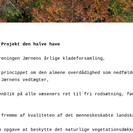
 Projekt den halve have
reningen Jærnens årlige kladeforsamling,
 princippet om den almene overdådighed som nedfælde
 Jærnens vedtægter,
enblik
 på alle væseners ret til fri rodsætning, fød
 fremme af kvaliteten af det menneskeskabte landsk
n opgave at beskytte det naturlige vegetationsdækk