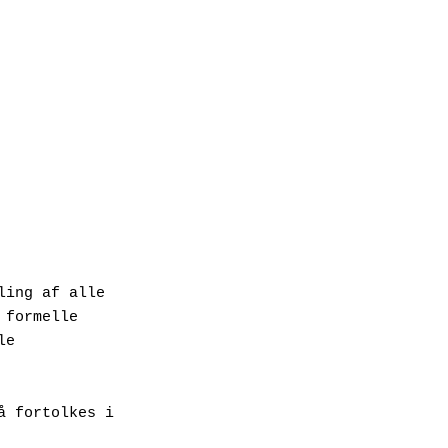
ing af alle 
formelle 
e 
 fortolkes i 