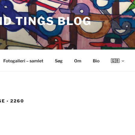
ND TINGS BLOG
Fotogalleri – samlet
Søg
Om
Bio
🇬🇧
GE ◦ 2260