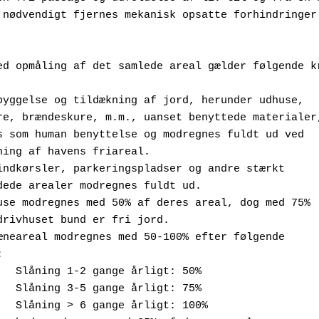
 nødvendigt fjernes mekanisk opsatte forhindringer 
 
ed opmåling af det samlede areal gælder følgende k
 bebyggelse og tildækning af jord, herunder udhuse, 
  læskure, brændeskure, m.m., uanset benyttede materialer
  regnes som human benyttelse og modregnes fuldt ud ved 
 beregning af havens friareal.
le indkørsler, parkeringspladser og andre stærkt 
  befærdede arealer modregnes fuldt ud.
ivhuse modregnes med 50% af deres areal, dog med 75% 
  hvis drivhuset bund er fri jord.
 plæneareal modregnes med 50-100% efter følgende
a:
        i.   Slåning 1-2 gange årligt: 50%
      ii.   Slåning 3-5 gange årligt: 75%
    iii.   Slåning > 6 gange årligt: 100%