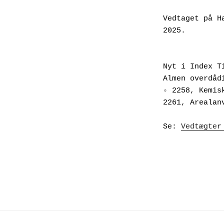
Vedtaget på H
2025.
Nyt i Index T
Almen overdåd
◦ 2258, Kemis
2261, Arealan
Se: 
Vedtægter