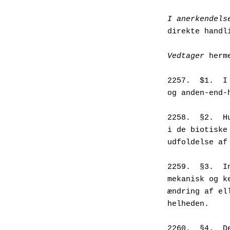
I anerkendels
direkte handl
Vedtager
 herm
2257.  $1.  I
og anden-end-
2258.  §2.  H
i de biotiske
udfoldelse af
2259.  §3.  I
mekanisk og k
ændring af el
helheden.
2260.  §4.  D