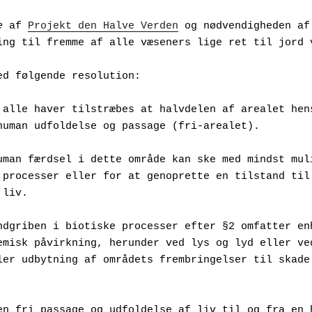
e
 af 
Projekt den Halve Verden
 og nødvendigheden af 
ing til fremme af alle væseners lige ret til jord 
ed følgende resolution:
 alle haver tilstræbes at halvdelen af arealet hens
human udfoldelse og passage (fri-arealet).
uman færdsel i dette område kan ske med mindst muli
 processer eller for at genoprette en tilstand til 
 liv.
ndgriben i biotiske processer efter §2 omfatter enh
emisk påvirkning, herunder ved lys og lyd eller ved
ler udbytning af områdets frembringelser til skade 
en fri passage og udfoldelse af liv til og fra en h