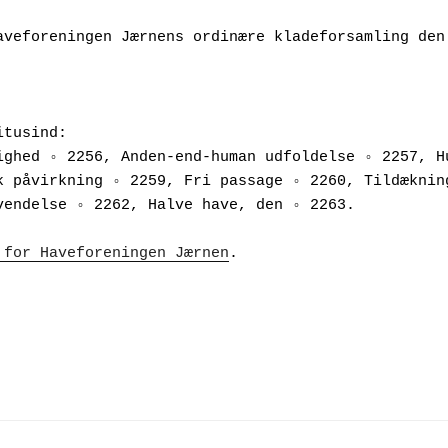
aveforeningen Jærnens ordinære kladeforsamling den 
itusind:
ighed ◦ 2256, Anden-end-human udfoldelse ◦ 2257, Hu
k påvirkning ◦ 2259, Fri passage ◦ 2260, Tildækning
vendelse ◦ 2262, Halve have, den ◦ 2263.
 for Haveforeningen Jærnen
.