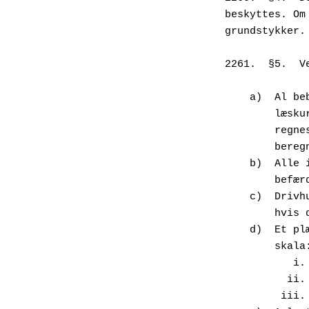
beskyttes. Om
grundstykker.
2261.  §5.  V
    a)  Al
      
      
       
    b)  Al
      
    c)  Dr
      
    d)  Et
        skal
   
    
     