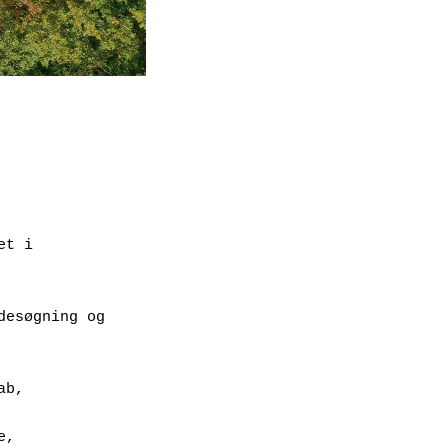
t i 
esøgning og 
ab,
e,