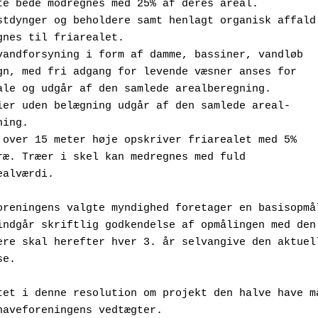
lagte bede modregnes med 25% af deres areal.
mpostdynger og beholdere samt henlagt organisk affald
 henregnes til friarealet. 
st vandforsyning i form af damme, bassiner, vandløb 
  o. lign, med fri adgang for levende væsner anses for 
  neutrale og udgår af den samlede arealberegning.
dstier uden belægning udgår af den samlede areal-
eregning. 
æer over 15 meter høje opskriver friarealet med 5% 
  pr. træ. Træer i skel kan medregnes med fuld
friarealværdi.
oreningens valgte myndighed foretager en basisopmål
indgår skriftlig godkendelse af opmålingen med den 
ere skal herefter hver 3. år selvangive den aktuell
se.
tet i denne resolution om projekt den halve have må
haveforeningens vedtægter.