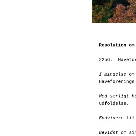
Resolution om
2256.  Havefo
I mindelse
 om
Haveforenings
Med særligt h
udfoldelse,
Endvidere
 til
Bevidst
 om si