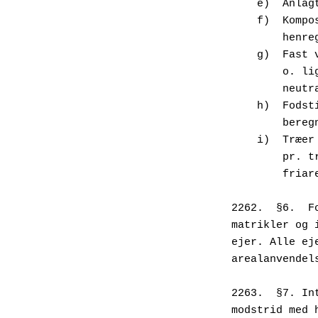
    e)  An
    f)  Ko
       
    g)  Fa
      
      
    h)  Fo
        b
    i)  Tr
      
        
2262.  §6.  F
matrikler og 
ejer. Alle ej
arealanvendel
2263.  §7. In
modstrid med 