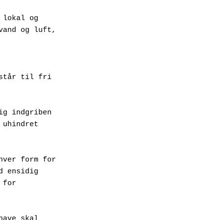
lokal og 
vand og luft,
tår til fri 
g indgriben 
uhindret 
ver form for 
 ensidig 
for 
ave skal 