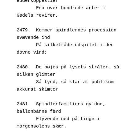
edderkoppestier
       Fra over hundrede arter i 
Gødels revirer,
2479.  Kommer spindlernes procession 
svævende ind
       På silketråde udspilet i den 
dovne vind;
2480.  De bøjes på lysets stråler, så 
silken glimter
       Så tynd, så klar at publikum 
akkurat skimter
2481.  Spindlerfamiliers gyldne, 
ballonbårne færd
       Flyvende ned på tinge i 
morgensolens skær.