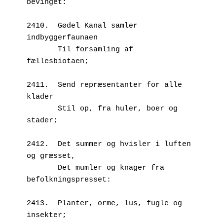
bevinget:
2410.  Gødel Kanal samler 
indbyggerfaunaen
       Til forsamling af 
fællesbiotaen;
2411.  Send repræsentanter for alle 
klader
       Stil op, fra huler, boer og 
stader;
2412.  Det summer og hvisler i luften 
og græsset,
       Det mumler og knager fra 
befolkningspresset:
2413.  Planter, orme, lus, fugle og 
insekter;