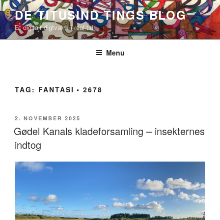
Videre
DE TITUSIND TINGS BLOG
til
Et digitalt digtværk i real-tid
indhold
Menu
TAG:
FANTASI ◦ 2678
UDGIVET
2. NOVEMBER 2025
DEN
Gødel Kanals kladeforsamling – insekternes
indtog