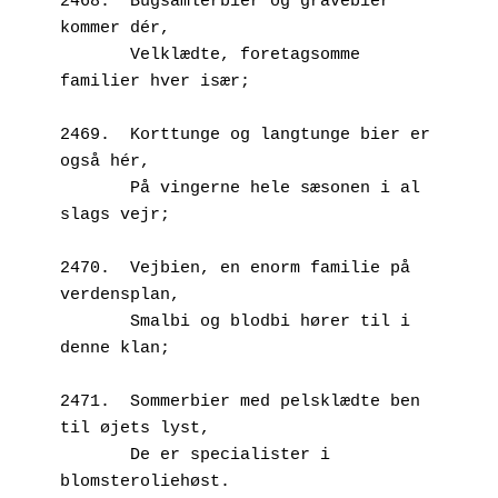
2468.  Bugsamlerbier og gravebier 
kommer dér,
       Velklædte, foretagsomme 
familier hver især;
2469.  Korttunge og langtunge bier er 
også hér,
       På vingerne hele sæsonen i al 
slags vejr;
2470.  Vejbien, en enorm familie på 
verdensplan,
       Smalbi og blodbi hører til i 
denne klan;
2471.  Sommerbier med pelsklædte ben 
til øjets lyst,
       De er specialister i 
blomsteroliehøst.