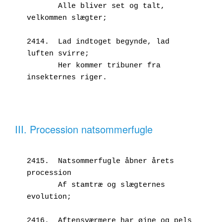
       Alle bliver set og talt, 
velkommen slægter;
2414.  Lad indtoget begynde, lad 
luften svirre;
       Her kommer tribuner fra 
insekternes riger.
III. Procession natsommerfugle
2415.  Natsommerfugle åbner årets 
procession
       Af stamtræ og slægternes 
evolution;
2416.  Aftensværmere har øjne og pels 