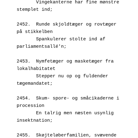
       Vingekanterne har fine mønstre 
stemplet ind;
2452.  Runde skjoldtæger og rovtæger 
på stikkelben
       Spankulerer stolte ind af 
parliamentsallé'n;
2453.  Nymfetæger og masketæger fra 
lokalhabitatet
       Stepper nu op og fuldender 
tægemandatet;
2454.  Skum- spore- og småcikaderne i 
procession
       En talrig men næsten usynlig 
insektnation;
2455.  Skøjteløberfamilien, svævende 