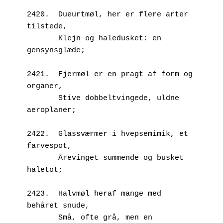
2420.  Dueurtmøl, her er flere arter 
tilstede,
       Klejn og haledusket: en 
gensynsglæde;
2421.  Fjermøl er en pragt af form og 
organer,
       Stive dobbeltvingede, uldne 
aeroplaner;
2422.  Glassværmer i hvepsemimik, et 
farvespot,
       Årevinget summende og busket 
haletot;
2423.  Halvmøl heraf mange med 
behåret snude,
       Små, ofte grå, men en 