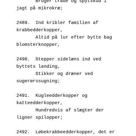
       Bruger tråde og spytskud i 
jagt på mikrokræ;
2489.  Ind kribler familien af 
krabbedderkopper,
       Altid på lur efter bytte bag 
blomsterknopper,
2490.  Stepper sidelæns ind ved 
byttets landing,
       Stikker og dræner ved 
sugerørssugning;
2491.  Kugleedderkopper og 
katteedderkopper,
       Hundredvis af slægter der 
ligner spilopper;
2492.  Løbekrabbeedderkopper, det er 