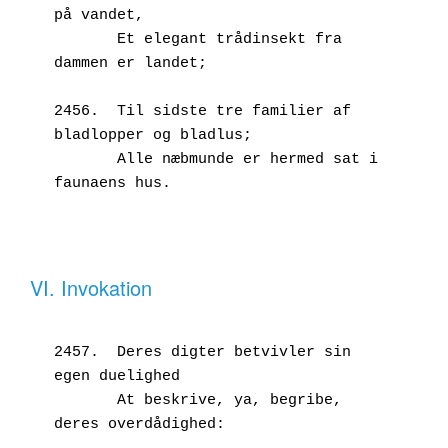
på vandet,
       Et elegant trådinsekt fra 
dammen er landet;
2456.  Til sidste tre familier af 
bladlopper og bladlus;
       Alle næbmunde er hermed sat i 
faunaens hus.
VI. Invokation
2457.  Deres digter betvivler sin 
egen duelighed
       At beskrive, ya, begribe, 
deres overdådighed: