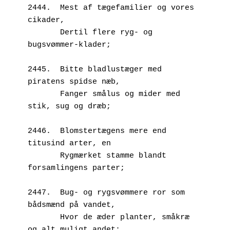
2444.  Mest af tægefamilier og vores 
cikader,
       Dertil flere ryg- og 
bugsvømmer-klader;
2445.  Bitte bladlustæger med 
piratens spidse næb,
       Fanger smålus og mider med 
stik, sug og dræb;
2446.  Blomstertægens mere end 
titusind arter, en
       Rygmærket stamme blandt 
forsamlingens parter;
2447.  Bug- og rygsvømmere ror som 
bådsmænd på vandet,
       Hvor de æder planter, småkræ 
og alt muligt andet;