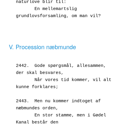
naturlove blir til:
       En mellemartslig 
grundlovsforsamling, om man vil?
V. Procession næbmunde
2442.  Gode spørgsmål, allesammen, 
der skal besvares,
       Når vores tid kommer, vil alt 
kunne forklares;
2443.  Men nu kommer indtoget af 
næbmundes orden,
       En stor stamme, men i Gødel 
Kanal består den