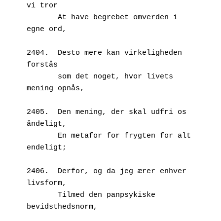
vi tror
       At have begrebet omverden i 
egne ord,
2404.  Desto mere kan virkeligheden 
forstås
       som det noget, hvor livets 
mening opnås,
2405.  Den mening, der skal udfri os 
åndeligt,
       En metafor for frygten for alt 
endeligt;
2406.  Derfor, og da jeg ærer enhver 
livsform,
       Tilmed den panpsykiske 
bevidsthedsnorm,