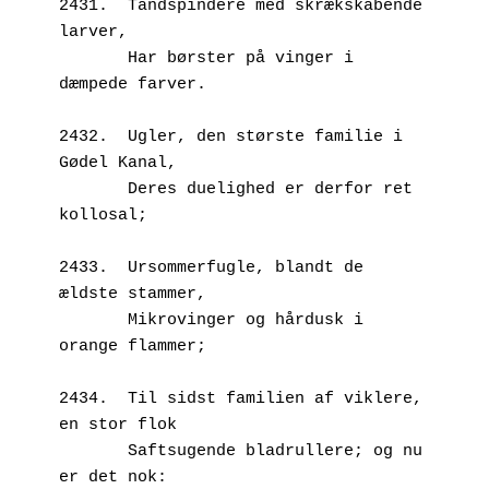
2431.  Tandspindere med skrækskabende 
larver,
       Har børster på vinger i 
dæmpede farver.
2432.  Ugler, den største familie i 
Gødel Kanal,
       Deres duelighed er derfor ret 
kollosal;
2433.  Ursommerfugle, blandt de 
ældste stammer,
       Mikrovinger og hårdusk i 
orange flammer;
2434.  Til sidst familien af viklere, 
en stor flok
       Saftsugende bladrullere; og nu 
er det nok: