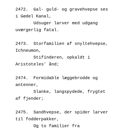
2472.  Gal- guld- og gravehvepse ses 
i Gødel Kanal,
       Udsuger larver med udgang 
uværgerlig fatal.
2473.  Storfamilien af snyltehvepse, 
Ichneumon,
       Stifinderen, opkaldt i 
Aristoteles’ ånd;
2474.  Formidable læggebrodde og 
antenner,
       Slanke, langspydede, frygtet 
af fjender;
2475.  Sandhvepse, der spider larver 
til fodderpakker,
       Og to familier fra 