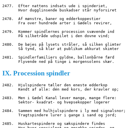
2477.  Efter nattens indsats ude i spinderiet,
       Hvor dugglinsende buskadser står nyforsiret
2478.  Af mønstre, baner og edderkoppestier
       Fra over hundrede arter i Gødels revirer,
2479.  Kommer spindlernes procession svævende ind
       På silketråde udspilet i den dovne vind;
2480.  De bøjes på lysets stråler, så silken glimter
       Så tynd, så klar at publikum akkurat skimter
2481.  Spindlerfamiliers gyldne, ballonbårne færd
       Flyvende ned på tinge i morgensolens skær.
IX. Procession spindler
2482.  Hjulspindere tæller den eneste edderkop
       Kendt af alle: dén med kors, der kravler op;
2483.  Men i Gødel Kanal lever mange, mange flere:
       Sektor- kvadrat- og hvepsekopper logerer
2484.  Sammen med hulhjulspindere i ly med signalsnor;
       Tragtspindere lurer i gange i sand og jord;
2485.  Huskartespindere og sækspindere findes
       Her hvor specialnet og ægsække spindes, og