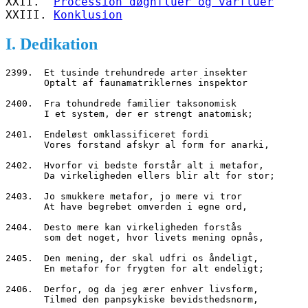
XXII.  
Procession døgnfluer og vårfluer
XXIII. 
Konklusion
I. Dedikation
2399.  Et tusinde trehundrede arter insekter
       Optalt af faunamatriklernes inspektor 
2400.  Fra tohundrede familier taksonomisk
       I et system, der er strengt anatomisk;
2401.  Endeløst omklassificeret fordi
       Vores forstand afskyr al form for anarki,
2402.  Hvorfor vi bedste forstår alt i metafor,
       Da virkeligheden ellers blir alt for stor;
2403.  Jo smukkere metafor, jo mere vi tror
       At have begrebet omverden i egne ord,
2404.  Desto mere kan virkeligheden forstås
       som det noget, hvor livets mening opnås,
2405.  Den mening, der skal udfri os åndeligt,
       En metafor for frygten for alt endeligt;
2406.  Derfor, og da jeg ærer enhver livsform,
       Tilmed den panpsykiske bevidsthedsnorm,