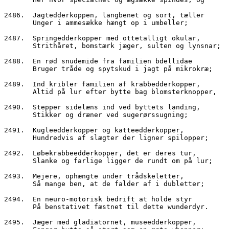
2486.  Jagtedderkoppen, langbenet og sort, tæller
       Unger i ammesække hængt op i umbeller;
2487.  Springedderkopper med ottetalligt okular,
       Strithåret, bomstærk jæger, sulten og lynsnar;
2488.  En rød snudemide fra familien bdellidae
       Bruger tråde og spytskud i jagt på mikrokræ;
2489.  Ind kribler familien af krabbedderkopper,
       Altid på lur efter bytte bag blomsterknopper,
2490.  Stepper sidelæns ind ved byttets landing,
       Stikker og dræner ved sugerørssugning;
2491.  Kugleedderkopper og katteedderkopper,
       Hundredvis af slægter der ligner spilopper;
2492.  Løbekrabbeedderkopper, det er deres tur,
       Slanke og farlige ligger de rundt om på lur;
2493.  Mejere, ophængte under trådskeletter,
       Så mange ben, at de falder af i dubletter;
2494.  En neuro-motorisk bedrift at holde styr
       På benstativet fæstnet til dette wunderdyr.
2495.  Jæger med gladiatornet, museedderkopper,