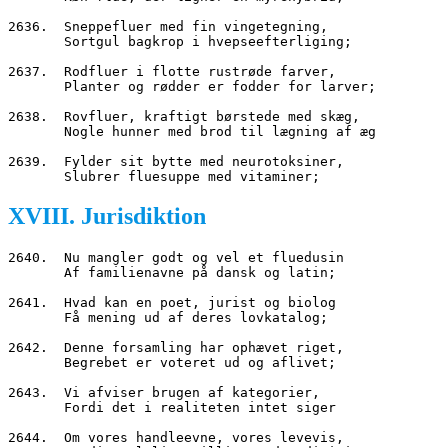
2636.  Sneppefluer med fin vingetegning,
       Sortgul bagkrop i hvepseefterliging;
2637.  Rodfluer i flotte rustrøde farver,
       Planter og rødder er fodder for larver;
2638.  Rovfluer, kraftigt børstede med skæg,
       Nogle hunner med brod til lægning af æg
2639.  Fylder sit bytte med neurotoksiner,
       Slubrer fluesuppe med vitaminer;
XVIII. Jurisdiktion
2640.  Nu mangler godt og vel et fluedusin
       Af familienavne på dansk og latin;
2641.  Hvad kan en poet, jurist og biolog
       Få mening ud af deres lovkatalog;
2642.  Denne forsamling har ophævet riget,
       Begrebet er voteret ud og aflivet;
2643.  Vi afviser brugen af kategorier,
       Fordi det i realiteten intet siger
2644.  Om vores handleevne, vores levevis,