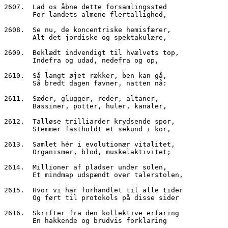
2607.  Lad os åbne dette forsamlingssted
       For landets almene flertallighed,
2608.  Se nu, de koncentriske hemisfærer,
       Alt det jordiske og spektakulære,
2609.  Beklædt indvendigt til hvælvets top,
       Indefra og udad, nedefra og op,
2610.  Så langt øjet rækker, ben kan gå,
       Så bredt dagen favner, natten nå:
2611.  Sæder, glugger, reder, altaner,
       Bassiner, potter, huler, kanaler,
2612.  Talløse trilliarder krydsende spor,
       Stemmer fastholdt et sekund i kor,
2613.  Samlet hér i evolutionær vitalitet,
       Organismer, blod, muskelaktivitet;
2614.  Millioner af pladser under solen,
       Et mindmap udspændt over talerstolen,
2615.  Hvor vi har forhandlet til alle tider
       Og ført til protokols på disse sider
2616.  Skrifter fra den kollektive erfaring
       En hakkende og brudvis forklaring