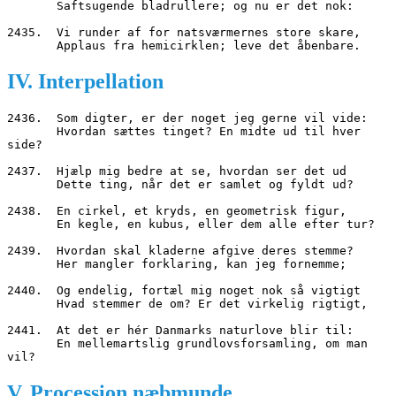
       Saftsugende bladrullere; og nu er det nok:
2435.  Vi runder af for natsværmernes store skare,
       Applaus fra hemicirklen; leve det åbenbare.
IV. Interpellation
2436.  Som digter, er der noget jeg gerne vil vide:
       Hvordan sættes tinget? En midte ud til hver 
side?
2437.  Hjælp mig bedre at se, hvordan ser det ud
       Dette ting, når det er samlet og fyldt ud?
2438.  En cirkel, et kryds, en geometrisk figur,
       En kegle, en kubus, eller dem alle efter tur?
2439.  Hvordan skal kladerne afgive deres stemme?
       Her mangler forklaring, kan jeg fornemme;
2440.  Og endelig, fortæl mig noget nok så vigtigt
       Hvad stemmer de om? Er det virkelig rigtigt,
2441.  At det er hér Danmarks naturlove blir til:
       En mellemartslig grundlovsforsamling, om man 
vil?
V. Procession næbmunde