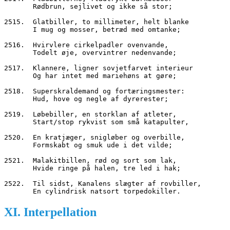
       Rødbrun, sejlivet og ikke så stor;
2515.  Glatbiller, to millimeter, helt blanke
       I mug og mosser, betræd med omtanke;
2516.  Hvirvlere cirkelpadler ovenvande,
       Todelt øje, overvintrer nedenvande;
2517.  Klannere, ligner sovjetfarvet interieur
       Og har intet med mariehøns at gøre;
2518.  Superskraldemand og fortæringsmester:
       Hud, hove og negle af dyrerester;
2519.  Løbebiller, en storklan af atleter,
       Start/stop rykvist som små katapulter,
2520.  En kratjæger, snigløber og overbille,
       Formskabt og smuk ude i det vilde;
2521.  Malakitbillen, rød og sort som lak,
       Hvide ringe på halen, tre led i hak;
2522.  Til sidst, Kanalens slægter af rovbiller,
       En cylindrisk natsort torpedokiller.
XI. Interpellation