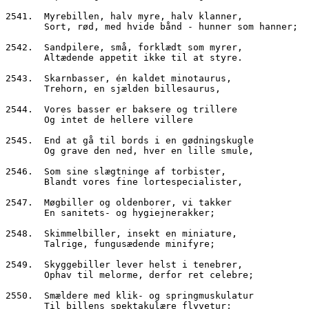
2541.  Myrebillen, halv myre, halv klanner,
       Sort, rød, med hvide bånd - hunner som hanner;
2542.  Sandpilere, små, forklædt som myrer,
       Altædende appetit ikke til at styre.
2543.  Skarnbasser, én kaldet minotaurus,
       Trehorn, en sjælden billesaurus,
2544.  Vores basser er baksere og trillere
       Og intet de hellere villere
2545.  End at gå til bords i en gødningskugle
       Og grave den ned, hver en lille smule,
2546.  Som sine slægtninge af torbister,
       Blandt vores fine lortespecialister,
2547.  Møgbiller og oldenborer, vi takker
       En sanitets- og hygiejnerakker;
2548.  Skimmelbiller, insekt en miniature,
       Talrige, fungusædende minifyre;
2549.  Skyggebiller lever helst i tenebrer,
       Ophav til melorme, derfor ret celebre;
2550.  Smældere med klik- og springmuskulatur
       Til billens spektakulære flyvetur;