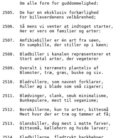
       Om alle form for guddommelighed:
2505.  De har en eksklusiv forkærlighed
       For billeverdenens velbårenhed;
2506.  Så mens vi venter at indtoget starter,
       Her er vers om familier og arter:
2507.  Amfibiebiller er én art fra søen,
       En sumpbille, der stiller op i køen;
2508.  Bladbiller i kanalen repræsenterer et
       Stort antal arter, der vegeterer
2509.  Overalt i terrænets planteliv af
       Blomster, træ, græs, buske og siv.
2510.  Bladrullere, som navnet forklarer,
       Ruller æg i blade som små cigarer;
2511.  Blødvinger, slank, smuk minimalisme,
       Bunkepulere, mest til veganisme;
2512.  Borebillerne, kun to arter, bittesmå
       Mest hvor der er træ og tømmer at få;
2513.  Glansbiller, dog mest i matte farver,
       Bittesmå, køllehorn og hvide larver;
2514.  Fladbillerne, fladtrykt barkbeboer