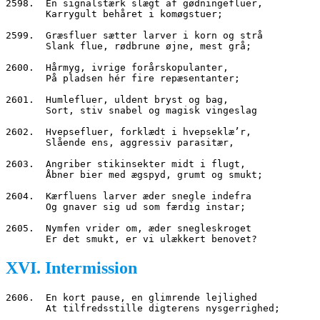
2598.  En signalstærk slægt af gødningefluer,
       Karrygult behåret i komøgstuer;
2599.  Græsfluer sætter larver i korn og strå
       Slank flue, rødbrune øjne, mest grå;
2600.  Hårmyg, ivrige forårskopulanter,
       På pladsen hér fire repæsentanter;
2601.  Humlefluer, uldent bryst og bag,
       Sort, stiv snabel og magisk vingeslag
2602.  Hvepsefluer, forklædt i hvepseklæ’r,
       Slående ens, aggressiv parasitær,
2603.  Angriber stikinsekter midt i flugt,
       Åbner bier med ægspyd, grumt og smukt;
2604.  Kærfluens larver æder snegle indefra
       Og gnaver sig ud som færdig instar;
2605.  Nymfen vrider om, æder snegleskroget
       Er det smukt, er vi ulækkert benovet?
XVI. Intermission
2606.  En kort pause, en glimrende lejlighed
       At tilfredsstille digterens nysgerrighed;