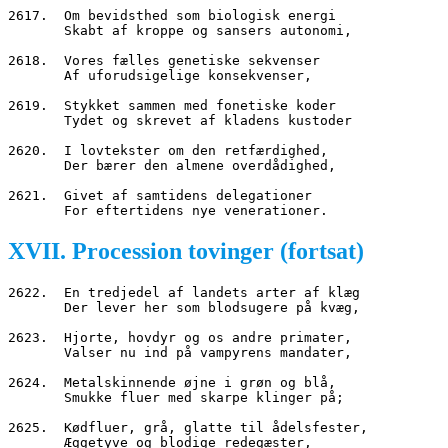
2617.  Om bevidsthed som biologisk energi
       Skabt af kroppe og sansers autonomi,
2618.  Vores fælles genetiske sekvenser
       Af uforudsigelige konsekvenser,
2619.  Stykket sammen med fonetiske koder
       Tydet og skrevet af kladens kustoder
2620.  I lovtekster om den retfærdighed,
       Der bærer den almene overdådighed,
2621.  Givet af samtidens delegationer
       For eftertidens nye venerationer.
XVII. Procession tovinger (fortsat)
2622.  En tredjedel af landets arter af klæg
       Der lever her som blodsugere på kvæg,
2623.  Hjorte, hovdyr og os andre primater,
       Valser nu ind på vampyrens mandater,
2624.  Metalskinnende øjne i grøn og blå,
       Smukke fluer med skarpe klinger på;
2625.  Kødfluer, grå, glatte til ådelsfester,
       Æggetyve og blodige redegæster,