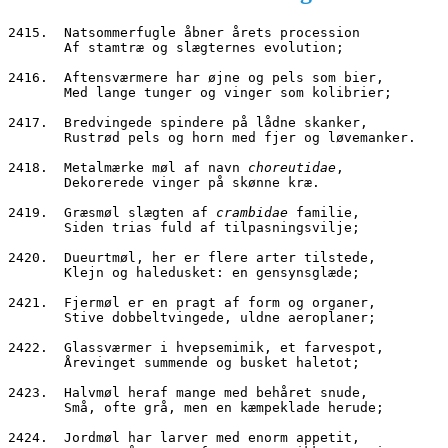
2415.  Natsommerfugle åbner årets procession
       Af stamtræ og slægternes evolution;
2416.  Aftensværmere har øjne og pels som bier,
       Med lange tunger og vinger som kolibrier;
2417.  Bredvingede spindere på lådne skanker,
       Rustrød pels og horn med fjer og løvemanker.
2418.  Metalmærke møl af navn 
choreutidae
,
       Dekorerede vinger på skønne kræ.
2419.  Græsmøl slægten af 
crambidae
 familie,
       Siden trias fuld af tilpasningsvilje;
2420.  Dueurtmøl, her er flere arter tilstede,
       Klejn og haledusket: en gensynsglæde;
2421.  Fjermøl er en pragt af form og organer,
       Stive dobbeltvingede, uldne aeroplaner;
2422.  Glassværmer i hvepsemimik, et farvespot,
       Årevinget summende og busket haletot;
2423.  Halvmøl heraf mange med behåret snude,
       Små, ofte grå, men en kæmpeklade herude;
2424.  Jordmøl har larver med enorm appetit,