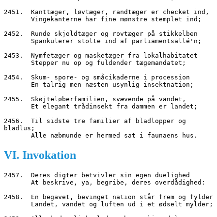
2451.  Kanttæger, løvtæger, randtæger er checket ind,
       Vingekanterne har fine mønstre stemplet ind;
2452.  Runde skjoldtæger og rovtæger på stikkelben
       Spankulerer stolte ind af parliamentsallé'n;
2453.  Nymfetæger og masketæger fra lokalhabitatet
       Stepper nu op og fuldender tægemandatet;
2454.  Skum- spore- og småcikaderne i procession
       En talrig men næsten usynlig insektnation;
2455.  Skøjteløberfamilien, svævende på vandet,
       Et elegant trådinsekt fra dammen er landet;
2456.  Til sidste tre familier af bladlopper og 
bladlus;
       Alle næbmunde er hermed sat i faunaens hus.
VI. Invokation
2457.  Deres digter betvivler sin egen duelighed
       At beskrive, ya, begribe, deres overdådighed:
2458.  En begavet, bevinget nation står frem og fylder
       Landet, vandet og luften ud i et ødselt mylder;