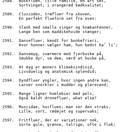
2588.  Buskfluen, lille familie, én art set,
       Sortvinget, i orangerød kødkvalitet;
2589.  
Clusiodes
, træfluer fra skoven,
       En perfekt flueform set fra oven:
2590.  Slank med smalle vinger og knækantenner,
       Lange ben som maddikehvide stænger;
2591.  Dansefluer, kendt for bunkefrieri,
       Hvor hunner vælger ham, hun bedst ka’ li’;
2592.  Dansemyg, sværmere med fjerbuske på,
       Smukke dyr, se dem, værd at huske på,
2593.  At myg er æoners klimaksindivid,
       Livsduelig og anatomisk splendid;
2594.  Dyndfluer yngler, hvor ingen andre kan,
       Larver snorkler i mudder og plørevand;
2595.  Mange ligner humlebier med pels,
       Også kaldt dronefluer, what else?
2596.  Muscidae, husfluen, man ser den straks,
       Lille, sort, rødøjet og supervaks;
2597.  Fritfluer, der er variationer nok,
       Sorte gule, grønne, talrige, ofte i flok;