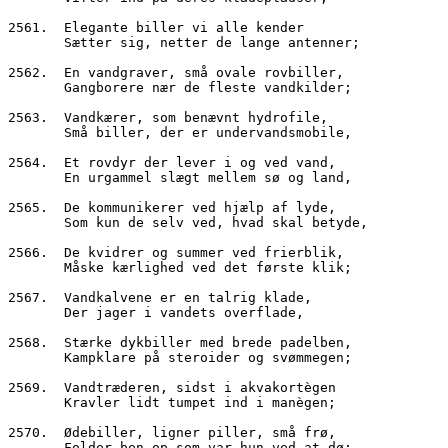
2561.  Elegante biller vi alle kender
       Sætter sig, netter de lange antenner;
2562.  En vandgraver, små ovale rovbiller,
       Gangborere nær de fleste vandkilder;
2563.  Vandkærer, som benævnt hydrofile,
       Små biller, der er undervandsmobile,
2564.  Et rovdyr der lever i og ved vand,
       En urgammel slægt mellem sø og land,
2565.  De kommunikerer ved hjælp af lyde,
       Som kun de selv ved, hvad skal betyde,
2566.  De kvidrer og summer ved frierblik,
       Måske kærlighed ved det første klik;
2567.  Vandkalvene er en talrig klade,
       Der jager i vandets overflade,
2568.  Stærke dykbiller med brede padelben,
       Kampklare på steroider og svømmegen;
2569.  Vandtræderen, sidst i akvakortègen
       Kravler lidt tumpet ind i manègen;
2570.  Ødebiller, ligner piller, små frø,
       Folder ben op som var hun ved at dø;