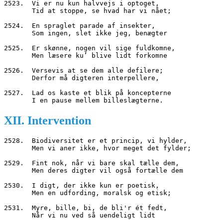
2523.  Vi er nu kun halvvejs i optoget,
       Tid at stoppe, se hvad har vi nået;
2524.  En spraglet parade af insekter,
       Som ingen, slet ikke jeg, benægter
2525.  Er skønne, nogen vil sige fuldkomne,
       Men læsere ku’ blive lidt forkomne
2526.  Versevis at se dem alle defilere;
       Derfor må digteren interpellere,
2527.  Lad os kaste et blik på koncepterne
       I en pause mellem billeslægterne.
XII. Intervention
2528.  Biodiversitet er et princip, vi hylder,
       Men vi aner ikke, hvor meget det fylder;
2529.  Fint nok, når vi bare skal tælle dem,
       Men deres digter vil også fortælle dem
2530.  I digt, der ikke kun er poetisk,
       Men en udfording, moralsk og etisk;
2531.  Myre, bille, bi, de bli'r ét fedt,
       Når vi nu ved så uendeligt lidt