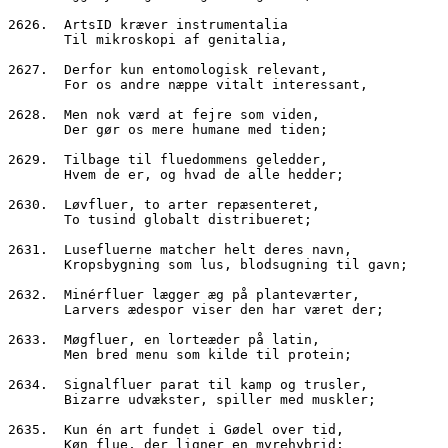
2626.  ArtsID kræver instrumentalia
       Til mikroskopi af genitalia,
2627.  Derfor kun entomologisk relevant,
       For os andre næppe vitalt interessant,
2628.  Men nok værd at fejre som viden,
       Der gør os mere humane med tiden;
2629.  Tilbage til fluedommens geledder,
       Hvem de er, og hvad de alle hedder;
2630.  Løvfluer, to arter repæsenteret,
       To tusind globalt distribueret;
2631.  Lusefluerne matcher helt deres navn,
       Kropsbygning som lus, blodsugning til gavn;
2632.  Minérfluer lægger æg på planteværter,
       Larvers ædespor viser den har været der;
2633.  Møgfluer, en lorteæder på latin,
       Men bred menu som kilde til protein;
2634.  Signalfluer parat til kamp og trusler,
       Bizarre udvækster, spiller med muskler;
2635.  Kun én art fundet i Gødel over tid,
       Køn flue, der ligner en myrehybrid;