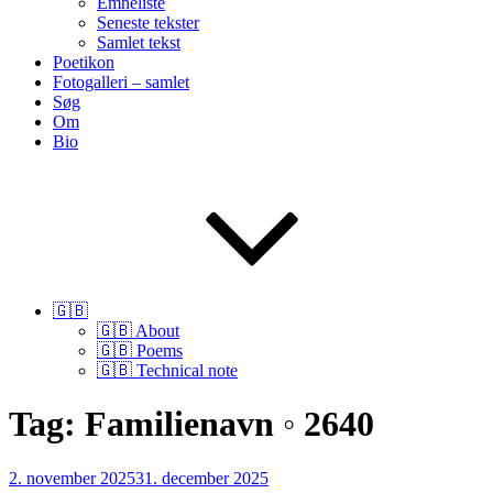
Emneliste
Seneste tekster
Samlet tekst
Poetikon
Fotogalleri – samlet
Søg
Om
Bio
🇬🇧
🇬🇧 About
🇬🇧 Poems
🇬🇧 Technical note
Tag:
Familienavn ◦ 2640
Udgivet
2. november 2025
31. december 2025