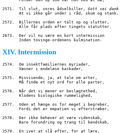
2571.  Til slut, vores ådselbiller, 
Gott sei dank
       At vi ikke går under i råd, skum og stank.
2572.  Billernes orden er talt op og slutter,
       Alle får plads efter tingets statutter.
2673.  Der vil nu være en kort intermission
       Inden tovinge
-
ordenens kulmination.
XIV. Intermission
2574.  Om insektfamiliernes myriader,
       Væsner i endeløse kaskader,
2575.  Misvisende, ja, at tale om arter,
       Må finde et nyt ord for alle parter,
2576.  Når det vi mener er beslægtethed,
       Klodens biologiske rummelighed,
2577.  Uden at hænge os for meget i begreber,
       Fordi det er empatien vi efterstræber,
2578.  Der ikke behøver at være videnskab,
       Bare forundring og trang til kendskab,
2579.  En iver at slå efter, for at lære,