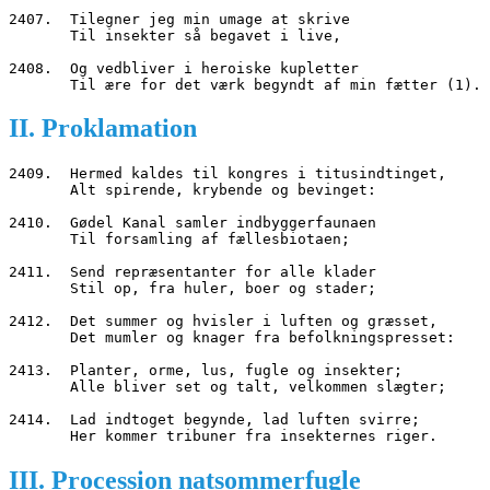
2407.  Tilegner jeg min umage at skrive
       Til insekter så begavet i live,
2408.  Og vedbliver i heroiske kupletter
       Til ære for det værk begyndt af min fætter (1).
II. Proklamation
2409.  Hermed kaldes til kongres i titusindtinget,
       Alt spirende, krybende og bevinget:
2410.  Gødel Kanal samler indbyggerfaunaen
       Til forsamling af fællesbiotaen;
2411.  Send repræsentanter for alle klader
       Stil op, fra huler, boer og stader;
2412.  Det summer og hvisler i luften og græsset,
       Det mumler og knager fra befolkningspresset:
2413.  Planter, orme, lus, fugle og insekter;
       Alle bliver set og talt, velkommen slægter;
2414.  Lad indtoget begynde, lad luften svirre;
       Her kommer tribuner fra insekternes riger.
III. Procession natsommerfugle