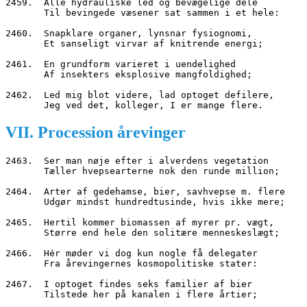
2459.  Alle hydrauliske led og bevægelige dele
       Til bevingede væsener sat sammen i et hele:
2460.  Snapklare organer, lynsnar fysiognomi,
       Et sanseligt virvar af knitrende energi;
2461.  En grundform varieret i uendelighed
       Af insekters eksplosive mangfoldighed;
2462.  Led mig blot videre, lad optoget defilere,
       Jeg ved det, kolleger, I er mange flere.
VII. Procession årevinger
2463.  Ser man nøje efter i alverdens vegetation
       Tæller hvepsearterne nok den runde million;
2464.  Arter af gedehamse, bier, savhvepse m. flere
       Udgør mindst hundredtusinde, hvis ikke mere;
2465.  Hertil kommer biomassen af myrer pr. vægt,
       Større end hele den solitære menneskeslægt;
2466.  Hér møder vi dog kun nogle få delegater
       Fra årevingernes kosmopolitiske stater:
2467.  I optoget findes seks familier af bier
       Tilstede her på kanalen i flere årtier;