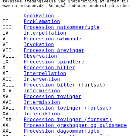
tekniske stedangivelse ved indberetning af arter til 
www.naturbasen.dk. Se også fodnoter nederst på siden.
I.     
Dedikation
II.    
Proklamation
III.   
Procession natsommerfugle
IV.    
Interpellation
V.     
Procession næbmunde
VI.    
Invokation
VII.   
Procession årevinger
VIII.  
Observation
IX.    
Procession spindlere
X.     
Procession biller
XI.    
Interpellation
XII.   
Intervention
XIII.  
Procession biller
 (fortsat)
XIV.   
Intermission
XV.    
Procession tovinger
XVI.   
Intermission
XVII.  
Procession tovinger (fortsat)
XVIII. 
Jurisdiktion
IXX.   
Procession tovinger (fortsat)
XX.    
Procession græshopper og guldsmede
XXI.   
Procession dagsommerfugle