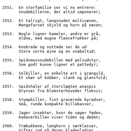
2551.  En storfamilie ser vi nu entrere:
       Snudebillerne, der altid imponerer;
2552.  Et talrigt, langsnudet multivæsen,
       Mangefarvet skjold og horn på næsen;
2553.  Nogle ligner kameler, andre er grå,
       Uldne, med mugne fleecefrakker på;
2554.  Knobrede og nuttede ser de ud
       Store sorte øjne og en snabeltud;
2555.  Spidsmussnudebillen med pelsudstyr,
       Som godt kunne ligner et pattedyr;
2556.  Solbiller, en enkelte art i grønguld,
       Et skær af kobber, slank og glansfuld;
2557.  Spidshaler af storslægten 
anaspis
       Drysser fra blomsterhoveder flokvis;
2558.  Stumpbiller, fint graverede kyradser,
       Små, runde kompakte billebasser,
2559.  Jager insekter, hvor de søger føden,
       Kadaverbillen viser tiden og døden;
2560.  Træbukkene, langhorn i særklasser,
       Vifter ind på deres kladepladser,