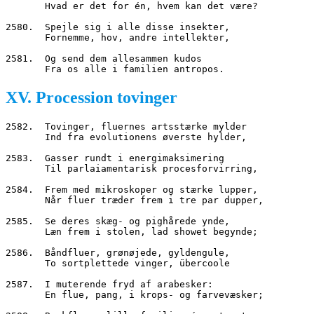
       Hvad er det for én, hvem kan det være?
2580.  Spejle sig i alle disse insekter,
       Fornemme, hov, andre intellekter,
2581.  Og send dem allesammen kudos
       Fra os alle i familien antropos.
XV. Procession tovinger
2582.  Tovinger, fluernes artsstærke mylder
       Ind fra evolutionens øverste hylder,
2583.  Gasser rundt i energimaksimering
       Til parlaiamentarisk procesforvirring,
2584.  Frem med mikroskoper og stærke lupper,
       Når fluer træder frem i tre par dupper,
2585.  Se deres skæg- og pighårede ynde,
       Læn frem i stolen, lad showet begynde;
2586.  Båndfluer, grønøjede, gyldengule,
       To sortplettede vinger, übercoole
2587.  I muterende fryd af arabesker:
       En flue, pang, i krops- og farvevæsker;