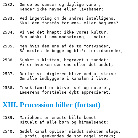
2532.  Om deres sanser og daglige vaner,
       Kender ikke navne eller livsbaner;
2533.  Ved ingenting om de andres intelligens,
       Skal den forstås forlæns- eller baglæns?
2534.  Vi ved det knapt; ikke vores kultur,
       Men udskilt som modsætning, i natur.
2535.  Men hvis den ene af de to forsvinder,
       Så mistes de begge og bli'r fortidsminder;
2536.  Sunket i klitten, begravet i sandet:
       Vi er hverken den ene eller det andet;
2537.  Derfor vil digteren blive ved at skrive
       Om alle indbyggere i kanalen i live;
2538.  Insektfamilier blivet set og noteret,
       Læserens forståelse dybt apprecieret.
XIII. Procession biller (fortsat)
2539.  Mariehøns er eneste bille kendt
       Rituelt af alle børn og himmelsendt;
2540.  Gødel Kanal opviser mindst seksten slags,
       I profil genkendes de som regel straks;