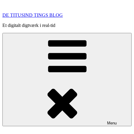
Videre
til
DE TITUSIND TINGS BLOG
indhold
Et digitalt digtværk i real-tid
Menu