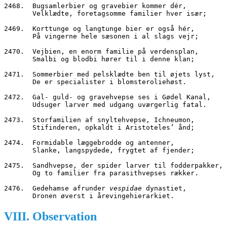
2468.  Bugsamlerbier og gravebier kommer dér,
       Velklædte, foretagsomme familier hver især;
2469.  Korttunge og langtunge bier er også hér,
       På vingerne hele sæsonen i al slags vejr;
2470.  Vejbien, en enorm familie på verdensplan,
       Smalbi og blodbi hører til i denne klan;
2471.  Sommerbier med pelsklædte ben til øjets lyst,
       De er specialister i blomsteroliehøst.
2472.  Gal- guld- og gravehvepse ses i Gødel Kanal,
       Udsuger larver med udgang uværgerlig fatal.
2473.  Storfamilien af snyltehvepse, Ichneumon,
       Stifinderen, opkaldt i Aristoteles’ ånd;
2474.  Formidable læggebrodde og antenner,
       Slanke, langspydede, frygtet af fjender;
2475.  Sandhvepse, der spider larver til fodderpakker,
       Og to familier fra parasithvepses rækker.
2476.  Gedehamse afrunder 
vespidae
 dynastiet,
       Dronen øverst i årevingehierarkiet.
VIII. Observation