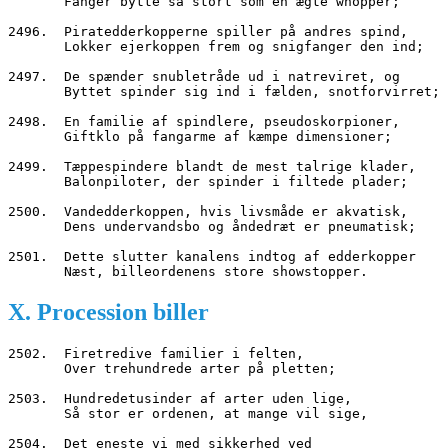
       Fanger bytte så stort som en ægte whopper;
2496.  Piratedderkopperne spiller på andres spind,
       Lokker ejerkoppen frem og snigfanger den ind;
2497.  De spænder snubletråde ud i natreviret, og
       Byttet spinder sig ind i fælden, snotforvirret;
2498.  En familie af spindlere, pseudoskorpioner,
       Giftklo på fangarme af kæmpe dimensioner;
2499.  Tæppespindere blandt de mest talrige klader,
       Balonpiloter, der spinder i filtede plader;
2500.  Vandedderkoppen, hvis livsmåde er akvatisk,
       Dens undervandsbo og åndedræt er pneumatisk;
2501.  Dette slutter kanalens indtog af edderkopper
       Næst, billeordenens store showstopper.
X. Procession biller
2502.  Firetredive familier i felten,
       Over trehundrede arter på pletten;
2503.  Hundredetusinder af arter uden lige,
       Så stor er ordenen, at mange vil sige,
2504.  Det eneste vi med sikkerhed ved