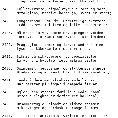
       Imago små, matte farver, ses ikke ret tit;
2425.  Køllesværmere, signalstyrke i rødt og sort,
       Metalglans, massive horn; ja, synet er stort;
2426.  Langhornsmøl, smukke, utrættelige sværmere,
       Tråde svæver i luften og lokker os nærmere;
2427.  Målerens larve, geometer, optegner verden
       Tommevis, forklædt som kvist i sin færden;
2428.  Pragtugler, former og farver under himlen
       Lyser op kåbeklædte midt i vrimlen;
2429.  Sækmøl og sækkebærere, to specialister
       Larverne i hylstre, ægte mikroartister;
2430.  Spindemøl, seglvinger og styltemøls slægter
       Bladminering er kendt blandt disse insekter;
2431.  Tandspindere med skrækskabende larver,
       Har børster på vinger i dæmpede farver.
2432.  Ugler, den største familie i Gødel Kanal,
       Deres duelighed er derfor ret kollosal;
2433.  Ursommerfugle, blandt de ældste stammer,
       Mikrovinger og hårdusk i orange flammer;
2434.  Til sidst familien af viklere, en stor flok