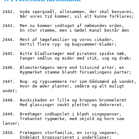
2442.  Gode spørgsmål, allesammen, der skal besvares,
       Når vores tid kommer, vil alt kunne forklares;
2443.  Men nu kommer indtoget af næbmundes orden,
       En stor stamme, men i Gødel Kanal består den
2444.  Mest af tægefamilier og vores cikader,
       Dertil flere ryg- og bugsvømmer-klader;
2445.  Bitte bladlustæger med piratens spidse næb,
       Fanger smålus og mider med stik, sug og dræb;
2446.  Blomstertægens mere end titusind arter, en
       Rygmærket stamme blandt forsamlingens parter;
2447.  Bug- og rygsvømmere ror som bådsmænd på vandet,
       Hvor de æder planter, småkræ og alt muligt 
andet;
2448.  Buskcikaden er lille og kroppen brunmeleret
       Med glasvinger smukt plettet og dekoreret.
2449.  Bredtæger indkapslet i blødt vingepanser,
       Trekantet rygmærke, med skjold og horn som 
lanser;
2450.  Frøtægens storfamilie, en ivrig veganer,
       Endeløst kropsvarieret i underklaner;