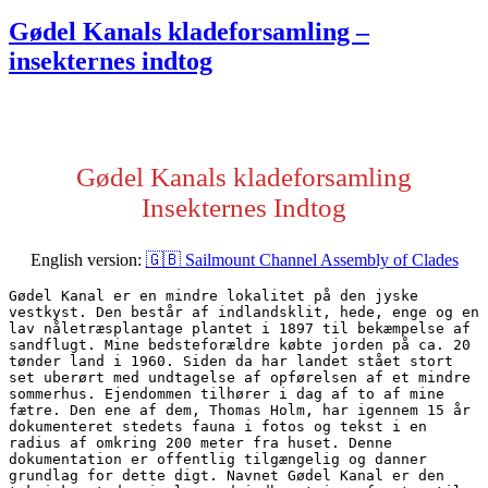
den
Gødel Kanals kladeforsamling –
insekternes indtog
Gødel Kanals kladeforsamling
Insekternes Indtog
English version:
🇬🇧 Sailmount Channel Assembly of Clades
Gødel Kanal er en mindre lokalitet på den jyske 
vestkyst. Den består af indlandsklit, hede, enge og en 
lav nåletræsplantage plantet i 1897 til bekæmpelse af 
sandflugt. Mine bedsteforældre købte jorden på ca. 20 
tønder land i 1960. Siden da har landet stået stort 
set uberørt med undtagelse af opførelsen af et mindre 
sommerhus. Ejendommen tilhører i dag af to af mine 
fætre. Den ene af dem, Thomas Holm, har igennem 15 år 
dokumenteret stedets fauna i fotos og tekst i en 
radius af omkring 200 meter fra huset. Denne 
dokumentation er offentlig tilgængelig og danner 
grundlag for dette digt. Navnet Gødel Kanal er den 