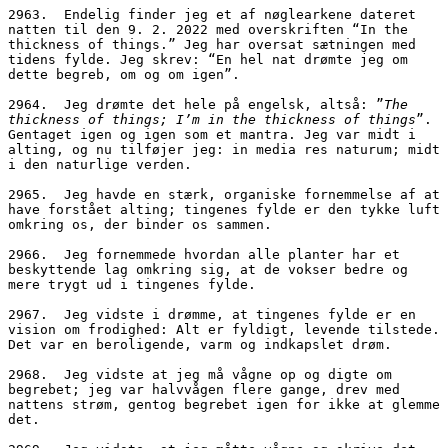
2963.  Endelig finder jeg et af nøglearkene dateret 
natten til den 9. 2. 2022 med overskriften “In the 
thickness of things.” Jeg har oversat sætningen med 
tidens fylde. Jeg skrev: “En hel nat drømte jeg om 
dette begreb, om og om igen”. 
2964.  Jeg drømte det hele på engelsk, altså: ”
The 
thickness of things; I’m in the thickness of things
”. 
Gentaget igen og igen som et mantra. Jeg var midt i 
alting, og nu tilføjer jeg: in media res naturum; midt 
i den naturlige verden.
2965.  Jeg havde en stærk, organiske fornemmelse af at 
have forstået alting; tingenes fylde er den tykke luft 
omkring os, der binder os sammen.
2966.  Jeg fornemmede hvordan alle planter har et 
beskyttende lag omkring sig, at de vokser bedre og 
mere trygt ud i tingenes fylde.
2967.  Jeg vidste i drømme, at tingenes fylde er en 
vision om frodighed: Alt er fyldigt, levende tilstede. 
Det var en beroligende, varm og indkapslet drøm. 
2968.  Jeg vidste at jeg må vågne op og digte om 
begrebet; jeg var halvvågen flere gange, drev med 
nattens strøm, gentog begrebet igen for ikke at glemme 
det.