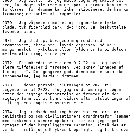
2969.  Jeg vidste, at jeg måtte vågne og skrive det 
ned, før dagen slettede mine spor. I drømme kan intet 
forklares, for drømme kan ikke ratiocinere; de kan kun 
fremvise; de samles af fragmenter.
2970.  Jeg vågnede i mørket og jeg mærkede tykke 
blade, tyk fiberblød bark, dyb jord, læ, beskyttelse, 
levende natur.
2971.  Jeg stod op, bevægede mig rundt med 
drømmesynet, skrev ned, lavede espresso, så ud i 
morgenmørket. Tykkelsen eller fylden er forbindelsen 
mellem alle ting, skrev jeg.
2972.  Fem måneder senere den 9.7.22 har jeg lavet 
flere tilføjelser i margenen. Jeg skrev “Enheden af 
tid og rum”. Det gengiver godt denne mørke kosmiske 
fornemmelse, jeg havde i drømmen.
2973.  I denne periode, slutningen af 2021 til 
begyndelsen af 2023, slog jeg rundt om mig i søgen 
efter den rigtige fortsættelse og fremfor alt den 
rigtige form til at komme videre efter afslutningen af 
Liff og dens engelske oversættelse.
2974.  Jeg kredsede omkring haven som en form for 
bevidsthed og som civilisationers grundmetafor (sammen 
med maskinen i senere epoker); især var jeg meget 
optaget af den kropsliggjorte sansning, altså det at 
verden forstås og udtrykkes kropsligt; jeg tænkte over 