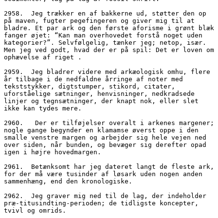
2958.  Jeg trækker en af bakkerne ud, støtter den op 
på maven, fugter pegefingeren og giver mig til at 
bladre. Et par ark og den første aforisme i grønt blæk 
fanger øjet: “Kan man overhovedet forstå noget uden 
kategorier?”. Selvfølgelig, tænker jeg; netop, især. 
Men jeg ved godt, hvad der er på spil: Det er loven om 
ophævelse af riget .
2959.  Jeg bladrer videre med arkæologisk omhu, flere 
år tilbage i de nedfaldne årringe af noter med 
tekststykker, digtstumper, stikord, citater, 
uforståelige sætninger, henvisninger, nedkradsede 
linjer og tegnsætninger, der knapt nok, eller slet 
ikke kan tydes mere.
2960.	Der er tilføjelser overalt i arkenes margener; 
nogle gange begynder en klamamse øverst oppe i den 
smalle venstre margen og arbejder sig hele vejen ned 
over siden, når bunden, og bevæger sig derefter opad 
igen i højre hovedmargen.
2961.  Betænksomt har jeg dateret langt de fleste ark, 
for der må være tusinder af løsark uden nogen anden 
sammenhæng, end den kronologiske.
2962.  Jeg graver mig ned til de lag, der indeholder 
præ-titusindting-perioden; de tidligste koncepter, 
tvivl og omrids.