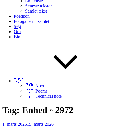
Emneliste
Seneste tekster
Samlet tekst
Poetikon
Fotogalleri – samlet
Søg
Om
Bio
🇬🇧
🇬🇧 About
🇬🇧 Poems
🇬🇧 Technical note
Tag:
Enhed ◦ 2972
Udgivet
1. marts 2026
15. marts 2026