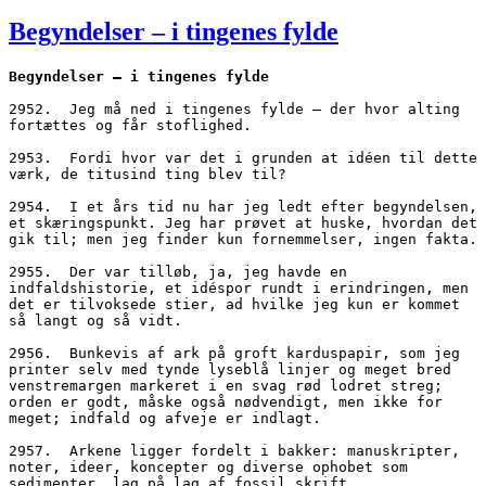
den
Begyndelser – i tingenes fylde
Begyndelser – i tingenes fylde
2952.  Jeg må ned i tingenes fylde – der hvor alting 
fortættes og får stoflighed.
2953.  Fordi hvor var det i grunden at idéen til dette 
værk, de titusind ting blev til?
2954.  I et års tid nu har jeg ledt efter begyndelsen, 
et skæringspunkt. Jeg har prøvet at huske, hvordan det 
gik til; men jeg finder kun fornemmelser, ingen fakta.
2955.  Der var tilløb, ja, jeg havde en 
indfaldshistorie, et idéspor rundt i erindringen, men 
det er tilvoksede stier, ad hvilke jeg kun er kommet 
så langt og så vidt.
2956.  Bunkevis af ark på groft karduspapir, som jeg 
printer selv med tynde lyseblå linjer og meget bred 
venstremargen markeret i en svag rød lodret streg; 
orden er godt, måske også nødvendigt, men ikke for 
meget; indfald og afveje er indlagt.
2957.  Arkene ligger fordelt i bakker: manuskripter, 
noter, ideer, koncepter og diverse ophobet som 
sedimenter, lag på lag af fossil skrift.