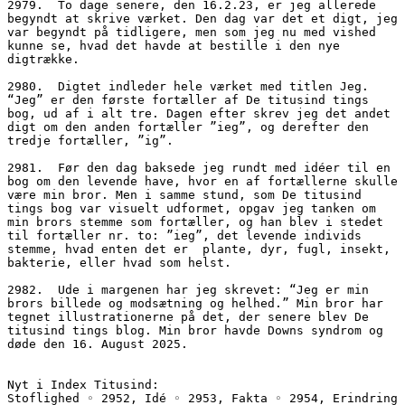
2979.  To dage senere, den 16.2.23, er jeg allerede 
begyndt at skrive værket. Den dag var det et digt, jeg 
var begyndt på tidligere, men som jeg nu med vished 
kunne se, hvad det havde at bestille i den nye 
digtrække.
2980.  Digtet indleder hele værket med titlen Jeg. 
“Jeg” er den første fortæller af De titusind tings 
bog, ud af i alt tre. Dagen efter skrev jeg det andet 
digt om den anden fortæller ”ieg”, og derefter den 
tredje fortæller, ”ig”.
2981.  Før den dag baksede jeg rundt med idéer til en 
bog om den levende have, hvor en af fortællerne skulle 
være min bror. Men i samme stund, som De titusind 
tings bog var visuelt udformet, opgav jeg tanken om 
min brors stemme som fortæller, og han blev i stedet 
til fortæller nr. to: ”ieg”, det levende individs 
stemme, hvad enten det er  plante, dyr, fugl, insekt, 
bakterie, eller hvad som helst.
2982.  Ude i margenen har jeg skrevet: “Jeg er min 
brors billede og modsætning og helhed.” Min bror har 
tegnet illustrationerne på det, der senere blev De 
titusind tings blog. Min bror havde Downs syndrom og 
døde den 16. August 2025.
Nyt i Index Titusind:
Stoflighed ◦ 2952, Idé ◦ 2953, Fakta ◦ 2954, Erindring 