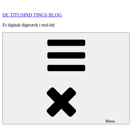
Videre
til
DE TITUSIND TINGS BLOG
indhold
Et digitalt digtværk i real-tid
Menu