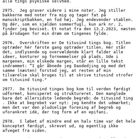
alle tings psykiske selvhed.
2975.  Jeg graver videre i mine noter. Jeg stiller 
bakkerne med noter fra mig og tager fat på 
manuskriptbakken, en fod høj. Jeg endevender stablen. 
Og dér, som en sjælden sommerfugl, kun ark nr. 2, 
finder jeg beviset. Et notat fra den 13.2.2023, næsten 
på årsdagen for min drøm om tingenes fylde.
2976.  Overskriften er De titusind tings bog. Titlen 
optræder hér første gang optræder titlen. Hér står 
det, indlysende og overvældende klart falder alle 
ideer, konturer og fornemmelser på plads. Ude i 
margenen, min elskede margen, står en lille tekst 
indrammet: “I går åbnede jeg Daodedjing og med det 
samme (næsten) forstod jeg, at resten af min 
tilværelse skal bruges til at skrive titusind strofer 
om titusind ting."
2977.  De titusind tinges bog kom til verden færdigt 
udformet, konciperet og struktureret. Den manglede 
bare det allersidste ledende begreb: de titusind ting 
. Ikke at begrebet var nyt: jeg kendte det udmærket; 
men det var den pludselige forening af begreb og 
uforankret idé, der tog form af en epifani. 
2978.  I løbet af mindre end en halv time var det hele 
konceptet færdigt, skrevet ud, og egentlig ikke 
afveget fra siden.