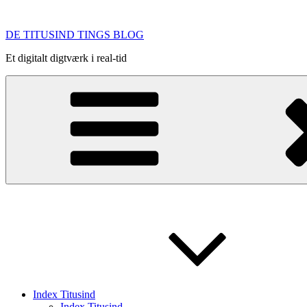
Videre
til
DE TITUSIND TINGS BLOG
indhold
Et digitalt digtværk i real-tid
Index Titusind
Index Titusind