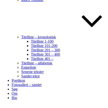
Titelliste – kronologisk
Titelliste 1-100
Titelliste 101-200
Titelliste 201 – 300
Titelliste 301 – 400
Titelliste 401 –
Titelliste – alfabetisk
Emneliste
Seneste tekster
Samlet tekst
Poetikon
Fotogalleri – samlet
Søg
Om
Bio