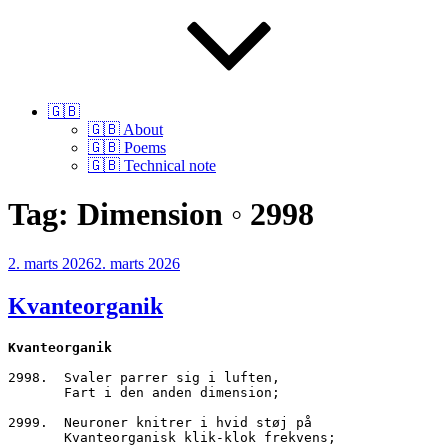
🇬🇧
🇬🇧 About
🇬🇧 Poems
🇬🇧 Technical note
Tag:
Dimension ◦ 2998
Udgivet
2. marts 2026
2. marts 2026
den
Kvanteorganik
Kvanteorganik
2998.  Svaler parrer sig i luften,
       Fart i den anden dimension;
2999.  Neuroner knitrer i hvid støj på
       Kvanteorganisk klik-klok frekvens;