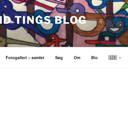
ND TINGS BLOG
Fotogalleri – samlet
Søg
Om
Bio
🇬🇧