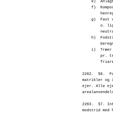
    e)  An
    f)  Ko
       
    g)  Fa
      
      
    h)  Fo
        b
    i)  Tr
      
        
2262.  §6.  F
matrikler og 
ejer. Alle ej
arealanvendel
2263.  §7. In
modstrid med 