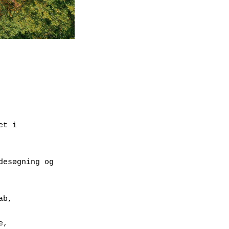
t i 
esøgning og 
ab,
e,