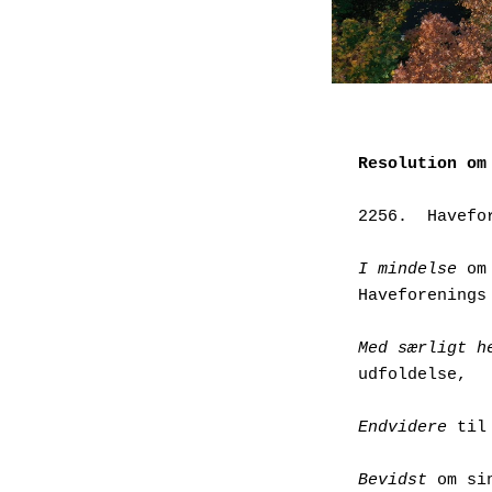
Resolution om
2256.  Havefo
I mindelse
 om
Haveforenings
Med særligt h
udfoldelse,
Endvidere
 til
Bevidst
 om si