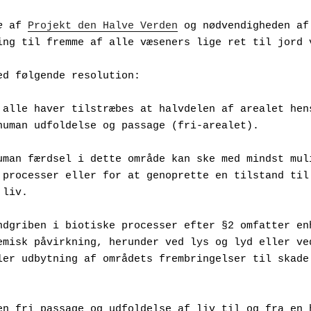
e
 af 
Projekt den Halve Verden
 og nødvendigheden af 
ing til fremme af alle væseners lige ret til jord 
ed følgende resolution:
 alle haver tilstræbes at halvdelen af arealet hens
human udfoldelse og passage (fri-arealet).
uman færdsel i dette område kan ske med mindst muli
 processer eller for at genoprette en tilstand til 
 liv.
ndgriben i biotiske processer efter §2 omfatter enh
emisk påvirkning, herunder ved lys og lyd eller ved
ler udbytning af områdets frembringelser til skade 
en fri passage og udfoldelse af liv til og fra en h