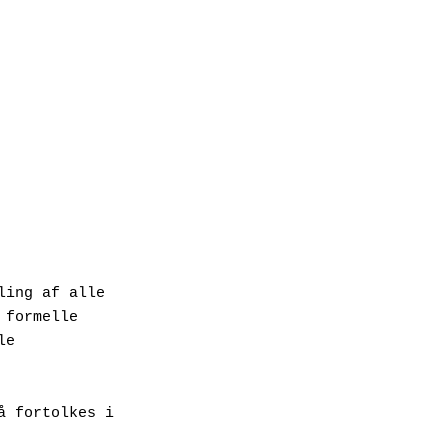
ing af alle 
formelle 
e 
 fortolkes i 