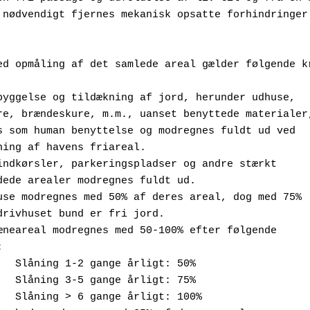
 nødvendigt fjernes mekanisk opsatte forhindringer 
 
ed opmåling af det samlede areal gælder følgende k
 bebyggelse og tildækning af jord, herunder udhuse, 
  læskure, brændeskure, m.m., uanset benyttede materialer
  regnes som human benyttelse og modregnes fuldt ud ved 
 beregning af havens friareal.
le indkørsler, parkeringspladser og andre stærkt 
  befærdede arealer modregnes fuldt ud.
ivhuse modregnes med 50% af deres areal, dog med 75% 
  hvis drivhuset bund er fri jord.
 plæneareal modregnes med 50-100% efter følgende
a:
        i.   Slåning 1-2 gange årligt: 50%
      ii.   Slåning 3-5 gange årligt: 75%
    iii.   Slåning > 6 gange årligt: 100%