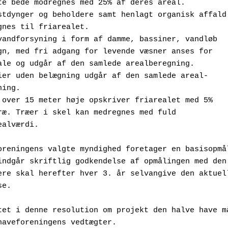
lagte bede modregnes med 25% af deres areal.
mpostdynger og beholdere samt henlagt organisk affald
 henregnes til friarealet. 
st vandforsyning i form af damme, bassiner, vandløb 
  o. lign, med fri adgang for levende væsner anses for 
  neutrale og udgår af den samlede arealberegning.
dstier uden belægning udgår af den samlede areal-
eregning. 
æer over 15 meter høje opskriver friarealet med 5% 
  pr. træ. Træer i skel kan medregnes med fuld
friarealværdi.
oreningens valgte myndighed foretager en basisopmål
indgår skriftlig godkendelse af opmålingen med den 
ere skal herefter hver 3. år selvangive den aktuell
se.
tet i denne resolution om projekt den halve have må
haveforeningens vedtægter.