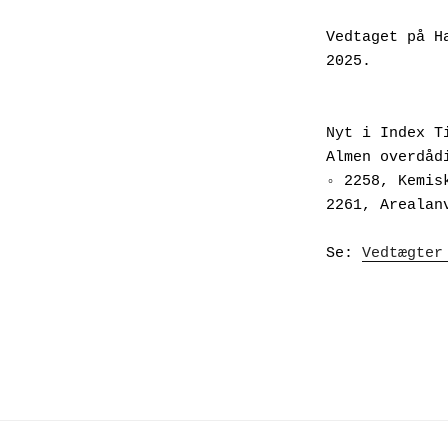
Vedtaget på H
2025.
Nyt i Index T
Almen overdåd
◦ 2258, Kemis
2261, Arealan
Se: 
Vedtægter