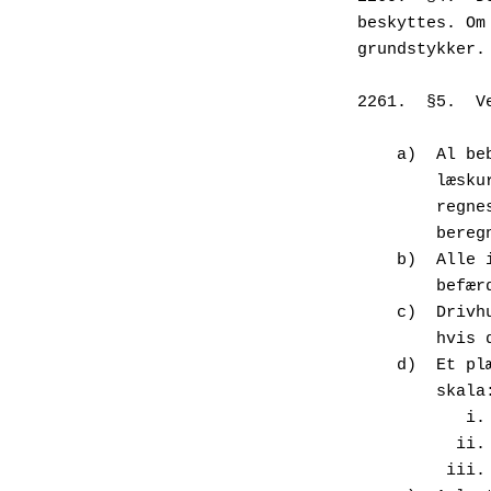
beskyttes. Om
grundstykker.
2261.  §5.  V
    a)  Al
      
      
       
    b)  Al
      
    c)  Dr
      
    d)  Et
        skal
   
    
     