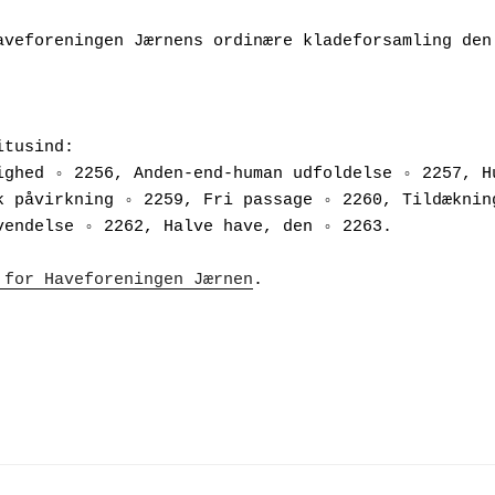
aveforeningen Jærnens ordinære kladeforsamling den 
itusind:
ighed ◦ 2256, Anden-end-human udfoldelse ◦ 2257, Hu
k påvirkning ◦ 2259, Fri passage ◦ 2260, Tildækning
vendelse ◦ 2262, Halve have, den ◦ 2263.
 for Haveforeningen Jærnen
.