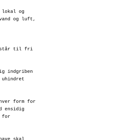
lokal og 
vand og luft,
tår til fri 
g indgriben 
uhindret 
ver form for 
 ensidig 
for 
ave skal 