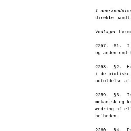
I anerkendels
direkte handl
Vedtager
 herm
2257.  $1.  I
og anden-end-
2258.  §2.  H
i de biotiske
udfoldelse af
2259.  §3.  I
mekanisk og k
ændring af el
helheden.
2260.  §4.  D