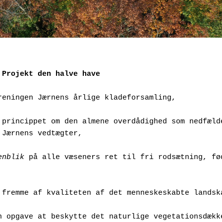
 Projekt den halve have
reningen Jærnens årlige kladeforsamling,
 princippet om den almene overdådighed som nedfælde
 Jærnens vedtægter,
enblik
 på alle væseners ret til fri rodsætning, fød
 fremme af kvaliteten af det menneskeskabte landsk
n opgave at beskytte det naturlige vegetationsdækk