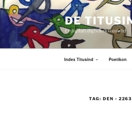
Videre
til
DE TITUSI
indhold
Et digitalt digtværk i real-tid
Index Titusind
Poetikon
TAG:
DEN ◦ 2263