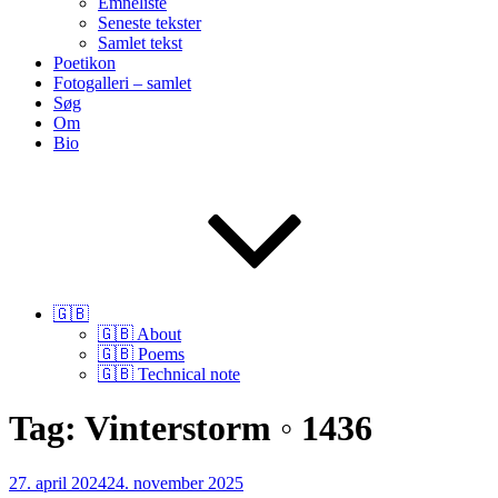
Emneliste
Seneste tekster
Samlet tekst
Poetikon
Fotogalleri – samlet
Søg
Om
Bio
🇬🇧
🇬🇧 About
🇬🇧 Poems
🇬🇧 Technical note
Tag:
Vinterstorm ◦ 1436
Udgivet
27. april 2024
24. november 2025