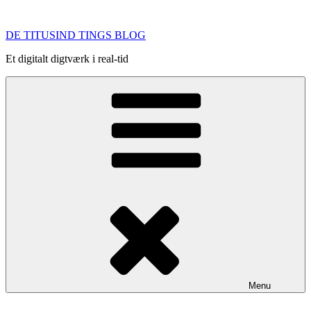
Videre
til
DE TITUSIND TINGS BLOG
indhold
Et digitalt digtværk i real-tid
Menu