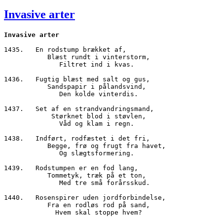
den
Invasive arter
Invasive arter
1435.	En rodstump brækket af,
           Blæst rundt i vinterstorm,
              Filtret ind i kvas.
1436.	Fugtig blæst med salt og gus,
           Sandspapir i pålandsvind,
              Den kolde vinterdis.
1437.	Set af en strandvandringsmand,
            Størknet blod i støvlen,
              Våd og klam i regn.	
1438.	Indført, rodfæstet i det fri,
           Begge, frø og frugt fra havet,
              Og slægtsformering.
1439.	Rodstumpen er en fod lang,
           Tommetyk, træk på et ton,
              Med tre små forårsskud.
1440.	Rosenspirer uden jordforbindelse,
           Fra en rodløs rod på sand,
             Hvem skal stoppe hvem?