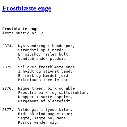
den
Frostblæste enge
Frostblæste enge
Årets småtid nr. 2
2874.  Kystvandring i hundespor,
       Strandsti op i nord;
       En sivskov rasler hult,
       Vandløb under pladeis,
2875.  Sol over frostblæste enge
       I hvidt og stivnet land;
       En mørk og hærdet jord
       Mikrofauna i celleflor.
2876.  Nøgne træer, birk og æble,
       Frostfri bark- og saftstruktur;
       Knopper i sorte kapsler,
       Pergament af plantefedt.
2877.  Vilde gæs i tynde kiler,
       Ridt på klodemagnetisme;
       Sagte, sagte nu, mens
       Kosmos vender sig.