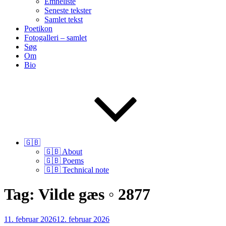
Emneliste
Seneste tekster
Samlet tekst
Poetikon
Fotogalleri – samlet
Søg
Om
Bio
🇬🇧
🇬🇧 About
🇬🇧 Poems
🇬🇧 Technical note
Tag:
Vilde gæs ◦ 2877
Udgivet
11. februar 2026
12. februar 2026