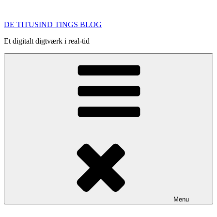
Videre
til
DE TITUSIND TINGS BLOG
indhold
Et digitalt digtværk i real-tid
Menu